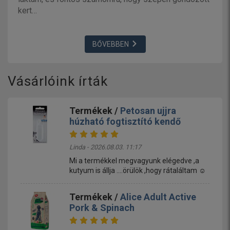
kert…
BŐVEBBEN
Vásárlóink írták
Termékek /
Petosan ujjra
húzható fogtisztító kendő
Linda - 2026.08.03. 11:17
Mi a termékkel megvagyunk elégedve ,a
kutyum is állja ....örülök ,hogy rátaláltam ☺️
Termékek /
Alice Adult Active
Pork & Spinach