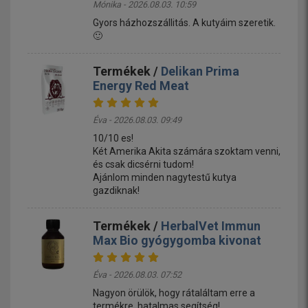
Mónika - 2026.08.03. 10:59
Gyors házhozszállitás. A kutyáim szeretik.
🙂
Termékek /
Delikan Prima
Energy Red Meat
Éva - 2026.08.03. 09:49
10/10 es!
Két Amerika Akita számára szoktam venni,
és csak dicsérni tudom!
Ajánlom minden nagytestű kutya
gazdiknak!
Termékek /
HerbalVet Immun
Max Bio gyógygomba kivonat
Éva - 2026.08.03. 07:52
Nagyon örülök, hogy rátaláltam erre a
termékre, hatalmas segítség!