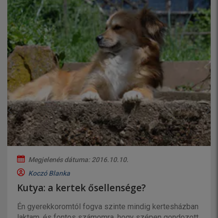
Megjelenés dátuma: 2016.10.10.
Koczó Blanka
Kutya: a kertek ősellensége?
Én gyerekkoromtól fogva szinte mindig kertesházban
laktam, és fontos számomra, hogy szépen gondozott