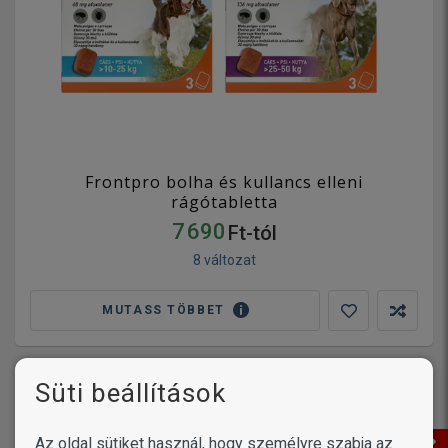
Frontpro bolha és kullancs elleni
rágótabletta
7 690
Ft-tól
8 változat
MUTASS TÖBBET
Süti beállítások
Az oldal sütiket használ, hogy személyre szabja az