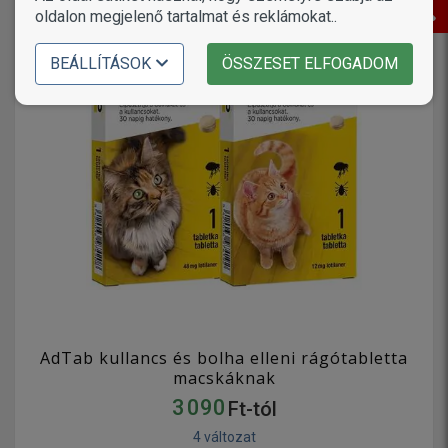
oldalon megjelenő tartalmat és reklámokat..
BEÁLLÍTÁSOK
ÖSSZESET ELFOGADOM
AdTab kullancs és bolha elleni rágótabletta
macskáknak
3 090
Ft-tól
4 változat