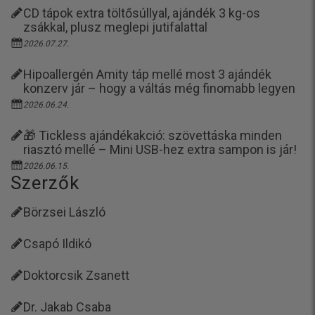
CD tápok extra töltősúllyal, ajándék 3 kg-os
zsákkal, plusz meglepi jutifalattal
2026.07.27.
Hipoallergén Amity táp mellé most 3 ajándék
konzerv jár – hogy a váltás még finomabb legyen
2026.06.24.
🎁 Tickless ajándékakció: szövettáska minden
riasztó mellé – Mini USB-hez extra sampon is jár!
2026.06.15.
Szerzők
Börzsei László
Csapó Ildikó
Doktorcsik Zsanett
Dr. Jakab Csaba