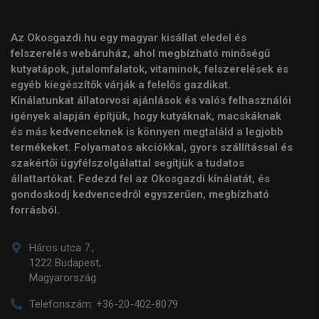
Az Okosgazdi.hu egy magyar kisállat eledel és
felszerelés webáruház, ahol megbízható minőségű
kutyatápok, jutalomfalatok, vitaminok, felszerelések és
egyéb kiegészítők várják a felelős gazdikat.
Kínálatunkat állatorvosi ajánlások és valós felhasználói
igények alapján építjük, hogy kutyáknak, macskáknak
és más kedvenceknek is könnyen megtaláld a legjobb
termékeket. Folyamatos akciókkal, gyors szállítással és
szakértői ügyfélszolgálattal segítjük a tudatos
állattartókat. Fedezd fel az Okosgazdi kínálatát, és
gondoskodj kedvencedről egyszerűen, megbízható
forrásból.
Háros utca 7.,
1222 Budapest,
Magyarország
Telefonszám:
+36-20-402-8079