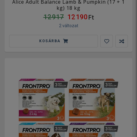
Alice Adult Balance Lamb & Pumpkin (17 + 1
kg) 18 kg
12 917
12 190
Ft
2 változat
KOSÁRBA