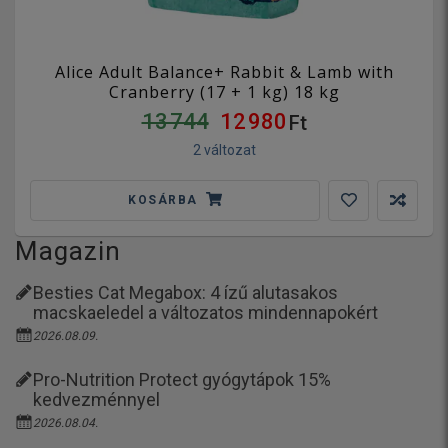
Alice Adult Balance+ Rabbit & Lamb with
Cranberry (17 + 1 kg) 18 kg
13 744
12 980
Ft
2 változat
KOSÁRBA
Magazin
Besties Cat Megabox: 4 ízű alutasakos
macskaeledel a változatos mindennapokért
2026.08.09.
Pro-Nutrition Protect gyógytápok 15%
kedvezménnyel
2026.08.04.