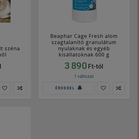
Beaphar Cage Fresh alom
szagtalanító granulátum
lt széna
nyulaknak és egyéb
ből
kisállatoknak 600 g
3 890
l
Ft-tól
1 változat
ÉRDEKEL