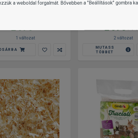
ezzük a weboldal forgalmát. Bővebben a "Beállítások" gombra kat
anzi Univerzális alom
áknak, kisállatoknak és
Chipsi klímabarát k
madaraknak 4.5 l
rágcsálószőnyeg kis
2 090
2 090
Ft
Ft-t
1 változat
2 változat
MUTASS
OSÁRBA
TÖBBET