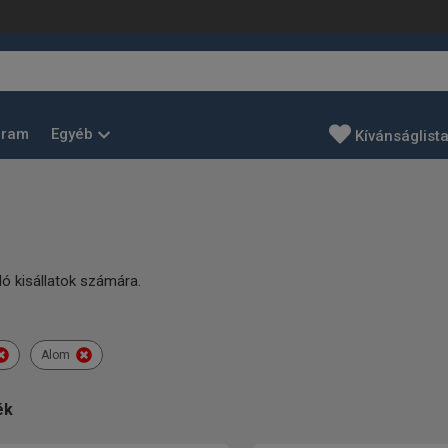
Egyéb
gram
Kívánságlist
ló kisállatok számára.
Alom
ék