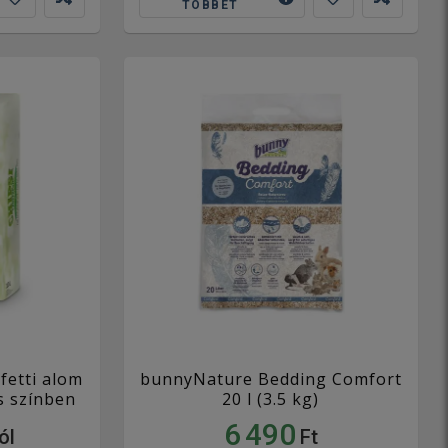
TÖBBET
fetti alom
bunnyNature Bedding Comfort
s színben
20 l (3.5 kg)
6 490
ól
Ft