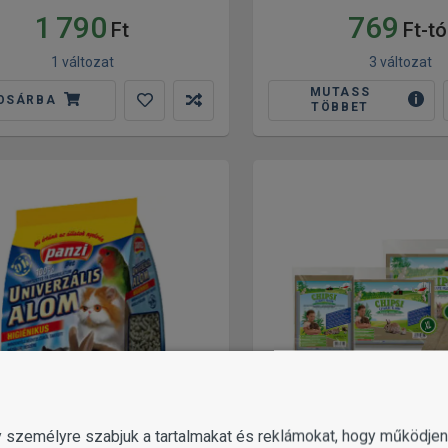
1 790
769
Ft
Ft-tó
1 változat
3 változat
MUTASS
OSÁRBA
TÖBBET
gy személyre szabjuk a tartalmakat és reklámokat, hogy működj