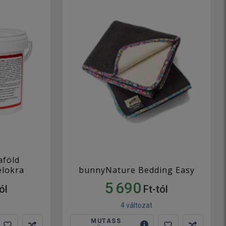
aföld
célokra
bunnyNature Bedding Easy
5 690
ól
Ft-tól
4 változat
MUTASS