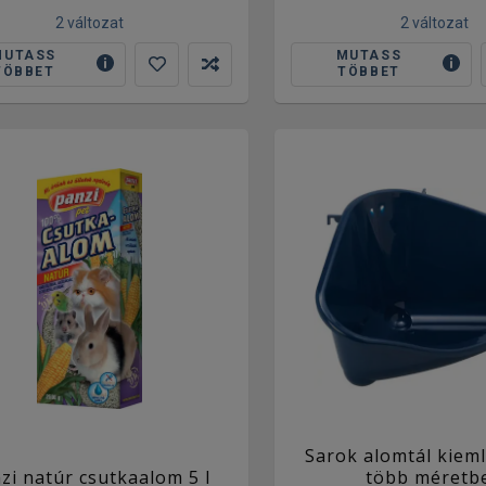
2 változat
2 változat
MUTASS
MUTASS
TÖBBET
TÖBBET
Sarok alomtál kiem
zi natúr csutkaalom 5 l
több méretb