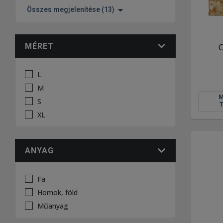
Összes megjelenítése (13)
MÉRET
C
L
M
S
XL
ANYAG
Fa
Homok, föld
Műanyag