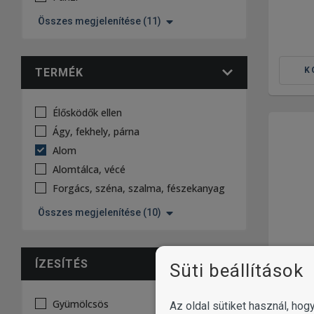
Összes megjelenítése (11)
K
TERMÉK
Élősködők ellen
Ágy, fekhely, párna
Alom
Alomtálca, vécé
Forgács, széna, szalma, fészekanyag
Összes megjelenítése (10)
ÍZESÍTÉS
Süti beállítások
Gyümölcsös
Az oldal sütiket használ, ho