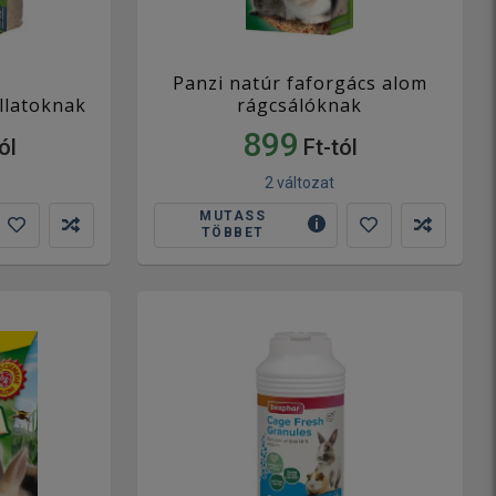
Panzi natúr faforgács alom
állatoknak
rágcsálóknak
899
ól
Ft-tól
2 változat
MUTASS
TÖBBET