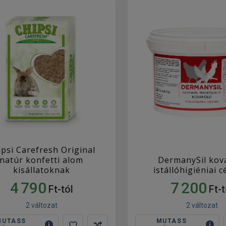
ipsi Carefresh Original
natúr konfetti alom
DermanySil kov
kisállatoknak
istállóhigiéniai 
4 790
7 200
Ft-tól
Ft-t
2 változat
2 változat
MUTASS
MUTASS