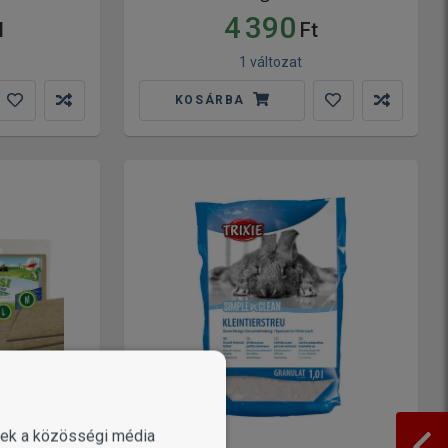
4 390
l
Ft
1 változat
KOSÁRBA
enek a közösségi média