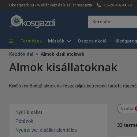
+36-20-402-8079
Okosgazdi.hu - Webáruház és kisállat magazin
Keresés…
Termékek
Márkák
Összes akció
Hűségpro
Kezdőoldal
Almok kisállatoknak
Almok kisállatoknak
Kiváló minőségű almok és fészekaljak ketrecben tartott, rágcsá
Kisállat
Nyúl, kisállat
Pórázok
33
term
Nyuszi wc, kisállat alomtálca