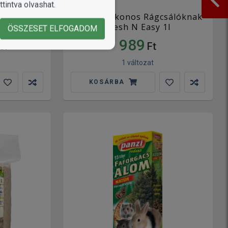
tintva olvashat.
enderrost
Alom Szilikonos Rágcsálóknak
állatoknak
Fresh N Easy 1l
ÖSSZESET ELFOGADOM
989
ól
Ft
1 változat
KOSÁRBA