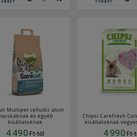
TÖBBET
TÖBBET
at Multipet cellulóz alom
macskáknak és egyéb
Chipsi Carefresh Con
kisállatoknak
kisállatoknak vegye
4 490
4 990
Ft-tól
Ft-t