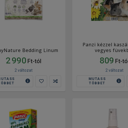
Panzi kézzel kaszá
yNature Bedding Linum
vegyes füvek
2 990
809
Ft-tól
Ft-tó
2 változat
2 változat
MUTASS
MUTASS
TÖBBET
TÖBBET