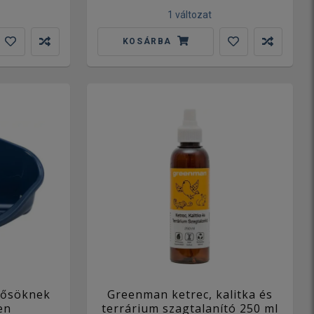
1 változat
KOSÁRBA
lősöknek
Greenman ketrec, kalitka és
en
terrárium szagtalanító 250 ml