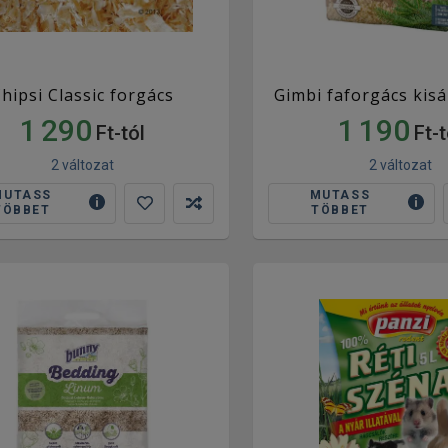
hipsi Classic forgács
Gimbi faforgács kis
1 290
1 190
Ft-tól
Ft-t
2 változat
2 változat
MUTASS
MUTASS
TÖBBET
TÖBBET