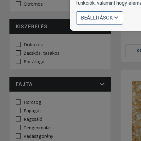
funkciók, valamint hogy elem
P
Citromos
cic
BEÁLLÍTÁSOK
KISZERELÉS
Dobozos
K
Zacskós, tasakos
Por állagú
FAJTA
Hörcsög
Papagáj
Rágcsáló
Tengerimalac
Vadászgörény