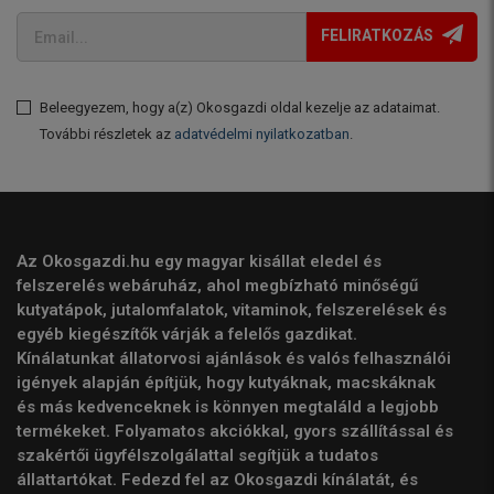
FELIRATKOZÁS
Beleegyezem, hogy a(z) Okosgazdi oldal kezelje az adataimat.
További részletek az
adatvédelmi nyilatkozatban
.
Az Okosgazdi.hu egy magyar kisállat eledel és
felszerelés webáruház, ahol megbízható minőségű
kutyatápok, jutalomfalatok, vitaminok, felszerelések és
egyéb kiegészítők várják a felelős gazdikat.
Kínálatunkat állatorvosi ajánlások és valós felhasználói
igények alapján építjük, hogy kutyáknak, macskáknak
és más kedvenceknek is könnyen megtaláld a legjobb
termékeket. Folyamatos akciókkal, gyors szállítással és
szakértői ügyfélszolgálattal segítjük a tudatos
állattartókat. Fedezd fel az Okosgazdi kínálatát, és