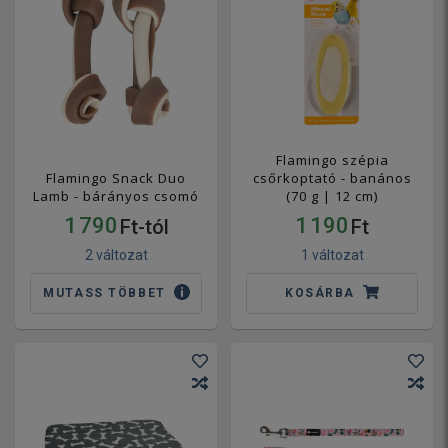
Flamingo szépia
Flamingo Snack Duo
csőrkoptató - banános
Lamb - bárányos csomó
(70 g | 12 cm)
1 790
1 190
Ft-tól
Ft
2 változat
1 változat
MUTASS TÖBBET
KOSÁRBA