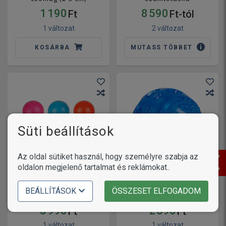
1 190
8 590
Ft
Ft-tól
1 változat
2 változat
KOSÁRBA
MUTASS TÖBBET
Süti beállítások
Az oldal sütiket használ, hogy személyre szabja az
oldalon megjelenő tartalmat és reklámokat..
Flamingo TPR labda
Flamingo gumilabda
villogó leddel kutyáknak
BEÁLLÍTÁSOK
ÖSSZESET ELFOGADOM
kutyajáték ( 9 cm)
(ø 7,5 cm)
3 990
2 590
Ft
Ft
1 változat
1 változat