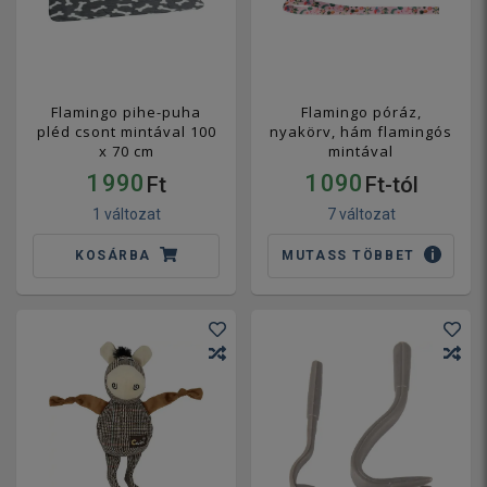
Flamingo pihe-puha
Flamingo póráz,
pléd csont mintával 100
nyakörv, hám flamingós
x 70 cm
mintával
1 990
1 090
Ft
Ft-tól
1 változat
7 változat
KOSÁRBA
MUTASS TÖBBET