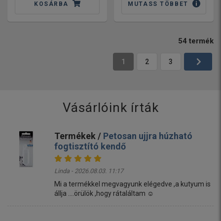
KOSÁRBA
MUTASS TÖBBET
54
termék
1
2
3
Vásárlóink írták
Termékek /
Petosan ujjra húzható
fogtisztító kendő
Linda - 2026.08.03. 11:17
Mi a termékkel megvagyunk elégedve ,a kutyum is
állja ....örülök ,hogy rátaláltam ☺️