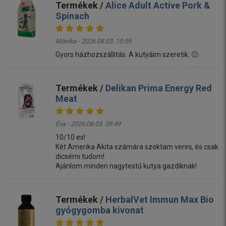
Termékek /
Alice Adult Active Pork &
Spinach
Mónika - 2026.08.03. 10:59
Gyors házhozszállitás. A kutyáim szeretik. 🙂
Termékek /
Delikan Prima Energy Red
Meat
Éva - 2026.08.03. 09:49
10/10 es!
Két Amerika Akita számára szoktam venni, és csak
dicsérni tudom!
Ajánlom minden nagytestű kutya gazdiknak!
Termékek /
HerbalVet Immun Max Bio
gyógygomba kivonat