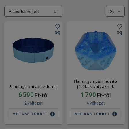
Flamingo nyári hűsítő
Flamingo kutyamedence
játékok kutyáknak
6 590
1 790
Ft-tól
Ft-tól
2 változat
4 változat
MUTASS TÖBBET
MUTASS TÖBBET