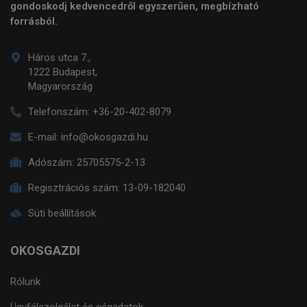
gondoskodj kedvencedről egyszerűen, megbízható
forrásból.
Háros utca 7.,
1222 Budapest,
Magyarország
Telefonszám:
+36-20-402-8079
E-mail:
info@okosgazdi.hu
Adószám:
25705575-2-13
Regisztrációs szám:
13-09-182040
Süti beállítások
OKOSGAZDI
Rólunk