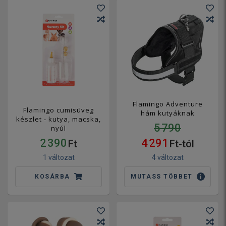
Flamingo Adventure
Flamingo cumisüveg
hám kutyáknak
készlet - kutya, macska,
5 790
nyúl
2 390
4 291
Ft
Ft-tól
1 változat
4 változat
KOSÁRBA
MUTASS TÖBBET