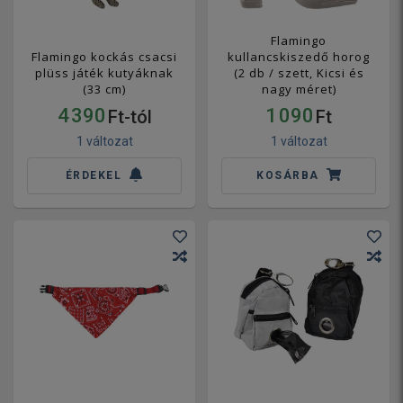
Flamingo
Flamingo kockás csacsi
kullancskiszedő horog
plüss játék kutyáknak
(2 db / szett, Kicsi és
(33 cm)
nagy méret)
4 390
1 090
Ft-tól
Ft
1 változat
1 változat
ÉRDEKEL
KOSÁRBA