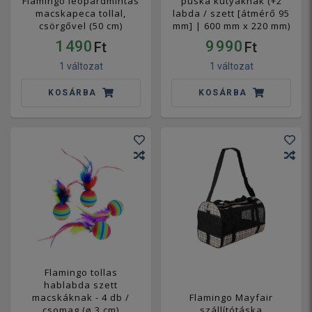
Flamingo leopárdmintás
puska kutyáknak (+2
macskapeca tollal,
labda / szett [átmérő 95
csörgővel (50 cm)
mm] | 600 mm x 220 mm)
1 490
9 990
Ft
Ft
1 változat
1 változat
KOSÁRBA
KOSÁRBA
Flamingo tollas
hablabda szett
macskáknak - 4 db /
Flamingo Mayfair
csomag (ø 3 cm)
szállítótáska