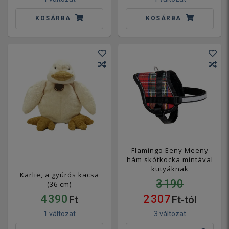
KOSÁRBA
KOSÁRBA
Flamingo Eeny Meeny
hám skótkocka mintával
kutyáknak
Karlie, a gyúrós kacsa
3 190
(36 cm)
4 390
2 307
Ft
Ft-tól
1 változat
3 változat