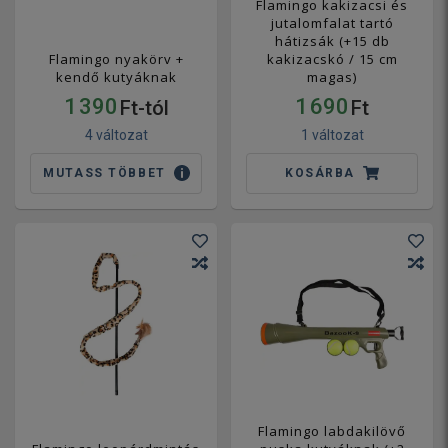
Flamingo kakizacsi és
jutalomfalat tartó
hátizsák (+15 db
Flamingo nyakörv +
kakizacskó / 15 cm
kendő kutyáknak
magas)
1 390
1 690
Ft-tól
Ft
4 változat
1 változat
MUTASS TÖBBET
KOSÁRBA
Flamingo labdakilövő