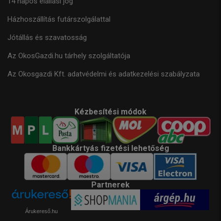
14 napos elállási jog
Házhoszállítás futárszolgálattal
Jótállás és szavatosság
Az OkosGazdi.hu tárhely szolgáltatója
Az Okosgazdi Kft. adatvédelmi és adatkezelési szabályzata
Kézbesítési módok
Bankkártyás fizetési lehetőség
Partnerek
Árukereső.hu