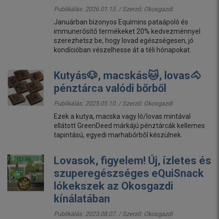
Publikálás: 2026.01.15. / Szerző:
Okosgazdi
Januárban bizonyos Equimins pataápoló és
immunerősítő termékeket 20% kedvezménnyel
szerezhetsz be, hogy lovad egészségesen, jó
kondícióban vészelhesse át a téli hónapokat.
Kutyás🐶, macskás🐱, lovas🐴
pénztárca valódi bőrből
Publikálás: 2025.05.10. / Szerző:
Okosgazdi
Ezek a kutya, macska vagy ló/lovas mintával
ellátott GreenDeed márkájú pénztárcák kellemes
tapintású, egyedi marhabőrből készülnek.
Lovasok, figyelem! Új, ízletes és
szuperegészséges eQuiSnack
lókekszek az Okosgazdi
kínálatában
Publikálás: 2023.08.07. / Szerző:
Okosgazdi