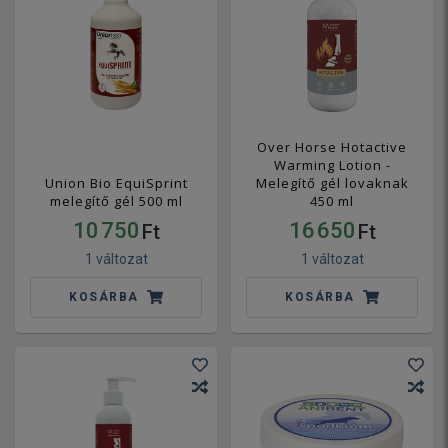
Over Horse Hotactive
Warming Lotion -
Union Bio EquiSprint
Melegítő gél lovaknak
melegítő gél 500 ml
450 ml
10 750
16 650
Ft
Ft
1 változat
1 változat
KOSÁRBA
KOSÁRBA