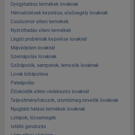
Gyógyhatású termékek lovaknak
Hámsérülések kezelése, elsősegély lovaknak
Csüdsömör elleni termékek
Nyírrothadás elleni termékek
Légúti problémák kezelése lovaknál
Májvédelem lovaknál
Szemápolás lovaknak
Szőrápolók, samponok, lemosók lovaknak
Lovak bőrápolása
Pataápolás
Élősködők elleni védekezés lovaknál
Teljesítményfokozók, izomtömeg növelők lovaknak
Nyugtató hatású termékek lovaknak
Lótápok, lócsemegék
Istálló gondozás