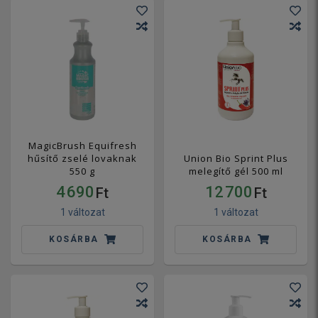
MagicBrush Equifresh
hűsítő zselé lovaknak
Union Bio Sprint Plus
550 g
melegítő gél 500 ml
4 690
12 700
Ft
Ft
1 változat
1 változat
KOSÁRBA
KOSÁRBA