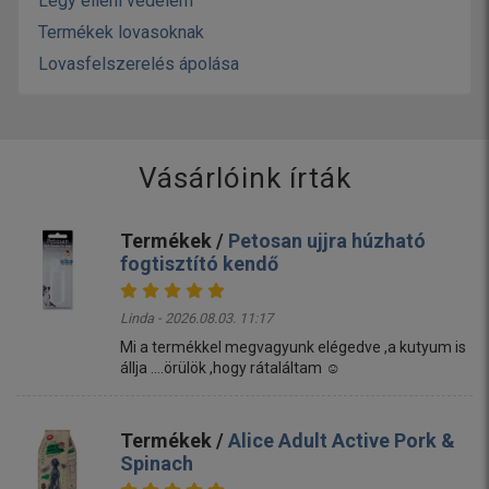
Légy elleni védelem
Termékek lovasoknak
Lovasfelszerelés ápolása
Vásárlóink írták
Termékek /
Petosan ujjra húzható
fogtisztító kendő
Linda - 2026.08.03. 11:17
Mi a termékkel megvagyunk elégedve ,a kutyum is
állja ....örülök ,hogy rátaláltam ☺️
Termékek /
Alice Adult Active Pork &
Spinach