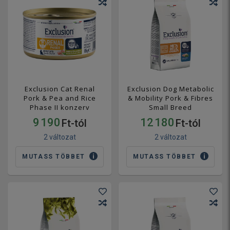
Exclusion Cat Renal
Exclusion Dog Metabolic
Pork & Pea and Rice
& Mobility Pork & Fibres
Phase II konzerv
Small Breed
9 190
12 180
Ft-tól
Ft-tól
2 változat
2 változat
MUTASS TÖBBET
MUTASS TÖBBET