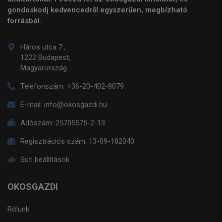
gondoskodj kedvencedről egyszerűen, megbízható
forrásból.
Háros utca 7.,
1222 Budapest,
Magyarország
Telefonszám:
+36-20-402-8079
E-mail:
info@okosgazdi.hu
Adószám:
25705575-2-13
Regisztrációs szám:
13-09-182040
Süti beállítások
OKOSGAZDI
Rólunk