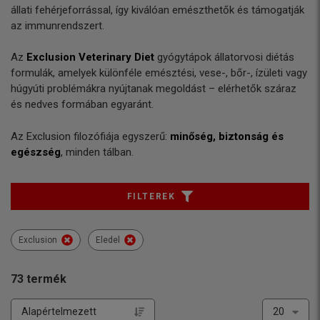
állati fehérjeforrással, így kiválóan emészthetők és támogatják
az immunrendszert.
Az
Exclusion Veterinary Diet
gyógytápok állatorvosi diétás
formulák, amelyek különféle emésztési, vese-, bőr-, ízületi vagy
húgyúti problémákra nyújtanak megoldást – elérhetők száraz
és nedves formában egyaránt.
Az Exclusion filozófiája egyszerű:
minőség, biztonság és
egészség
, minden tálban.
FILTEREK
Exclusion
Eledel
73
termék