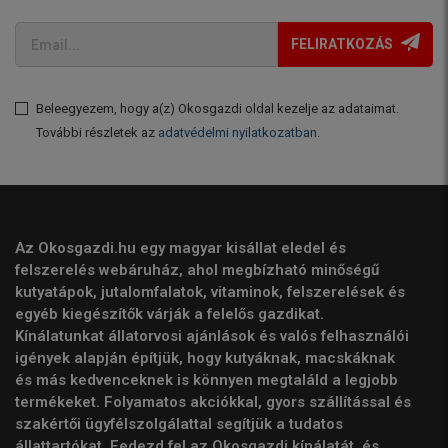
FELIRATKOZÁS
Beleegyezem, hogy a(z) Okosgazdi oldal kezelje az adataimat.
További részletek az
adatvédelmi nyilatkozatban
.
Az Okosgazdi.hu egy magyar kisállat eledel és
felszerelés webáruház, ahol megbízható minőségű
kutyatápok, jutalomfalatok, vitaminok, felszerelések és
egyéb kiegészítők várják a felelős gazdikat.
Kínálatunkat állatorvosi ajánlások és valós felhasználói
igények alapján építjük, hogy kutyáknak, macskáknak
és más kedvenceknek is könnyen megtaláld a legjobb
termékeket. Folyamatos akciókkal, gyors szállítással és
szakértői ügyfélszolgálattal segítjük a tudatos
állattartókat. Fedezd fel az Okosgazdi kínálatát, és