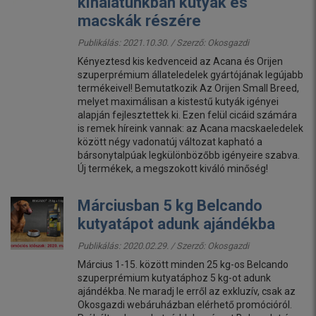
kínálatunkban kutyák és
macskák részére
Publikálás: 2021.10.30. / Szerző:
Okosgazdi
Kényeztesd kis kedvenceid az Acana és Orijen
szuperprémium állateledelek gyártójának legújabb
termékeivel! Bemutatkozik Az Orijen Small Breed,
melyet maximálisan a kistestű kutyák igényei
alapján fejlesztettek ki. Ezen felül cicáid számára
is remek híreink vannak: az Acana macskaeledelek
között négy vadonatúj változat kapható a
bársonytalpúak legkülönbözőbb igényeire szabva.
Új termékek, a megszokott kiváló minőség!
Márciusban 5 kg Belcando
kutyatápot adunk ajándékba
Publikálás: 2020.02.29. / Szerző:
Okosgazdi
Március 1-15. között minden 25 kg-os Belcando
szuperprémium kutyatáphoz 5 kg-ot adunk
ajándékba. Ne maradj le erről az exkluzív, csak az
Okosgazdi webáruházban elérhető promócióról.