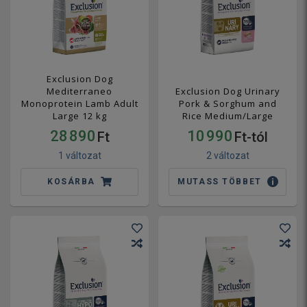
Exclusion Dog
Mediterraneo
Exclusion Dog Urinary
Monoprotein Lamb Adult
Pork & Sorghum and
Large 12 kg
Rice Medium/Large
28 890
10 990
Ft
Ft-tól
1 változat
2 változat
KOSÁRBA
MUTASS TÖBBET