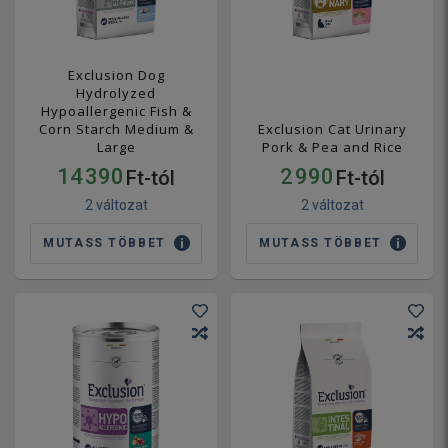
Exclusion Dog
Hydrolyzed
Hypoallergenic Fish &
Corn Starch Medium &
Exclusion Cat Urinary
Large
Pork & Pea and Rice
14 390
2 990
Ft-tól
Ft-tól
2 változat
2 változat
MUTASS TÖBBET
MUTASS TÖBBET