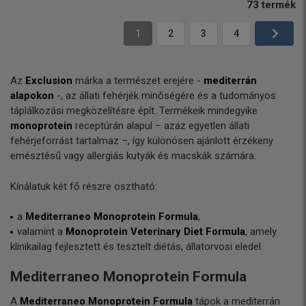
73
termék
1
2
3
4
Az
Exclusion
márka a természet erejére -
mediterrán
alapokon
-, az állati fehérjék minőségére és a tudományos
táplálkozási megközelítésre épít. Termékeik mindegyike
monoprotein
receptúrán alapul – azaz egyetlen állati
fehérjeforrást tartalmaz –, így különösen ajánlott érzékeny
emésztésű vagy allergiás kutyák és macskák számára.
Kínálatuk két fő részre osztható:
a
Mediterraneo Monoprotein Formula
,
valamint a
Monoprotein Veterinary Diet Formula
, amely
klinikailag fejlesztett és tesztelt diétás, állatorvosi eledel.
Mediterraneo Monoprotein Formula
A
Mediterraneo Monoprotein Formula
tápok a mediterrán