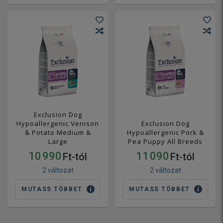
Exclusion Dog
Hypoallergenic Venison
Exclusion Dog
& Potato Medium &
Hypoallergenic Pork &
Large
Pea Puppy All Breeds
10 990
11 090
Ft-tól
Ft-tól
2 változat
2 változat
MUTASS TÖBBET
MUTASS TÖBBET