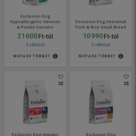
Exclusion Dog
Hypoallergenic Venison
Exclusion Dog Intestinal
& Potato konzerv
Pork & Rice Small Breed
21 600
10 990
Ft-tól
Ft-tól
2 változat
2 változat
MUTASS TÖBBET
MUTASS TÖBBET
Exclusion Dog Hepatic
Exclusion Dog