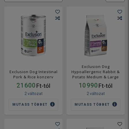
Exclusion Dog
Exclusion Dog Intestinal
Hypoallergenic Rabbit &
Pork & Rice konzerv
Potato Medium & Large
21 600
10 990
Ft-tól
Ft-tól
2 változat
2 változat
MUTASS TÖBBET
MUTASS TÖBBET