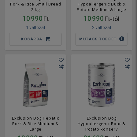
Pork & Rice Small Breed
Hypoallergenic Duck &
2 kg
Potato Medium & Large
10 990
10 990
Ft
Ft-tól
1 változat
2 változat
KOSÁRBA
MUTASS TÖBBET
Exclusion Dog Hepatic
Exclusion Dog
Pork & Rice Medium &
Hypoallergenic Boar &
Large
Potato konzerv