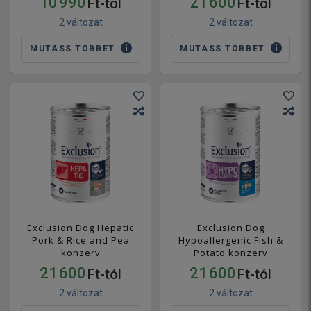
10 990
21 600
Ft-tól
Ft-tól
2 változat
2 változat
MUTASS TÖBBET
MUTASS TÖBBET
Exclusion Dog Hepatic
Exclusion Dog
Pork & Rice and Pea
Hypoallergenic Fish &
konzerv
Potato konzerv
21 600
21 600
Ft-tól
Ft-tól
2 változat
2 változat