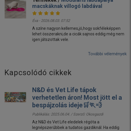
macskáknak villogó labdával
Éva - 2026.08.03. 07:52
A színe nagyon kellemes,jó,hogy sokféleképpen
lehet összerakni,de a cicák sajnos eddig még nem
igen játszottak vele.
További vélemények
Kapcsolódó cikkek
N&D és Vet Life tápok
verhetetlen áron! Most jött el a
bespájzolás ideje🛒🏃💨
Publikálás: 2025.06.04. / Szerző:
Okosgazdi
Az N&D és Vet Life eledelek régóta a
legnépszerűbbek a tudatos gazdiknál. Ha eddig