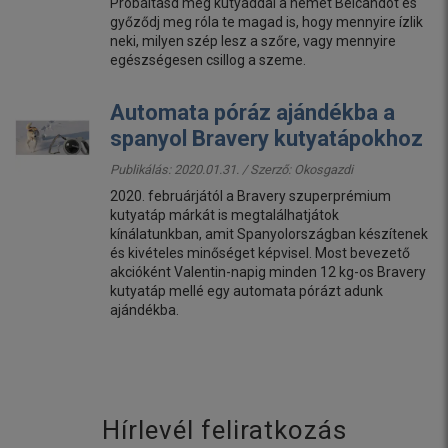
Próbáltasd meg kutyáddal a német Belcandot és
győződj meg róla te magad is, hogy mennyire ízlik
neki, milyen szép lesz a szőre, vagy mennyire
egészségesen csillog a szeme.
Automata póráz ajándékba a
spanyol Bravery kutyatápokhoz
Publikálás: 2020.01.31. / Szerző:
Okosgazdi
2020. februárjától a Bravery szuperprémium
kutyatáp márkát is megtalálhatjátok
kínálatunkban, amit Spanyolországban készítenek
és kivételes minőséget képvisel. Most bevezető
akcióként Valentin-napig minden 12 kg-os Bravery
kutyatáp mellé egy automata pórázt adunk
ajándékba.
Hírlevél feliratkozás