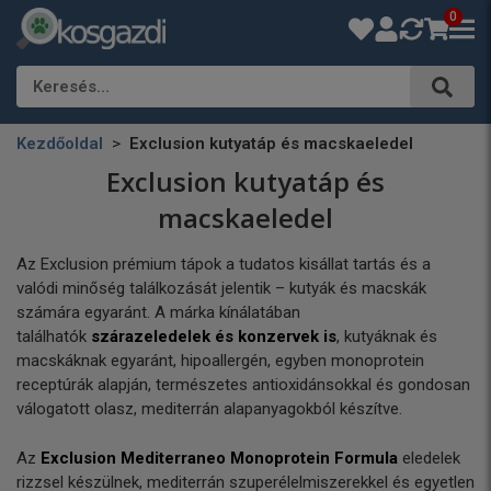
0
Keresés…
Kezdőoldal
Exclusion kutyatáp és macskaeledel
Exclusion kutyatáp és
macskaeledel
Az Exclusion prémium tápok a tudatos kisállat tartás és a
valódi minőség találkozását jelentik – kutyák és macskák
számára egyaránt. A márka kínálatában
találhatók
szárazeledelek és konzervek is
, kutyáknak és
macskáknak egyaránt, hipoallergén, egyben monoprotein
receptúrák alapján, természetes antioxidánsokkal és gondosan
válogatott olasz, mediterrán alapanyagokból készítve.
Az
Exclusion Mediterraneo Monoprotein Formula
eledelek
rizzsel készülnek, mediterrán szuperélelmiszerekkel és egyetlen