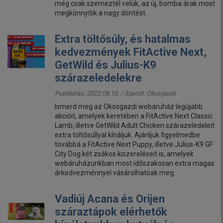
még csak szemeztél velük, az új, bomba árak most
megkönnyítik a nagy döntést.
Extra töltősúly, és hatalmas
kedvezmények FitActive Next,
GetWild és Julius-K9
szárazeledelekre
Publikálás: 2022.08.10. / Szerző:
Okosgazdi
Ismerd meg az Okosgazdi webáruház legújabb
akcióit, amelyek keretében a FitActive Next Classic
Lamb, illetve GetWild Adult Chicken szárazeledeleit
extra töltősúllyal kínáljuk. Ajánljuk figyelmedbe
továbbá a FitActive Next Puppy, illetve Julius-K9 GF
City Dog két zsákos kiszereléseit is, amelyek
webáruházunkban most időszakosan extra magas
árkedvezménnyel vásárolhatóak meg.
Vadiúj Acana és Orijen
száraztápok elérhetők