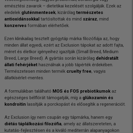
emésztési zavarok – dietetikai kezelését szolgálják. Ezek az
eledelek
gluténmentesek
, kizárólag
természetes
antioxidánsokkal
tartósítottak és mind
száraz
, mind
konzerves
formában elérhetőek.
Ezen klinikailag tesztelt gyógytáp márka filozófiája az, hogy
minden állat egyedi, ezért az Exclusion tápokat az adott fajta,
méret és életkor igényeihez igazítják (Small Breed, Medium
Breed, Large Breed). A gyártás során kizárólag
dehidratált
állati fehérjéket
használnak a jobb tápérték érdekében.
Természetesen minden termék
cruelty free
, vagyis
állatkísérlet-mentes.
A formulákban található
MOS és FOS prebiotikumok
az
egészséges bélflórát támogatják, míg a
glükozamin és
kondroitin
lassítják a porckopást és elősegítik a regenerációt.
Az Exclusion így nem csupán egy tápmárka, hanem egy
diétás táplálkozási filozófia
, amely az állatszereteten, a
kutatás-fejlesztésen és a kiváló mediterrán alapanyagokon