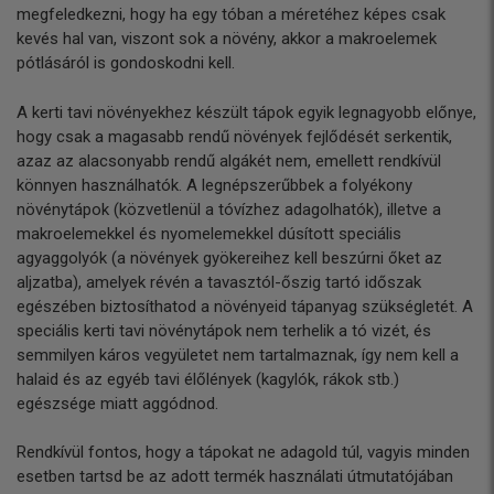
megfeledkezni, hogy ha egy tóban a méretéhez képes csak
kevés hal van, viszont sok a növény, akkor a makroelemek
pótlásáról is gondoskodni kell.
A kerti tavi növényekhez készült tápok egyik legnagyobb előnye,
hogy csak a magasabb rendű növények fejlődését serkentik,
azaz az alacsonyabb rendű algákét nem, emellett rendkívül
könnyen használhatók. A legnépszerűbbek a folyékony
növénytápok (közvetlenül a tóvízhez adagolhatók), illetve a
makroelemekkel és nyomelemekkel dúsított speciális
agyaggolyók (a növények gyökereihez kell beszúrni őket az
aljzatba), amelyek révén a tavasztól-őszig tartó időszak
egészében biztosíthatod a növényeid tápanyag szükségletét. A
speciális kerti tavi növénytápok nem terhelik a tó vizét, és
semmilyen káros vegyületet nem tartalmaznak, így nem kell a
halaid és az egyéb tavi élőlények (kagylók, rákok stb.)
egészsége miatt aggódnod.
Rendkívül fontos, hogy a tápokat ne adagold túl, vagyis minden
esetben tartsd be az adott termék használati útmutatójában