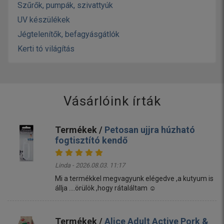
Szűrők, pumpák, szivattyúk
UV készülékek
Jégtelenítők, befagyásgátlók
Kerti tó világítás
Vásárlóink írták
Termékek /
Petosan ujjra húzható
fogtisztító kendő
Linda - 2026.08.03. 11:17
Mi a termékkel megvagyunk elégedve ,a kutyum is
állja ....örülök ,hogy rátaláltam ☺️
Termékek /
Alice Adult Active Pork &