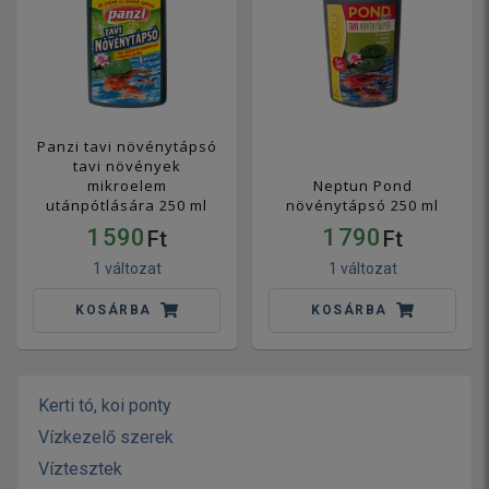
Panzi tavi növénytápsó
tavi növények
mikroelem
Neptun Pond
utánpótlására 250 ml
növénytápsó 250 ml
1 590
1 790
Ft
Ft
1 változat
1 változat
KOSÁRBA
KOSÁRBA
Kerti tó, koi ponty
Vízkezelő szerek
Víztesztek