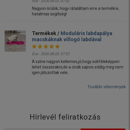
Éva - 2026.08.03. 07:52
Nagyon örülök, hogy rátaláltam erre a termékre,
hatalmas segítség!
Termékek /
Moduláris labdapálya
macskáknak villogó labdával
Éva - 2026.08.03. 07:52
A színe nagyon kellemes,jó,hogy sokféleképpen
lehet összerakni,de a cicák sajnos eddig még nem
igen játszottak vele.
További vélemények
Hírlevél feliratkozás