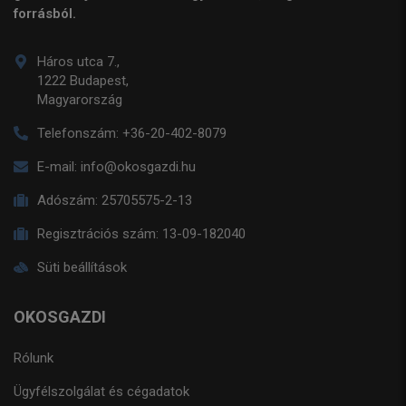
forrásból.
Háros utca 7.,
1222 Budapest,
Magyarország
Telefonszám:
+36-20-402-8079
E-mail:
info@okosgazdi.hu
Adószám:
25705575-2-13
Regisztrációs szám:
13-09-182040
Süti beállítások
OKOSGAZDI
Rólunk
Ügyfélszolgálat és cégadatok