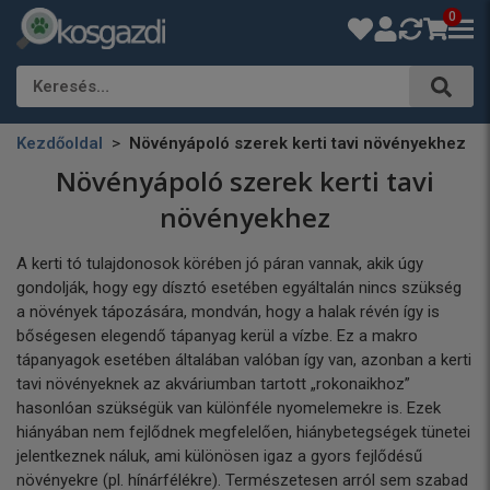
0
Keresés…
Kezdőoldal
Növényápoló szerek kerti tavi növényekhez
Növényápoló szerek kerti tavi
növényekhez
A kerti tó tulajdonosok körében jó páran vannak, akik úgy
gondolják, hogy egy dísztó esetében egyáltalán nincs szükség
a növények tápozására, mondván, hogy a halak révén így is
bőségesen elegendő tápanyag kerül a vízbe. Ez a makro
tápanyagok esetében általában valóban így van, azonban a kerti
tavi növényeknek az akváriumban tartott „rokonaikhoz”
hasonlóan szükségük van különféle nyomelemekre is. Ezek
hiányában nem fejlődnek megfelelően, hiánybetegségek tünetei
jelentkeznek náluk, ami különösen igaz a gyors fejlődésű
növényekre (pl. hínárfélékre). Természetesen arról sem szabad