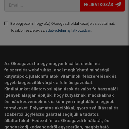
FELIRATKOZÁS
Beleegyezem, hogy a(z) Okosgazdi oldal kezelje az adataimat.
További részletek az
adatvédelmi nyilatkozatban
.
Az Okosgazdi.hu egy magyar kisállat eledel és
felszerelés webáruház, ahol megbízható minőségű
kutyatápok, jutalomfalatok, vitaminok, felszerelések és
egyéb kiegészítők várják a felelős gazdikat.
Kínálatunkat állatorvosi ajánlások és valós felhasználói
igények alapján építjük, hogy kutyáknak, macskáknak
és más kedvenceknek is könnyen megtaláld a legjobb
termékeket. Folyamatos akciókkal, gyors szállítással és
szakértői ügyfélszolgálattal segítjük a tudatos
állattartókat. Fedezd fel az Okosgazdi kínálatát, és
gondoskodj kedvencedről egyszerűen, megbízható