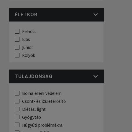
ÉLETKOR
Felnőtt
Idős
Junior
Kölyök
TULAJDONSÁG
Bolha elleni védelem
Csont- és izületerősítő
Diétás, light
Gyógytáp
Húgyúti problémákra