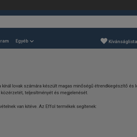
Egyéb
gram
Kívánságlist
a kínál lovak számára készült magas minőségű étrendkiegészítő és 
 közérzetét, teljesítményét és megjelenését.
ételnek van kitéve. Az Effol termékek segítenek: