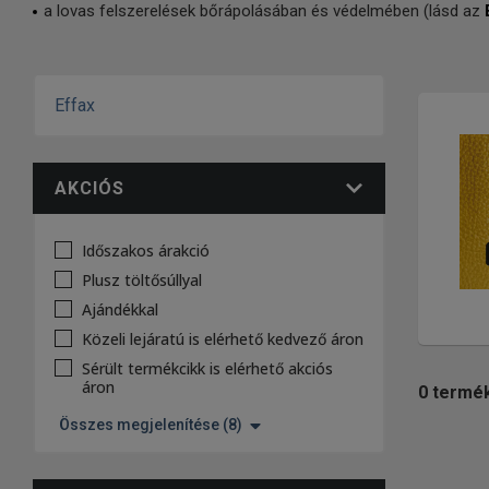
a lovas felszerelések bőrápolásában és védelmében (lásd az
Effax
AKCIÓS
Időszakos árakció
Plusz töltősúllyal
Ajándékkal
Közeli lejáratú is elérhető kedvező áron
Sérült termékcikk is elérhető akciós
áron
0
termé
Összes megjelenítése (8)