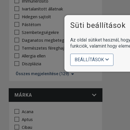
Immunerősítő
Ivartalanított állatnak
Hidegen sajtolt
Süti beállítások
Pástétom
Szembetegségekre
Az oldal sütiket használ, ho
Daganatos megbetegedésekre
funkciók, valamint hogy elem
Természetes féreghajtó
Allergia ellen
BEÁLLÍTÁSOK
Diszplázia
Összes megjelenítése (129)
MÁRKA
Acana
Aptus
Cibau