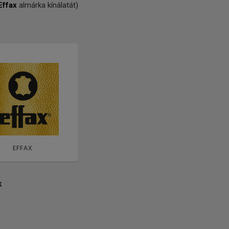
Effax
almárka kínálatát)
EFFAX
k