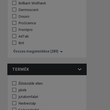
Brilliant Wolfland
Dermoscent
Douxo
ProScience
Frontpro
AdTab
Brit
Összes megjelenítése (289)
TERMÉK
Élősködők ellen
Játék
Jutalomfalat
Nedvestáp
Szárazeledel