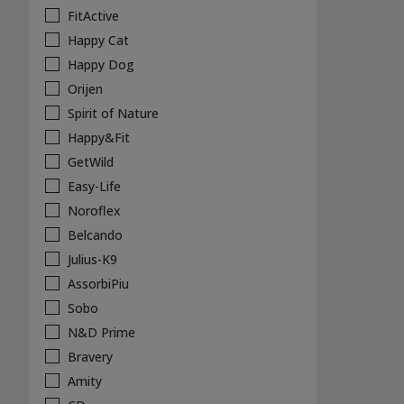
FitActive
Happy Cat
Happy Dog
Orijen
Spirit of Nature
Happy&Fit
GetWild
Easy-Life
Noroflex
Belcando
Julius-K9
AssorbiPiu
Sobo
N&D Prime
Bravery
Amity