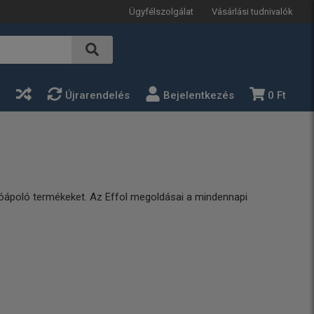
Ügyfélszolgálat
Vásárlási tudnivalók
a
Újrarendelés
Bejelentkezés
0 Ft
lóápoló termékeket. Az Effol megoldásai a mindennapi