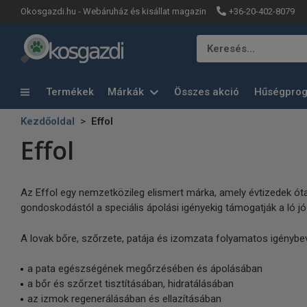
+36-20-402-8079
Okosgazdi.hu - Webáruház és kisállat magazin
Keresés…
Termékek
Márkák
Összes akció
Hűségpro
Kezdőoldal
Effol
Effol
Az Effol egy nemzetközileg elismert márka, amely évtizedek ót
gondoskodástól a speciális ápolási igényekig támogatják a ló jó
A lovak bőre, szőrzete, patája és izomzata folyamatos igénybev
a pata egészségének megőrzésében és ápolásában
a bőr és szőrzet tisztításában, hidratálásában
az izmok regenerálásában és ellazításában