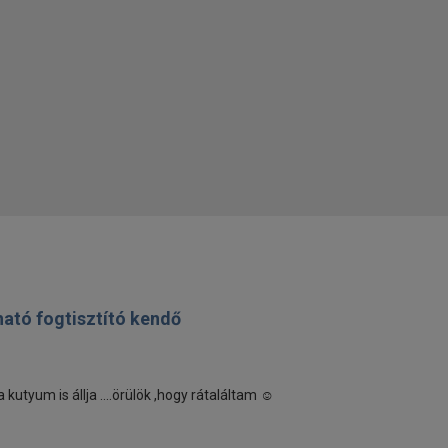
ható fogtisztító kendő
utyum is állja ....örülök ,hogy rátaláltam ☺️