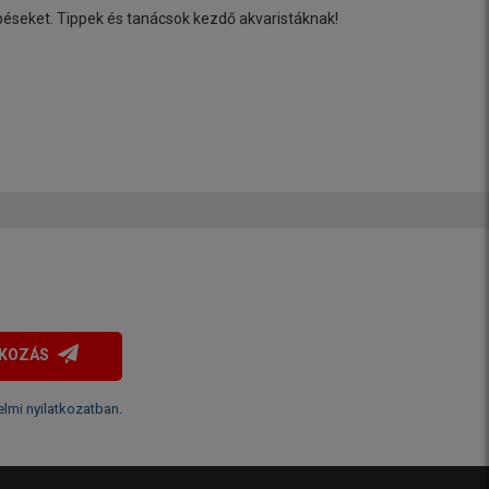
péseket. Tippek és tanácsok kezdő akvaristáknak!
TKOZÁS
lmi nyilatkozatban
.