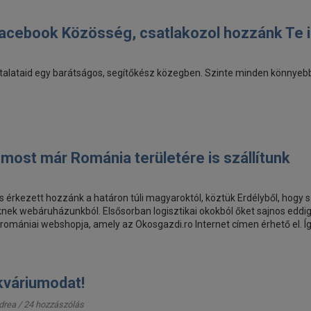
Facebook Közösség, csatlakozol hozzánk Te 
alataid egy barátságos, segítőkész közegben. Szinte minden könnyebb, 
, most már Románia területére is szállítunk
kezett hozzánk a határon túli magyaroktól, köztük Erdélyből, hogy sze
nek webáruházunkból. Elsősorban logisztikai okokból őket sajnos eddi
 romániai webshopja, amely az Okosgazdi.ro Internet címen érhető el. 
kváriumodat!
ndrea
/ 24 hozzászólás