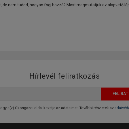
ot, de nem tudod, hogyan fogj hozzá? Most megmutatjuk az alapvető lé
Hírlevél feliratkozás
FELIRA
gy a(z) Okosgazdi oldal kezelje az adataimat. További részletek az
adatvéde