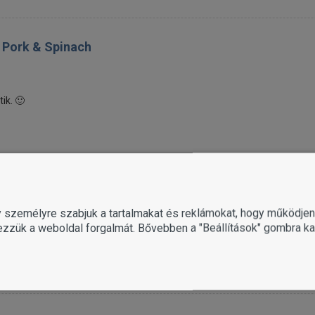
e Pork & Spinach
ik. 🙂
ergy Red Meat
gy személyre szabjuk a tartalmakat és reklámokat, hogy működj
ezzük a weboldal forgalmát. Bővebben a "Beállítások" gombra kat
ni, és csak dicsérni tudom!
knak!