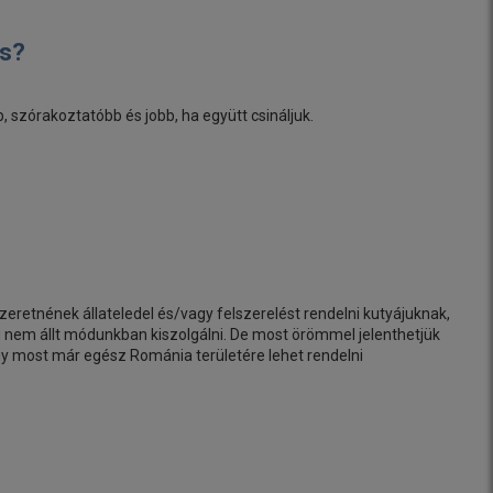
is?
szórakoztatóbb és jobb, ha együtt csináljuk.
retnének állateledel és/vagy felszerelést rendelni kutyájuknak,
g nem állt módunkban kiszolgálni. De most örömmel jelenthetjük
Így most már egész Románia területére lehet rendelni