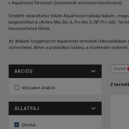
Aquaforest Strontium (koncentrált stroncium készítmény);
Emellett vásárolhatsz tőlünk Aquaforest márkájú kalium-, mag
kiegészítőket is (Amino Mix, Bio S, Pro Bio S, NP Pro stb). T
beszerezheted tőlünk.
Az általunk forgalmazott Aquaforest termékek felhozatalában 
vízteszteket, illetve a probiotikus hatású, a növekedés serkent
Díszhal
AKCIÓS
2
termé
Időszakos árakció
ÁLLATFAJ
Díszhal