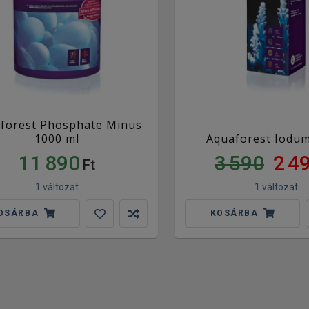
forest Phosphate Minus
1000 ml
Aquaforest Iodum
11 890
3 590
2 4
Ft
1 változat
1 változat
OSÁRBA
KOSÁRBA