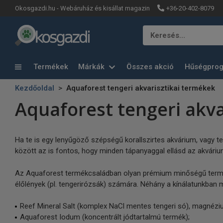
+36-20-402-8079
Okosgazdi.hu - Webáruház és kisállat magazin
Keresés…
Termékek
Márkák
Összes akció
Hűségpro
Kezdőoldal
Aquaforest tengeri akvarisztikai termékek
Aquaforest tengeri akva
Ha te is egy lenyűgöző szépségű korallszirtes akvárium, vagy t
között az is fontos, hogy minden tápanyaggal ellásd az akváriumo
Az Aquaforest termékcsaládban olyan prémium minőségű terméke
élőlények (pl. tengerirózsák) számára. Néhány a kínálatunkban 
Reef Mineral Salt (komplex NaCl mentes tengeri só), magnézium
Aquaforest Iodum (koncentrált jódtartalmú termék);