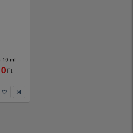
 10 ml
90
Ft