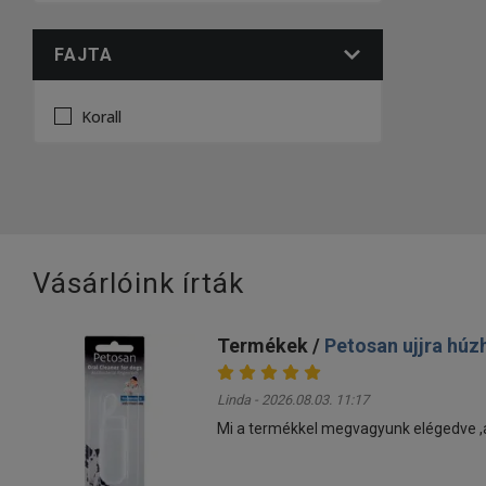
FAJTA
Korall
Vásárlóink írták
Termékek /
Petosan ujjra húz
Linda - 2026.08.03. 11:17
Mi a termékkel megvagyunk elégedve ,a k