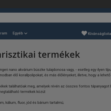
Egyéb
gram
Kívánságlist
risztikai termékek
engeri nano akvárium büszke tulajdonosa vagy, - esetleg egy ilyen t
dban élő korallpolipokat, és más élőlényeket, illetve, hogy a lehető
k találhatóak meg, amelyek révén az összes fontos tápanyagot biz
megtalálható termékek közül:
, kálium, fluor, jód és bárium tartalmú;