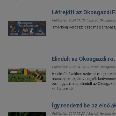
Létrejött az Okosgazdi 
Publikálás: 2024.01.10. / Szerző:
Okosgazdi
Ismerkedj, kérdezz, oszd meg a tapaszt
Elindult az Okosgazdi.ro
Publikálás: 2022.04.14. / Szerző:
Okosgazdi
Az elmúlt években számos megkeresés ér
macskájuknak, illetve egyéb kedvenceik
be, hogy a minap elindult az Okosgazdi
kínálatunkból.
Így rendezd be az első a
Publikálás: 2017.05.22. / Szerző:
Horváth A