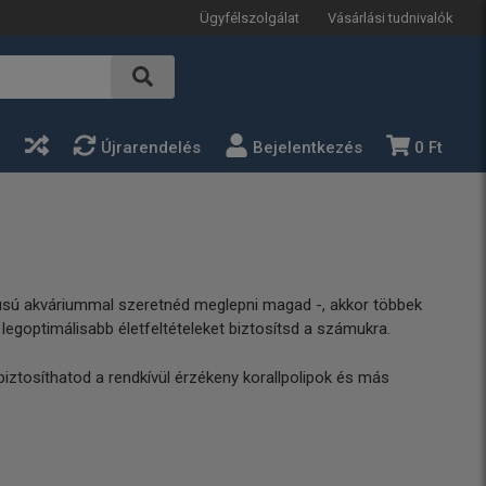
Ügyfélszolgálat
Vásárlási tudnivalók
a
Újrarendelés
Bejelentkezés
0 Ft
ípusú akváriummal szeretnéd meglepni magad -, akkor többek
 legoptimálisabb életfeltételeket biztosítsd a számukra.
tosíthatod a rendkívül érzékeny korallpolipok és más