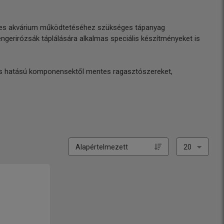
zirtes akvárium működtetéséhez szükséges tápanyag
gerirózsák táplálására alkalmas speciális készítményeket is
kus hatású komponensektől mentes ragasztószereket,