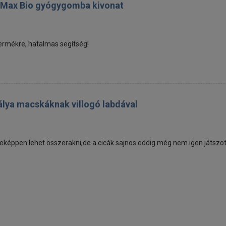
 Max Bio gyógygomba kivonat
termékre, hatalmas segítség!
álya macskáknak villogó labdával
eképpen lehet összerakni,de a cicák sajnos eddig még nem igen játszot