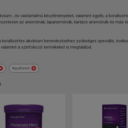
nézium-, és vastartalmú készítményeket, valamint egyéb, a koralls
ermészetesen az anemónák, lapanemónák, karéjos anemónák és más ten
a korallszirtes akvárium berendezéséhez szükséges speciális, toxi
ő, valamint a színfokozó termékeket is megtalálod.
Aquaforest
k