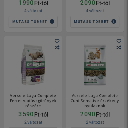
1 990
2 090
Ft-tól
Ft-tól
4 változat
4 változat
MUTASS TÖBBET
MUTASS TÖBBET
Versele-Laga Complete
Versele-Laga Complete
Ferret vadászgörények
Cuni Sensitive érzékeny
részére
nyulaknak
3 590
2 090
Ft-tól
Ft-tól
2 változat
2 változat