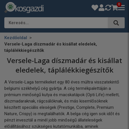
0
Keresés…
Kezdőoldal
Versele-Laga díszmadár és kisállat eledelek,
táplálékkiegészítők
Versele-Laga díszmadár és kisállat
eledelek, táplálékkiegészítők
A Versele-Laga termékeket egy 80 éves múltra visszatekintő
belgiumi székhelyű cég gyártja. A cég termékpalettáján a
prémium minőségű kutya és macskatápok (Opti Life) mellett,
díszmadaraknak, rágcsálóknak, és más kisemlősöknek
készített speciális eleségek (Prestige, Complete, Premium
Nature, Crispy) is megtalálhatók. A belga cég igen sok időt és
pénzt invesztál a minél jobb minőségű állateleségek
előállításához szükséges kutatómunkába, aminek