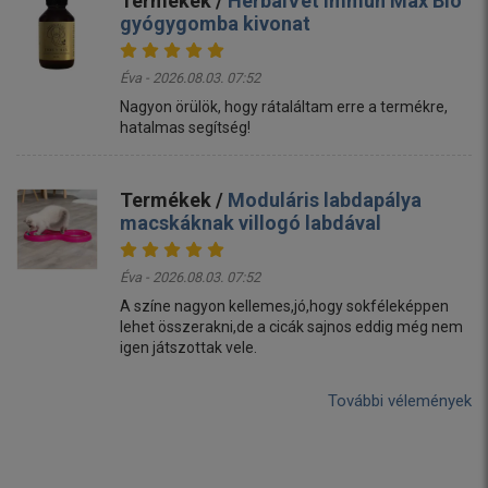
Termékek /
HerbalVet Immun Max Bio
gyógygomba kivonat
Éva - 2026.08.03. 07:52
Nagyon örülök, hogy rátaláltam erre a termékre,
hatalmas segítség!
Termékek /
Moduláris labdapálya
macskáknak villogó labdával
Éva - 2026.08.03. 07:52
A színe nagyon kellemes,jó,hogy sokféleképpen
lehet összerakni,de a cicák sajnos eddig még nem
igen játszottak vele.
További vélemények