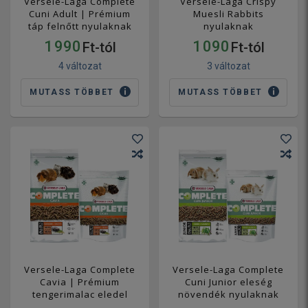
Versele-Laga Complete
Versele-Laga Crispy
Cuni Adult | Prémium
Muesli Rabbits
táp felnőtt nyulaknak
nyulaknak
1 990
1 090
Ft-tól
Ft-tól
4 változat
3 változat
MUTASS TÖBBET
MUTASS TÖBBET
Versele-Laga Complete
Versele-Laga Complete
Cavia | Prémium
Cuni Junior eleség
tengerimalac eledel
növendék nyulaknak