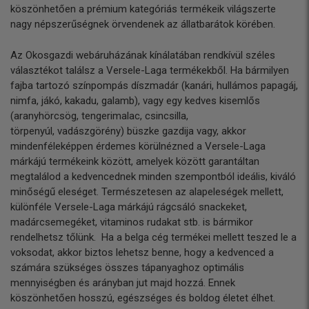
köszönhetően a prémium kategóriás termékeik világszerte
nagy népszerűségnek örvendenek az állatbarátok körében.
Az Okosgazdi webáruházának kínálatában rendkívül széles
választékot találsz a Versele-Laga termékekből. Ha bármilyen
fajba tartozó színpompás díszmadár (kanári, hullámos papagáj,
nimfa, jákó, kakadu, galamb), vagy egy kedves kisemlős
(
aranyhörcsög
,
tengerimalac
, csincsilla,
törpenyúl,
vadászgörény
) büszke gazdija vagy, akkor
mindenféleképpen érdemes körülnézned a Versele-Laga
márkájú termékeink között, amelyek között garantáltan
megtalálod a kedvencednek minden szempontból ideális, kiváló
minőségű eleséget. Természetesen az alapeleségek mellett,
különféle Versele-Laga márkájú rágcsáló snackeket,
madárcsemegéket, vitaminos rudakat stb. is bármikor
rendelhetsz tőlünk. Ha a belga cég termékei mellett teszed le a
voksodat, akkor biztos lehetsz benne, hogy a kedvenced a
számára szükséges összes tápanyaghoz optimális
mennyiségben és arányban jut majd hozzá. Ennek
köszönhetően hosszú, egészséges és boldog életet élhet.