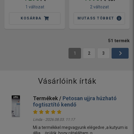
1 változat
2 változat
KOSÁRBA
MUTASS TÖBBET
51
termék
1
2
3
Vásárlóink írták
Termékek /
Petosan ujjra húzható
fogtisztító kendő
Linda - 2026.08.03. 11:17
Mi a termékkel megvagyunk elégedve ,a kutyum is
állja ....örülök ,hogy rátaláltam ☺️