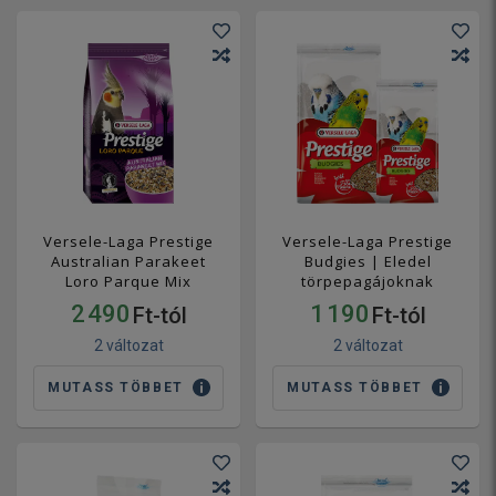
Versele-Laga Prestige
Versele-Laga Prestige
Australian Parakeet
Budgies | Eledel
Loro Parque Mix
törpepagájoknak
2 490
1 190
Ft-tól
Ft-tól
2 változat
2 változat
MUTASS TÖBBET
MUTASS TÖBBET