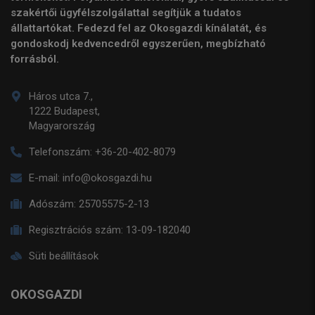
szakértői ügyfélszolgálattal segítjük a tudatos
állattartókat. Fedezd fel az Okosgazdi kínálatát, és
gondoskodj kedvencedről egyszerűen, megbízható
forrásból.
Háros utca 7.,
1222 Budapest,
Magyarország
Telefonszám:
+36-20-402-8079
E-mail:
info@okosgazdi.hu
Adószám:
25705575-2-13
Regisztrációs szám:
13-09-182040
Süti beállítások
OKOSGAZDI