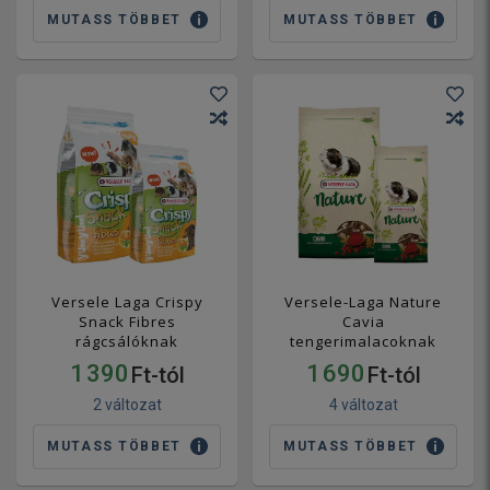
MUTASS TÖBBET
MUTASS TÖBBET
Versele Laga Crispy
Versele-Laga Nature
Snack Fibres
Cavia
rágcsálóknak
tengerimalacoknak
1 390
1 690
Ft-tól
Ft-tól
2 változat
4 változat
MUTASS TÖBBET
MUTASS TÖBBET