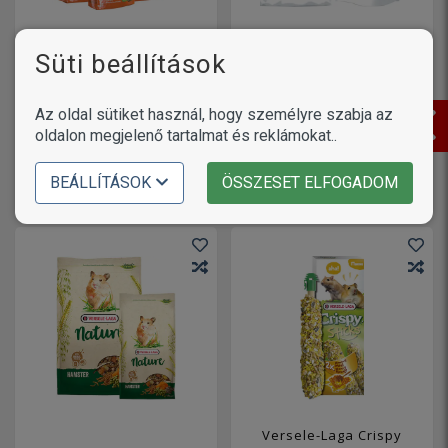
Versele-Laga Crispy
Versele-Laga Complete
Süti beállítások
Muesli Guinea Pigs
Rat & Mouse patkány-
tengerimalac eleség
és egéreleség
749
2 090
Ft-tól
Ft-tól
Az oldal sütiket használ, hogy személyre szabja az
oldalon megjelenő tartalmat és reklámokat..
3 változat
2 változat
MUTASS TÖBBET
MUTASS TÖBBET
BEÁLLÍTÁSOK
ÖSSZESET ELFOGADOM
Versele-Laga Crispy