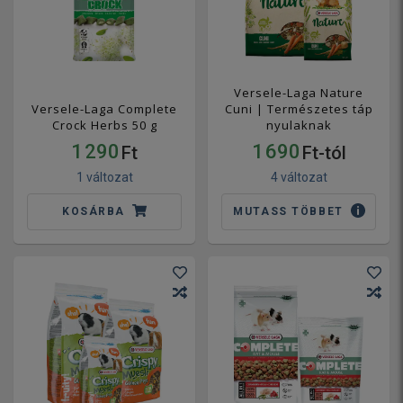
Versele-Laga Nature
Versele-Laga Complete
Cuni | Természetes táp
Crock Herbs 50 g
nyulaknak
1 290
1 690
Ft
Ft-tól
1 változat
4 változat
KOSÁRBA
MUTASS TÖBBET