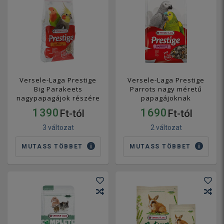
Versele-Laga Prestige
Versele-Laga Prestige
Big Parakeets
Parrots nagy méretű
nagypapagájok részére
papagájoknak
1 390
1 690
Ft-tól
Ft-tól
3 változat
2 változat
MUTASS TÖBBET
MUTASS TÖBBET