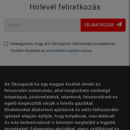
Hírlevél feliratkozás
FELIRATKOZÁS
Beleegyezem, hogy a(z) Okosgazdi oldal kezelje az adataimat.
További részletek az
adatvédelmi nyilatkozatban
.
Az Okosgazdi.hu egy magyar kisállat eledel és
felszerelés webáruház, ahol megbízható minőségű
kutyatápok, jutalomfalatok, vitaminok, felszerelések és
egyéb kiegészítők várják a felelős gazdikat.
Kínálatunkat állatorvosi ajánlások és valós felhasználói
igények alapján építjük, hogy kutyáknak, macskáknak
és más kedvenceknek is könnyen megtaláld a legjobb
termékeket. Folyamatos akciókkal, gyors szállítással és