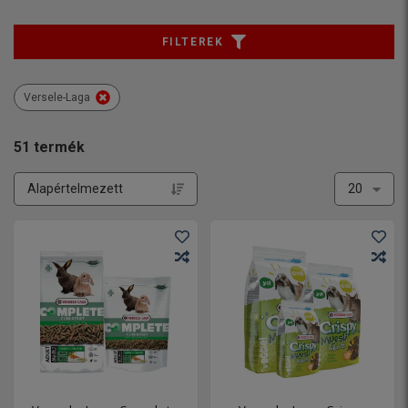
FILTEREK
Versele-Laga
51
termék