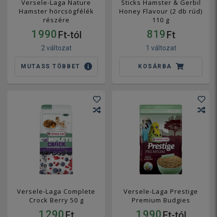
Versele-Laga Nature
Sticks Hamster & Gerbil
Hamster hörcsögfélék
Honey Flavour (2 db rúd)
részére
110 g
1 990
819
Ft-tól
Ft
2 változat
1 változat
MUTASS TÖBBET
KOSÁRBA
Versele-Laga Complete
Versele-Laga Prestige
Crock Berry 50 g
Premium Budgies
1 290
1 990
Ft
Ft-tól