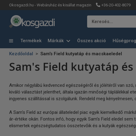
+36-20-402-8079
Okosgazdi.hu - Webáruház és kisállat magazin
Keresés…
Termékek
Márkák
Összes akció
Hűségpro
Kezdőoldal
Sam's Field kutyatáp és macskaeledel
Sam's Field kutyatáp é
Amikor négylábú kedvenced egészségéről és jólétéről van szó,
kiváló választást jelenthet, általa igazán minőségi táplálékka
ingyenes szállítással is szolgálunk. Rendeld meg kényelmesen,
A Sam's Field az európai állateledel piac egyik kiemelkedő már
ár-értéke okán. Fontos infó, hogy egyik Sam's Field eledel sem
elismertek egészségtudatos összetevőik és a kutyák egészségi á