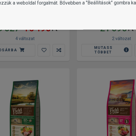
ezzük a weboldal forgalmát. Bővebben a "Beállítások" gombra kat
s Field Adult Large Fresh
en & Potato (13 + 2 kg) 15
Sam's Field Gluten F
kg
Large Goose & T
9 027
16 490
21 090
Ft
Ft-
4 változat
2 változat
MUTASS
OSÁRBA
TÖBBET