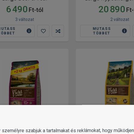
6 490
20 890
Ft-tól
Ft-
3 változat
2 változat
MUTASS
MUTASS
TÖBBET
TÖBBET
gy személyre szabjuk a tartalmakat és reklámokat, hogy működj