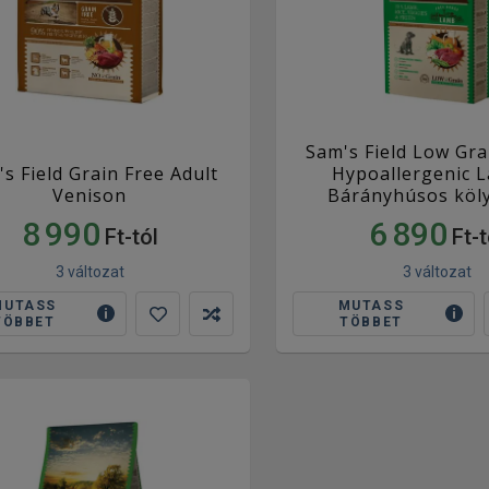
Sam's Field Low Gr
s Field Grain Free Adult
Hypoallergenic 
Venison
Bárányhúsos köl
8 990
6 890
Ft-tól
Ft-t
3 változat
3 változat
MUTASS
MUTASS
TÖBBET
TÖBBET