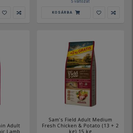
5 változat
KOSÁRBA
Sam's Field Adult Medium
in Adult
Fresh Chicken & Potato (13 + 2
nic Lamb
kg) 15 kg