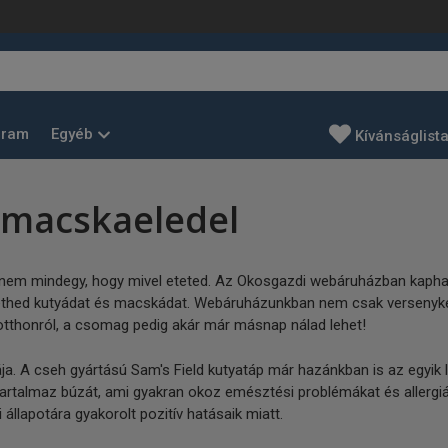
Egyéb
gram
Kívánságlist
s macskaeledel
 nem mindegy, hogy mivel eteted. Az Okosgazdi webáruházban kapha
l etethed kutyádat és macskádat. Webáruházunkban nem csak versenyk
 otthonról, a csomag pedig akár már másnap nálad lehet!
kája. A cseh gyártású Sam's Field kutyatáp már hazánkban is az egy
 tartalmaz búzát, ami gyakran okoz emésztési problémákat és allergi
llapotára gyakorolt pozitív hatásaik miatt.