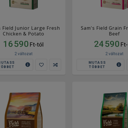
 Field Junior Large Fresh
Sam's Field Grain F
Chicken & Potato
Beef
16 590
24 590
Ft-tól
Ft-
2 változat
2 változat
MUTASS
MUTASS
TÖBBET
TÖBBET