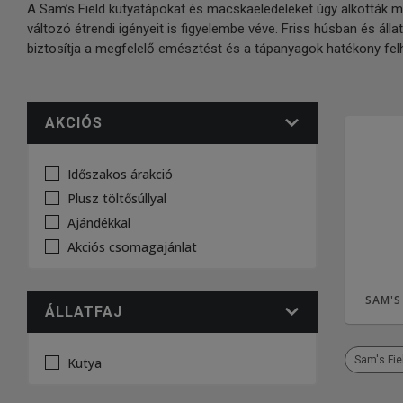
A Sam’s Field kutyatápokat és macskaeledeleket úgy alkották m
változó étrendi igényeit is figyelembe véve. Friss húsban és ál
biztosítja a megfelelő emésztést és a tápanyagok hatékony fel
AKCIÓS
Időszakos árakció
Plusz töltősúllyal
Ajándékkal
Akciós csomagajánlat
SAM'S
ÁLLATFAJ
Sam's Fie
Kutya