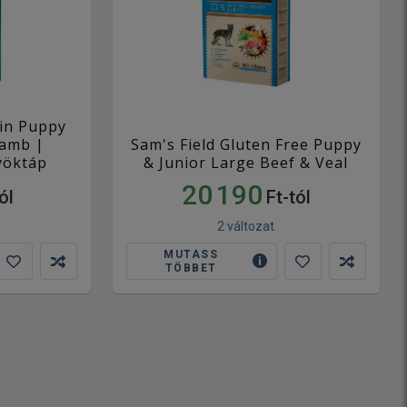
ain Puppy
Lamb |
Sam's Field Gluten Free Puppy
yöktáp
& Junior Large Beef & Veal
20 190
ól
Ft-tól
2 változat
MUTASS
TÖBBET