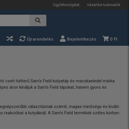
Ügyfélszolgálat
Vásárlási tudnivalók
a
Újrarendelés
Bejelentkezés
0 Ft
tó cseh hátterű Sam's Field kutyatáp és macskaeledel márka
épes áron kínáljuk a Sam's Field tápokat, hanem gyors és
ik legnépszerűbb választásnak számít, magas minősége és kiváló
ás reakciókat a kutyáknál. A Sam's Field termékek széles körben