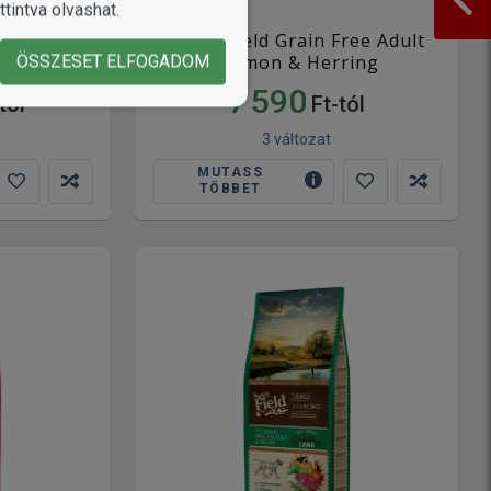
tintva olvashat.
ree Adult
Sam's Field Grain Free Adult
urkey
Salmon & Herring
ÖSSZESET ELFOGADOM
7 590
tól
Ft-tól
3 változat
MUTASS
TÖBBET