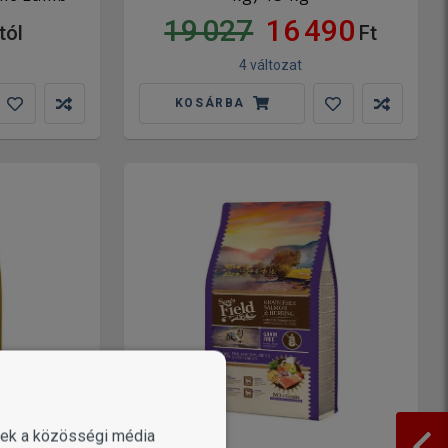
19 027
16 490
tól
Ft
4 változat
KOSÁRBA
enek a közösségi média