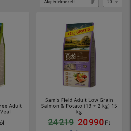
Sam's Field Adult Low Grain
ree Adult
Salmon & Potato (13 + 2 kg) 15
Veal
kg
24 219
20 990
ól
Ft