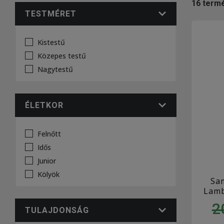
16
term
TESTMÉRET
Kistestű
Közepes testű
Nagytestű
ÉLETKOR
Felnőtt
Idős
Junior
Kölyök
Sam
Lamb
2
TULAJDONSÁG