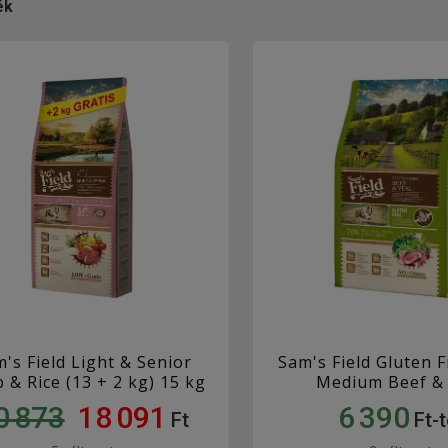
ék
's Field Light & Senior
Sam's Field Gluten F
 & Rice (13 + 2 kg) 15 kg
Medium Beef & 
0 873
18 091
6 390
Ft
Ft-t