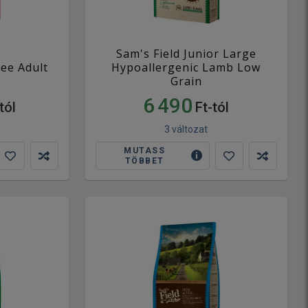
Sam's Field Junior Large
ree Adult
Hypoallergenic Lamb Low
Grain
6 490
tól
Ft-tól
3 változat
MUTASS
TÖBBET