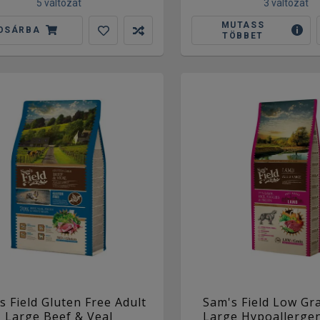
5 változat
3 változat
MUTASS
OSÁRBA
TÖBBET
s Field Gluten Free Adult
Sam's Field Low Gra
Large Beef & Veal
Large Hypoallerge