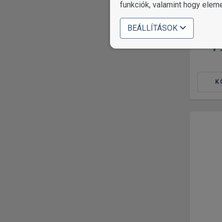
funkciók, valamint hogy elem
Sam'
Chick
BEÁLLÍTÁSOK
1
K