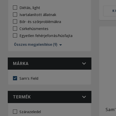
Diétás, light
K
Ivartalanított állatnak
Bőr- és szőrproblémákra
Csirkehúsmentes
Egyetlen fehérjeforrás/húsfajta
Összes megjelenítése (9)
MÁRKA
Sam's Field
TERMÉK
Sam'
Szárazeledel