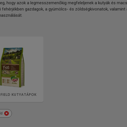
eg, hogy azok a legmesszemenőkig megfeleljenek a kutyák és macskák 
lati fehérjékben gazdagok, a gyümölcs- és zöldségkivonatok, valamin
használását.
 FIELD KUTYATÁPOK
ld