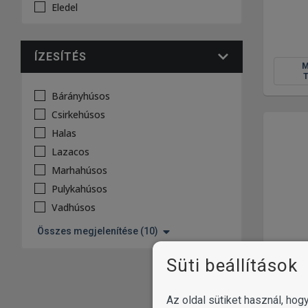
Eledel
ÍZESÍTÉS
Bárányhúsos
Csirkehúsos
Halas
Lazacos
Marhahúsos
Pulykahúsos
Vadhúsos
Összes megjelenítése (10)
Süti beállítások
Az oldal sütiket használ, ho