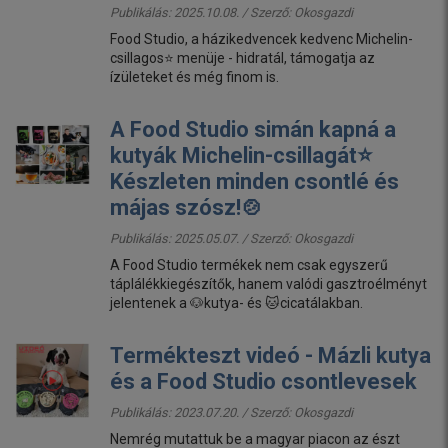
Publikálás: 2025.10.08. / Szerző:
Okosgazdi
Food Studio, a házikedvencek kedvenc Michelin-
csillagos⭐ menüje - hidratál, támogatja az
ízületeket és még finom is.
A Food Studio simán kapná a
kutyák Michelin-csillagát⭐
Készleten minden csontlé és
májas szósz!🍲
Publikálás: 2025.05.07. / Szerző:
Okosgazdi
A Food Studio termékek nem csak egyszerű
táplálékkiegészítők, hanem valódi gasztroélményt
jelentenek a 🐶kutya- és 🐱cicatálakban.
Termékteszt videó - Mázli kutya
és a Food Studio csontlevesek
Publikálás: 2023.07.20. / Szerző:
Okosgazdi
Nemrég mutattuk be a magyar piacon az észt