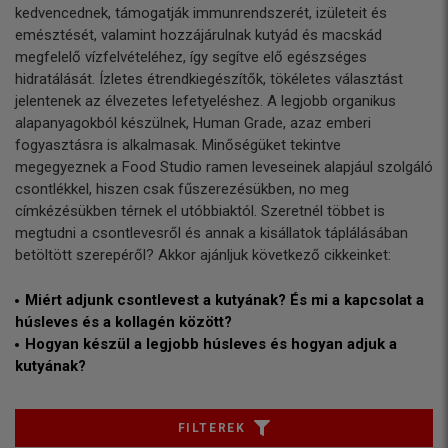
kedvencednek, támogatják immunrendszerét, izületeit és
emésztését, valamint hozzájárulnak kutyád és macskád
megfelelő vízfelvételéhez, így segítve elő egészséges
hidratálását. Ízletes étrendkiegészítők, tökéletes választást
jelentenek az élvezetes lefetyeléshez. A legjobb organikus
alapanyagokból készülnek, Human Grade, azaz emberi
fogyasztásra is alkalmasak. Minőségüket tekintve
megegyeznek a Food Studio ramen leveseinek alapjául szolgáló
csontlékkel, hiszen csak fűszerezésükben, no meg
címkézésükben térnek el utóbbiaktól. Szeretnél többet is
megtudni a csontlevesről és annak a kisállatok táplálásában
betöltött szerepéről? Akkor ajánljuk következő cikkeinket:
Miért adjunk csontlevest a kutyának? És mi a kapcsolat a
húsleves és a kollagén között?
Hogyan készül a legjobb húsleves és hogyan adjuk a
kutyának?
FILTEREK