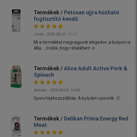
Termékek /
Petosan ujjra húzható
fogtisztító kendő
Linda - 2026.08.03. 11:17
Mi a termékkel megvagyunk elégedve ,a kutyum is
állja ....örülök ,hogy rátaláltam ☺️
Termékek /
Alice Adult Active Pork &
Spinach
Mónika - 2026.08.03. 10:59
Gyors házhozszállitás. A kutyáim szeretik. 🙂
Termékek /
Delikan Prima Energy Red
Meat