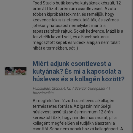
Food Studio butik konyha kutyáknak készült, 12
órán át főzött prémium csontleveseit. Azóta
többen kipróbáltátok már, és reméljük, hogy
kedvenceitek is ízletesnek találták, és számos
jótékony hatásából némelyiket már ti is
tapasztaltátok rajtuk. Sokak kedvence, Mázli is a
tesztelők között volt, és a Facebook-on is
megosztott képek és videók alapján nem talált
hibát a termékben, sőt :)
Miért adjunk csontlevest a
kutyának? És mi a kapcsolat a
húsleves és a kollagén között?
Publikálás: 2023.04.12. / Szerző:
Okosgazdi
/ 1
hozzászólás
A megfelelően főzött csontleves a kollagén
természetes forrása. Az igazán minőségi
húslevest lassú tűzön és minimum 12 órán
keresztül főzik, hogy minden hasznosat, pl. a
kollagént megfelelően el tudják választani a
csonttól. Soha nem adnak hozzá kollagénport. A