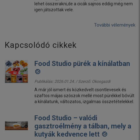
lehet összerakni,de a cicák sajnos eddig még nem
igen játszottak vele.
További vélemények
Kapcsolódó cikkek
Food Studio pürék a kínálatban
🍲
Publikálás: 2026.01.24. / Szerző:
Okosgazdi
A már jól ismert és közkedvelt csontlevesek és
szaftos májas szószok mellé most pürékkel bővült
a kínálatunk, változatos, izgalmas összetételekkel.
Food Studio – valódi
gasztroélmény a tálban, mely a
kutyák kedvence lett 🍲