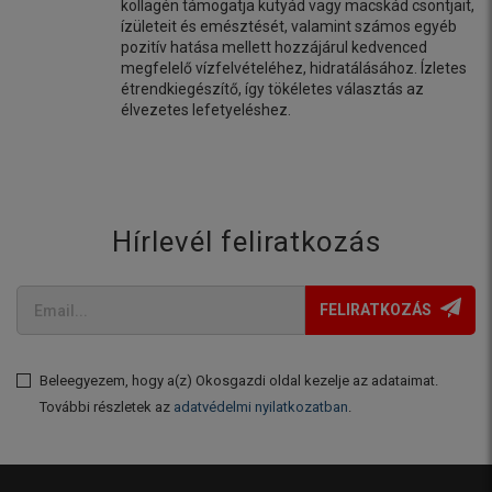
kollagén támogatja kutyád vagy macskád csontjait,
ízületeit és emésztését, valamint számos egyéb
pozitív hatása mellett hozzájárul kedvenced
megfelelő vízfelvételéhez, hidratálásához. Ízletes
étrendkiegészítő, így tökéletes választás az
élvezetes lefetyeléshez.
Hírlevél feliratkozás
FELIRATKOZÁS
Beleegyezem, hogy a(z) Okosgazdi oldal kezelje az adataimat.
További részletek az
adatvédelmi nyilatkozatban
.