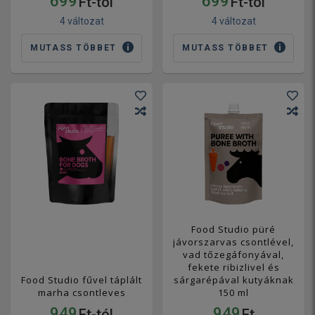
699
699
Ft-tól
Ft-tól
4 változat
4 változat
MUTASS TÖBBET
MUTASS TÖBBET
Food Studio püré
jávorszarvas csontlével,
vad tőzegáfonyával,
fekete ribizlivel és
Food Studio fűvel táplált
sárgarépával kutyáknak
marha csontleves
150 ml
949
949
Ft-tól
Ft