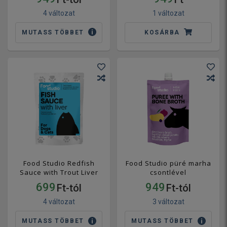
4 változat
1 változat
MUTASS TÖBBET
KOSÁRBA
Food Studio Redfish
Food Studio püré marha
Sauce with Trout Liver
csontlével
699
949
Ft-tól
Ft-tól
4 változat
3 változat
MUTASS TÖBBET
MUTASS TÖBBET