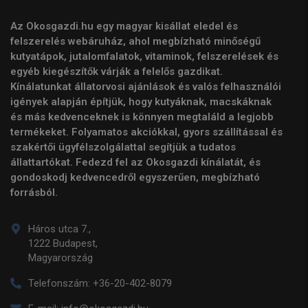
Az Okosgazdi.hu egy magyar kisállat eledel és
felszerelés webáruház, ahol megbízható minőségű
kutyatápok, jutalomfalatok, vitaminok, felszerelések és
egyéb kiegészítők várják a felelős gazdikat.
Kínálatunkat állatorvosi ajánlások és valós felhasználói
igények alapján építjük, hogy kutyáknak, macskáknak
és más kedvenceknek is könnyen megtaláld a legjobb
termékeket. Folyamatos akciókkal, gyors szállítással és
szakértői ügyfélszolgálattal segítjük a tudatos
állattartókat. Fedezd fel az Okosgazdi kínálatát, és
gondoskodj kedvencedről egyszerűen, megbízható
forrásból.
Háros utca 7.,
1222 Budapest,
Magyarország
Telefonszám:
+36-20-402-8079