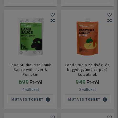
Food Studio Irish Lamb
Food Studio zöldség- és
Sauce with Liver &
bogyósgyümölcs-püré
Pumpkin
kutyáknak
699
949
Ft-tól
Ft-tól
4 változat
3 változat
MUTASS TÖBBET
MUTASS TÖBBET