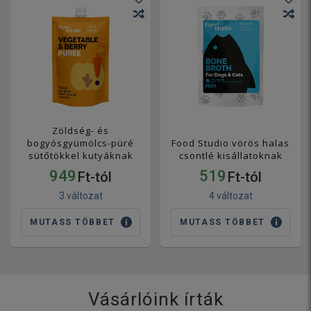
Zöldség- és
bogyósgyümölcs-püré
Food Studio vörös halas
sütőtökkel kutyáknak
csontlé kisállatoknak
949
519
Ft-tól
Ft-tól
3 változat
4 változat
MUTASS TÖBBET
MUTASS TÖBBET
Vásárlóink írták