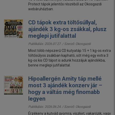
Protect tápok jelentős részéből az Okosgazdi
webáruházban.
CD tápok extra töltősúllyal,
ajándék 3 kg-os zsákkal, plusz
meglepi jutifalattal
Publikálás: 2026.07.27. / Szerző:
Okosgazdi
Most több népszerű CD kutyatáp 15 + 1 kg-os extra
töltősúlyos zsákban kapható, sőt még egy extra 3
kg-os kis CD tápot is adunk hozzájuk ajándékba,
benne meglepi jutifalattal.
Hipoallergén Amity táp mellé
most 3 ajándék konzerv jár –
hogy a váltás még finomabb
legyen
Publikálás: 2026.06.24. / Szerző:
Okosgazdi
Érzékeny a kutyád gyomra, viszket, vakarózik, vagy