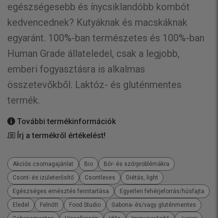
egészségesebb és ínycsiklandóbb kombót
kedvencednek? Kutyáknak és macskáknak
egyaránt. 100%-ban természetes és 100%-ban
Human Grade állateledel, csak a legjobb,
emberi fogyasztásra is alkalmas
összetevőkből. Laktóz- és gluténmentes
termék.
További termékinformációk
Írj a termékről értékelést!
Akciós csomagajánlat
Bio
Bőr- és szőrproblémákra
Csont- és izületerősítő
Csontleves
Diétás, light
Egészséges emésztés fenntartása
Egyetlen fehérjeforrás/húsfajta
Eledel
Felnőtt
Food Studio
Gabona- és/vagy gluténmentes