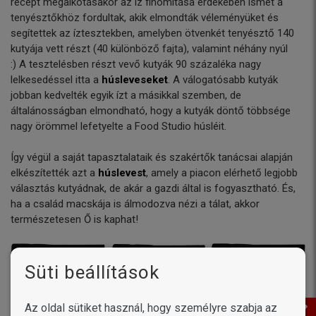
recept megalkotásakor az íz finomítása érdekében ismét a
tenyésztőkhöz fordultak, akik elmondták véleményüket és
segítettek az íztesztekben, amelyben ötvenkét tenyésztő 140
kutyája vett részt (40 különböző fajta), valamint néhány nyúl
:) A tesztelésben részt vevő kutyák 90 százaléka nagy
lelkesedéssel itta a
húsleveseket
. A válogatósabb kutyák
jobban kedvelték egyik ízt a másikkal szemben, de
általánosságban elmondható, hogy a kutyák döntő többsége
nagy örömmel lefetyelte a Food Studio húsléit.
Így végül a saját tapasztalataik és szakértők tanácsai alapján
elkészítették azt a
húslevest
, amely a piacon elérhető legjobb
választás kutyádnak, de akár a gazdi által is fogyasztható. És,
ha a család macskája is álmodozva nézi a tálat, akkor
természetesen Ő is kaphat!
Süti beállítások
Az oldal sütiket használ, hogy személyre szabja az