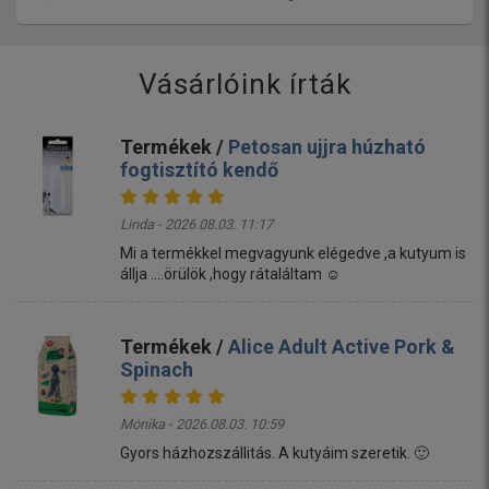
Vásárlóink írták
Termékek /
Petosan ujjra húzható
fogtisztító kendő
Linda - 2026.08.03. 11:17
Mi a termékkel megvagyunk elégedve ,a kutyum is
állja ....örülök ,hogy rátaláltam ☺️
Termékek /
Alice Adult Active Pork &
Spinach
Mónika - 2026.08.03. 10:59
Gyors házhozszállitás. A kutyáim szeretik. 🙂