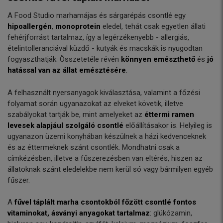
A Food Studio marhamájas és sárgarépás csontlé egy
hipoallergén
,
monoprotein
eledel, tehát csak egyetlen állati
fehérjforrást tartalmaz, így a legérzékenyebb - allergiás,
ételintolleranciával küzdő - kutyák és macskák is nyugodtan
fogyaszthatják. Összetetéle révén
könnyen emészthető
és
jó
hatással van az állat emésztésére
.
A felhasznált nyersanyagok kiválasztása, valamint a főzési
folyamat során ugyanazokat az elveket követik, illetve
szabályokat tartják be, mint amelyeket az
éttermi ramen
levesek alapjául szolgáló csontlé
előállításakor is. Helyileg is
ugyanazon üzemi konyhában készülnek a házi kedvenceknek
és az éttermeknek szánt csontlék. Mondhatni csak a
címkézésben, illetve a fűszerezésben van eltérés, hiszen az
állatoknak szánt eledelekbe nem kerül só vagy bármilyen egyéb
fűszer.
A
fűvel táplált marha csontokból főzött csontlé fontos
vitaminokat, ásványi anyagokat tartalmaz
: glükózamin,