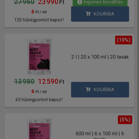
27 960
23 990
Ingyenes kiszállítás
Ft
6
Ft / ml
KOSÁRBA
120 hűségpontot kapsz!
(10%)
2 l | 20 x 100 ml | 20 tasak
13 980
12 590
Ft
KOSÁRBA
6
Ft / ml
63 hűségpontot kapsz!
(5%)
600 ml | 6 x 100 ml | 6