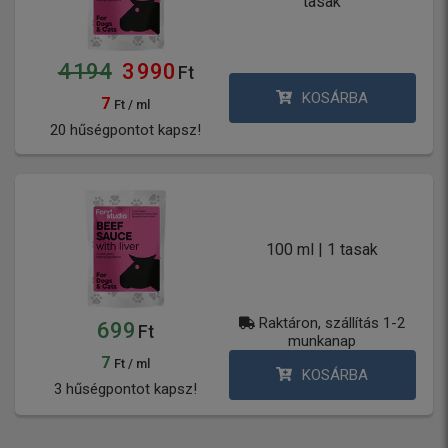
tasak
4 194
3 990
Ft
KOSÁRBA
7
Ft / ml
20 hűségpontot kapsz!
100 ml | 1 tasak
Raktáron, szállítás 1-2
699
Ft
munkanap
7
Ft / ml
KOSÁRBA
3 hűségpontot kapsz!