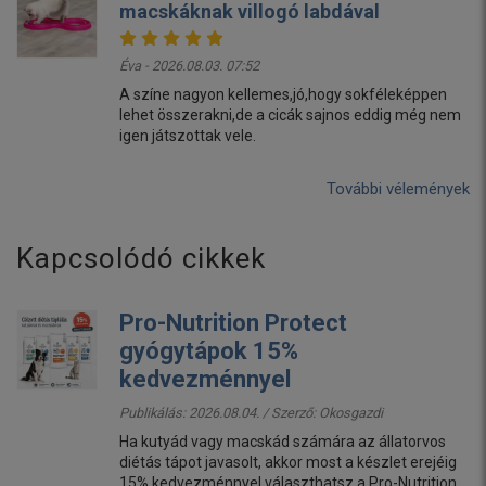
macskáknak villogó labdával
Éva - 2026.08.03. 07:52
A színe nagyon kellemes,jó,hogy sokféleképpen
lehet összerakni,de a cicák sajnos eddig még nem
igen játszottak vele.
További vélemények
Kapcsolódó cikkek
Pro-Nutrition Protect
gyógytápok 15%
kedvezménnyel
Publikálás: 2026.08.04. / Szerző:
Okosgazdi
Ha kutyád vagy macskád számára az állatorvos
diétás tápot javasolt, akkor most a készlet erejéig
15% kedvezménnyel választhatsz a Pro-Nutrition