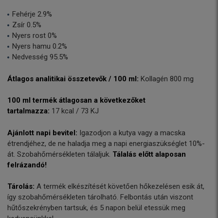
Fehérje 2.9%
Zsír 0.5%
Nyers rost 0%
Nyers hamu 0.2%
Nedvesség 95.5%
Átlagos analitikai összetevők / 100 ml:
Kollagén 800 mg
100 ml termék átlagosan a következőket
tartalmazza:
17 kcal / 73 KJ
Ajánlott napi bevitel:
Igazodjon a kutya vagy a macska
étrendjéhez, de ne haladja meg a napi energiaszükséglet 10%-
át. Szobahőmérsékleten tálaljuk.
Tálalás előtt alaposan
felrázandó!
Tárolás:
A termék elkészítését követően hőkezelésen esik át,
így szobahőmérsékleten tárolható. Felbontás után viszont
hűtőszekrényben tartsuk, és 5 napon belül etessük meg