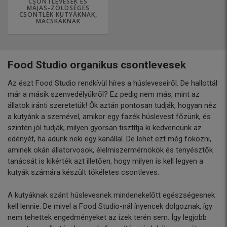
CSONTLEVESEK ÉS
MÁJAS-ZÖLDSÉGES
CSONTLÉK KUTYÁKNAK,
MACSKÁKNAK
Food Studio organikus csontlevesek
Az észt Food Studio rendkívül híres a húsleveseiről. De hallottál
már a másik szenvedélyükről? Ez pedig nem más, mint az
állatok iránti szeretetük! Ők aztán pontosan tudják, hogyan néz
a kutyánk a szemével, amikor egy fazék húslevest főzünk, és
szintén jól tudják, milyen gyorsan tisztítja ki kedvencünk az
edényét, ha adunk neki egy kanállal. De lehet ezt még fokozni,
aminek okán állatorvosok, élelmiszermérnökök és tenyésztők
tanácsát is kikérték azt illetően, hogy milyen is kell legyen a
kutyák számára készült tökéletes csontleves.
A kutyáknak szánt húslevesnek mindenekelőtt egészségesnek
kell lennie. De mivel a Food Studio-nál ínyencek dolgoznak, így
nem tehettek engedményeket az ízek terén sem. Így legjobb