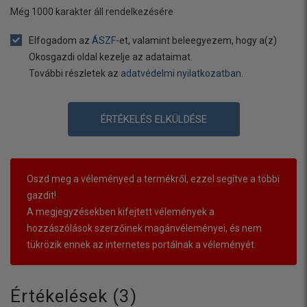
Még
1000
karakter áll rendelkezésére
Elfogadom az
ÁSZF
-et, valamint beleegyezem, hogy a(z)
Okosgazdi oldal kezelje az adataimat.
További részletek az
adatvédelmi nyilatkozatban
.
ÉRTÉKELÉS ELKÜLDÉSE
Oszd meg a véleményed a termékről, ezzel segítve a többi
gazdit!
A megjegyzésekben kifejtett vélemények a
hozzászólások szerzőinek magánvéleményei, és nem
tükrözik ennek az internetes portálnak a véleményét.
Értékelések (
3
)