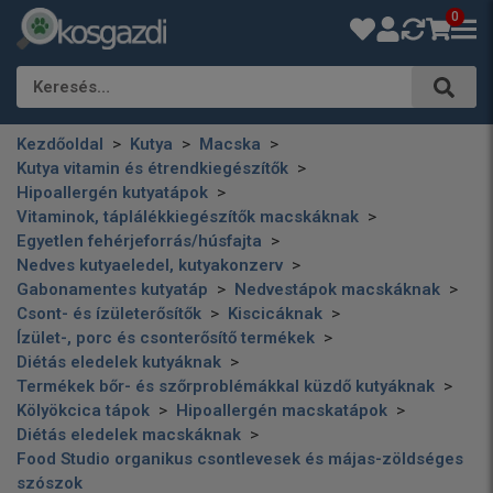
0
Keresés…
Kezdőoldal
Kutya
Macska
Kutya vitamin és étrendkiegészítők
Hipoallergén kutyatápok
Vitaminok, táplálékkiegészítők macskáknak
Egyetlen fehérjeforrás/húsfajta
Nedves kutyaeledel, kutyakonzerv
Gabonamentes kutyatáp
Nedvestápok macskáknak
Csont- és ízületerősítők
Kiscicáknak
Ízület-, porc és csonterősítő termékek
Diétás eledelek kutyáknak
Termékek bőr- és szőrproblémákkal küzdő kutyáknak
Kölyökcica tápok
Hipoallergén macskatápok
Diétás eledelek macskáknak
Food Studio organikus csontlevesek és májas-zöldséges
szószok