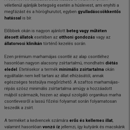
véletlenül ajánlják betegség esetén a húslevest, ami enyhíti a
megfázást és a höröghurutot, egyben
gyulladáscsökkentős
hatással
is bír.
Előbbiek okán is nagyon ajánlott
beteg vagy műtéten
átesett állatok
esetében az
otthoni gondozás
vagy az
állatorvosi klinikán
történő kezelés során.
Ezen prémium marhamájas csontlé az alap csontléhez
hasonlóan nagyon alacsony zsírtartalmú, mondhatni
diétás
eledel
. Etetésekor a termék
minimális zsírtartalma
okán
egyáltalán nem kell tartani az állat elhízásától, annak
egészséges testsúlya megőrízhető. A szaftos marhamájas-
répás szósz minimális zsírtartalma amúgy a hozzáadott
májból származik, hiszen az alapul szolgáló organikus marha
csontlevesről a lassú főzési folyamat során folyamatosan
leszedik a zsírt.
A terméket a kedvencek számára
erős és kellemes illat
,
valamint hasonlóan
vonzó íz
jellemzi, így kutyánk és macskánk