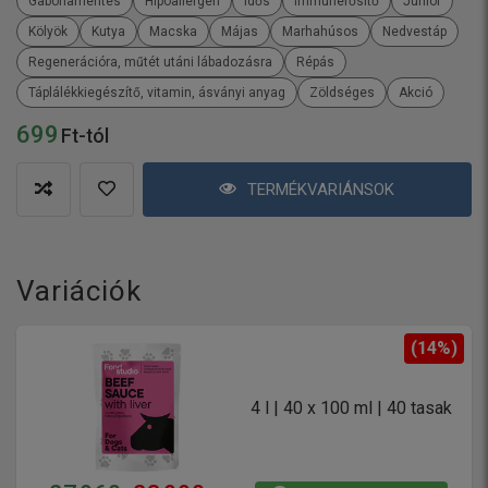
Gabonamentes
Hipoallergén
Idős
Immunerősítő
Junior
Kölyök
Kutya
Macska
Májas
Marhahúsos
Nedvestáp
Regenerációra, műtét utáni lábadozásra
Répás
Táplálékkiegészítő, vitamin, ásványi anyag
Zöldséges
Akció
699
Ft-tól
TERMÉKVARIÁNSOK
Variációk
(14%)
4 l | 40 x 100 ml | 40 tasak