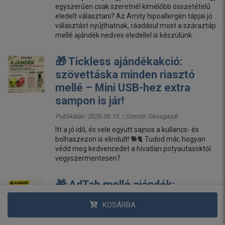
egyszerűen csak szeretnél kímélőbb összetételű
eledelt választani? Az Amity hipoallergén tápjai jó
választást nyújthatnak, ráadásul most a száraztáp
mellé ajándék nedves eledellel is készülünk.
🎁 Tickless ajándékakció:
szövettáska minden riasztó
mellé – Mini USB-hez extra
sampon is jár!
Publikálás: 2026.06.15. / Szerző:
Okosgazdi
Itt a jó idő, és vele együtt sajnos a kullancs- és
bolhaszezon is elindult! 🐕🐈 Tudod már, hogyan
védd meg kedvencedet a hívatlan potyautasoktól
vegyszermentesen?
🎁 AdTab mellé ajándék:
kutyáknak kakizacsi tartó,
KOSÁRBA
macskáknak kulcstartó