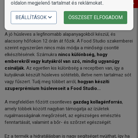
oldalon megjelenő tartalmat és reklámokat..
BEÁLLÍTÁSOK
ÖSSZESET ELFOGADOM
A jó húsleves a legfinomabb alapanyagokból készül, és
alacsony hőfokon 12 órán át főzik. A Food Studio szakemberei
szerint egyszerűen nincs más módja a minőségi csontlé
elkészítésének. Számukra
nincs különbség, hogy
emberekről vagy kutyákról van szó, mindig ugyanúgy
csinálják.
Az egyetlen kis különbség a receptben van, így a
kutyáknak készült húsleves sötétebb, illetve nem tartalmaz sót
vagy fűszert. Tudj meg többet arról,
hogyan készíti
szuperprémium húsleveseit a Food Studio...
A megfelelően főzött csontleves
gazdag kollagénforrás
,
amely többek között nagyban támogatja az ízületek
rugalmasságának megőrzését, az egészséges emésztés
fenntartását, valamint a bőr- és szőrzet egészségét.
Ez a termék a hidratálásban is nagy segítséget nyújthat, így ha