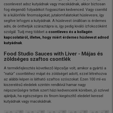
csonlevest adsz kutyádnak vagy macskádnak, akkor biztosan
fog elegendő folyadékot fogyasztani kedvenced. Vagy cseréld
le a különféle finomságokat, jutalomfalatokat húslevesre, így
segítve lefogyni a kutyádnak. A húslevest önállóan is érdemes
adni, de önthetjük száraztápra is, így pedig kiváló ízfokozóként
szolgál. Tudj meg többet a
csontleves és a kollagén
kapcsolatáról, illetve, hogy miért érdemes húslevest adnod
kutyádnak
.
Food Studio Sauces with Liver - Májas és
zöldséges szaftos csontlék
A termékfejlesztés következő lépcsője volt, amikor a gyártó a
"natúr" csontléihez májat és zöldséget adott, ezzel létrehozva
az alábbi képen is látható szaftos szószokat. Ezen 100 ml-es
kiszerelésű eledelek szintén rendkívül hamar nagy
népszerűségre tettek szert házi kedvenceink körében, jó szívvel
ajánljuk, ha egészséges és finom kiegészítő eledelet keresel
kutyádnak vagy macskádnak.