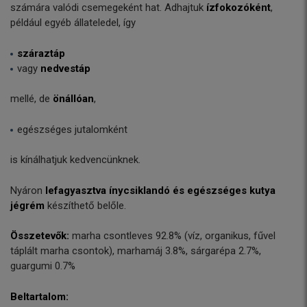
számára valódi csemegeként hat. Adhajtuk
ízfokozóként
,
például egyéb állateledel, így
száraztáp
vagy
nedvestáp
mellé, de
önállóan
,
egészséges jutalomként
is kínálhatjuk kedvencünknek.
Nyáron
lefagyasztva ínycsiklandó és egészséges kutya
jégrém
készíthető belőle.
Összetevők:
marha csontleves 92.8% (víz, organikus, fűvel
táplált marha csontok), marhamáj 3.8%, sárgarépa 2.7%,
guargumi 0.7%
Beltartalom: