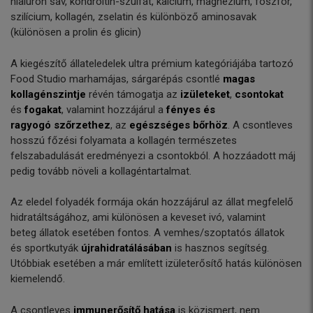
hialuron sav, kondroitin-szulfát, kalcium, magnézium, foszfor,
szilícium, kollagén, zselatin és különböző aminosavak
(különösen a prolin és glicin)
A kiegészítő állateledelek ultra prémium kategóriájába tartozó
Food Studio marhamájas, sárgarépás csontlé
magas
kollagénszintje
révén támogatja az
izületeket
,
csontokat
és
fogakat
, valamint hozzájárul a
fényes és
ragyogó
szőrzethez
,
az
egészséges bőrhöz
. A csontleves
hosszú főzési folyamata a kollagén természetes
felszabadulását eredményezi a csontokból. A hozzáadott máj
pedig tovább növeli a kollagéntartalmat.
Az eledel folyadék formája okán hozzájárul az állat megfelelő
hidratáltságához, ami különösen a keveset ivó, valamint
beteg állatok esetében fontos. A vemhes/szoptatós állatok
és sportkutyák
újrahidratálásában
is hasznos segítség.
Utóbbiak esetében a már említett izületerősítő hatás különösen
kiemelendő.
A csontleves
immunerősítő hatása
is közismert, nem