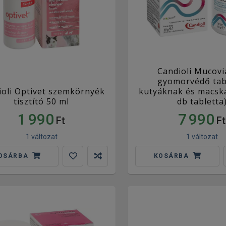
Candioli Mucovi
gyomorvédő tab
ioli Optivet szemkörnyék
kutyáknak és macsk
tisztító 50 ml
db tabletta
1 990
7 990
Ft
Ft
1 változat
1 változat
OSÁRBA
KOSÁRBA