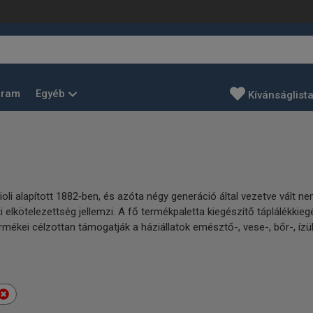
Egyéb
gram
Kívánságlist
ndioli alapított 1882‑ben, és azóta négy generáció által vezetve vált 
i elkötelezettség jellemzi. A fő termékpaletta kiegészítő táplálékkieg
ékei célzottan támogatják a háziállatok emésztő-, vese-, bőr-, ízül