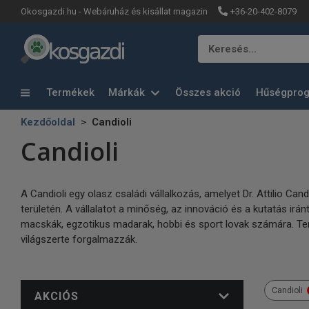
+36-20-402-8079
Okosgazdi.hu - Webáruház és kisállat magazin
Keresés…
Termékek
Márkák
Összes akció
Hűségpro
Kezdőoldal
Candioli
Candioli
A Candioli egy olasz családi vállalkozás, amelyet Dr. Attilio Ca
területén. A vállalatot a minőség, az innováció és a kutatás iránt
macskák, egzotikus madarak, hobbi és sport lovak számára. Term
világszerte forgalmazzák.
Candioli
AKCIÓS