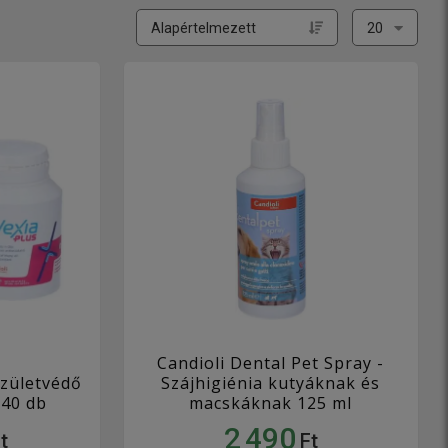
Candioli Dental Pet Spray -
ízületvédő
Szájhigiénia kutyáknak és
 40 db
macskáknak 125 ml
2 490
t
Ft