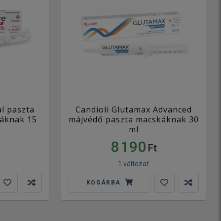
al paszta
Candioli Glutamax Advanced
áknak 15
májvédő paszta macskáknak 30
ml
8 190
Ft
1 változat
KOSÁRBA