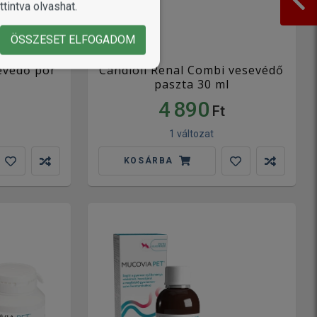
tintva olvashat.
ÖSSZESET ELFOGADOM
sevédő por
Candioli Renal Combi vesevédő
paszta 30 ml
4 890
Ft
1 változat
KOSÁRBA