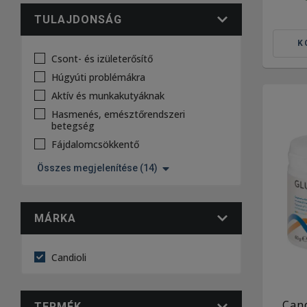
TULAJDONSÁG
K
Csont- és izületerősítő
Húgyúti problémákra
Aktív és munkakutyáknak
Hasmenés, emésztőrendszeri
betegség
Fájdalomcsökkentő
Összes megjelenítése (14)
MÁRKA
Candioli
Can
TERMÉK