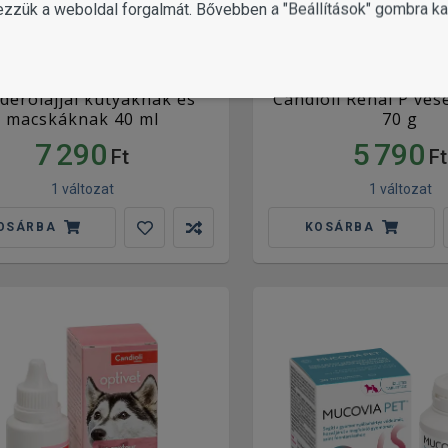
ezzük a weboldal forgalmát. Bővebben a "Beállítások" gombra kat
ioli Evexia Plus cseppek
derolajjal kutyáknak és
Candioli Renal P ve
macskáknak 40 ml
70 g
7 290
5 790
Ft
Ft
1 változat
1 változat
OSÁRBA
KOSÁRBA