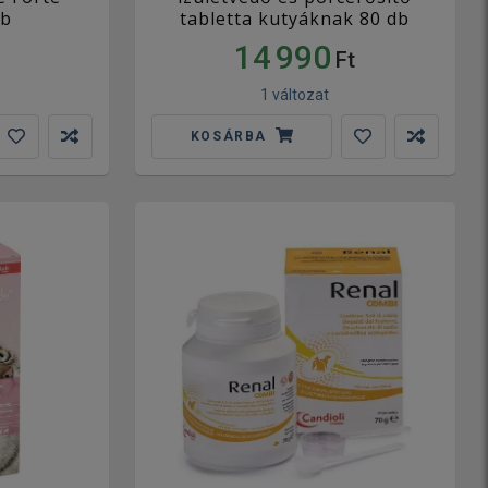
db
tabletta kutyáknak 80 db
14 990
Ft
1 változat
KOSÁRBA