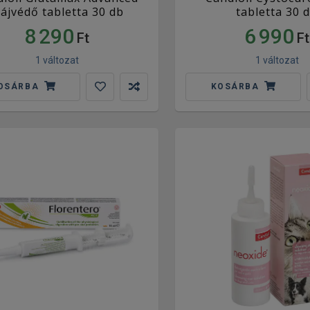
ájvédő tabletta 30 db
tabletta 30 
8 290
6 990
Ft
Ft
1 változat
1 változat
OSÁRBA
KOSÁRBA