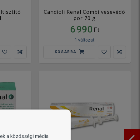
ltisztító
Candioli Renal Combi vesevédő
l
por 70 g
6 990
Ft
1 változat
KOSÁRBA
enek a közösségi média