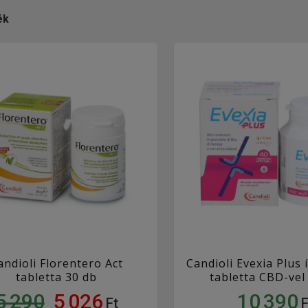
ék
andioli Florentero Act
Candioli Evexia Plus 
tabletta 30 db
tabletta CBD-vel
5 290
5 026
10 390
Ft
F