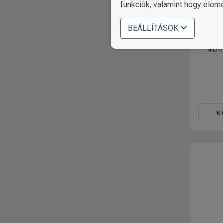
funkciók, valamint hogy elem
BEÁLLÍTÁSOK
Cand
ken
K