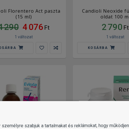
oli Florentero Act paszta
Candioli Neoxide fü
(15 ml)
oldat 100 m
4 290
4 076
2 790
Ft
Ft
1 változat
1 változat
OSÁRBA
KOSÁRBA
gy személyre szabjuk a tartalmakat és reklámokat, hogy működj