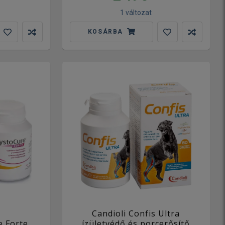
1 változat
KOSÁRBA
Candioli Confis Ultra
e Forte
ízületvédő és porcerősítő