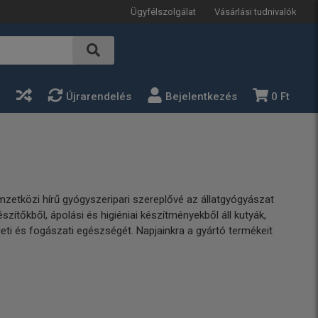
Ügyfélszolgálat
Vásárlási tudnivalók
a
Újrarendelés
Bejelentkezés
0 Ft
nemzetközi hírű gyógyszeripari szereplővé az állatgyógyászat
észítőkből, ápolási és higiéniai készítményekből áll kutyák,
eti és fogászati egészségét. Napjainkra a gyártó termékeit