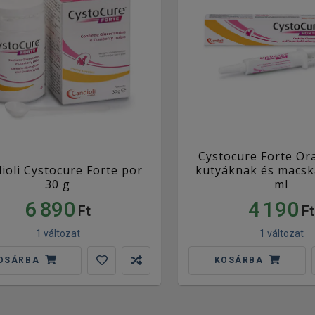
Cystocure Forte Or
ioli Cystocure Forte por
kutyáknak és macsk
30 g
ml
6 890
4 190
Ft
Ft
1 változat
1 változat
OSÁRBA
KOSÁRBA