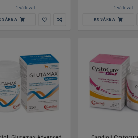
1 változat
1 változat
OSÁRBA
KOSÁRBA
dioli Glutamax Advanced
Candioli Cystocur