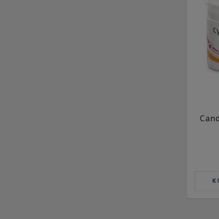
Cand
K