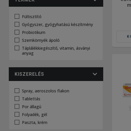
m
Fültisztító
Gyógyszer, gyógyhatású készítmény
Probiotikum
K
Szemkörnyék ápoló
Táplálékkiegészítő, vitamin, ásványi
anyag
KISZERELÉS
Spray, aeroszolos flakon
Tablettás
Por állagú
Folyadék, gél
Paszta, krém