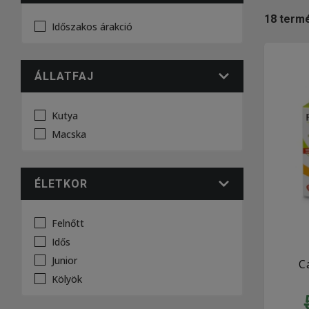
18
term
Időszakos árakció
ÁLLATFAJ
Kutya
Macska
ÉLETKOR
Felnőtt
Idős
Junior
C
Kölyök