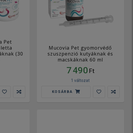
a Pet
letta
Mucovia Pet gyomorvédő
áknak (30
szuszpenzió kutyáknak és
)
macskáknak 60 ml
7 490
Ft
1 változat
KOSÁRBA