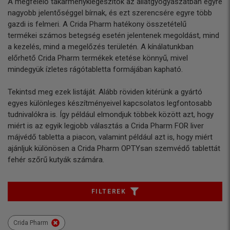
A megfelelő takarménykiegészítők az állatgyógyászatban egyre
nagyobb jelentőséggel bírnak, és ezt szerencsére egyre több
gazdi is felmeri. A Crida Pharm hatékony összetételű
termékei számos betegség esetén jelentenek megoldást, mind
a kezelés, mind a megelőzés területén. A kínálatunkban
előrhető Crida Pharm termékek etetése könnyű, mivel
mindegyük ízletes rágótabletta formájában kapható.
Tekintsd meg ezek listáját. Alább röviden kitérünk a gyártó
egyes különleges készítményeivel kapcsolatos legfontosabb
tudnivalókra is. Így például elmondjuk többek között azt, hogy
miért is az egyik legjobb választás a Crida Pharm FOR liver
májvédő tabletta a piacon, valamint például azt is, hogy miért
ajánljuk különösen a Crida Pharm OPTYsan szemvédő tablettát
fehér szőrű kutyák számára.
FILTEREK
Crida Pharm