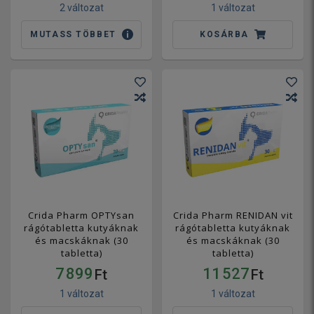
2 változat
1 változat
MUTASS TÖBBET
KOSÁRBA
Crida Pharm OPTYsan
Crida Pharm RENIDAN vit
rágótabletta kutyáknak
rágótabletta kutyáknak
és macskáknak (30
és macskáknak (30
tabletta)
tabletta)
7 899
11 527
Ft
Ft
1 változat
1 változat