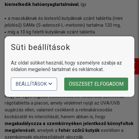
kiemelkedik hatóanyagtartalmával
, így
a macskáknak és kistestű kutyáknak szánt tabletta (mini
jelölésű) SAMe (S-adenozil-L-metionin) tartalma 120 mg,
míg a 10 kg feletti kutyáknak szánt tabletta
hatóanyagtartalma 480 mg.
Süti beállítások
Előbbiek okán a Crida Pharm FOR liver májvédő rágótabletta
hatóanyag/ár értéke jelenleg a legkedvezőbb
a piacon.
Az oldal sütiket használ, hogy személyre szabja az
oldalon megjelenő tartalmat és reklámokat..
Szemvédő, ami a fehér kutyák könnyfoltjait is
eltünteti
BEÁLLÍTÁSOK
ÖSSZESET ELFOGADOM
A
Crida Pharm OPTYsan
különlegessége nem csak abban áll,
hogy az egyik legjobb összetételű és hatásfokú szemvédő
rágótabletta a piacon, amely védelmet nyújt az UVA/UVB
sugárzás ellen, valamint csökkenti a retinakárosodás
kockázatát és intenzitását, hanem abban is, hogy
megakadályozza a szemkörnyéken jelentkező könnyfoltok
megjelenését
, amelyek a
fehér szőrű kutyák
esetében a
szemkörnyék elszíneződését okozzák.