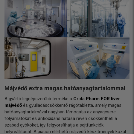
Májvédő extra magas hatóanyagtartalommal
A gyártó legnépszerűbb terméke a
Crida Pharm FOR liver
májvédő
és gyulladáscsökkentő rágótabletta, amely magas
hatóanyagtartalmával nagyban támogatja az anyagcsere
folyamatokat és antioxidáns hatása révén csökkentheti a
szabad gyököket, így felgyorsíthatja a sejtfunkciók
helyreállítását. A piacon elérhető májvédő készítmények közül