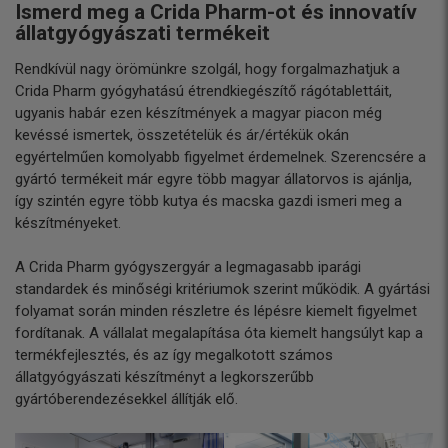
Ismerd meg a Crida Pharm-ot és innovatív
állatgyógyászati termékeit
Rendkívül nagy örömünkre szolgál, hogy forgalmazhatjuk a
Crida Pharm gyógyhatású étrendkiegészítő rágótablettáit,
ugyanis habár ezen készítmények a magyar piacon még
kevéssé ismertek, összetételük és ár/értékük okán
egyértelműen komolyabb figyelmet érdemelnek. Szerencsére a
gyártó termékeit már egyre több magyar állatorvos is ajánlja,
így szintén egyre több kutya és macska gazdi ismeri meg a
készítményeket.
A Crida Pharm gyógyszergyár a legmagasabb iparági
standardek és minőségi kritériumok szerint működik. A gyártási
folyamat során minden részletre és lépésre kiemelt figyelmet
fordítanak. A vállalat megalapítása óta kiemelt hangsúlyt kap a
termékfejlesztés, és az így megalkotott számos
állatgyógyászati készítményt a legkorszerűbb
gyártóberendezésekkel állítják elő.