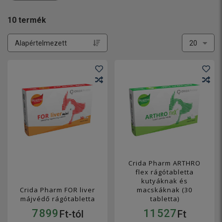
10
termék
Crida Pharm ARTHRO
flex rágótabletta
kutyáknak és
Crida Pharm FOR liver
macskáknak (30
májvédő rágótabletta
tabletta)
7 899
11 527
Ft-tól
Ft