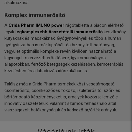
alkalmazása.
Komplex immunerősítő
A
Crida Pharm IMUNO power
rágótabletta a piacon elérhető
egyik
legkomplexebb összetételű immunerősítő
készítmény
kutyáknak és macskáknak. Gyógynövények és több a humán
gyógyászatban is már kipróbált és bizonyított hatóanyag,
vegyület optimális komplexe révén kiválóan használható a
legyengült szervezett erősítésére, így immunhiányos
állapotokban, fertőző betegségek kezelésében, kemoterápiás
kezelésben és a lábadozás időszakában is.
Találsz még a Crida Pharm termékek közt vesetámogató,
csonterősítő, csonképződés fokozó, ízületerősítő, szőr- és
bőrtámogató készítményeket is, amelyek közös jellemzője
innovatív összetételük, valamint számos felhasználó által
visszaigazolt hatékonyságuk és kedvező ár/érték arányuk.
Vásárlóink írták