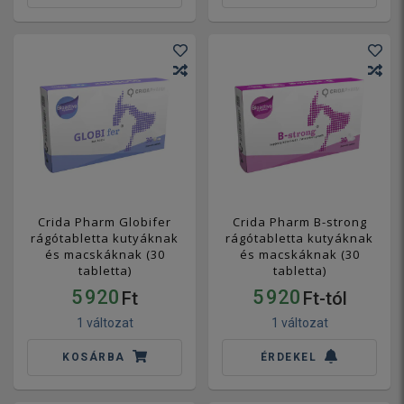
Crida Pharm Globifer
Crida Pharm B-strong
rágótabletta kutyáknak
rágótabletta kutyáknak
és macskáknak (30
és macskáknak (30
tabletta)
tabletta)
5 920
5 920
Ft
Ft-tól
1 változat
1 változat
KOSÁRBA
ÉRDEKEL