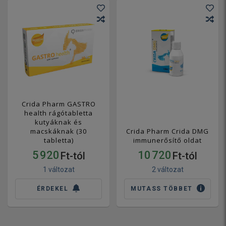
Crida Pharm GASTRO
health rágótabletta
kutyáknak és
macskáknak (30
Crida Pharm Crida DMG
tabletta)
immunerősítő oldat
5 920
10 720
Ft-tól
Ft-tól
1 változat
2 változat
ÉRDEKEL
MUTASS TÖBBET