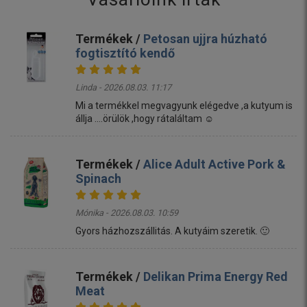
Termékek /
Petosan ujjra húzható
fogtisztító kendő
Linda - 2026.08.03. 11:17
Mi a termékkel megvagyunk elégedve ,a kutyum is
állja ....örülök ,hogy rátaláltam ☺️
Termékek /
Alice Adult Active Pork &
Spinach
Mónika - 2026.08.03. 10:59
Gyors házhozszállitás. A kutyáim szeretik. 🙂
Termékek /
Delikan Prima Energy Red
Meat