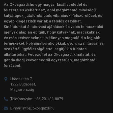
Az Okosgazdi.hu egy magyar kisállat eledel és
felszerelés webáruház, ahol megbízható minőségű
kutyatápok, jutalomfalatok, vitaminok, felszerelések és
egyéb kiegészítők várják a felelős gazdikat.
Kínálatunkat állatorvosi ajánlások és valós felhasználói
igények alapján építjük, hogy kutyáknak, macskáknak
és más kedvenceknek is könnyen megtaláld a legjobb
termékeket. Folyamatos akciókkal, gyors szállítással és
szakértői ügyfélszolgálattal segítjük a tudatos
állattartókat. Fedezd fel az Okosgazdi kínálatát, és
gondoskodj kedvencedről egyszerűen, megbízható
forrásból.
Háros utca 7.,
1222 Budapest,
Magyarország
Telefonszám:
+36-20-402-8079
E-mail:
info@okosgazdi.hu