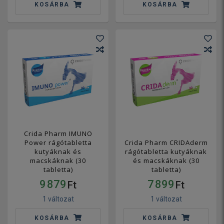
KOSÁRBA
KOSÁRBA
Crida Pharm IMUNO
Power rágótabletta
Crida Pharm CRIDAderm
kutyáknak és
rágótabletta kutyáknak
macskáknak (30
és macskáknak (30
tabletta)
tabletta)
9 879
7 899
Ft
Ft
1 változat
1 változat
KOSÁRBA
KOSÁRBA