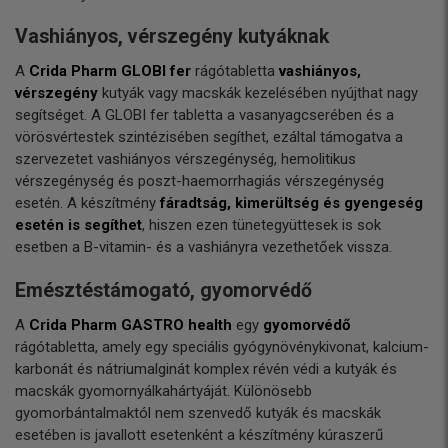
Vashiányos, vérszegény kutyáknak
A
Crida Pharm GLOBI fer
rágótabletta
vashiányos,
vérszegény
kutyák vagy macskák kezelésében nyújthat nagy
segítséget. A GLOBI fer tabletta a vasanyagcserében és a
vörösvértestek szintézisében segíthet, ezáltal támogatva a
szervezetet vashiányos vérszegénység, hemolitikus
vérszegénység és poszt-haemorrhagiás vérszegénység
esetén. A készítmény
fáradtság, kimerültség és gyengeség
esetén is segíthet
, hiszen ezen tünetegyüttesek is sok
esetben a B-vitamin- és a vashiányra vezethetőek vissza.
Emésztéstámogató, gyomorvédő
A
Crida Pharm GASTRO health
egy
gyomorvédő
rágótabletta, amely egy speciális gyógynövénykivonat, kalcium-
karbonát és nátriumalginát komplex révén védi a kutyák és
macskák gyomornyálkahártyáját. Különösebb
gyomorbántalmaktól nem szenvedő kutyák és macskák
esetében is javallott esetenként a készítmény kúraszerű