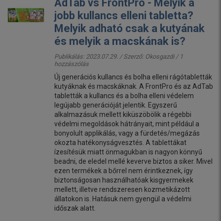
AdTab vs FrontPro - Melyik a
jobb kullancs elleni tabletta?
Melyik adható csak a kutyának
és melyik a macskának is?
Publikálás: 2023.07.29. / Szerző:
Okosgazdi
/ 1
hozzászólás
Új generációs kullancs és bolha elleni rágótabletták
kutyáknak és macskáknak. A FrontPro és az AdTab
tabletták a kullancs és a bolha elleni védelem
legújabb generációját jelentik. Egyszerű
alkalmazásuk mellett kiküszöbölik a régebbi
védelmi megoldások hátrányait, mint például a
bonyolult applikálás, vagy a fürdetés/megázás
okozta hatékonyságvesztés. A tablettákat
ízesítésük miatt önmagukban is nagyon könnyű
beadni, de eledel mellé keverve biztos a siker. Mivel
ezen termékek a bőrrel nem érintkeznek, így
biztonságosan használhatóak kisgyermekek
mellett, illetve rendszeresen kozmetikázott
állatokon is. Hatásuk nem gyengül a védelmi
időszak alatt.