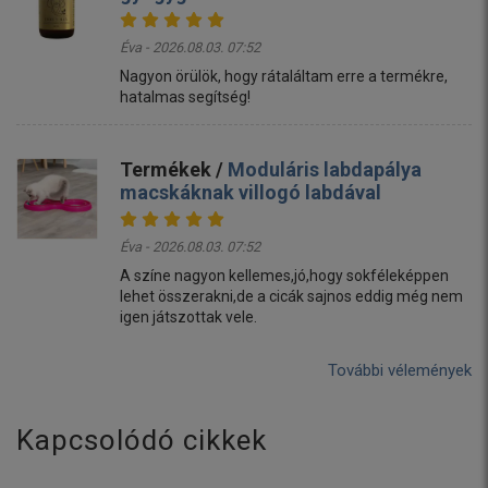
Éva - 2026.08.03. 07:52
Nagyon örülök, hogy rátaláltam erre a termékre,
hatalmas segítség!
Termékek /
Moduláris labdapálya
macskáknak villogó labdával
Éva - 2026.08.03. 07:52
A színe nagyon kellemes,jó,hogy sokféleképpen
lehet összerakni,de a cicák sajnos eddig még nem
igen játszottak vele.
További vélemények
Kapcsolódó cikkek