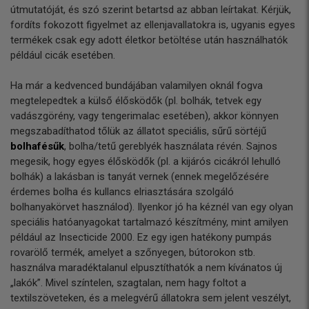
útmutatóját, és szó szerint betartsd az abban leírtakat. Kérjük,
fordíts fokozott figyelmet az ellenjavallatokra is, ugyanis egyes
termékek csak egy adott életkor betöltése után használhatók
például cicák esetében.
Ha már a kedvenced bundájában valamilyen oknál fogva
megtelepedtek a külső élősködők (pl. bolhák, tetvek egy
vadászgörény, vagy tengerimalac esetében), akkor könnyen
megszabadíthatod tőlük az állatot speciális, sűrű sörtéjű
bolhafésűk
, bolha/tetű gereblyék használata révén. Sajnos
megesik, hogy egyes élősködők (pl. a kijárós cicákról lehulló
bolhák) a lakásban is tanyát vernek (ennek megelőzésére
érdemes bolha és kullancs elriasztására szolgáló
bolhanyakörvet használod). Ilyenkor jó ha kéznél van egy olyan
speciális hatóanyagokat tartalmazó készítmény, mint amilyen
például az
Insecticide 2000
. Ez egy igen hatékony pumpás
rovarölő termék, amelyet a szőnyegen, bútorokon stb.
használva maradéktalanul elpusztíthatók a nem kívánatos új
„lakók”. Mivel színtelen, szagtalan, nem hagy foltot a
textilszöveteken, és a melegvérű állatokra sem jelent veszélyt,