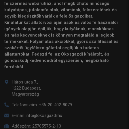
felszerelés webáruház, ahol megbízható minőségű
kutyatápok, jutalomfalatok, vitaminok, felszerelések és
egyéb kiegészítők várják a felelős gazdikat.
Kínálatunkat állatorvosi ajánlások és valós felhasználói
igények alapján építjük, hogy kutyáknak, macskáknak
és más kedvenceknek is könnyen megtaláld a legjobb
termékeket. Folyamatos akciókkal, gyors szállítással és
szakértői ügyfélszolgálattal segítjük a tudatos
állattartókat. Fedezd fel az Okosgazdi kínálatát, és
gondoskodj kedvencedről egyszerűen, megbízható
forrásból.
Háros utca 7.,
1222 Budapest,
Magyarország
Telefonszám:
+36-20-402-8079
E-mail:
info@okosgazdi.hu
Adószám:
25705575-2-13