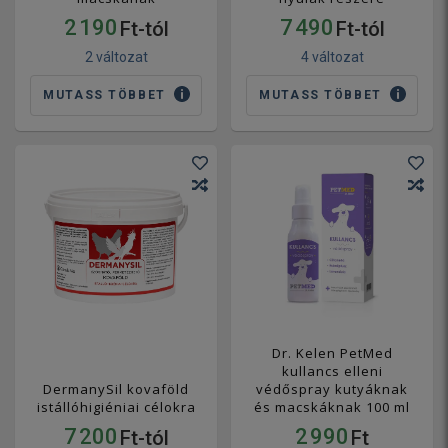
2 190
7 490
Ft-tól
Ft-tól
2 változat
4 változat
MUTASS TÖBBET
MUTASS TÖBBET
Dr. Kelen PetMed
kullancs elleni
DermanySil kovaföld
védőspray kutyáknak
istállóhigiéniai célokra
és macskáknak 100 ml
7 200
2 990
Ft-tól
Ft