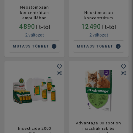
Neostomosan
koncentrátum
Neostomosan
ampullában
koncentrátum
4 890
12 490
Ft-tól
Ft-tól
2 változat
2 változat
MUTASS TÖBBET
MUTASS TÖBBET
Advantage 80 spot on
Insecticide 2000
macskáknak és