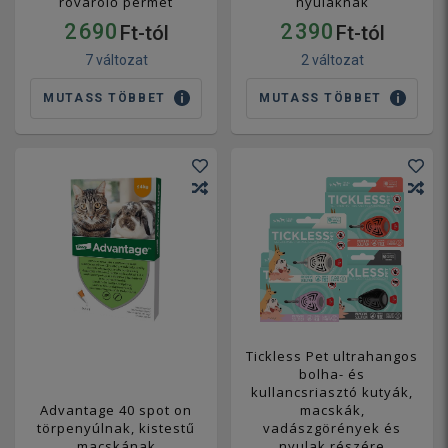
rovarölő permet
nyulaknak
2 690
2 390
Ft-tól
Ft-tól
7 változat
2 változat
MUTASS TÖBBET
MUTASS TÖBBET
Tickless Pet ultrahangos
bolha- és
kullancsriasztó kutyák,
Advantage 40 spot on
macskák,
törpenyúlnak, kistestű
vadászgörények és
macskának
nyulak részére