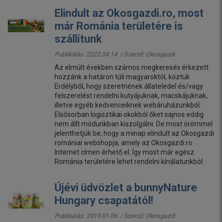
Elindult az Okosgazdi.ro, most
már Románia területére is
szállítunk
Publikálás: 2022.04.14. / Szerző:
Okosgazdi
Az elmúlt években számos megkeresés érkezett
hozzánk a határon túli magyaroktól, köztük
Erdélyből, hogy szeretnének állateledel és/vagy
felszerelést rendelni kutyájuknak, macskájuknak,
illetve egyéb kedvenceiknek webáruházunkból.
Elsősorban logisztikai okokból őket sajnos eddig
nem állt módunkban kiszolgálni. De most örömmel
jelenthetjük be, hogy a minap elindult az Okosgazdi
romániai webshopja, amely az Okosgazdi.ro
Internet címen érhető el. Így most már egész
Románia területére lehet rendelni kínálatunkból.
Újévi üdvözlet a bunnyNature
Hungary csapatától!
Publikálás: 2019.01.06. / Szerző:
Okosgazdi