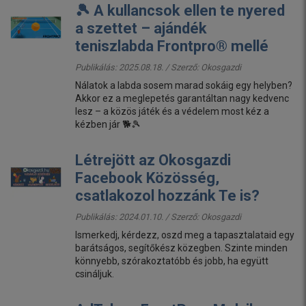
🎾 A kullancsok ellen te nyered
a szettet – ajándék
teniszlabda Frontpro® mellé
Publikálás: 2025.08.18. / Szerző:
Okosgazdi
Nálatok a labda sosem marad sokáig egy helyben?
Akkor ez a meglepetés garantáltan nagy kedvenc
lesz – a közös játék és a védelem most kéz a
kézben jár 🐕🎾
Létrejött az Okosgazdi
Facebook Közösség,
csatlakozol hozzánk Te is?
Publikálás: 2024.01.10. / Szerző:
Okosgazdi
Ismerkedj, kérdezz, oszd meg a tapasztalataid egy
barátságos, segítőkész közegben. Szinte minden
könnyebb, szórakoztatóbb és jobb, ha együtt
csináljuk.