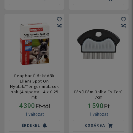
Beaphar Élősködők
Elleni Spot On
Nyulak/Tengerimalacok
nak (4 pipetta l 4 x 0.25
Fésű Fém Bolha És Tetű
ml)
7cm
4 390
1 590
Ft-tól
Ft
1 változat
1 változat
ÉRDEKEL
KOSÁRBA