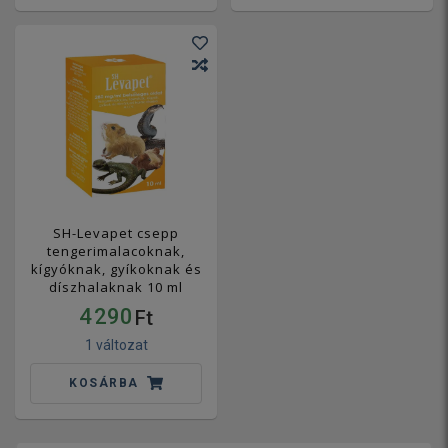
SH-Levapet csepp
tengerimalacoknak,
kígyóknak, gyíkoknak és
díszhalaknak 10 ml
4 290
Ft
1 változat
KOSÁRBA