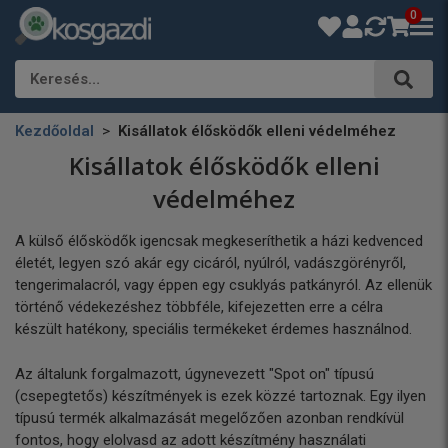
0
Keresés…
Kezdőoldal
Kisállatok élősködők elleni védelméhez
Kisállatok élősködők elleni
védelméhez
A külső élősködők igencsak megkeseríthetik a házi kedvenced
életét, legyen szó akár egy cicáról, nyúlról, vadászgörényről,
tengerimalacról, vagy éppen egy csuklyás patkányról. Az ellenük
történő védekezéshez többféle, kifejezetten erre a célra
készült hatékony, speciális termékeket érdemes használnod.
Az általunk forgalmazott, úgynevezett "Spot on" típusú
(csepegtetős) készítmények is ezek közzé tartoznak. Egy ilyen
típusú termék alkalmazását megelőzően azonban rendkívül
fontos, hogy elolvasd az adott készítmény használati