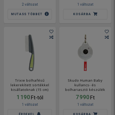
2 változat
1 változat
MUTASS TÖBBET
KOSÁRBA
Trixie bolhafésű
Skudo Human Baby
lekerekített sörtékkel
kullancs- és
kisállatoknak (15 cm)
bolhariasztó készülék
1 190
7 990
Ft-tól
Ft
1 változat
1 változat
ÉRDEKEL
KOSÁRBA