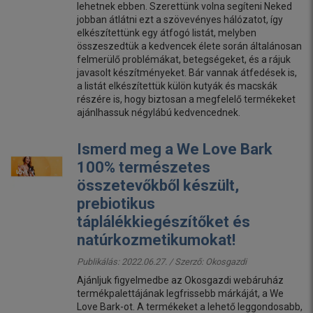
lehetnek ebben. Szerettünk volna segíteni Neked
jobban átlátni ezt a szövevényes hálózatot, így
elkészítettünk egy átfogó listát, melyben
összeszedtük a kedvencek élete során általánosan
felmerülő problémákat, betegségeket, és a rájuk
javasolt készítményeket. Bár vannak átfedések is,
a listát elkészítettük külön kutyák és macskák
részére is, hogy biztosan a megfelelő termékeket
ajánlhassuk négylábú kedvencednek.
Ismerd meg a We Love Bark
100% természetes
összetevőkből készült,
prebiotikus
táplálékkiegészítőket és
natúrkozmetikumokat!
Publikálás: 2022.06.27. / Szerző:
Okosgazdi
Ajánljuk figyelmedbe az Okosgazdi webáruház
termékpalettájának legfrissebb márkáját, a We
Love Bark-ot. A termékeket a lehető leggondosabb,