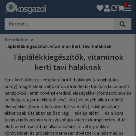
0
Keresés…
Kezdőoldal
Táplálékkiegészítők, vitaminok kerti tavi halaknak
Táplálékkiegészítők, vitaminok
kerti tavi halaknak
Ha a kerti tóban jellemzően tartott halaknak (aranyhal, koi
ponty) megfelelően változatos étrendet biztosítunk különböző
haltápokból, amit növényi eredetű eleségekkel (forrázott leveles
zöldségek, gyermekláncfű levél, stb.) és egyéb állati eredetű
eleségekkel (csonti, komposztgiliszta stb.) is kiegészítünk,
akkor csak általában az ősz végi – telelés előtti –, és a kora
tavaszi időszakban van szükségük vitamin komplexekre. A tél
előtt azért ajánlott az alkalmazásuk, mivel így sokkal
könnyebben és problémamentesen átvészelik a hibernációs