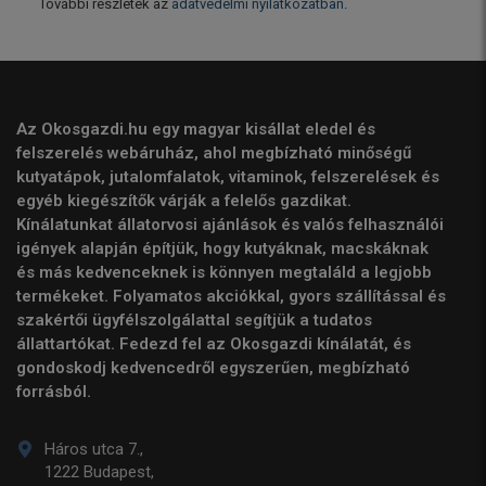
További részletek az
adatvédelmi nyilatkozatban
.
Az Okosgazdi.hu egy magyar kisállat eledel és
felszerelés webáruház, ahol megbízható minőségű
kutyatápok, jutalomfalatok, vitaminok, felszerelések és
egyéb kiegészítők várják a felelős gazdikat.
Kínálatunkat állatorvosi ajánlások és valós felhasználói
igények alapján építjük, hogy kutyáknak, macskáknak
és más kedvenceknek is könnyen megtaláld a legjobb
termékeket. Folyamatos akciókkal, gyors szállítással és
szakértői ügyfélszolgálattal segítjük a tudatos
állattartókat. Fedezd fel az Okosgazdi kínálatát, és
gondoskodj kedvencedről egyszerűen, megbízható
forrásból.
Háros utca 7.,
1222 Budapest,