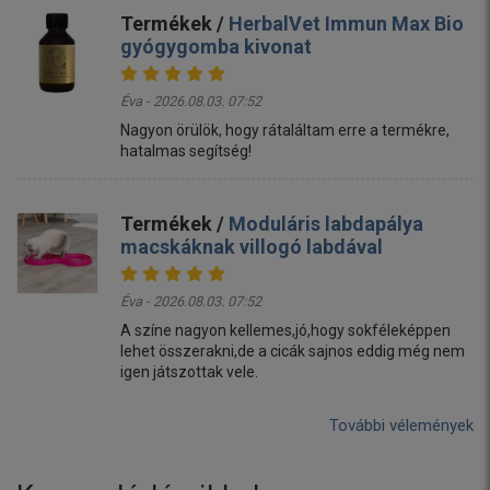
Termékek /
HerbalVet Immun Max Bio
gyógygomba kivonat
Éva - 2026.08.03. 07:52
Nagyon örülök, hogy rátaláltam erre a termékre,
hatalmas segítség!
Termékek /
Moduláris labdapálya
macskáknak villogó labdával
Éva - 2026.08.03. 07:52
A színe nagyon kellemes,jó,hogy sokféleképpen
lehet összerakni,de a cicák sajnos eddig még nem
igen játszottak vele.
További vélemények