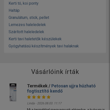
Kerti tó, koi ponty
Haltáp
Granulátum, stick, pellet
Lemezes haleledelek
Szárított haleledelek
Kerti tavi haletetők készülekek
Gyógyhatású készítmények tavi halaknak
Vásárlóink írták
Termékek /
Petosan ujjra húzható
fogtisztító kendő
Linda - 2026.08.03. 11:17
Mi a termékkel megvagyunk elégedve ,a kutyum is