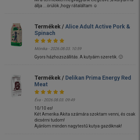
állja ....örülök ,hogy rátaláltam ☺️
Termékek /
Alice Adult Active Pork &
Spinach
Mónika - 2026.08.03. 10:59
Gyors házhozszállitás. A kutyáim szeretik. 🙂
Termékek /
Delikan Prima Energy Red
Meat
Éva - 2026.08.03. 09:49
10/10 es!
Két Amerika Akita számára szoktam venni, és csak
dicsérni tudom!
Ajánlom minden nagytestű kutya gazdiknak!