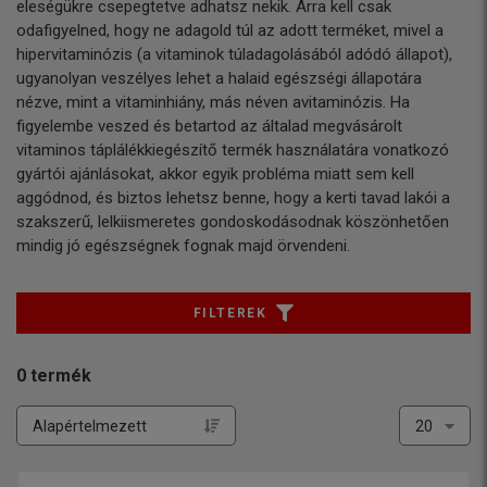
eleségükre csepegtetve adhatsz nekik. Arra kell csak
odafigyelned, hogy ne adagold túl az adott terméket, mivel a
hipervitaminózis (a vitaminok túladagolásából adódó állapot),
ugyanolyan veszélyes lehet a halaid egészségi állapotára
nézve, mint a vitaminhiány, más néven avitaminózis. Ha
figyelembe veszed és betartod az általad megvásárolt
vitaminos táplálékkiegészítő termék használatára vonatkozó
gyártói ajánlásokat, akkor egyik probléma miatt sem kell
aggódnod, és biztos lehetsz benne, hogy a kerti tavad lakói a
szakszerű, lelkiismeretes gondoskodásodnak köszönhetően
mindig jó egészségnek fognak majd örvendeni.
FILTEREK
0
termék