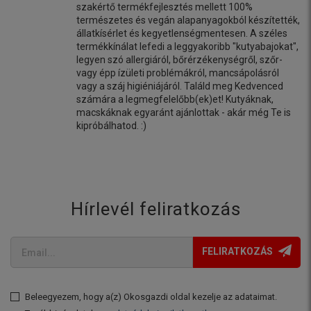
szakértő termékfejlesztés mellett 100%
természetes és vegán alapanyagokból készítették,
állatkísérlet és kegyetlenségmentesen. A széles
termékkínálat lefedi a leggyakoribb "kutyabajokat",
legyen szó allergiáról, bőrérzékenységről, szőr-
vagy épp ízületi problémákról, mancsápolásról
vagy a száj higiéniájáról. Találd meg Kedvenced
számára a legmegfelelőbb(ek)et! Kutyáknak,
macskáknak egyaránt ajánlottak - akár még Te is
kipróbálhatod. :)
Hírlevél feliratkozás
FELIRATKOZÁS
Beleegyezem, hogy a(z) Okosgazdi oldal kezelje az adataimat.