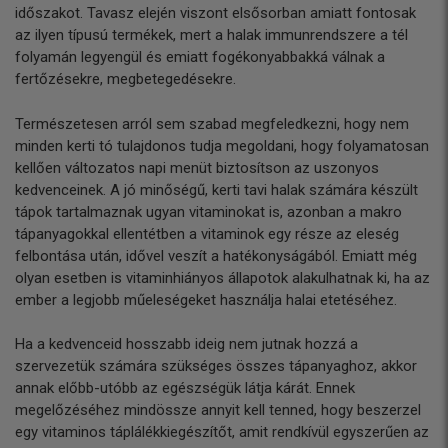
időszakot. Tavasz elején viszont elsősorban amiatt fontosak
az ilyen típusú termékek, mert a halak immunrendszere a tél
folyamán legyengül és emiatt fogékonyabbakká válnak a
fertőzésekre, megbetegedésekre.
Természetesen arról sem szabad megfeledkezni, hogy nem
minden kerti tó tulajdonos tudja megoldani, hogy folyamatosan
kellően változatos napi menüt biztosítson az uszonyos
kedvenceinek. A jó minőségű, kerti tavi halak számára készült
tápok tartalmaznak ugyan vitaminokat is, azonban a makro
tápanyagokkal ellentétben a vitaminok egy része az eleség
felbontása után, idővel veszít a hatékonyságából. Emiatt még
olyan esetben is vitaminhiányos állapotok alakulhatnak ki, ha az
ember a legjobb műeleségeket használja halai etetéséhez.
Ha a kedvenceid hosszabb ideig nem jutnak hozzá a
szervezetük számára szükséges összes tápanyaghoz, akkor
annak előbb-utóbb az egészségük látja kárát. Ennek
megelőzéséhez mindössze annyit kell tenned, hogy beszerzel
egy vitaminos táplálékkiegészítőt, amit rendkívül egyszerűen az