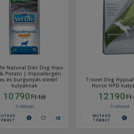
ife Natural Diet Dog Hipo
 & Potato | Hipoallergén
as és burgonyás eledel
Trovet Dog Hypoal
kutyáknak
Horse HPD kuty
10 790
12 190
Ft-tól
Ft-
3 változat
3 változat
MUTASS
MUTASS
TÖBBET
TÖBBET