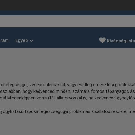
Egyéb
gram
Kívánságlist
betegséggel, veseproblémákkal, vagy esetleg emésztési gondokkal - 
hetsz abban, hogy kedvenced minden, számára fontos tápanyagot, ás
os! Mindenképpen konzultálj állatorvossal is, ha kedvenced gyógytá
gyógyhatású tápokat egészségügyi problémás kisállatod részére, me