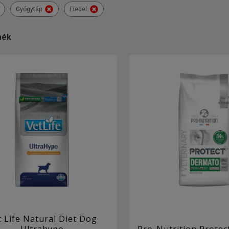
Gyógytáp
Eledel
mék
t Life Natural Diet Dog
Ultrahypo
Pro-Nutrition Prote