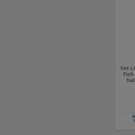
Vet L
Fish
hal