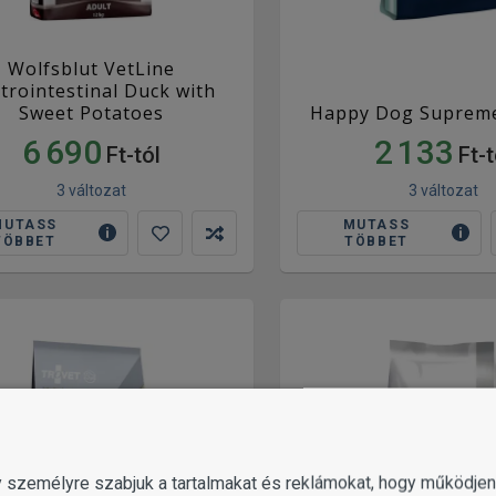
Wolfsblut VetLine
trointestinal Duck with
Sweet Potatoes
Happy Dog Suprem
6 690
2 133
Ft-tól
Ft-t
3 változat
3 változat
MUTASS
MUTASS
TÖBBET
TÖBBET
gy személyre szabjuk a tartalmakat és reklámokat, hogy működj