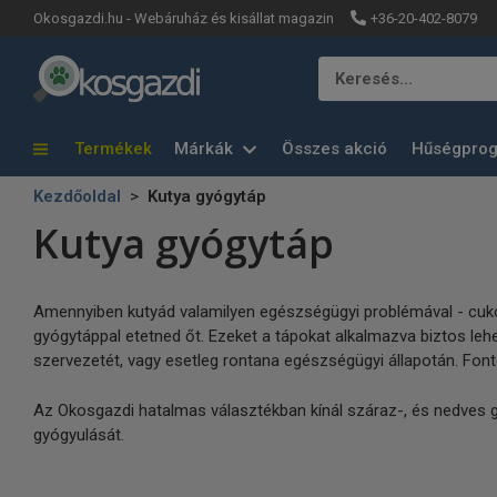
+36-20-402-8079
Okosgazdi.hu - Webáruház és kisállat magazin
Keresés…
Termékek
Márkák
Összes akció
Hűségpro
Kezdőoldal
Kutya gyógytáp
Kutya gyógytáp
Amennyiben kutyád valamilyen egészségügyi problémával - cukor
gyógytáppal etetned őt. Ezeket a tápokat alkalmazva biztos le
szervezetét, vagy esetleg rontana egészségügyi állapotán. Font
Az Okosgazdi hatalmas választékban kínál száraz-, és nedves 
gyógyulását.