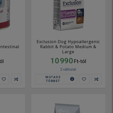
Exclusion Dog Hypoallergenic
ntestinal
Rabbit & Potato Medium &
Large
10 990
ól
Ft-tól
2 változat
MUTASS
TÖBBET