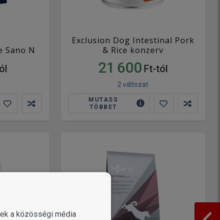
Exclusion Dog Intestinal Pork
e Sano N
& Rice konzerv
21 600
ól
Ft-tól
2 változat
MUTASS
TÖBBET
enek a közösségi média