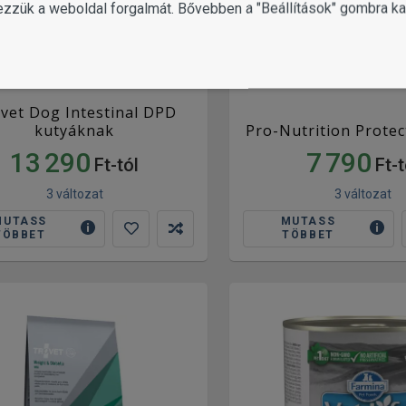
ezzük a weboldal forgalmát. Bővebben a "Beállítások" gombra kat
vet Dog Intestinal DPD
kutyáknak
Pro-Nutrition Protec
13 290
7 790
Ft-tól
Ft-t
3 változat
3 változat
MUTASS
MUTASS
TÖBBET
TÖBBET