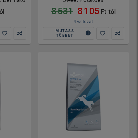
8 531
8 105
ól
Ft-tól
4 változat
MUTASS
TÖBBET