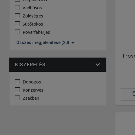
Vadhúsos
Zöldséges
Sütőtökös
Rovarfehérjés
Összes megjelenítése (20)
Trov
KISZERELÉS
Dobozos
Konzerves
Zsákban