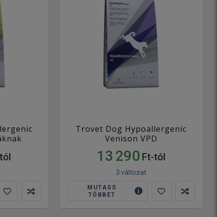
lergenic
Trovet Dog Hypoallergenic
áknak
Venison VPD
13 290
tól
Ft-tól
3 változat
MUTASS
TÖBBET