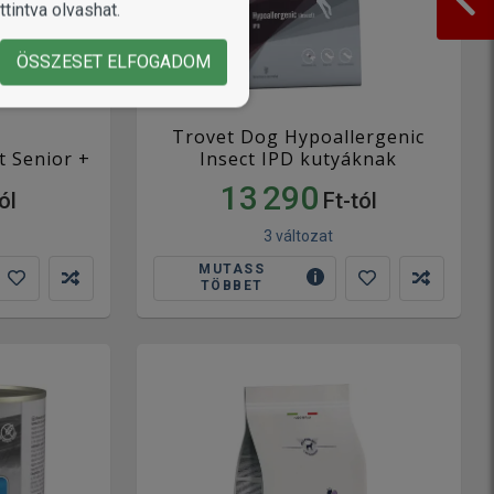
tintva olvashat.
ÖSSZESET ELFOGADOM
Trovet Dog Hypoallergenic
t Senior +
Insect IPD kutyáknak
13 290
ól
Ft-tól
3 változat
MUTASS
TÖBBET