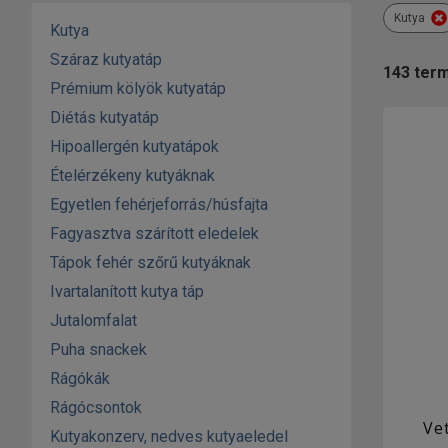
Kutya
Kutya
Száraz kutyatáp
143
ter
Prémium kölyök kutyatáp
Diétás kutyatáp
Hipoallergén kutyatápok
Ételérzékeny kutyáknak
Egyetlen fehérjeforrás/húsfajta
Fagyasztva szárított eledelek
Tápok fehér szőrű kutyáknak
Ivartalanított kutya táp
Jutalomfalat
Puha snackek
Rágókák
Rágócsontok
Ve
Kutyakonzerv, nedves kutyaeledel