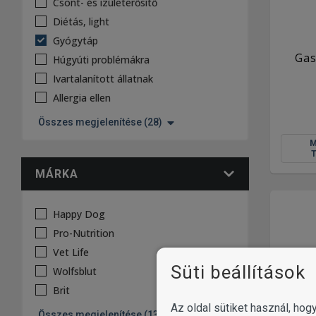
Csont- és izületerősítő
Diétás, light
Gyógytáp
Gas
Húgyúti problémákra
Ivartalanított állatnak
Allergia ellen
Összes megjelenítése (28)
MÁRKA
Happy Dog
Pro-Nutrition
Vet Life
Süti beállítások
Wolfsblut
Brit
Az oldal sütiket használ, ho
Összes megjelenítése (13)