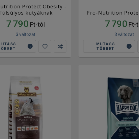
utrition Protect Obesity -
Túlsúlyos kutyáknak
Pro-Nutrition Prote
7 790
7 790
Ft-tól
Ft-t
3 változat
3 változat
MUTASS
MUTASS
TÖBBET
TÖBBET