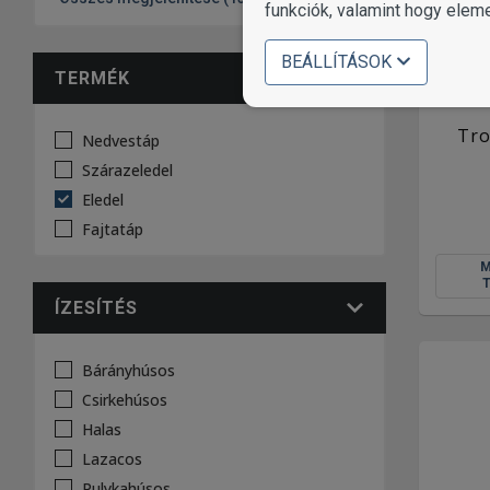
funkciók, valamint hogy elem
BEÁLLÍTÁSOK
TERMÉK
Tro
Nedvestáp
Szárazeledel
Eledel
Fajtatáp
ÍZESÍTÉS
Bárányhúsos
Csirkehúsos
Halas
Lazacos
Pulykahúsos