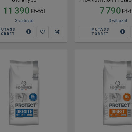
11 390
7 790
Ft-tól
Ft-t
3 változat
3 változat
MUTASS
MUTASS
TÖBBET
TÖBBET