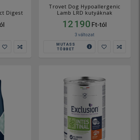
Trovet Dog Hypoallergenic
ct Digest
Lamb LRD kutyáknak
12 190
ól
Ft-tól
3 változat
MUTASS
TÖBBET