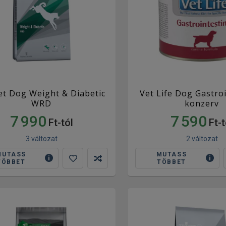
et Dog Weight & Diabetic
Vet Life Dog Gastroi
WRD
konzerv
7 990
7 590
Ft-tól
Ft-t
3 változat
2 változat
MUTASS
MUTASS
TÖBBET
TÖBBET