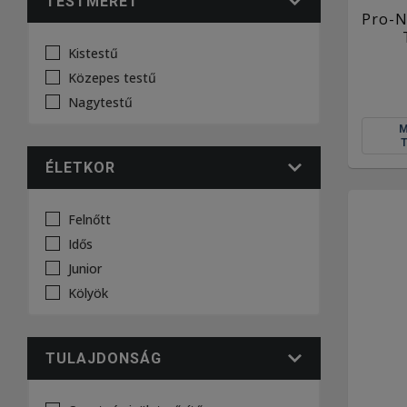
TESTMÉRET
Pro-N
Kistestű
Közepes testű
Nagytestű
ÉLETKOR
Felnőtt
Idős
Junior
Kölyök
TULAJDONSÁG