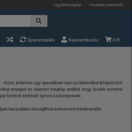
Ügyfélszolgálat
Vásárlási tudnivalók
a
Újrarendelés
Bejelentkezés
0 Ft
küzd, érdemes egy speciálisan ilyen problémákra kifejlesztett
ványi anyagot és vitamint megkap anélkül, hogy tovább terhelné
ppal történő etetését tartod szükségesnek.
lyek használata elősegítheti kedvenced mihamarabbi