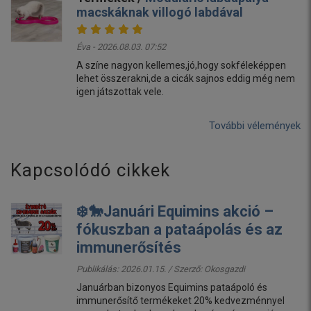
macskáknak villogó labdával
Éva - 2026.08.03. 07:52
A színe nagyon kellemes,jó,hogy sokféleképpen
lehet összerakni,de a cicák sajnos eddig még nem
igen játszottak vele.
További vélemények
Kapcsolódó cikkek
❄️🐎Januári Equimins akció –
fókuszban a pataápolás és az
immunerősítés
Publikálás: 2026.01.15. / Szerző:
Okosgazdi
Januárban bizonyos Equimins pataápoló és
immunerősítő termékeket 20% kedvezménnyel