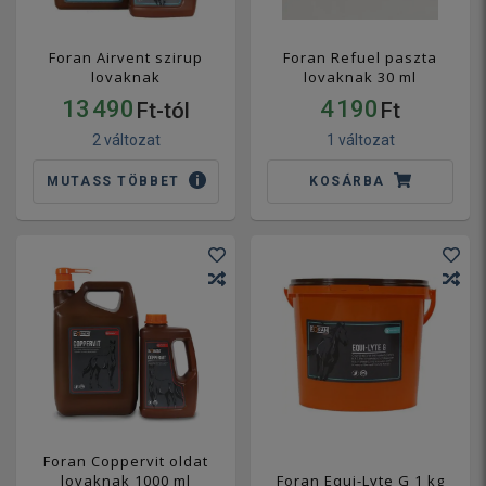
Foran Airvent szirup
Foran Refuel paszta
lovaknak
lovaknak 30 ml
13 490
4 190
Ft-tól
Ft
2 változat
1 változat
MUTASS TÖBBET
KOSÁRBA
Foran Coppervit oldat
lovaknak 1000 ml
Foran Equi-Lyte G 1 kg