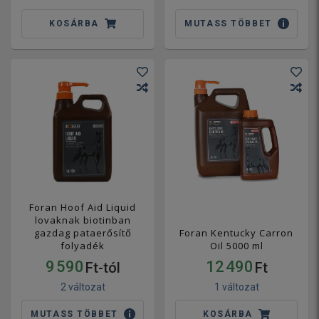
KOSÁRBA
MUTASS TÖBBET
Foran Hoof Aid Liquid
lovaknak biotinban
gazdag pataerősítő
Foran Kentucky Carron
folyadék
Oil 5000 ml
9 590
12 490
Ft-tól
Ft
2 változat
1 változat
MUTASS TÖBBET
KOSÁRBA