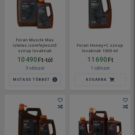
Foran Muscle Max
ízletes izomfejlesztő
Foran Honey+C szirup
szirup lovaknak
lovaknak 1000 ml
10 490
11 690
Ft-tól
Ft
3 változat
1 változat
MUTASS TÖBBET
KOSÁRBA