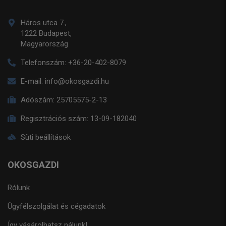
Háros utca 7.,
1222 Budapest,
Magyarország
Telefonszám:
+36-20-402-8079
E-mail:
info@okosgazdi.hu
Adószám:
25705575-2-13
Regisztrációs szám:
13-09-182040
Süti beállítások
OKOSGAZDI
Rólunk
Ügyfélszolgálat és cégadatok
Így vásárolhatsz nálunk!