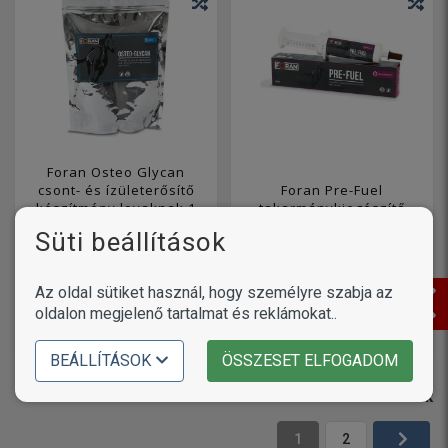
Foran Osteo Glycan
csont- és ízületerősítő
Foran Pre-Fuel
készítmény lovaknak 1
takarmánykiegészítő
kg
lovaknak 60 ml
Süti beállítások
17 990
6 290
Ft
Ft
1 változat
1 változat
Az oldal sütiket használ, hogy személyre szabja az
oldalon megjelenő tartalmat és reklámokat..
KOSÁRBA
KOSÁRBA
BEÁLLÍTÁSOK
ÖSSZESET ELFOGADOM
21
termék
1
2