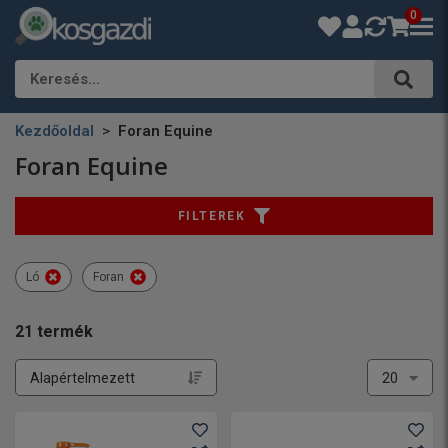
0
Keresés…
Kezdőoldal
Foran Equine
Foran Equine
FILTEREK
Ló
Foran
21
termék