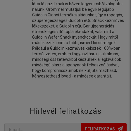
lótartó gazdiknak is bőven legyen miből válogatni
nálunk. Örömmel mutatjuk be egyik legújabb
Guidolin Gianni termékcsaládunkat, így a ropogós,
szuperegészséges Guidolin eQuiSnack kézműves
lókekszeket, a Guidolin eQuiBar újgenerációs
étrendkiegészítő táplálékrudakat, valamint a
Guidolin Wafer Snack ínyenckockát. Hogy mitől
mások ezek, mint a többi, ismert lócsemege?
Például a Guidolin kézműves kekszek 100%-ban
természetes, emberi fogyasztásra is alkalmas,
minőségi összetevőkből készülnek a legkiválóbb
minőségű olasz alapanyagok felhasználásával,
hogy kompromisszumok nélkül jutalmazhasd,
kényeztethesd lovad - a minőség garantált.
Hírlevél feliratkozás
FELIRATKOZÁS