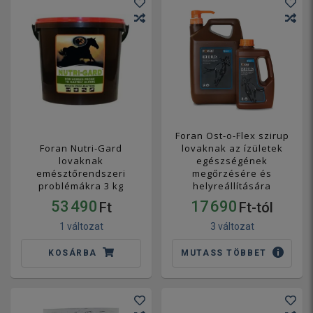
Foran Ost-o-Flex szirup
Foran Nutri-Gard
lovaknak az ízületek
lovaknak
egészségének
emésztőrendszeri
megőrzésére és
problémákra 3 kg
helyreállítására
53 490
17 690
Ft
Ft-tól
1 változat
3 változat
KOSÁRBA
MUTASS TÖBBET