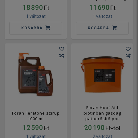
18 890
11 690
Ft
Ft
1 változat
1 változat
KOSÁRBA
KOSÁRBA
Foran Hoof Aid
Foran Feratone szirup
biotinban gazdag
1000 ml
pataerősítő por
12 590
20 190
Ft
Ft-tól
1 változat
2 változat