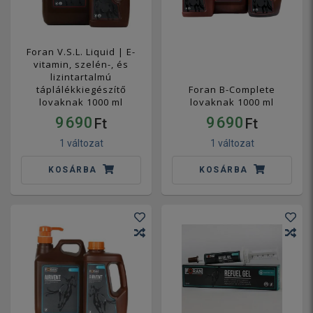
Foran V.S.L. Liquid | E-
vitamin, szelén-, és
lizintartalmú
táplálékkiegészítő
Foran B-Complete
lovaknak 1000 ml
lovaknak 1000 ml
9 690
9 690
Ft
Ft
1 változat
1 változat
KOSÁRBA
KOSÁRBA