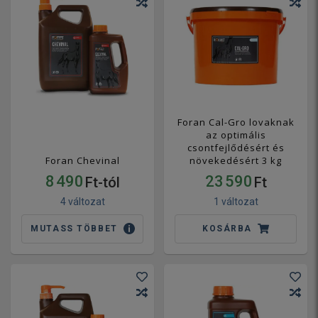
Foran Cal-Gro lovaknak
az optimális
csontfejlődésért és
Foran Chevinal
növekedésért 3 kg
8 490
23 590
Ft-tól
Ft
4 változat
1 változat
MUTASS TÖBBET
KOSÁRBA