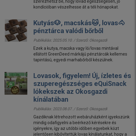
szerezhetsz be, hogy lovad egészségesen, jó
kondícióban vészelhesse át a téli hónapokat.
Kutyás🐶, macskás🐱, lovas🐴
pénztárca valódi bőrből
Publikálás: 2025.05.10. / Szerző:
Okosgazdi
Ezek a kutya, macska vagy ló/lovas mintával
ellátott GreenDeed márkájú pénztárcák kellemes
tapintású, egyedi marhabőrből készülnek.
Lovasok, figyelem! Új, ízletes és
szuperegészséges eQuiSnack
lókekszek az Okosgazdi
kínálatában
Publikálás: 2023.08.07. / Szerző:
Okosgazdi
Gazdiknak létrehozott webáruházként igyekszünk
mindig odafigyelni a beérkező kérésekre és
igényekre, így az utóbbi időben egyebek közt
jelentősen kibővítettük lovas kínálatunkat, hogy a