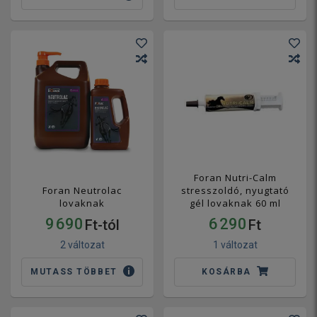
Foran Nutri-Calm
Foran Neutrolac
stresszoldó, nyugtató
lovaknak
gél lovaknak 60 ml
9 690
6 290
Ft-tól
Ft
2 változat
1 változat
MUTASS TÖBBET
KOSÁRBA