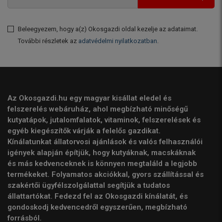
Beleegyezem, hogy a(z) Okosgazdi oldal kezelje az adataimat.
További részletek az
adatvédelmi nyilatkozatban
.
Az Okosgazdi.hu egy magyar kisállat eledel és
felszerelés webáruház, ahol megbízható minőségű
kutyatápok, jutalomfalatok, vitaminok, felszerelések és
egyéb kiegészítők várják a felelős gazdikat.
Kínálatunkat állatorvosi ajánlások és valós felhasználói
igények alapján építjük, hogy kutyáknak, macskáknak
és más kedvenceknek is könnyen megtaláld a legjobb
termékeket. Folyamatos akciókkal, gyors szállítással és
szakértői ügyfélszolgálattal segítjük a tudatos
állattartókat. Fedezd fel az Okosgazdi kínálatát, és
gondoskodj kedvencedről egyszerűen, megbízható
forrásból.