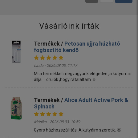
Vásárlóink írták
Termékek /
Petosan ujjra húzható
fogtisztító kendő
Linda - 2026.08.03. 11:17
Mi a termékkel megvagyunk elégedve ,a kutyum is
állja ....örülök ,hogy rátaláltam ☺️
Termékek /
Alice Adult Active Pork &
Spinach
Mónika - 2026.08.03. 10:59
Gyors házhozszállitás. A kutyáim szeretik. 🙂