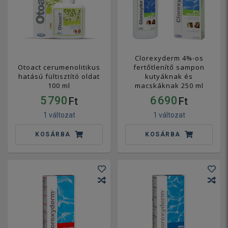
Clorexyderm 4%-os
Otoact cerumenolitikus
fertőtlenítő sampon
hatású fültisztító oldat
kutyáknak és
100 ml
macskáknak 250 ml
5 790
6 690
Ft
Ft
1 változat
1 változat
KOSÁRBA
KOSÁRBA