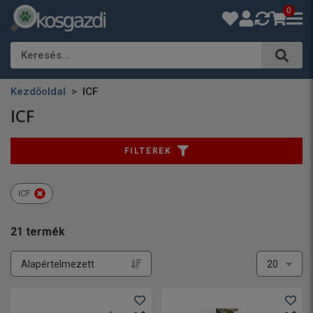
0
Keresés…
Kezdőoldal
ICF
ICF
FILTEREK
ICF
21
termék