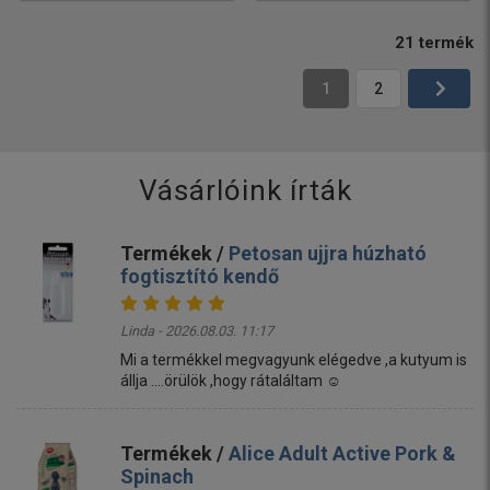
21
termék
1
2
Vásárlóink írták
Termékek /
Petosan ujjra húzható
fogtisztító kendő
Linda - 2026.08.03. 11:17
Mi a termékkel megvagyunk elégedve ,a kutyum is
állja ....örülök ,hogy rátaláltam ☺️
Termékek /
Alice Adult Active Pork &
Spinach