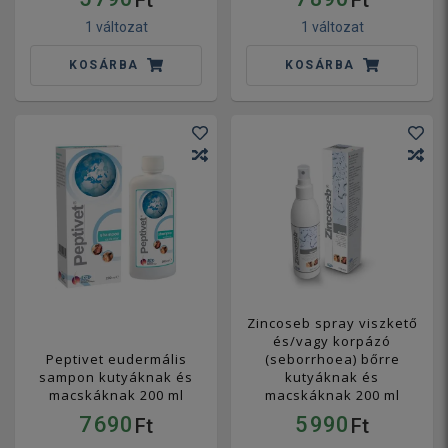
Ft
Ft
1 változat
1 változat
KOSÁRBA
KOSÁRBA
Zincoseb spray viszkető
és/vagy korpázó
Peptivet eudermális
(seborrhoea) bőrre
sampon kutyáknak és
kutyáknak és
macskáknak 200 ml
macskáknak 200 ml
7 690
5 990
Ft
Ft