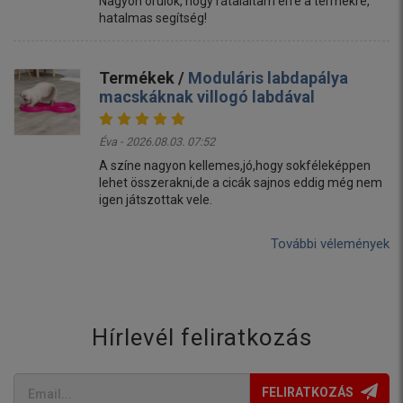
Nagyon örülök, hogy rátaláltam erre a termékre,
hatalmas segítség!
Termékek /
Moduláris labdapálya
macskáknak villogó labdával
Éva - 2026.08.03. 07:52
A színe nagyon kellemes,jó,hogy sokféleképpen
lehet összerakni,de a cicák sajnos eddig még nem
igen játszottak vele.
További vélemények
Hírlevél feliratkozás
FELIRATKOZÁS