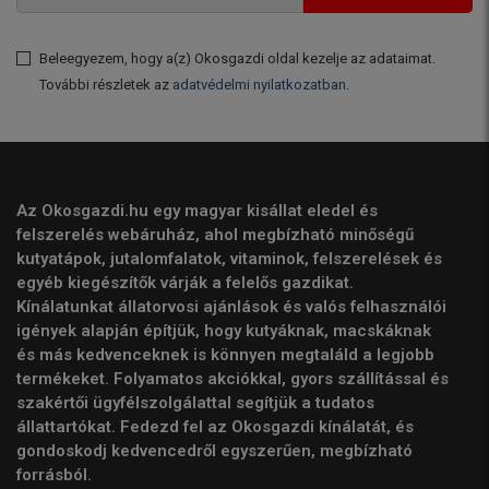
Beleegyezem, hogy a(z) Okosgazdi oldal kezelje az adataimat.
További részletek az
adatvédelmi nyilatkozatban
.
Az Okosgazdi.hu egy magyar kisállat eledel és
felszerelés webáruház, ahol megbízható minőségű
kutyatápok, jutalomfalatok, vitaminok, felszerelések és
egyéb kiegészítők várják a felelős gazdikat.
Kínálatunkat állatorvosi ajánlások és valós felhasználói
igények alapján építjük, hogy kutyáknak, macskáknak
és más kedvenceknek is könnyen megtaláld a legjobb
termékeket. Folyamatos akciókkal, gyors szállítással és
szakértői ügyfélszolgálattal segítjük a tudatos
állattartókat. Fedezd fel az Okosgazdi kínálatát, és
gondoskodj kedvencedről egyszerűen, megbízható
forrásból.