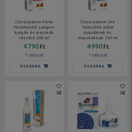
Clorexyderm Forte
Clorexyderm Oto
fertőtlenítő sampon
fültisztító oldat
kutyák és macskák
kutyáknak és
részére 200 ml
macskáknak 150 ml
4 790
4 990
Ft
Ft
1 változat
1 változat
KOSÁRBA
KOSÁRBA