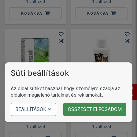
1 változat
1 változat
KOSÁRBA
KOSÁRBA
Süti beállítások
Az oldal sütiket használ, hogy személyre szabja az
Skingel kenőcs
oldalon megjelenő tartalmat és reklámokat..
erythemás, nedvedző
Sebodex sampon
bőrgyulladások
kutyáknak és
kezelésére 50 ml
macskáknak 200 ml
BEÁLLÍTÁSOK
ÖSSZESET ELFOGADOM
5 490
7 990
Ft
Ft
1 változat
1 változat