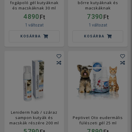
fogápoló gél kutyáknak
bőrre kutyáknak és
és macskáknak 30 ml
macskáknak
4 890
7 390
Ft
Ft
1 változat
1 változat
KOSÁRBA
KOSÁRBA
Leniderm hab / száraz
sampon kutyák és
Peptivet Oto eudermális
macskák részére 200 ml
fülészeti gél 25 ml
5 790
7 890