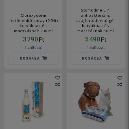
Stomodine L.P.
Clorexyderm
antibakteriális
fertőtlenítő spray (0.5%)
szájfertőtlenítő gél
kutyáknak és
kutyáknak és
macskáknak 200 ml
macskáknak 50 ml
3 790
5 490
Ft
Ft
1 változat
1 változat
KOSÁRBA
KOSÁRBA