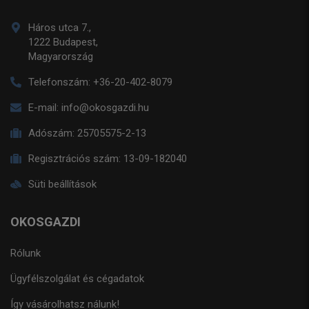
Háros utca 7.,
1222 Budapest,
Magyarország
Telefonszám:
+36-20-402-8079
E-mail:
info@okosgazdi.hu
Adószám:
25705575-2-13
Regisztrációs szám:
13-09-182040
Süti beállítások
OKOSGAZDI
Rólunk
Ügyfélszolgálat és cégadatok
Így vásárolhatsz nálunk!