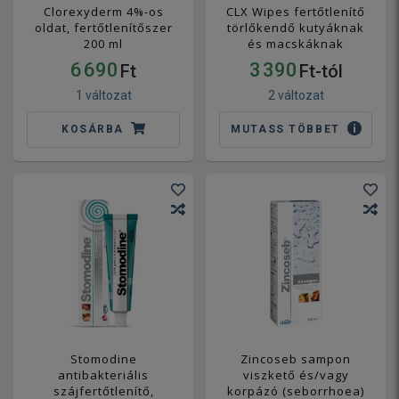
Clorexyderm 4%-os
CLX Wipes fertőtlenítő
oldat, fertőtlenítőszer
törlőkendő kutyáknak
200 ml
és macskáknak
6 690
3 390
Ft
Ft-tól
1 változat
2 változat
KOSÁRBA
MUTASS TÖBBET
Stomodine
Zincoseb sampon
antibakteriális
viszkető és/vagy
szájfertőtlenítő,
korpázó (seborrhoea)