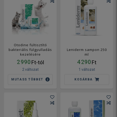
Otodine fültisztító
bakteriális fülgyulladás
Leniderm sampon 250
kezelésére
ml
2 990
4 290
Ft-tól
Ft
2 változat
1 változat
MUTASS TÖBBET
KOSÁRBA