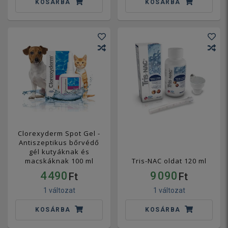
KOSÁRBA
KOSÁRBA
Clorexyderm Spot Gel -
Antiszeptikus bőrvédő
gél kutyáknak és
macskáknak 100 ml
Tris-NAC oldat 120 ml
4 490
9 090
Ft
Ft
1 változat
1 változat
KOSÁRBA
KOSÁRBA