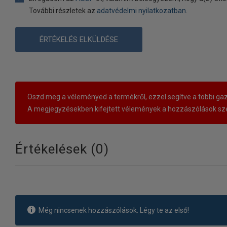
További részletek az
adatvédelmi nyilatkozatban
.
ÉRTÉKELÉS ELKÜLDÉSE
Oszd meg a véleményed a termékről, ezzel segítve a többi gaz
A megjegyzésekben kifejtett vélemények a hozzászólások sze
Értékelések (
0
)
Még nincsenek hozzászólások. Légy te az első!