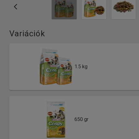
Variációk
1.5 kg
650 gr