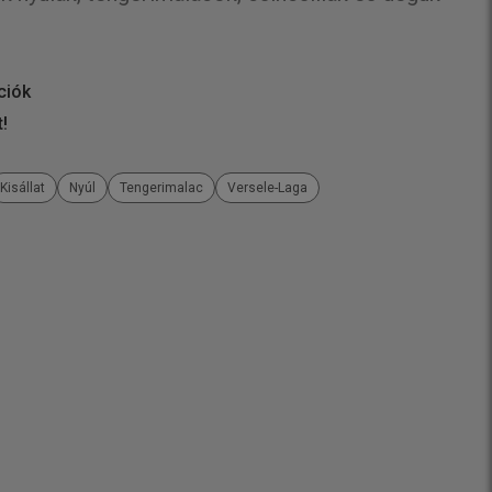
ciók
t!
Kisállat
Nyúl
Tengerimalac
Versele-Laga