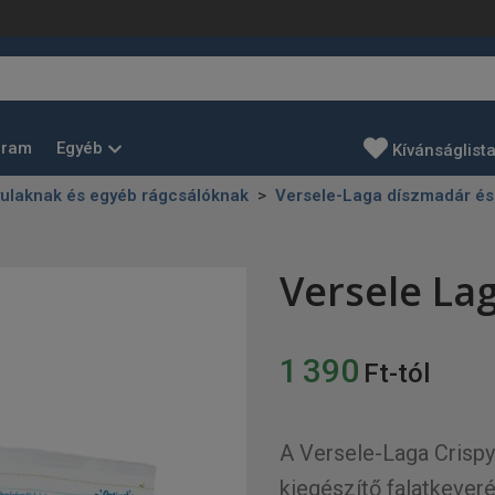
Egyéb
gram
Kívánságlist
yulaknak és egyéb rágcsálóknak
Versele-Laga díszmadár és k
Versele Lag
1 390
Ft-tól
A Versele-Laga Crisp
kiegészítő falatkeveré