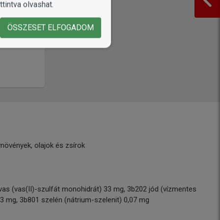
tintva olvashat.
ÖSSZESET ELFOGADOM
növények, olajok és zsírok
vas (vas(II)-szulfát monohidrát) 33 mg, 3b202 jód (vízmentes
23 mg, 3b801 szelén (nátrium-szelenit) 0,07 mg