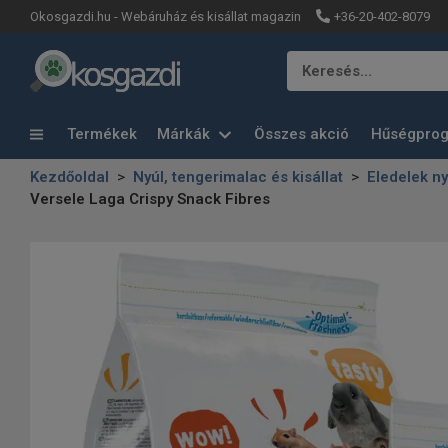
+36-20-402-8079
Okosgazdi.hu - Webáruház és kisállat magazin
Keresés…
Termékek
Márkák
Összes akció
Hűségpro
Kezdőoldal
Nyúl, tengerimalac és kisállat
Eledelek n
Versele Laga Crispy Snack Fibres