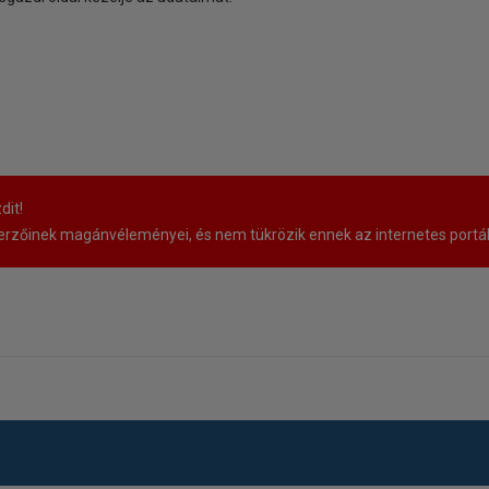
dit!
rzőinek magánvéleményei, és nem tükrözik ennek az internetes portá