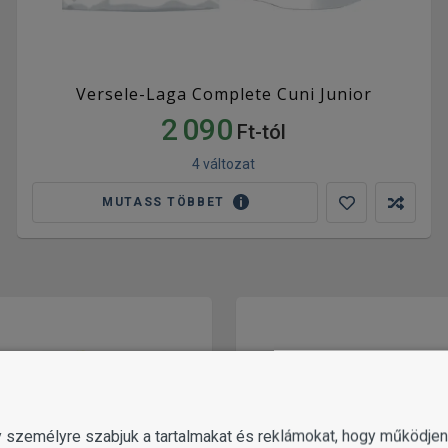
Versele-Laga Complete Cuni Junior
2 090
Ft-tól
4 változat
MUTASS TÖBBET
gy személyre szabjuk a tartalmakat és reklámokat, hogy működj