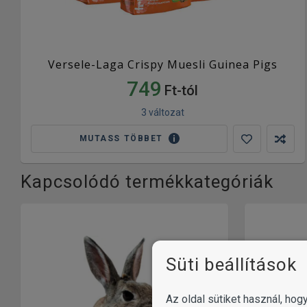
Versele-Laga Crispy Muesli Guinea Pigs
749
Ft-tól
3 változat
MUTASS TÖBBET
Kapcsolódó termékkategóriák
Süti beállítások
Az oldal sütiket használ, ho