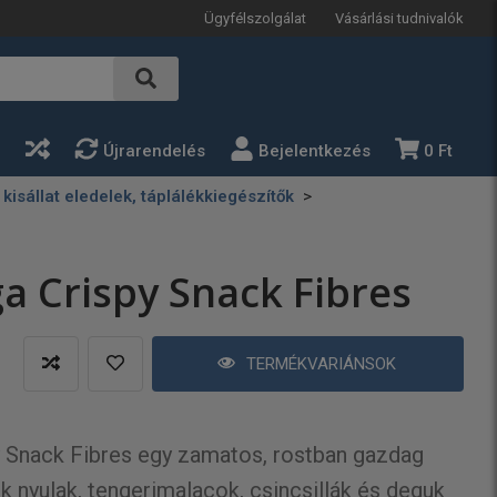
Ügyfélszolgálat
Vásárlási tudnivalók
a
Újrarendelés
Bejelentkezés
0 Ft
isállat eledelek, táplálékkiegészítők
a Crispy Snack Fibres
TERMÉKVARIÁNSOK
y Snack Fibres egy zamatos, rostban gazdag
k nyulak, tengerimalacok, csincsillák és deguk