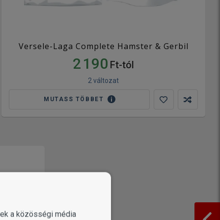
Versele-Laga Complete Hamster & Gerbil
2 190
Ft-tól
2 változat
MUTASS TÖBBET
enek a közösségi média