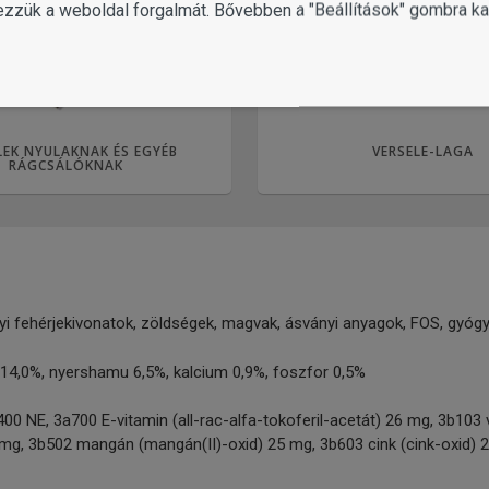
ezzük a weboldal forgalmát. Bővebben a "Beállítások" gombra kat
LEK NYULAKNAK ÉS EGYÉB
VERSELE-LAGA
RÁGCSÁLÓKNAK
i fehérjekivonatok, zöldségek, magvak, ásványi anyagok, FOS, gyógy
t 14,0%, nyershamu 6,5%, kalcium 0,9%, foszfor 0,5%
0 NE, 3a700 E-vitamin (all-rac-alfa-tokoferil-acetát) 26 mg, 3b103 
 3 mg, 3b502 mangán (mangán(II)-oxid) 25 mg, 3b603 cink (cink-oxid) 