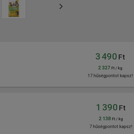
3 490
Ft
2 327
Ft / kg
17 hűségpontot kapsz!
1 390
Ft
2 138
Ft / kg
7 hűségpontot kapsz!