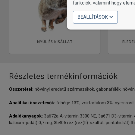
funkciók, valamint hogy elem
BEÁLLÍTÁSOK
NYÚL ÉS KISÁLLAT
ELEDE
Részletes termékinformációk
Összetétel:
növényi eredetű származékok, gabonafélék, növény
Analitikai összetevők:
fehérje 13%, zsírtartalom 3%, nyersros
Adalékanyagok:
3a672a A-vitamin 3300 NE, 3a671 D3-vitamin 40
kalcium-jodát) 0,7 mg, 3b405 réz (réz(II)-szulfát, pentahidrát)