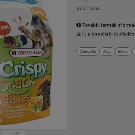
számára.
További termékinformá
Írj a termékről értékelés
Csincsilla
Degu
Eledel