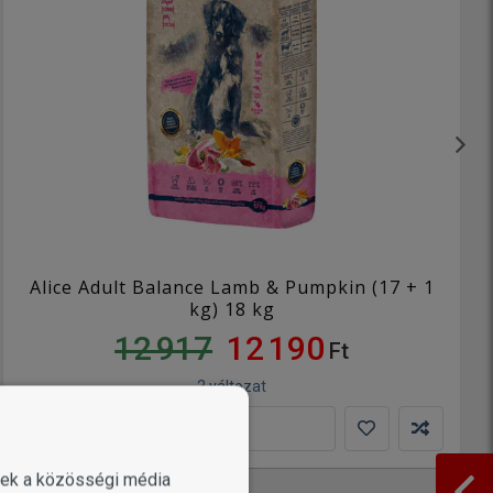
Alice Adult Balance Lamb & Pumpkin (17 + 1
kg) 18 kg
12 917
12 190
Ft
2 változat
KOSÁRBA
enek a közösségi média