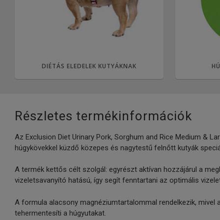
DIÉTÁS ELEDELEK KUTYÁKNAK
HÚ
Részletes termékinformációk
Az Exclusion Diet Urinary Pork, Sorghum and Rice Medium & Larg
húgykövekkel küzdő közepes és nagytestű felnőtt kutyák speciál
A termék kettős célt szolgál: egyrészt aktívan hozzájárul a meg
vizeletsavanyító hatású, így segít fenntartani az optimális vizele
A formula alacsony magnéziumtartalommal rendelkezik, mivel a 
tehermentesíti a húgyutakat.