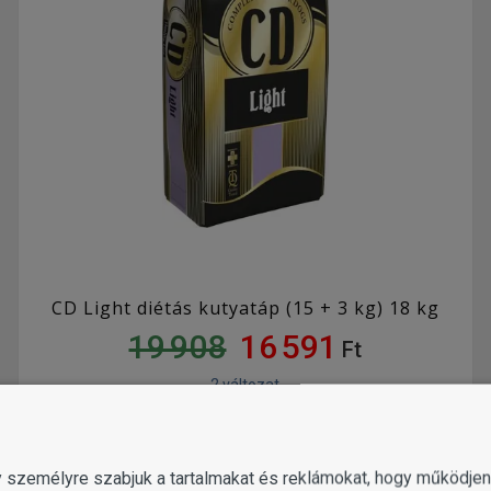
CD Light diétás kutyatáp (15 + 3 kg) 18 kg
19 908
16 591
Ft
2 változat
KOSÁRBA
gy személyre szabjuk a tartalmakat és reklámokat, hogy működj