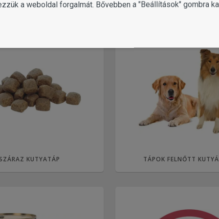
ezzük a weboldal forgalmát. Bővebben a "Beállítások" gombra kat
SZÁRAZ KUTYATÁP
TÁPOK FELNŐTT KUTY