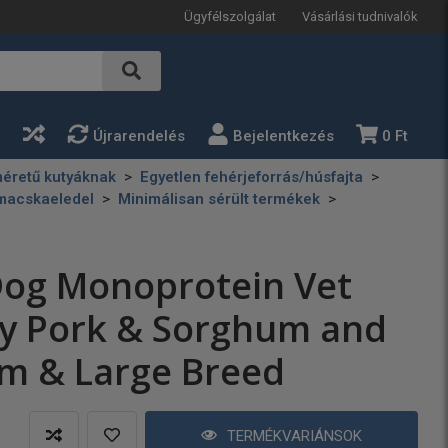
Ügyfélszolgálat
Vásárlási tudnivalók
a
Újrarendelés
Bejelentkezés
0 Ft
éretű kutyáknak
Egyetlen fehérjeforrás/húsfajta
 macskaeledel
Minimálisan sérült termékek
Dog Monoprotein Vet
ry Pork & Sorghum and
m & Large Breed
TERMÉKVARIÁNSOK