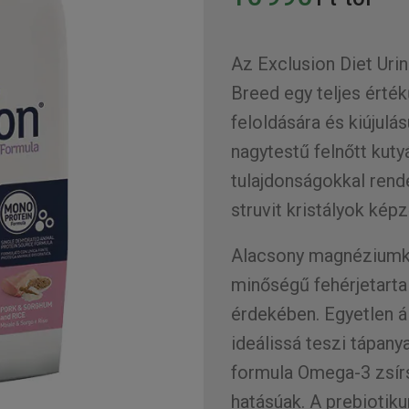
Az Exclusion Diet Ur
Breed egy teljes érték
feloldására és kiújulá
nagytestű felnőtt kuty
tulajdonságokkal rend
struvit kristályok ké
Alacsony magnéziumko
minőségű fehérjetarta
érdekében. Egyetlen ál
ideálissá teszi tápany
formula Omega-3 zsír
hatásúak. A prebiotik