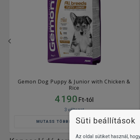
Gemon Dog Puppy & Junior with Chicken &
Rice
4 190
Ft-tól
3 változat
Süti beállítások
MUTASS TÖBBET
Az oldal sütiket használ, ho