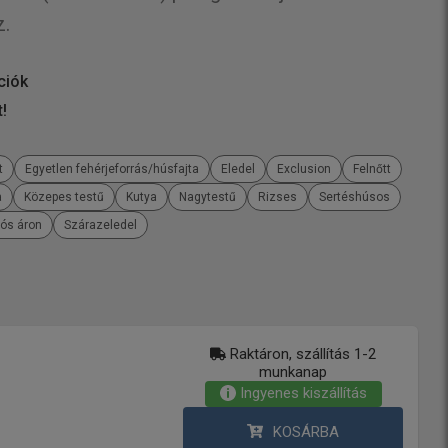
z.
ciók
t!
t
Egyetlen fehérjeforrás/húsfajta
Eledel
Exclusion
Felnőtt
a
Közepes testű
Kutya
Nagytestű
Rizses
Sertéshúsos
iós áron
Szárazeledel
Raktáron, szállítás 1-2
munkanap
Ingyenes kiszállítás
KOSÁRBA