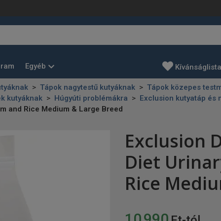
Egyéb
gram
Kívánságlist
utyáknak
Tápok nagytestű kutyáknak
Tápok közepes testm
ek kutyáknak
Húgyúti problémákra
Exclusion kutyatáp és
hum and Rice Medium & Large Breed
Exclusion 
Diet Urina
Rice Mediu
10 990
Ft-tól