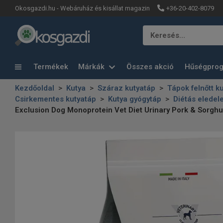
+36-20-402-8079
Okosgazdi.hu - Webáruház és kisállat magazin
Keresés…
Termékek
Márkák
Összes akció
Hűségpro
Kezdőoldal
Kutya
Száraz kutyatáp
Tápok felnőtt k
Csirkementes kutyatáp
Kutya gyógytáp
Diétás eledel
Exclusion Dog Monoprotein Vet Diet Urinary Pork & Sorg