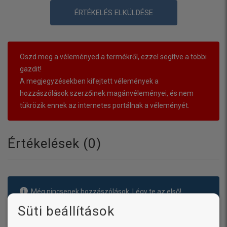
ÉRTÉKELÉS ELKÜLDÉSE
Oszd meg a véleményed a termékről, ezzel segítve a többi
gazdit!
A megjegyzésekben kifejtett vélemények a
hozzászólások szerzőinek magánvéleményei, és nem
tükrözik ennek az internetes portálnak a véleményét.
Értékelések (
0
)
Még nincsenek hozzászólások. Légy te az első!
Süti beállítások