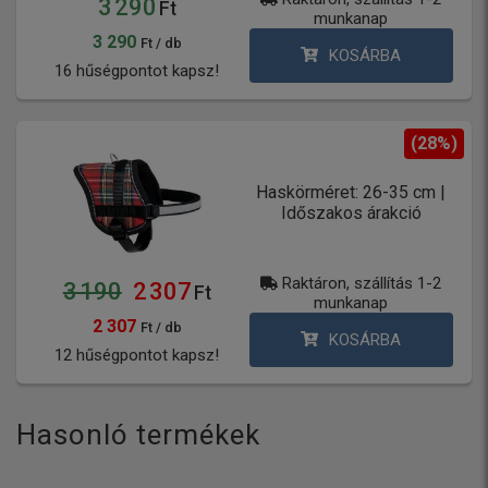
3 290
Ft
munkanap
3 290
Ft / db
KOSÁRBA
16 hűségpontot kapsz!
(28%)
Haskörméret: 26-35 cm |
Időszakos árakció
Raktáron, szállítás 1-2
3 190
2 307
Ft
munkanap
2 307
Ft / db
KOSÁRBA
12 hűségpontot kapsz!
Hasonló termékek