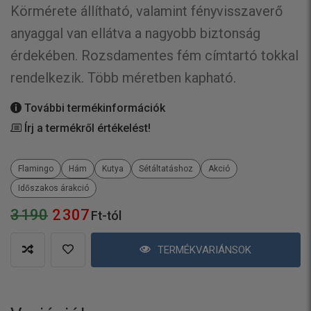
Körmérete állítható, valamint fényvisszaverő
anyaggal van ellátva a nagyobb biztonság
érdekében. Rozsdamentes fém címtartó tokkal
rendelkezik. Több méretben kapható.
További termékinformációk
Írj a termékről értékelést!
Flamingo
Hám
Kutya
Sétáltatáshoz
Akció
Időszakos árakció
3 190
2 307
Ft-tól
TERMÉKVARIÁNSOK