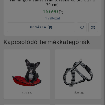
Flamingo kisállat szállítótáska XL (45 x 21 x
30 cm)
15 690
Ft
1 változat
KOSÁRBA
Kapcsolódó termékkategóriák
KUTYA
HÁMOK