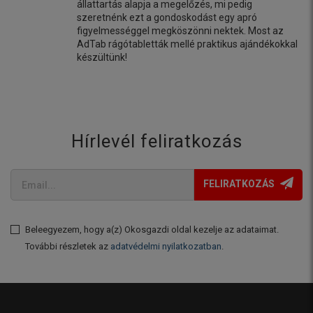
állattartás alapja a megelőzés, mi pedig
szeretnénk ezt a gondoskodást egy apró
figyelmességgel megköszönni nektek. Most az
AdTab rágótabletták mellé praktikus ajándékokkal
készültünk!
Hírlevél feliratkozás
FELIRATKOZÁS
Beleegyezem, hogy a(z) Okosgazdi oldal kezelje az adataimat.
További részletek az
adatvédelmi nyilatkozatban
.