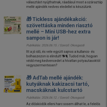
választást nyújthatnak, ráadásul most a száraztáp
mellé ajándék nedves eledellel is készülünk.
🎁 Tickless ajándékakció:
szövettáska minden riasztó
mellé – Mini USB-hez extra
sampon is jár!
Publikálás: 2026.06.15. / Szerző:
Okosgazdi
Itt a jó idő, és vele együtt sajnos a kullancs- és
bolhaszezon is elindult! 🐕🐈 Tudod már, hogyan
védd meg kedvencedet a hívatlan potyautasoktól
vegyszermentesen?
🎁 AdTab mellé ajándék:
kutyáknak kakizacsi tartó,
macskáknak kulcstartó
Publikálás: 2026.06.12. / Szerző:
Okosgazdi
Az élősködők elleni harc sosem állhat le, a felelős