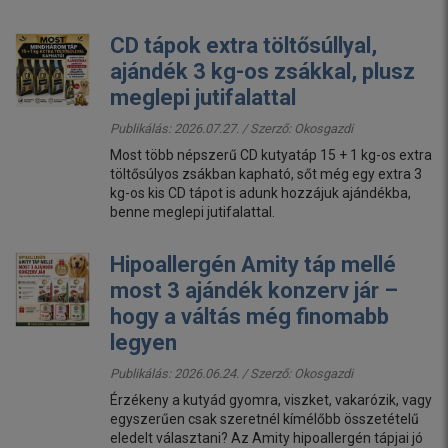
CD tápok extra töltősúllyal,
ajándék 3 kg-os zsákkal, plusz
meglepi jutifalattal
Publikálás: 2026.07.27. / Szerző:
Okosgazdi
Most több népszerű CD kutyatáp 15 + 1 kg-os extra
töltősúlyos zsákban kapható, sőt még egy extra 3
kg-os kis CD tápot is adunk hozzájuk ajándékba,
benne meglepi jutifalattal.
Hipoallergén Amity táp mellé
most 3 ajándék konzerv jár –
hogy a váltás még finomabb
legyen
Publikálás: 2026.06.24. / Szerző:
Okosgazdi
Érzékeny a kutyád gyomra, viszket, vakarózik, vagy
egyszerűen csak szeretnél kímélőbb összetételű
eledelt választani? Az Amity hipoallergén tápjai jó