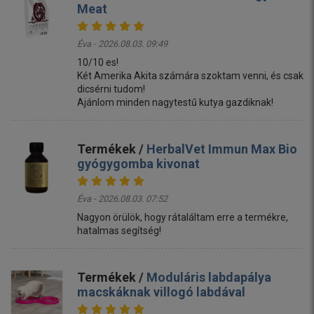
Meat
Éva - 2026.08.03. 09:49
10/10 es!
Két Amerika Akita számára szoktam venni, és csak
dicsérni tudom!
Ajánlom minden nagytestű kutya gazdiknak!
Termékek /
HerbalVet Immun Max Bio
gyógygomba kivonat
Éva - 2026.08.03. 07:52
Nagyon örülök, hogy rátaláltam erre a termékre,
hatalmas segítség!
Termékek /
Moduláris labdapálya
macskáknak villogó labdával