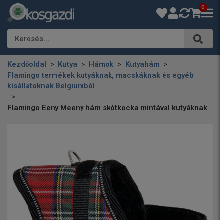
0
Keresés…
Kezdőoldal
Kutya
Hámok
Kutyahám
Flamingo termékek kutyáknak, macskáknak és egyéb
kisállatoknak Belgiumból
Flamingo Eeny Meeny hám skótkocka mintával kutyáknak