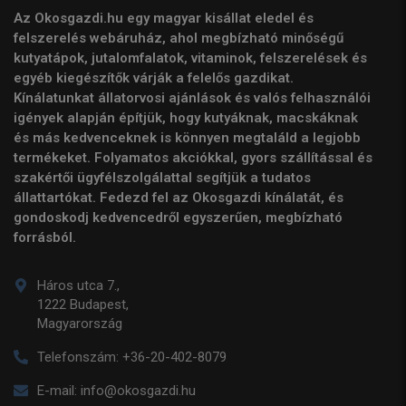
Az Okosgazdi.hu egy magyar kisállat eledel és
felszerelés webáruház, ahol megbízható minőségű
kutyatápok, jutalomfalatok, vitaminok, felszerelések és
egyéb kiegészítők várják a felelős gazdikat.
Kínálatunkat állatorvosi ajánlások és valós felhasználói
igények alapján építjük, hogy kutyáknak, macskáknak
és más kedvenceknek is könnyen megtaláld a legjobb
termékeket. Folyamatos akciókkal, gyors szállítással és
szakértői ügyfélszolgálattal segítjük a tudatos
állattartókat. Fedezd fel az Okosgazdi kínálatát, és
gondoskodj kedvencedről egyszerűen, megbízható
forrásból.
Háros utca 7.,
1222 Budapest,
Magyarország
Telefonszám:
+36-20-402-8079
E-mail:
info@okosgazdi.hu