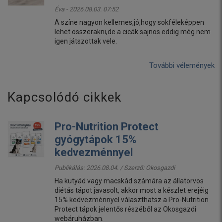
Éva - 2026.08.03. 07:52
A színe nagyon kellemes,jó,hogy sokféleképpen
lehet összerakni,de a cicák sajnos eddig még nem
igen játszottak vele.
További vélemények
Kapcsolódó cikkek
Pro-Nutrition Protect
gyógytápok 15%
kedvezménnyel
Publikálás: 2026.08.04. / Szerző:
Okosgazdi
Ha kutyád vagy macskád számára az állatorvos
diétás tápot javasolt, akkor most a készlet erejéig
15% kedvezménnyel választhatsz a Pro-Nutrition
Protect tápok jelentős részéből az Okosgazdi
webáruházban.