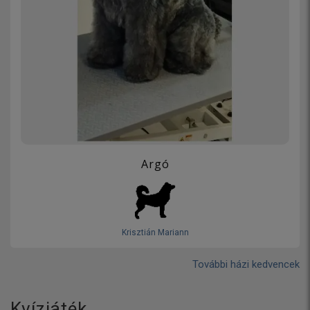
Argó
Krisztián Mariann
További házi kedvencek
Kvízjáték