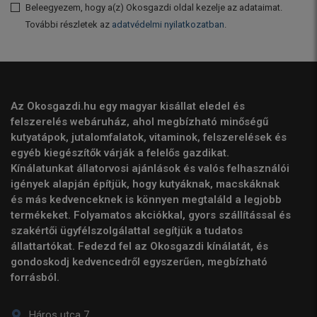
Beleegyezem, hogy a(z) Okosgazdi oldal kezelje az adataimat.
További részletek az
adatvédelmi nyilatkozatban
.
Az Okosgazdi.hu egy magyar kisállat eledel és
felszerelés webáruház, ahol megbízható minőségű
kutyatápok, jutalomfalatok, vitaminok, felszerelések és
egyéb kiegészítők várják a felelős gazdikat.
Kínálatunkat állatorvosi ajánlások és valós felhasználói
igények alapján építjük, hogy kutyáknak, macskáknak
és más kedvenceknek is könnyen megtaláld a legjobb
termékeket. Folyamatos akciókkal, gyors szállítással és
szakértői ügyfélszolgálattal segítjük a tudatos
állattartókat. Fedezd fel az Okosgazdi kínálatát, és
gondoskodj kedvencedről egyszerűen, megbízható
forrásból.
Háros utca 7.,