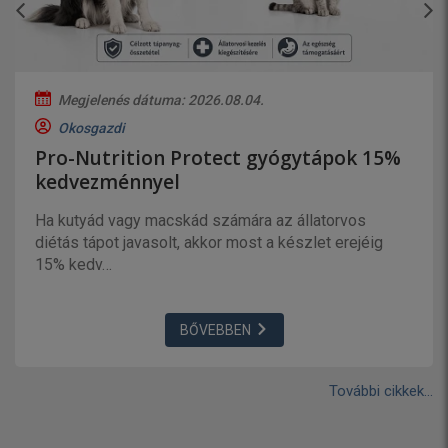
Megjelenés dátuma: 2026.08.04.
Okosgazdi
Pro-Nutrition Protect gyógytápok 15%
kedvezménnyel
Ha kutyád vagy macskád számára az állatorvos
diétás tápot javasolt, akkor most a készlet erejéig
15% kedv…
BŐVEBBEN
További cikkek...