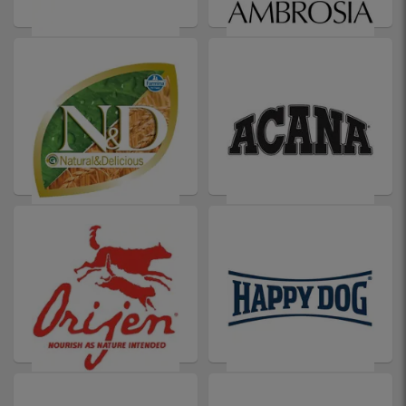
ROYAL CANIN
AMBROSIA
N&D
ACANA
ORIJEN
HAPPY DOG