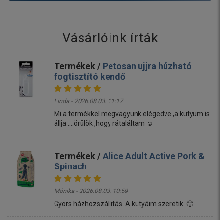
Vásárlóink írták
Termékek /
Petosan ujjra húzható
fogtisztító kendő
Linda - 2026.08.03. 11:17
Mi a termékkel megvagyunk elégedve ,a kutyum is
állja ....örülök ,hogy rátaláltam ☺️
Termékek /
Alice Adult Active Pork &
Spinach
Mónika - 2026.08.03. 10:59
Gyors házhozszállitás. A kutyáim szeretik. 🙂