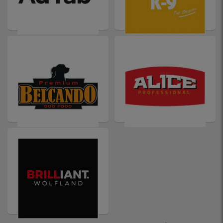
ADTAB
JULIUS-K9
BELCANDO
ALICE
BRILLIANT WOLFLAND