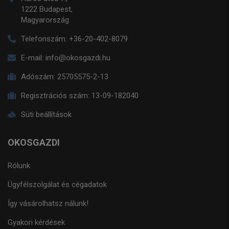
1222 Budapest,
Magyarország
Telefonszám:
+36-20-402-8079
E-mail:
info@okosgazdi.hu
Adószám:
25705575-2-13
Regisztrációs szám:
13-09-182040
Süti beállítások
OKOSGAZDI
Rólunk
Ügyfélszolgálat és cégadatok
Így vásárolhatsz nálunk!
Gyakori kérdések