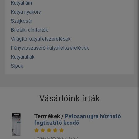
Kutyahám
Kutya nyakörv
Szájkosár
Biléták, címtartók
Világító kutyafelszerelések
Fényvisszaverő kutyafelszerelések
Kutyaruhák
Sípok
Vásárlóink írták
Termékek /
Petosan ujjra húzható
fogtisztító kendő
Linda - 2026.08.03. 11:17