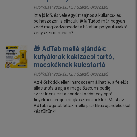
Publikálás: 2026.06.15. / Szerző:
Okosgazdi
Itt a jó idő, és vele együtt sajnos a kullancs- és
bolhaszezon is elindult! 🐕🐈 Tudod már, hogyan
védd meg kedvencedet a hívatlan potyautasoktól
vegyszermentesen?
🎁 AdTab mellé ajándék:
kutyáknak kakizacsi tartó,
macskáknak kulcstartó
Publikálás: 2026.06.12. / Szerző:
Okosgazdi
Az élősködők elleni harc sosem állhat le, a felelős
állattartás alapja a megelőzés, mi pedig
szeretnénk ezt a gondoskodást egy apró
figyelmességgel megköszönni nektek. Most az
AdTab rágótabletták mellé praktikus ajándékokkal
készültünk!