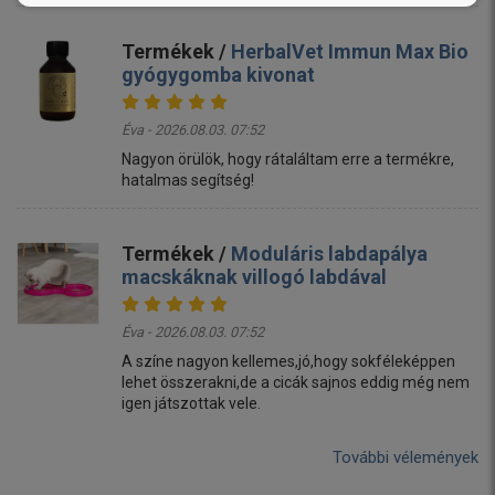
Termékek /
HerbalVet Immun Max Bio
gyógygomba kivonat
Éva - 2026.08.03. 07:52
Nagyon örülök, hogy rátaláltam erre a termékre,
hatalmas segítség!
Termékek /
Moduláris labdapálya
macskáknak villogó labdával
Éva - 2026.08.03. 07:52
A színe nagyon kellemes,jó,hogy sokféleképpen
lehet összerakni,de a cicák sajnos eddig még nem
igen játszottak vele.
További vélemények