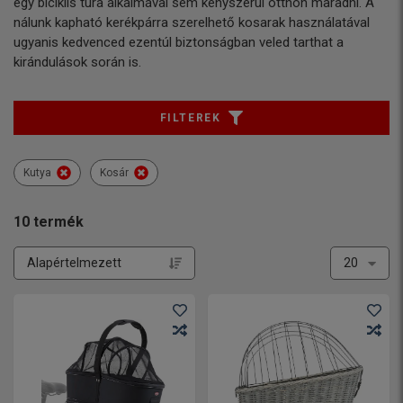
egy biciklis túra alkalmával sem kényszerül otthon maradni. A
nálunk kapható kerékpárra szerelhető kosarak használatával
ugyanis kedvenced ezentúl biztonságban veled tarthat a
kirándulások során is.
FILTEREK
Kutya
Kosár
10
termék