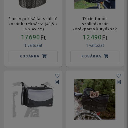
Flamingo kisállat szállító
Trixie fonott
kosár kerékpárra (43,5 x
szállítókosár
36 x 45 cm)
kerékpárra kutyáknak
17 690
12 490
Ft
Ft
1 változat
1 változat
KOSÁRBA
KOSÁRBA