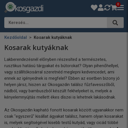
0
Keresés…
Kezdőoldal
Kosarak kutyáknak
Kosarak kutyáknak
Lakberendezésnél előnyben részesíted a természetes,
rusztikus hatású tárgyakat és bútorokat? Olyan pihenőhellyel,
vagy szállítókosárral szeretnéd meglepni kedvencedet, ami
ennek az igényednek is megfelel? Ebben az esetben bizony jó
helyen jársz, hiszen az Okosgazdin találsz fűzfavesszőből,
nádból, vagy bambuszból készült fekhelyeket is, melyek a
kényelemnyújtás mellett ékes díszei is lehetnek lakásodnak.
Az Okosgazdin kapható fonott kosarak között ugyanakkor nem
csak "egyszerű" kisállat ágyakat találsz, hanem olyan kosarakat
is, melyek segítségével kisebb testű kutyád, vagy cicád többé