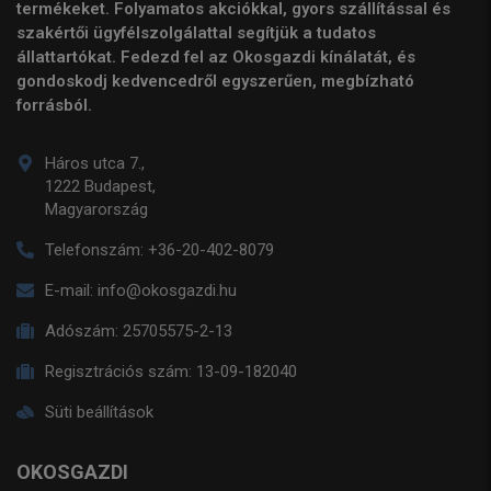
termékeket. Folyamatos akciókkal, gyors szállítással és
szakértői ügyfélszolgálattal segítjük a tudatos
állattartókat. Fedezd fel az Okosgazdi kínálatát, és
gondoskodj kedvencedről egyszerűen, megbízható
forrásból.
Háros utca 7.,
1222 Budapest,
Magyarország
Telefonszám:
+36-20-402-8079
E-mail:
info@okosgazdi.hu
Adószám:
25705575-2-13
Regisztrációs szám:
13-09-182040
Süti beállítások
OKOSGAZDI