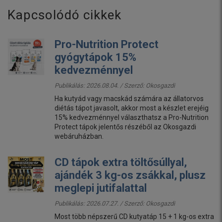
Kapcsolódó cikkek
Pro-Nutrition Protect
gyógytápok 15%
kedvezménnyel
Publikálás: 2026.08.04. / Szerző:
Okosgazdi
Ha kutyád vagy macskád számára az állatorvos
diétás tápot javasolt, akkor most a készlet erejéig
15% kedvezménnyel választhatsz a Pro-Nutrition
Protect tápok jelentős részéből az Okosgazdi
webáruházban.
CD tápok extra töltősúllyal,
ajándék 3 kg-os zsákkal, plusz
meglepi jutifalattal
Publikálás: 2026.07.27. / Szerző:
Okosgazdi
Most több népszerű CD kutyatáp 15 + 1 kg-os extra