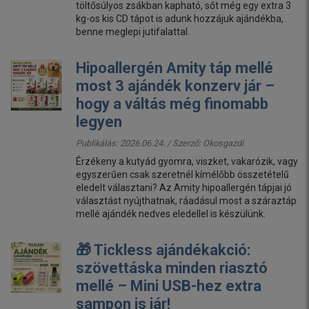
töltősúlyos zsákban kapható, sőt még egy extra 3
kg-os kis CD tápot is adunk hozzájuk ajándékba,
benne meglepi jutifalattal.
Hipoallergén Amity táp mellé
most 3 ajándék konzerv jár –
hogy a váltás még finomabb
legyen
Publikálás: 2026.06.24. / Szerző:
Okosgazdi
Érzékeny a kutyád gyomra, viszket, vakarózik, vagy
egyszerűen csak szeretnél kímélőbb összetételű
eledelt választani? Az Amity hipoallergén tápjai jó
választást nyújthatnak, ráadásul most a száraztáp
mellé ajándék nedves eledellel is készülünk.
🎁 Tickless ajándékakció:
szövettáska minden riasztó
mellé – Mini USB-hez extra
sampon is jár!