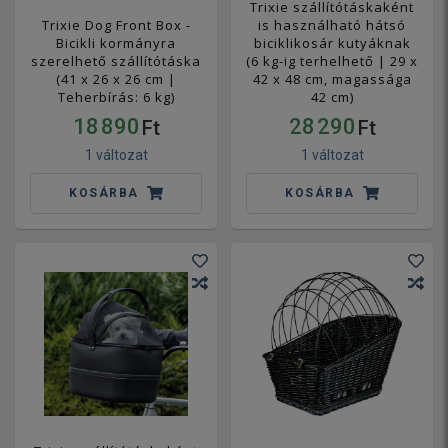
Trixie szállítótáskaként
Trixie Dog Front Box -
is használható hátsó
Bicikli kormányra
biciklikosár kutyáknak
szerelhető szállítótáska
(6 kg-ig terhelhető | 29 x
(41 x 26 x 26 cm |
42 x 48 cm, magassága
Teherbírás: 6 kg)
42 cm)
18 890
28 290
Ft
Ft
1 változat
1 változat
KOSÁRBA
KOSÁRBA