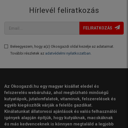
Hírlevél feliratkozás
FELIRATKOZÁS
Beleegyezem, hogy a(z) Okosgazdi oldal kezelje az adataimat.
További részletek az
adatvédelmi nyilatkozatban
.
Az Okosgazdi.hu egy magyar kisállat eledel és
felszerelés webáruház, ahol megbízható minőségű
kutyatápok, jutalomfalatok, vitaminok, felszerelések és
egyéb kiegészítők várják a felelős gazdikat.
Kínálatunkat állatorvosi ajánlások és valós felhasználói
igények alapján építjük, hogy kutyáknak, macskáknak
és más kedvenceknek is könnyen megtaláld a legjobb