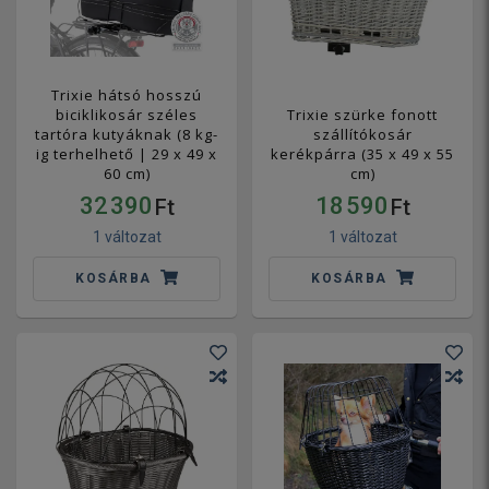
Trixie hátsó hosszú
biciklikosár széles
Trixie szürke fonott
tartóra kutyáknak (8 kg-
szállítókosár
ig terhelhető | 29 x 49 x
kerékpárra (35 x 49 x 55
60 cm)
cm)
32 390
18 590
Ft
Ft
1 változat
1 változat
KOSÁRBA
KOSÁRBA