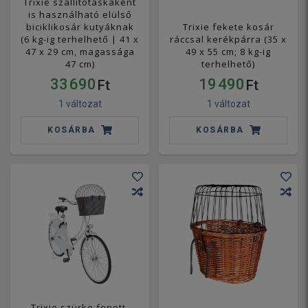
Trixie szállítótáskaként
is használható elülső
biciklikosár kutyáknak
Trixie fekete kosár
(6 kg-ig terhelhető | 41 x
ráccsal kerékpárra (35 x
47 x 29 cm, magassága
49 x 55 cm; 8 kg-ig
47 cm)
terhelhető)
33 690
19 490
Ft
Ft
1 változat
1 változat
KOSÁRBA
KOSÁRBA
Trixie szürke fonott,