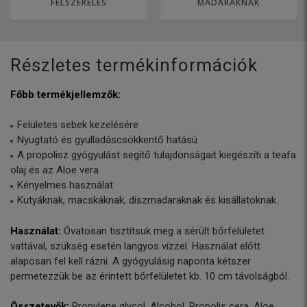
FELSZERELÉS
MADARAKNAK
Részletes termékinformációk
Főbb termékjellemzők:
Felületes sebek kezelésére
Nyugtató és gyulladáscsökkentő hatású
A propolisz gyógyulást segítő tulajdonságait kiegészíti a teafa
olaj és az Aloe vera
Kényelmes használat
Kutyáknak, macskáknak, díszmadaraknak és kisállatoknak.
Használat:
Óvatosan tisztítsuk meg a sérült bőrfelületet
vattával, szükség esetén langyos vízzel. Használat előtt
alaposan fel kell rázni. A gyógyulásig naponta kétszer
permetezzük be az érintett bőrfelületet kb. 10 cm távolságból.
Összetevők:
Propylene glycol, Alcohol, Propolis cera, Aloe