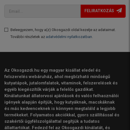
FELIRATKOZÁS
Beleegyezem, hogy a(z) Okosgazdi oldal kezelje az adataimat.
További részletek az
adatvédelmi nyilatkozatban
.
Az Okosgazdi.hu egy magyar kisállat eledel és
felszerelés webáruház, ahol megbízható minőségű
kutyatápok, jutalomfalatok, vitaminok, felszerelések és
egyéb kiegészítők várják a felelős gazdikat.
Kínálatunkat állatorvosi ajánlások és valós felhasználói
igények alapján építjük, hogy kutyáknak, macskáknak
és más kedvenceknek is könnyen megtaláld a legjobb
termékeket. Folyamatos akciókkal, gyors szállítással és
szakértői ügyfélszolgálattal segítjük a tudatos
állattartókat. Fedezd fel az Okosgazdi kínálatát, és