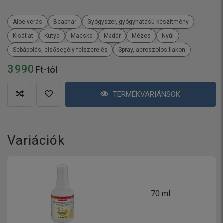
Aloe verás
Beaphar
Gyógyszer, gyógyhatású készítmény
Kisállat
Kutya
Macska
Madár
Mézes
Nyúl
Sebápolás, elsősegély felszerelés
Spray, aeroszolos flakon
3 990
Ft-tól
TERMÉKVARIÁNSOK
Variációk
70 ml