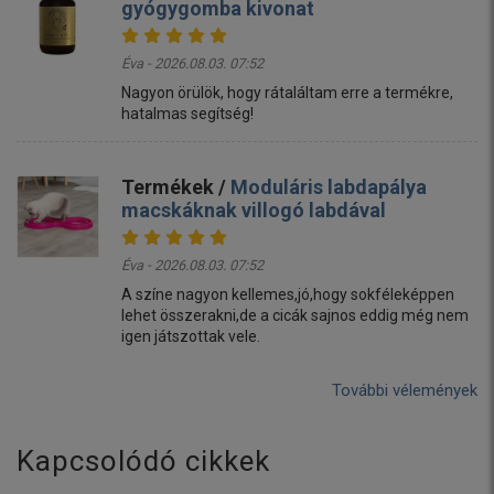
gyógygomba kivonat
Éva - 2026.08.03. 07:52
Nagyon örülök, hogy rátaláltam erre a termékre,
hatalmas segítség!
Termékek /
Moduláris labdapálya
macskáknak villogó labdával
Éva - 2026.08.03. 07:52
A színe nagyon kellemes,jó,hogy sokféleképpen
lehet összerakni,de a cicák sajnos eddig még nem
igen játszottak vele.
További vélemények
Kapcsolódó cikkek