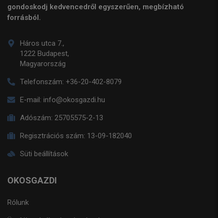
gondoskodj kedvencedről egyszerűen, megbízható
forrásból.
Háros utca 7.,
1222 Budapest,
Magyarország
Telefonszám:
+36-20-402-8079
E-mail:
info@okosgazdi.hu
Adószám:
25705575-2-13
Regisztrációs szám:
13-09-182040
Süti beállítások
OKOSGAZDI
Rólunk