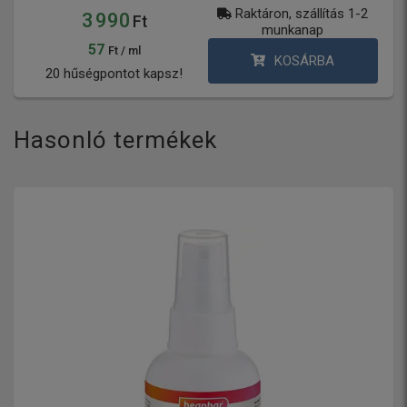
Raktáron, szállítás 1-2
3 990
Ft
munkanap
57
Ft / ml
KOSÁRBA
20 hűségpontot kapsz!
Hasonló termékek