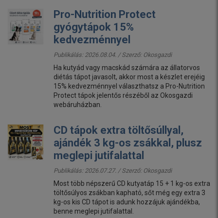
Pro-Nutrition Protect
gyógytápok 15%
kedvezménnyel
Publikálás: 2026.08.04. / Szerző:
Okosgazdi
Ha kutyád vagy macskád számára az állatorvos
diétás tápot javasolt, akkor most a készlet erejéig
15% kedvezménnyel választhatsz a Pro-Nutrition
Protect tápok jelentős részéből az Okosgazdi
webáruházban.
CD tápok extra töltősúllyal,
ajándék 3 kg-os zsákkal, plusz
meglepi jutifalattal
Publikálás: 2026.07.27. / Szerző:
Okosgazdi
Most több népszerű CD kutyatáp 15 + 1 kg-os extra
töltősúlyos zsákban kapható, sőt még egy extra 3
kg-os kis CD tápot is adunk hozzájuk ajándékba,
benne meglepi jutifalattal.