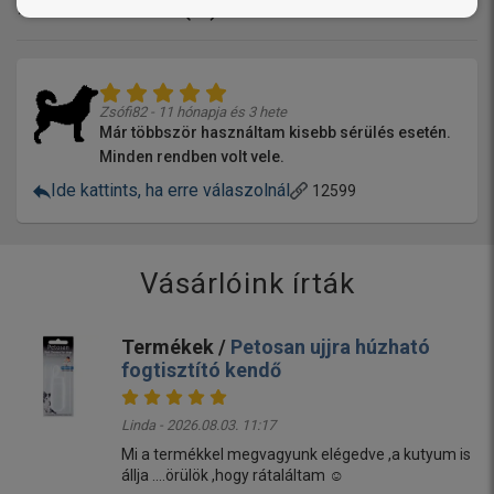
Értékelések (
1
)
Zsófi82 - 11 hónapja és 3 hete
Már többször használtam kisebb sérülés esetén.
Minden rendben volt vele.
Ide kattints, ha erre válaszolnál
12599
Vásárlóink írták
Termékek /
Petosan ujjra húzható
fogtisztító kendő
Linda - 2026.08.03. 11:17
Mi a termékkel megvagyunk elégedve ,a kutyum is
állja ....örülök ,hogy rátaláltam ☺️