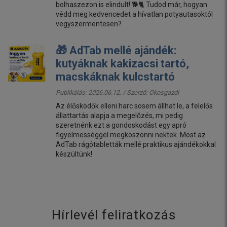
bolhaszezon is elindult! 🐕🐈 Tudod már, hogyan
védd meg kedvencedet a hívatlan potyautasoktól
vegyszermentesen?
🎁 AdTab mellé ajándék:
kutyáknak kakizacsi tartó,
macskáknak kulcstartó
Publikálás: 2026.06.12. / Szerző:
Okosgazdi
Az élősködők elleni harc sosem állhat le, a felelős
állattartás alapja a megelőzés, mi pedig
szeretnénk ezt a gondoskodást egy apró
figyelmességgel megköszönni nektek. Most az
AdTab rágótabletták mellé praktikus ajándékokkal
készültünk!
Hírlevél feliratkozás