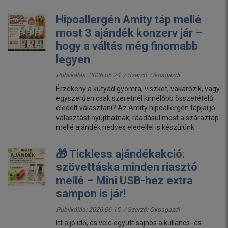
Hipoallergén Amity táp mellé
most 3 ajándék konzerv jár –
hogy a váltás még finomabb
legyen
Publikálás: 2026.06.24. / Szerző:
Okosgazdi
Érzékeny a kutyád gyomra, viszket, vakarózik, vagy
egyszerűen csak szeretnél kímélőbb összetételű
eledelt választani? Az Amity hipoallergén tápjai jó
választást nyújthatnak, ráadásul most a száraztáp
mellé ajándék nedves eledellel is készülünk.
🎁 Tickless ajándékakció:
szövettáska minden riasztó
mellé – Mini USB-hez extra
sampon is jár!
Publikálás: 2026.06.15. / Szerző:
Okosgazdi
Itt a jó idő, és vele együtt sajnos a kullancs- és