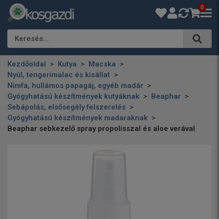
0
Keresés…
Kezdőoldal
Kutya
Macska
Nyúl, tengerimalac és kisállat
Nimfa, hullámos papagáj, egyéb madár
Gyógyhatású készítmények kutyáknak
Beaphar
Sebápolás, elsősegély felszerelés
Gyógyhatású készítmények madaraknak
Beaphar sebkezelő spray propolisszal és aloe verával