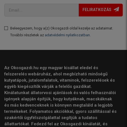
FELIRATKOZÁS
Beleegyezem, hogy a(z) Okosgazdi oldal kezelje az adataimat.
További részletek az
adatvédelmi nyilatkozatban
.
Az Okosgazdi.hu egy magyar kisállat eledel és
felszerelés webáruház, ahol megbízható minőségű
kutyatápok, jutalomfalatok, vitaminok, felszerelések és
egyéb kiegészítők várják a felelős gazdikat.
Kínálatunkat állatorvosi ajánlások és valós felhasználói
igények alapján építjük, hogy kutyáknak, macskáknak
és más kedvenceknek is könnyen megtaláld a legjobb
termékeket. Folyamatos akciókkal, gyors szállítással és
szakértői ügyfélszolgálattal segítjük a tudatos
állattartókat. Fedezd fel az Okosgazdi kínálatát, és