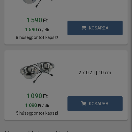
1 590
Ft
KOSÁRBA
1 590
Ft / db
8 hűségpontot kapsz!
2 x 0.2 l | 10 cm
1 090
Ft
KOSÁRBA
1 090
Ft / db
5 hűségpontot kapsz!