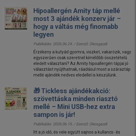
Hipoallergén Amity táp mellé
most 3 ajándék konzerv jár –
hogy a váltás még finomabb
legyen
Publikálás: 2026.06.24. / Szerző:
Okosgazdi
Érzékeny a kutyád gyomra, viszket, vakarózik, vagy
egyszerűen csak szeretnél kímélőbb összetételű
eledelt választani? Az Amity hipoallergén tápjai jó
választást nyújthatnak, ráadásul most a száraztáp
mellé ajándék nedves eledellel is készülünk.
🎁 Tickless ajándékakció:
szövettáska minden riasztó
mellé – Mini USB-hez extra
sampon is jár!
Publikálás: 2026.06.15. / Szerző:
Okosgazdi
Itt a jó idő, és vele együtt sajnos a kullancs- és