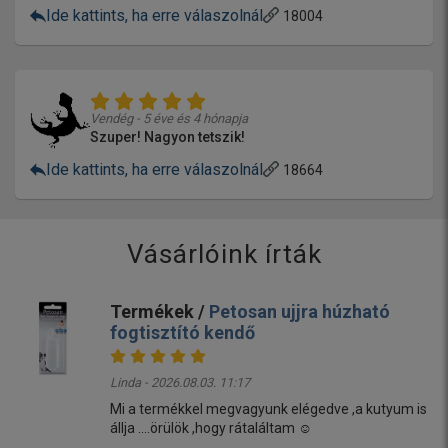
Ide kattints, ha erre válaszolnál
18004
Vendég - 5 éve és 4 hónapja
Szuper! Nagyon tetszik!
Ide kattints, ha erre válaszolnál
18664
Vásárlóink írták
Termékek /
Petosan ujjra húzható
fogtisztító kendő
Linda - 2026.08.03. 11:17
Mi a termékkel megvagyunk elégedve ,a kutyum is
állja ....örülök ,hogy rátaláltam ☺️