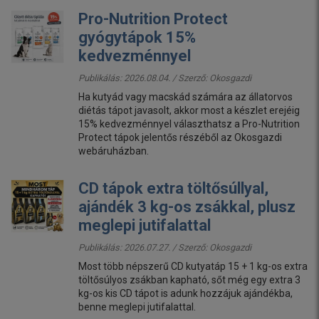
Pro-Nutrition Protect
gyógytápok 15%
kedvezménnyel
Publikálás: 2026.08.04. / Szerző:
Okosgazdi
Ha kutyád vagy macskád számára az állatorvos
diétás tápot javasolt, akkor most a készlet erejéig
15% kedvezménnyel választhatsz a Pro-Nutrition
Protect tápok jelentős részéből az Okosgazdi
webáruházban.
CD tápok extra töltősúllyal,
ajándék 3 kg-os zsákkal, plusz
meglepi jutifalattal
Publikálás: 2026.07.27. / Szerző:
Okosgazdi
Most több népszerű CD kutyatáp 15 + 1 kg-os extra
töltősúlyos zsákban kapható, sőt még egy extra 3
kg-os kis CD tápot is adunk hozzájuk ajándékba,
benne meglepi jutifalattal.