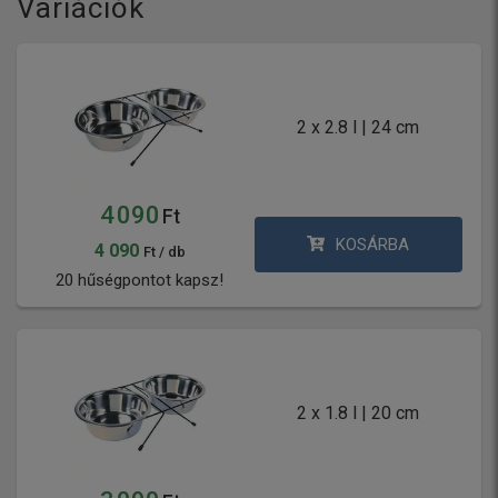
Variációk
2 x 2.8 l | 24 cm
4 090
Ft
KOSÁRBA
4 090
Ft / db
20 hűségpontot kapsz!
2 x 1.8 l | 20 cm