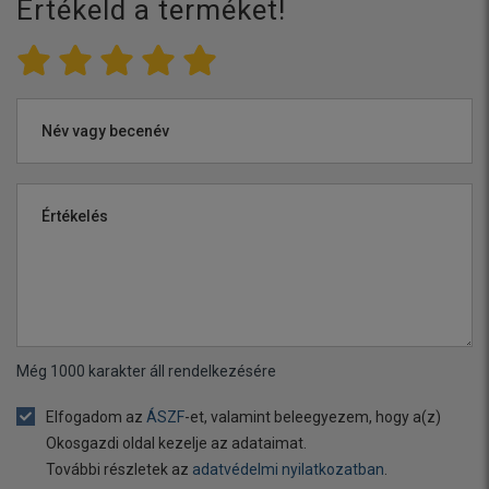
Értékeld a terméket!
Név vagy becenév
Értékelés
Még
1000
karakter áll rendelkezésére
Elfogadom az
ÁSZF
-et, valamint beleegyezem, hogy a(z)
Okosgazdi oldal kezelje az adataimat.
További részletek az
adatvédelmi nyilatkozatban
.