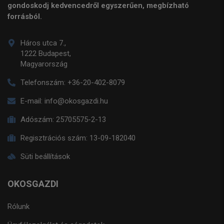
gondoskodj kedvencedről egyszerűen, megbízható
forrásból.
Háros utca 7.,
1222 Budapest,
Magyarország
Telefonszám:
+36-20-402-8079
E-mail:
info@okosgazdi.hu
Adószám:
25705575-2-13
Regisztrációs szám:
13-09-182040
Süti beállítások
OKOSGAZDI
Rólunk