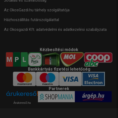
Jótállás és szavatosság
Az OkosGazdi.hu tárhely szolgáltatója
Házhoszállítás futárszolgálattal
Az Okosgazdi Kft. adatvédelmi és adatkezelési szabályzata
Kézbesítési módok
Bankkártyás fizetési lehetőség
Partnerek
Árukereső.hu