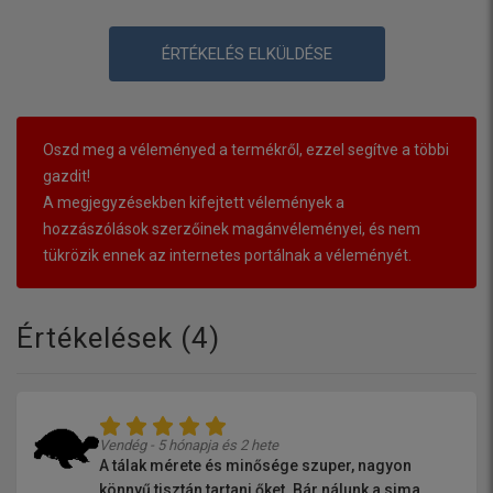
ÉRTÉKELÉS ELKÜLDÉSE
Oszd meg a véleményed a termékről, ezzel segítve a többi
gazdit!
A megjegyzésekben kifejtett vélemények a
hozzászólások szerzőinek magánvéleményei, és nem
tükrözik ennek az internetes portálnak a véleményét.
Értékelések (
4
)
Vendég - 5 hónapja és 2 hete
A tálak mérete és minősége szuper, nagyon
könnyű tisztán tartani őket. Bár nálunk a sima