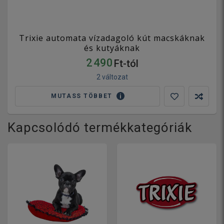
Trixie automata vízadagoló kút macskáknak
és kutyáknak
2 490
Ft-tól
2 változat
MUTASS TÖBBET
Kapcsolódó termékkategóriák