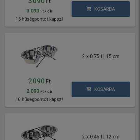
3 090
Ft
KOSÁRBA
3 090
Ft / db
15 hűségpontot kapsz!
2 x 0.75 l | 15 cm
2 090
Ft
KOSÁRBA
2 090
Ft / db
10 hűségpontot kapsz!
2 x 0.45 l | 12 cm