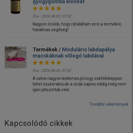
gyógygomba kivonat
Éva - 2026.08.03. 07:52
Nagyon örülök, hogy rátaláltam erre a termékre,
hatalmas segítség!
Termékek /
Moduláris labdapálya
macskáknak villogó labdával
Éva - 2026.08.03. 07:52
A színe nagyon kellemes,jó,hogy sokféleképpen
lehet összerakni,de a cicák sajnos eddig még nem
igen játszottak vele.
További vélemények
Kapcsolódó cikkek