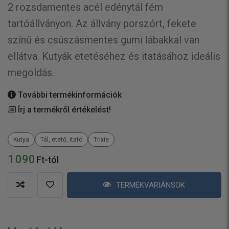
2 rozsdamentes acél edénytál fém
tartóállványon. Az állvány porszórt, fekete
színű és csúszásmentes gumi lábakkal van
ellátva. Kutyák etetéséhez és itatásához ideális
megoldás.
További termékinformációk
Írj a termékről értékelést!
Kutya
Tál, etető, itató
Trixie
1 090
Ft-tól
TERMÉKVARIÁNSOK