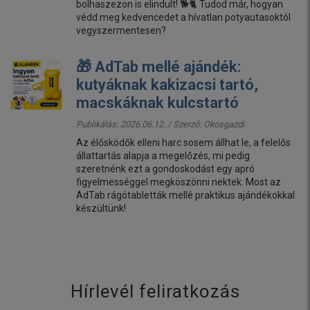
bolhaszezon is elindult! 🐕🐈 Tudod már, hogyan
védd meg kedvencedet a hívatlan potyautasoktól
vegyszermentesen?
🎁 AdTab mellé ajándék:
kutyáknak kakizacsi tartó,
macskáknak kulcstartó
Publikálás: 2026.06.12. / Szerző:
Okosgazdi
Az élősködők elleni harc sosem állhat le, a felelős
állattartás alapja a megelőzés, mi pedig
szeretnénk ezt a gondoskodást egy apró
figyelmességgel megköszönni nektek. Most az
AdTab rágótabletták mellé praktikus ajándékokkal
készültünk!
Hírlevél feliratkozás