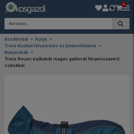
0
Keresés…
Kezdőoldal
Kutya
Trixie kisállat felszerelés és jutalomfalatok
Kutyaruhák
Trixie Rouen esőkabát magas gallérral fényvisszaverő
csíkokkal