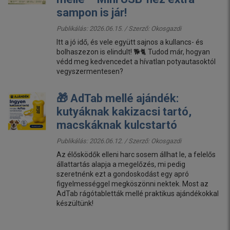
sampon is jár!
Publikálás: 2026.06.15. / Szerző:
Okosgazdi
Itt a jó idő, és vele együtt sajnos a kullancs- és
bolhaszezon is elindult! 🐕🐈 Tudod már, hogyan
védd meg kedvencedet a hívatlan potyautasoktól
vegyszermentesen?
🎁 AdTab mellé ajándék:
kutyáknak kakizacsi tartó,
macskáknak kulcstartó
Publikálás: 2026.06.12. / Szerző:
Okosgazdi
Az élősködők elleni harc sosem állhat le, a felelős
állattartás alapja a megelőzés, mi pedig
szeretnénk ezt a gondoskodást egy apró
figyelmességgel megköszönni nektek. Most az
AdTab rágótabletták mellé praktikus ajándékokkal
készültünk!