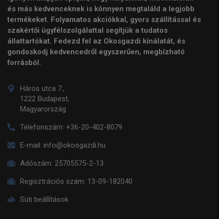
és más kedvenceknek is könnyen megtaláld a legjobb
termékeket. Folyamatos akciókkal, gyors szállítással és
szakértői ügyfélszolgálattal segítjük a tudatos
állattartókat. Fedezd fel az Okosgazdi kínálatát, és
gondoskodj kedvencedről egyszerűen, megbízható
forrásból.
Háros utca 7.,
1222 Budapest,
Magyarország
Telefonszám:
+36-20-402-8079
E-mail:
info@okosgazdi.hu
Adószám:
25705575-2-13
Regisztrációs szám:
13-09-182040
Süti beállítások