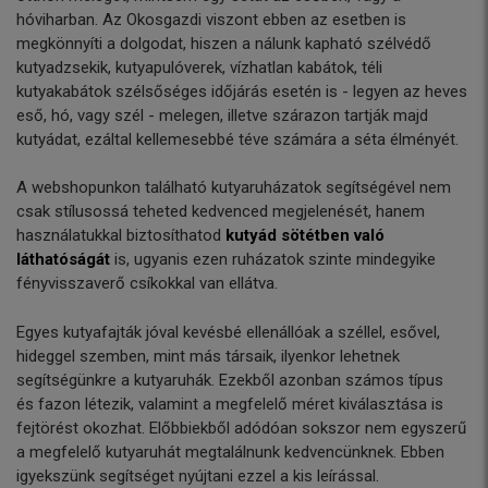
hóviharban. Az Okosgazdi viszont ebben az esetben is
megkönnyíti a dolgodat, hiszen a nálunk kapható szélvédő
kutyadzsekik, kutyapulóverek, vízhatlan kabátok, téli
kutyakabátok szélsőséges időjárás esetén is - legyen az heves
eső, hó, vagy szél - melegen, illetve szárazon tartják majd
kutyádat, ezáltal kellemesebbé téve számára a séta élményét.
A webshopunkon található kutyaruházatok segítségével nem
csak stílusossá teheted kedvenced megjelenését, hanem
használatukkal biztosíthatod
kutyád sötétben való
láthatóságát
is, ugyanis ezen ruházatok szinte mindegyike
fényvisszaverő csíkokkal van ellátva.
Egyes kutyafajták jóval kevésbé ellenállóak a széllel, esővel,
hideggel szemben, mint más társaik, ilyenkor lehetnek
segítségünkre a kutyaruhák. Ezekből azonban számos típus
és fazon létezik, valamint a megfelelő méret kiválasztása is
fejtörést okozhat. Előbbiekből adódóan sokszor nem egyszerű
a megfelelő kutyaruhát megtalálnunk kedvencünknek. Ebben
igyekszünk segítséget nyújtani ezzel a kis leírással.