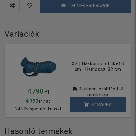
TERMÉKVARIÁNSOK
Variációk
XS | Haskörméret: 45-60
cm | Háthossz: 32 cm
Raktáron, szállítás 1-2
4 790
Ft
munkanap
4 790
Ft / db
KOSÁRBA
24 hűségpontot kapsz!
Hasonló termékek