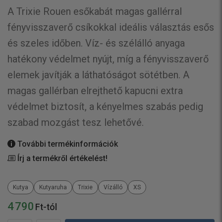
A Trixie Rouen esőkabát magas gallérral
fényvisszaverő csíkokkal ideális választás esős
és szeles időben. Víz- és szélálló anyaga
hatékony védelmet nyújt, míg a fényvisszaverő
elemek javítják a láthatóságot sötétben. A
magas gallérban elrejthető kapucni extra
védelmet biztosít, a kényelmes szabás pedig
szabad mozgást tesz lehetővé.
További termékinformációk
Írj a termékről értékelést!
Kutya
Kutyaruha
Trixie
Vízálló
XS
4 790
Ft-tól