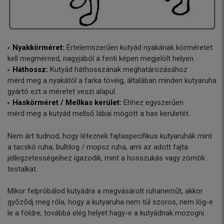
Nyakkörméret:
Értelemszerűen kutyád nyakának körméretet
kell megmérned, nagyjából a fenti képen megjelölt helyen.
Háthossz:
Kutyád háthosszának meghatározásához
mérd meg a nyakától a farka tövéig, általában minden kutyaruha
gyártó ezt a méretet veszi alapul.
Haskörméret / Mellkas kerület:
Ehhez egyszerűen
mérd meg a kutyád mellső lábai mögött a has kerületét.
Nem árt tudnod, hogy léteznek fajtaspecifikus kutyaruhák mint
a tacskó ruha, bulldog / mopsz ruha, ami az adott fajta
jellegzetességeihez igazodik, mint a hosszukás vagy zömök
testalkat.
Mikor felpróbálod kutyádra a megvásárolt ruhaneműt, akkor
győződj meg róla, hogy a kutyaruha nem túl szoros, nem lóg-e
le a földre, továbbá elég helyet hagy-e a kutyádnak mozogni.