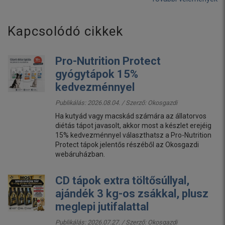
Kapcsolódó cikkek
Pro-Nutrition Protect
gyógytápok 15%
kedvezménnyel
Publikálás: 2026.08.04. / Szerző:
Okosgazdi
Ha kutyád vagy macskád számára az állatorvos
diétás tápot javasolt, akkor most a készlet erejéig
15% kedvezménnyel választhatsz a Pro-Nutrition
Protect tápok jelentős részéből az Okosgazdi
webáruházban.
CD tápok extra töltősúllyal,
ajándék 3 kg-os zsákkal, plusz
meglepi jutifalattal
Publikálás: 2026.07.27. / Szerző:
Okosgazdi