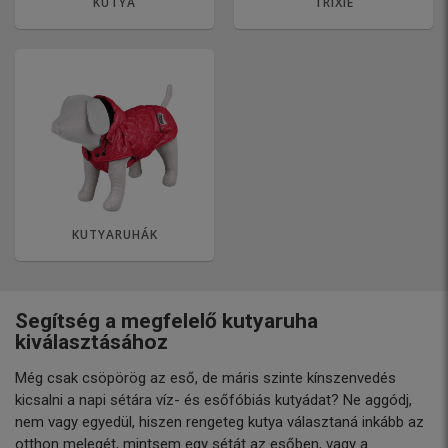
KUTYA
TRIXIE
KUTYARUHÁK
Segítség a megfelelő kutyaruha
kiválasztásához
Még csak csöpörög az eső, de máris szinte kínszenvedés
kicsalni a napi sétára víz- és esőfóbiás kutyádat? Ne aggódj,
nem vagy egyedül, hiszen rengeteg kutya választaná inkább az
otthon melegét, mintsem egy sétát az esőben, vagy a