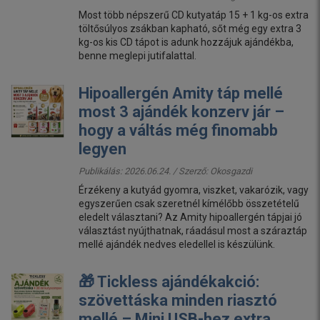
Most több népszerű CD kutyatáp 15 + 1 kg-os extra
töltősúlyos zsákban kapható, sőt még egy extra 3
kg-os kis CD tápot is adunk hozzájuk ajándékba,
benne meglepi jutifalattal.
Hipoallergén Amity táp mellé
most 3 ajándék konzerv jár –
hogy a váltás még finomabb
legyen
Publikálás: 2026.06.24. / Szerző:
Okosgazdi
Érzékeny a kutyád gyomra, viszket, vakarózik, vagy
egyszerűen csak szeretnél kímélőbb összetételű
eledelt választani? Az Amity hipoallergén tápjai jó
választást nyújthatnak, ráadásul most a száraztáp
mellé ajándék nedves eledellel is készülünk.
🎁 Tickless ajándékakció:
szövettáska minden riasztó
mellé – Mini USB-hez extra