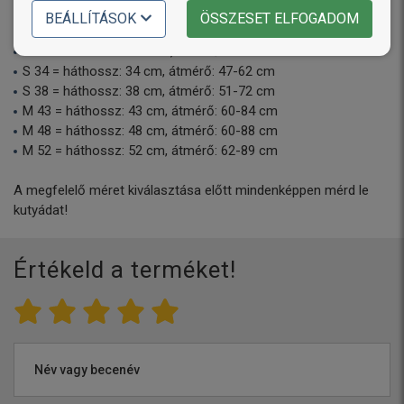
BEÁLLÍTÁSOK
ÖSSZESET ELFOGADOM
XS 30 = háthossz: 30 cm, átmérő: 43-58 cm
XS 32 = háthossz: 32 cm, átmérő: 45-60 cm
S 34 = háthossz: 34 cm, átmérő: 47-62 cm
S 38 = háthossz: 38 cm, átmérő: 51-72 cm
M 43 = háthossz: 43 cm, átmérő: 60-84 cm
M 48 = háthossz: 48 cm, átmérő: 60-88 cm
M 52 = háthossz: 52 cm, átmérő: 62-89 cm
A megfelelő méret kiválasztása előtt mindenképpen mérd le
kutyádat!
Értékeld a terméket!
Név vagy becenév