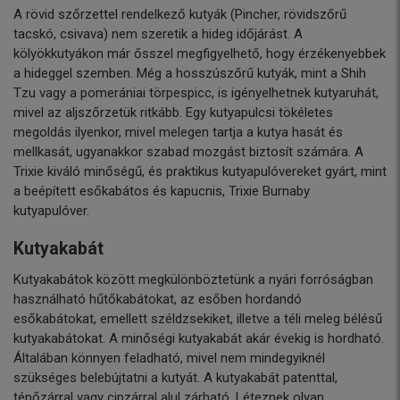
A rövid szőrzettel rendelkező kutyák (Pincher, rövidszőrű
tacskó, csivava) nem szeretik a hideg időjárást. A
kölyökkutyákon már ősszel megfigyelhető, hogy érzékenyebbek
a hideggel szemben. Még a hosszúszőrű kutyák, mint a Shih
Tzu vagy a pomerániai törpespicc, is igényelhetnek kutyaruhát,
mivel az aljszőrzetük ritkább. Egy kutyapulcsi tökéletes
megoldás ilyenkor, mivel melegen tartja a kutya hasát és
mellkasát, ugyanakkor szabad mozgást biztosít számára. A
Trixie kiváló minőségű, és praktikus kutyapulóvereket gyárt, mint
a beépített esőkabátos és kapucnis, Trixie Burnaby
kutyapulóver.
Kutyakabát
Kutyakabátok között megkülönböztetünk a nyári forróságban
használható hűtőkabátokat, az esőben hordandó
esőkabátokat, emellett széldzsekiket, illetve a téli meleg bélésű
kutyakabátokat. A minőségi kutyakabát akár évekig is hordható.
Általában könnyen feladható, mivel nem mindegyiknél
szükséges belebújtatni a kutyát. A kutyakabát patenttal,
tépőzárral vagy cipzárral alul zárható. Léteznek olyan