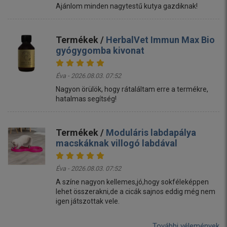
Ajánlom minden nagytestű kutya gazdiknak!
Termékek /
HerbalVet Immun Max Bio
gyógygomba kivonat
Éva - 2026.08.03. 07:52
Nagyon örülök, hogy rátaláltam erre a termékre,
hatalmas segítség!
Termékek /
Moduláris labdapálya
macskáknak villogó labdával
Éva - 2026.08.03. 07:52
A színe nagyon kellemes,jó,hogy sokféleképpen
lehet összerakni,de a cicák sajnos eddig még nem
igen játszottak vele.
További vélemények