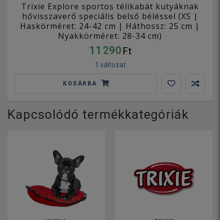
Trixie Explore sportos télikabát kutyáknak
hővisszaverő speciális belső béléssel (XS |
Haskörméret: 24-42 cm | Háthossz: 25 cm |
Nyakkörméret: 28-34 cm)
11 290
Ft
1 változat
KOSÁRBA
Kapcsolódó termékkategóriák