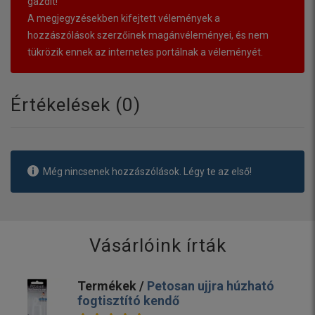
gazdit!
A megjegyzésekben kifejtett vélemények a
hozzászólások szerzőinek magánvéleményei, és nem
tükrözik ennek az internetes portálnak a véleményét.
Értékelések (
0
)
Még nincsenek hozzászólások. Légy te az első!
Vásárlóink írták
Termékek /
Petosan ujjra húzható
fogtisztító kendő