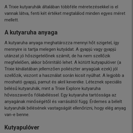
A Trixie kutyaruhák általában többféle méretezésekkel is el
vannak látva, fenti két értéket megtalálod minden egyes méret
mellett.
A kutyaruha anyaga
A kutyaruha anyaga meghatározza mennyi hőt szigetel, így
mennyire is tartja melegen kutyádat. A gyapjú vagy gyapjú
utánzat jó hőszigetelőnek számít, de ha nem szellőzik
megfelelően, akkor bőrirritáló lehet. A kötött kutyapulóver (a
Trixie kínálatában jellemzően poliészter anyagúak ezek) jól
szellőzik, viszont a használat során kicsit nyúlhat. A legjobb a
mosható gyapjú, pamut és akril keveréke. Léteznek speciális
bélésű kutyaruhák, mint a Trixie Explore kutyaruha
hővisszaverős fóliabéléssel. Egy kutyaruha tartóssága az
anyagának minőségétől és varrásától függ. Érdemes a bélelt
kutyaruhák bélésének vastagságát ellenőrizni, hogy elég anyag
van-e benne.
Kutyapulóver