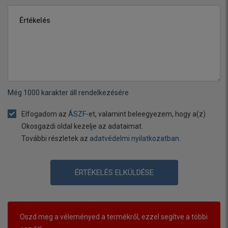
Értékelés
Még
1000
karakter áll rendelkezésére
Elfogadom az
ÁSZF
-et, valamint beleegyezem, hogy a(z)
Okosgazdi oldal kezelje az adataimat.
További részletek az
adatvédelmi nyilatkozatban
.
ÉRTÉKELÉS ELKÜLDÉSE
Oszd meg a véleményed a termékről, ezzel segítve a többi