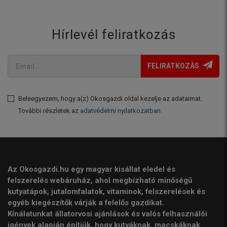
Hírlevél feliratkozás
FELIRATKOZÁS
Beleegyezem, hogy a(z) Okosgazdi oldal kezelje az adataimat.
További részletek az
adatvédelmi nyilatkozatban
.
Az Okosgazdi.hu egy magyar kisállat eledel és
felszerelés webáruház, ahol megbízható minőségű
kutyatápok, jutalomfalatok, vitaminok, felszerelések és
egyéb kiegészítők várják a felelős gazdikat.
Kínálatunkat állatorvosi ajánlások és valós felhasználói
igények alapján építjük, hogy kutyáknak, macskáknak