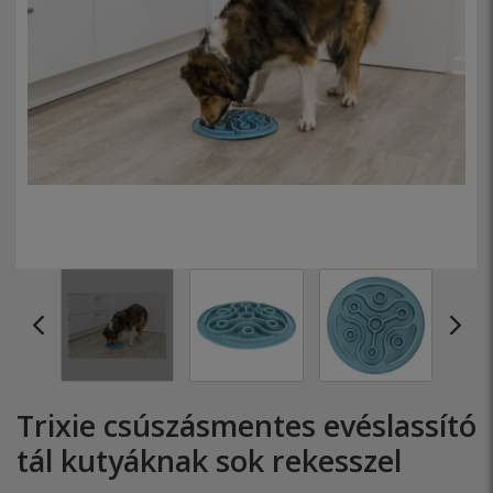
Trixie csúszásmentes evéslassító
tál kutyáknak sok rekesszel