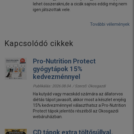
lehet összerakni,de a cicák sajnos eddig még nem
igen játszottak vele.
További vélemények
Kapcsolódó cikkek
Pro-Nutrition Protect
gyógytápok 15%
kedvezménnyel
Publikálás: 2026.08.04. / Szerző:
Okosgazdi
Ha kutyád vagy macskád számára az állatorvos
diétás tápot javasolt, akkor most a készlet erejéig
15% kedvezménnyel választhatsz a Pro-Nutrition
Protect tápok jelentős részéből az Okosgazdi
webáruházban.
CD tápok extra töltősúllyal,