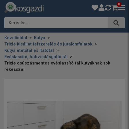
0
Keresés…
Kezdőoldal
Kutya
Trixie kisállat felszerelés és jutalomfalatok
Kutya etetőtál és itatótál
Evéslassító, habzsolásgátló tál
Trixie csúszásmentes evéslassító tál kutyáknak sok
rekesszel