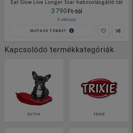
Eat Slow Live Longer Star habzsolásgátló tál
3 790
Ft-tól
9 változat
MUTASS TÖBBET
Kapcsolódó termékkategóriák
KUTYA
TRIXIE