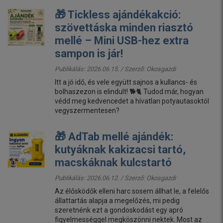
🎁 Tickless ajándékakció:
szövettáska minden riasztó
mellé – Mini USB-hez extra
sampon is jár!
Publikálás: 2026.06.15. / Szerző:
Okosgazdi
Itt a jó idő, és vele együtt sajnos a kullancs- és
bolhaszezon is elindult! 🐕🐈 Tudod már, hogyan
védd meg kedvencedet a hívatlan potyautasoktól
vegyszermentesen?
🎁 AdTab mellé ajándék:
kutyáknak kakizacsi tartó,
macskáknak kulcstartó
Publikálás: 2026.06.12. / Szerző:
Okosgazdi
Az élősködők elleni harc sosem állhat le, a felelős
állattartás alapja a megelőzés, mi pedig
szeretnénk ezt a gondoskodást egy apró
figyelmességgel megköszönni nektek. Most az