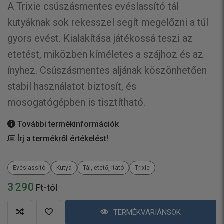
A Trixie csúszásmentes evéslassító tál
kutyáknak sok rekesszel segít megelőzni a túl
gyors evést. Kialakítása játékossá teszi az
etetést, miközben kíméletes a szájhoz és az
ínyhez. Csúszásmentes aljának köszönhetően
stabil használatot biztosít, és
mosogatógépben is tisztítható.
További termékinformációk
Írj a termékről értékelést!
Evéslassító
Kutya
Tál, etető, itató
Trixie
3 290
Ft-tól
TERMÉKVARIÁNSOK