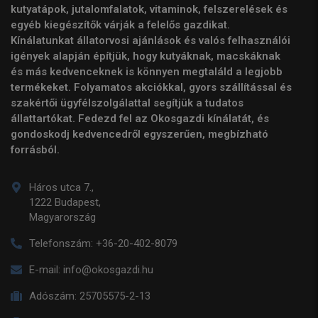
kutyatápok, jutalomfalatok, vitaminok, felszerelések és
egyéb kiegészítők várják a felelős gazdikat.
Kínálatunkat állatorvosi ajánlások és valós felhasználói
igények alapján építjük, hogy kutyáknak, macskáknak
és más kedvenceknek is könnyen megtaláld a legjobb
termékeket. Folyamatos akciókkal, gyors szállítással és
szakértői ügyfélszolgálattal segítjük a tudatos
állattartókat. Fedezd fel az Okosgazdi kínálatát, és
gondoskodj kedvencedről egyszerűen, megbízható
forrásból.
Háros utca 7.,
1222 Budapest,
Magyarország
Telefonszám:
+36-20-402-8079
E-mail:
info@okosgazdi.hu
Adószám:
25705575-2-13