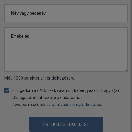
Név vagy becenév
Értékelés
Még
1000
karakter áll rendelkezésére
Elfogadom az
ÁSZF
-et, valamint beleegyezem, hogy a(z)
Okosgazdi oldal kezelje az adataimat.
További részletek az
adatvédelmi nyilatkozatban
.
ÉRTÉKELÉS ELKÜLDÉSE