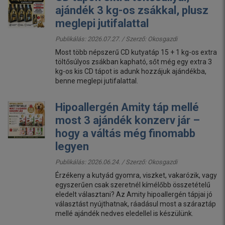
ajándék 3 kg-os zsákkal, plusz
meglepi jutifalattal
Publikálás: 2026.07.27. / Szerző:
Okosgazdi
Most több népszerű CD kutyatáp 15 + 1 kg-os extra
töltősúlyos zsákban kapható, sőt még egy extra 3
kg-os kis CD tápot is adunk hozzájuk ajándékba,
benne meglepi jutifalattal.
Hipoallergén Amity táp mellé
most 3 ajándék konzerv jár –
hogy a váltás még finomabb
legyen
Publikálás: 2026.06.24. / Szerző:
Okosgazdi
Érzékeny a kutyád gyomra, viszket, vakarózik, vagy
egyszerűen csak szeretnél kímélőbb összetételű
eledelt választani? Az Amity hipoallergén tápjai jó
választást nyújthatnak, ráadásul most a száraztáp
mellé ajándék nedves eledellel is készülünk.