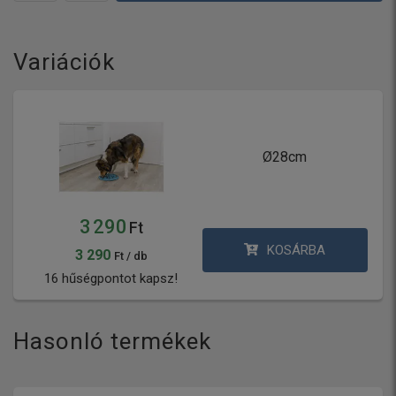
Variációk
Ø28cm
3 290
Ft
KOSÁRBA
3 290
Ft / db
16 hűségpontot kapsz!
Hasonló termékek