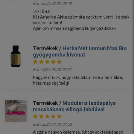
Éva - 2026.08.03. 09:49
10/10 es!
Két Amerika Akita számára szoktam venni, és csak
dicsérni tudom!
Ajánlom minden nagytestű kutya gazdiknak!
Termékek /
HerbalVet Immun Max Bio
gyógygomba kivonat
Éva - 2026.08.03. 07:52
Nagyon örülök, hogy rátaláltam erre a termékre,
hatalmas segítség!
Termékek /
Moduláris labdapálya
macskáknak villogó labdával
Éva - 2026.08.03. 07:52
A színe nagyon kellemes,jó,hogy sokféleképpen