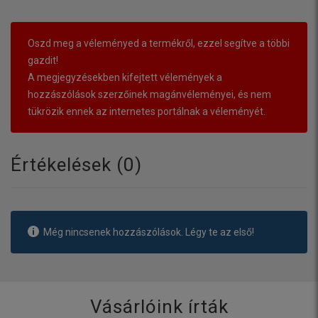
Oszd meg a véleményed a termékről, ezzel segítve a többi
gazdit!
A megjegyzésekben kifejtett vélemények a
hozzászólások szerzőinek magánvéleményei, és nem
tükrözik ennek az internetes portálnak a véleményét.
Értékelések (
0
)
Még nincsenek hozzászólások. Légy te az első!
Vásárlóink írták