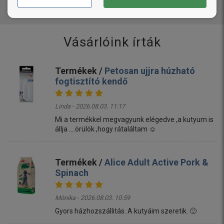
Vásárlóink írták
Termékek /
Petosan ujjra húzható
fogtisztító kendő
Linda - 2026.08.03. 11:17
Mi a termékkel megvagyunk elégedve ,a kutyum is
állja ....örülök ,hogy rátaláltam ☺️
Termékek /
Alice Adult Active Pork &
Spinach
Mónika - 2026.08.03. 10:59
Gyors házhozszállitás. A kutyáim szeretik. 🙂