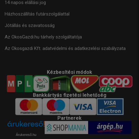
14 napos elállási jog
Házhoszállítás futárszolgálattal
Jótállás és szavatosság
Az OkosGazdi.hu tárhely szolgáltatója
Az Okosgazdi Kft. adatvédelmi és adatkezelési szabályzata
Kézbesítési módok
Bankkártyás fizetési lehetőség
Partnerek
Árukereső.hu