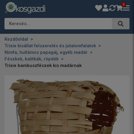
0
Keresés…
Kezdőoldal
Trixie kisállat felszerelés és jutalomfalatok
Nimfa, hullámos papagáj, egyéb madár
Fészkek, kalitkák, röpdék
Trixie bambuszfészek kis madárnak