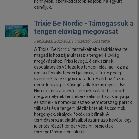
könnyebb, szórakoztatóbb és jobb, ha együtt
csináljuk.
Trixie Be Nordic - Támogassuk a
tengeri élővilág megóvását
Publikálás: 2020.03.01. / Szerző:
Okosgazdi
A Trixie "Be Nordic" termékeinek vásárlásával te
magad is hozzájárulhatsz a tengeri élővilág
megóvásához. Friss levegő, élénk színek,
csodálatos és változatos tengeri élővilág - ez az,
ami az Északi-tengert jellemzi, a Trixie pedig
szeretné, ha ez így is maradna. Ezért az észak-
németországi illetőségű vállalkozás egy új - Be
Nordic fantázianevű - termékcsaládot alkotott
meg, amelynek termékei - valamint azok anyaga
és színei - a homokos észak-németországi partok
tájképét és a tengert idézik: kötelek és csomók,
horgonyok, sirályok, fókák és bálnák. A
terméksorozat eladásaiból származó bevétel egy
jelentős részét tenger védelmi projektek
támogatására ajánlják fel.