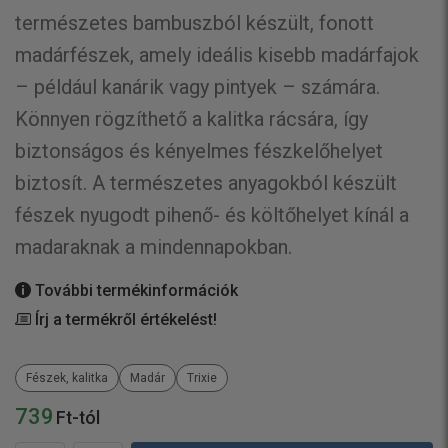
természetes bambuszból készült, fonott
madárfészek, amely ideális kisebb madárfajok
– például kanárik vagy pintyek – számára.
Könnyen rögzíthető a kalitka rácsára, így
biztonságos és kényelmes fészkelőhelyet
biztosít. A természetes anyagokból készült
fészek nyugodt pihenő- és költőhelyet kínál a
madaraknak a mindennapokban.
További termékinformációk
Írj a termékről értékelést!
Fészek, kalitka
Madár
Trixie
739
Ft-tól