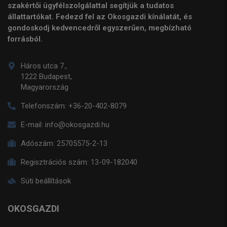
szakértői ügyfélszolgálattal segítjük a tudatos
állattartókat. Fedezd fel az Okosgazdi kínálatát, és
gondoskodj kedvencedről egyszerűen, megbízható
forrásból.
Háros utca 7.,
1222 Budapest,
Magyarország
Telefonszám:
+36-20-402-8079
E-mail:
info@okosgazdi.hu
Adószám:
25705575-2-13
Regisztrációs szám:
13-09-182040
Süti beállítások
OKOSGAZDI