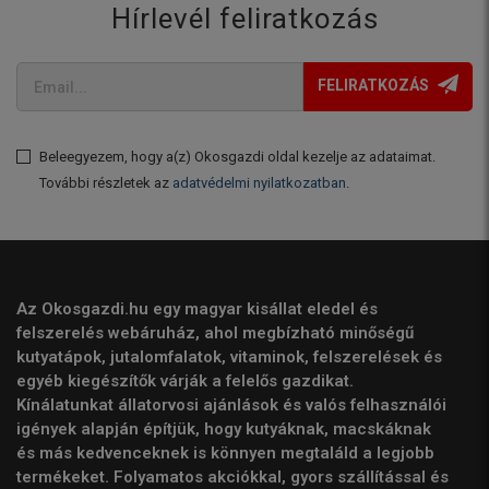
Hírlevél feliratkozás
FELIRATKOZÁS
Beleegyezem, hogy a(z) Okosgazdi oldal kezelje az adataimat.
További részletek az
adatvédelmi nyilatkozatban
.
Az Okosgazdi.hu egy magyar kisállat eledel és
felszerelés webáruház, ahol megbízható minőségű
kutyatápok, jutalomfalatok, vitaminok, felszerelések és
egyéb kiegészítők várják a felelős gazdikat.
Kínálatunkat állatorvosi ajánlások és valós felhasználói
igények alapján építjük, hogy kutyáknak, macskáknak
és más kedvenceknek is könnyen megtaláld a legjobb
termékeket. Folyamatos akciókkal, gyors szállítással és