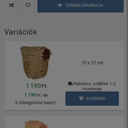
TERMÉKVARIÁNSOK
Variációk
15 x 12 cm
Raktáron, szállítás 1-2
1 190
Ft
munkanap
1 190
Ft / db
KOSÁRBA
6 hűségpontot kapsz!