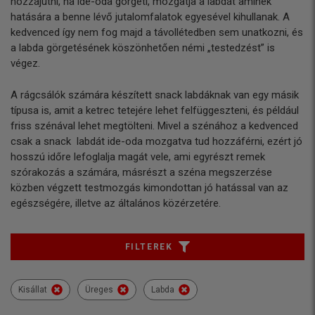
hozzájutni, ha ide-oda görgeti, mozgatja a labdát aminek
hatására a benne lévő jutalomfalatok egyesével kihullanak. A
kedvenced így nem fog majd a távollétedben sem unatkozni, és
a labda görgetésének köszönhetően némi „testedzést” is
végez.
A rágcsálók számára készített snack labdáknak van egy másik
típusa is, amit a ketrec tetejére lehet felfüggeszteni, és például
friss szénával lehet megtölteni. Mivel a szénához a kedvenced
csak a snack labdát ide-oda mozgatva tud hozzáférni, ezért jó
hosszú időre lefoglalja magát vele, ami egyrészt remek
szórakozás a számára, másrészt a széna megszerzése
közben végzett testmozgás kimondottan jó hatással van az
egészségére, illetve az általános közérzetére.
FILTEREK
Kisállat
Üreges
Labda