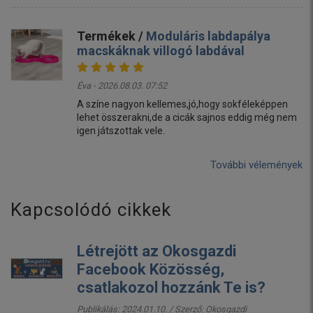
Termékek /
Moduláris labdapálya
macskáknak villogó labdával
Éva - 2026.08.03. 07:52
A színe nagyon kellemes,jó,hogy sokféleképpen
lehet összerakni,de a cicák sajnos eddig még nem
igen játszottak vele.
További vélemények
Kapcsolódó cikkek
Létrejött az Okosgazdi
Facebook Közösség,
csatlakozol hozzánk Te is?
Publikálás: 2024.01.10. / Szerző:
Okosgazdi