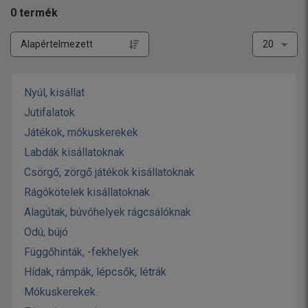
0
termék
Nyúl, kisállat
Jutifalatok
Játékok, mókuskerekek
Labdák kisállatoknak
Csörgő, zörgő játékok kisállatoknak
Rágókötelek kisállatoknak
Alagútak, búvóhelyek rágcsálóknak
Odú, bújó
Függőhinták, -fekhelyek
Hídak, rámpák, lépcsők, létrák
Mókuskerekek