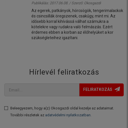
Publikálás: 2017.06.08. / Szerző:
Okosgazdi
Az egerek, patkányok, hörcsögök, tengerimalackok
és csincsillák öregszenek, csakúgy, mint mi. Az
idősebb korral kihívássá válhat számukra a
kötelekre vagy rudakra való felmászás. Ezért
érdemes ebben a korban az élőhelyüket a kor
szükségleteihez igazítani.
Hírlevél feliratkozás
FELIRATKOZÁS
Beleegyezem, hogy a(z) Okosgazdi oldal kezelje az adataimat.
További részletek az
adatvédelmi nyilatkozatban
.