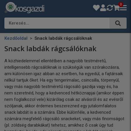
0
Keresés…
Kezdőoldal
Snack labdák rágcsálóknak
Snack labdák rágcsálóknak
A közhiedelemmel ellentétben a nagyobb testméretű,
intelligensebb rágcsálóknak is szükségük van szórakozásra,
ami különösen igaz abban az esetben, ha egyedül, a fajtársaik
nélkül tartjuk őket. Ha egy
tengerimalac
, csincsilla, törpenyúl,
vagy más nagyobb testméretű rágcsáló gazdija vagy és, ha
nem szeretnéd, hogy a kedvenced hétköznapjai (amikor éppen
nem foglalkozol vele) kizárólag csak az alvásról és az evésről
szóljanak, akkor érdemes beszerezned egy jutalomfalatos
snack labdát is a számára. Ebbe különféle, a kedvenced
számára megfelelő rágcsáló snackeket, vagy más finomságot
(pl. zöldség darabkákat) tehetsz, amikhez ő csak úgy tud