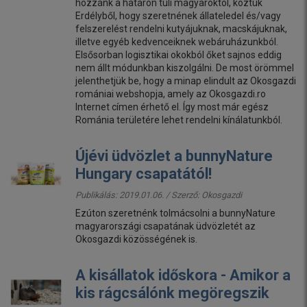
hozzánk a határon túli magyaroktól, köztük
Erdélyből, hogy szeretnének állateledel és/vagy
felszerelést rendelni kutyájuknak, macskájuknak,
illetve egyéb kedvenceiknek webáruházunkból.
Elsősorban logisztikai okokból őket sajnos eddig
nem állt módunkban kiszolgálni. De most örömmel
jelenthetjük be, hogy a minap elindult az Okosgazdi
romániai webshopja, amely az Okosgazdi.ro
Internet címen érhető el. Így most már egész
Románia területére lehet rendelni kínálatunkból.
Újévi üdvözlet a bunnyNature
Hungary csapatától!
Publikálás: 2019.01.06. / Szerző:
Okosgazdi
Ezúton szeretnénk tolmácsolni a bunnyNature
magyarországi csapatának üdvözletét az
Okosgazdi közösségének is.
A kisállatok időskora - Amikor a
kis rágcsálónk megöregszik