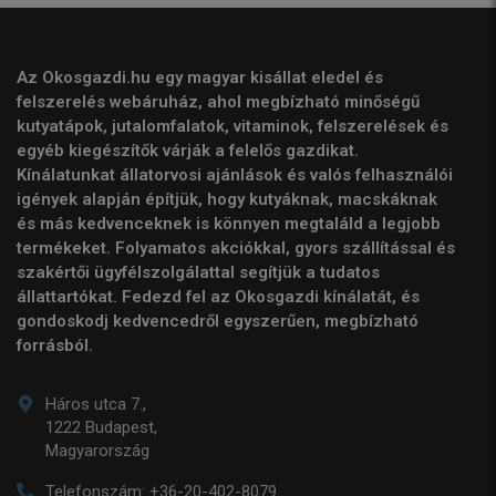
Az Okosgazdi.hu egy magyar kisállat eledel és
felszerelés webáruház, ahol megbízható minőségű
kutyatápok, jutalomfalatok, vitaminok, felszerelések és
egyéb kiegészítők várják a felelős gazdikat.
Kínálatunkat állatorvosi ajánlások és valós felhasználói
igények alapján építjük, hogy kutyáknak, macskáknak
és más kedvenceknek is könnyen megtaláld a legjobb
termékeket. Folyamatos akciókkal, gyors szállítással és
szakértői ügyfélszolgálattal segítjük a tudatos
állattartókat. Fedezd fel az Okosgazdi kínálatát, és
gondoskodj kedvencedről egyszerűen, megbízható
forrásból.
Háros utca 7.,
1222 Budapest,
Magyarország
Telefonszám:
+36-20-402-8079