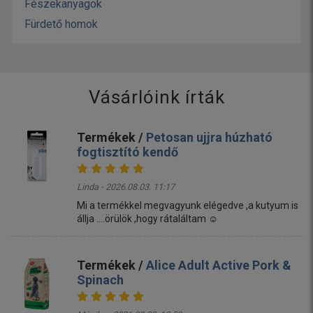
Fészekanyagok
Fürdető homok
Vásárlóink írták
Termékek /
Petosan ujjra húzható
fogtisztító kendő
Linda - 2026.08.03. 11:17
Mi a termékkel megvagyunk elégedve ,a kutyum is
állja ....örülök ,hogy rátaláltam ☺️
Termékek /
Alice Adult Active Pork &
Spinach