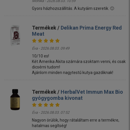
Mónika - 2026.08.03. 10:59
Gyors házhozszállitás. A kutyáim szeretik. 🙂
Termékek /
Delikan Prima Energy Red
Meat
Éva - 2026.08.03. 09:49
10/10 es!
Két Amerika Akita számára szoktam venni, és csak
dicsérni tudom!
Ajánlom minden nagytestű kutya gazdiknak!
Termékek /
HerbalVet Immun Max Bio
gyógygomba kivonat
Éva - 2026.08.03. 07:52
Nagyon örülök, hogy rátaláltam erre a termékre,
hatalmas segítség!