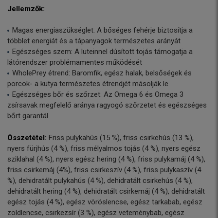
Jellemzők:
Magas energiaszükséglet: A bőséges fehérje biztosítja a
többlet energiát és a tápanyagok természetes arányát
Egészséges szem: A luteinnel dúsított tojás támogatja a
látórendszer problémamentes működését
WholePrey étrend: Baromfik, egész halak, belsőségek és
porcok- a kutya természetes étrendjét másolják le
Egészséges bőr és szőrzet: Az Omega 6 és Omega 3
zsírsavak megfelelő aránya ragyogó szőrzetet és egészséges
bőrt garantál
Összetétel:
Friss pulykahús (15 %), friss csirkehús (13 %),
nyers fürjhús (4 %), friss mélyalmos tojás (4 %), nyers egész
sziklahal (4 %), nyers egész hering (4 %), friss pulykamáj (4 %),
friss csirkemáj (4%), friss csirkeszív (4 %), friss pulykaszív (4
%), dehidratált pulykahús (4 %), dehidratált csirkehús (4 %),
dehidratált hering (4 %), dehidratált csirkemáj (4 %), dehidratált
egész tojás (4 %), egész vöröslencse, egész tarkabab, egész
zöldlencse, csirkezsír (3 %), egész veteménybab, egész