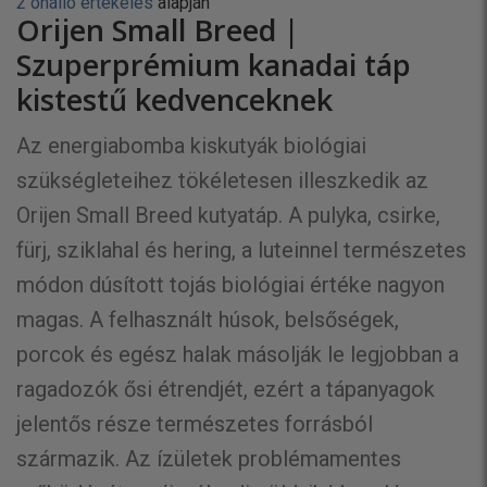
2 önálló értékelés
alapján
Orijen Small Breed |
Szuperprémium kanadai táp
kistestű kedvenceknek
Az energiabomba kiskutyák biológiai
szükségleteihez tökéletesen illeszkedik az
Orijen Small Breed kutyatáp. A pulyka, csirke,
fürj, sziklahal és hering, a luteinnel természetes
módon dúsított tojás biológiai értéke nagyon
magas. A felhasznált húsok, belsőségek,
porcok és egész halak másolják le legjobban a
ragadozók ősi étrendjét, ezért a tápanyagok
jelentős része természetes forrásból
származik. Az ízületek problémamentes