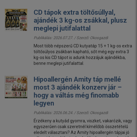
CD tápok extra töltősúllyal,
ajándék 3 kg-os zsákkal, plusz
meglepi jutifalattal
Publikálás: 2026.07.27. / Szerző:
Okosgazdi
Most több népszerű CD kutyatáp 15 + 1 kg-os extra
töltősúlyos zsákban kapható, sőt még egy extra 3
kg-os kis CD tápot is adunk hozzájuk ajándékba,
benne meglepi jutifalattal.
Hipoallergén Amity táp mellé
most 3 ajándék konzerv jár –
hogy a váltás még finomabb
legyen
Publikálás: 2026.06.24. / Szerző:
Okosgazdi
Érzékeny a kutyád gyomra, viszket, vakarózik, vagy
egyszerűen csak szeretnél kímélőbb összetételű
eledelt választani? Az Amity hipoallergén tápjai jó