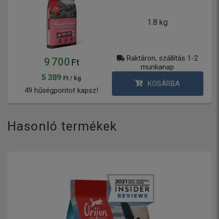
1.8 kg
Raktáron, szállítás 1-2
9 700
Ft
munkanap
5 389
Ft / kg
KOSÁRBA
49 hűségpontot kapsz!
Hasonló termékek