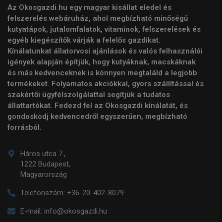
Az Okosgazdi.hu egy magyar kisállat eledel és
felszerelés webáruház, ahol megbízható minőségű
kutyatápok, jutalomfalatok, vitaminok, felszerelések és
egyéb kiegészítők várják a felelős gazdikat.
Kínálatunkat állatorvosi ajánlások és valós felhasználói
igények alapján építjük, hogy kutyáknak, macskáknak
és más kedvenceknek is könnyen megtaláld a legjobb
termékeket. Folyamatos akciókkal, gyors szállítással és
szakértői ügyfélszolgálattal segítjük a tudatos
állattartókat. Fedezd fel az Okosgazdi kínálatát, és
gondoskodj kedvencedről egyszerűen, megbízható
forrásból.
Háros utca 7.,
1222 Budapest,
Magyarország
Telefonszám:
+36-20-402-8079
E-mail:
info@okosgazdi.hu