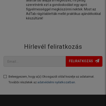
állattartás alapja a megelőzés, mi pedig
szeretnénk ezt a gondoskodást egy apró
figyelmességgel megköszönni nektek. Most az
AdTab rágótabletták mellé praktikus ajándékokkal
készültünk!
Hírlevél feliratkozás
FELIRATKOZÁS
Beleegyezem, hogy a(z) Okosgazdi oldal kezelje az adataimat.
További részletek az
adatvédelmi nyilatkozatban
.