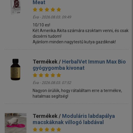
Meat
Éva - 2026.08.03. 09:49
10/10 es!
Két Amerika Akita számára szoktam venni, és csak
dicsérni tudom!
Ajánlom minden nagytestű kutya gazdiknak!
Termékek /
HerbalVet Immun Max Bio
gyógygomba kivonat
Éva - 2026.08.03. 07:52
Nagyon örülök, hogy rátaláltam erre a termékre,
hatalmas segítség!
Termékek /
Moduláris labdapálya
macskáknak villogó labdával