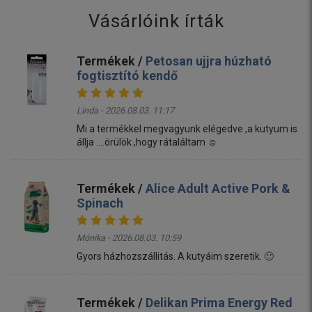
Vásárlóink írták
Termékek /
Petosan ujjra húzható
fogtisztító kendő
Linda - 2026.08.03. 11:17
Mi a termékkel megvagyunk elégedve ,a kutyum is
állja ....örülök ,hogy rátaláltam ☺️
Termékek /
Alice Adult Active Pork &
Spinach
Mónika - 2026.08.03. 10:59
Gyors házhozszállitás. A kutyáim szeretik. 🙂
Termékek /
Delikan Prima Energy Red