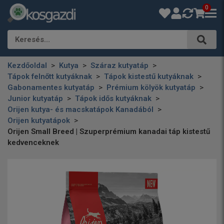
0
Keresés…
Kezdőoldal
Kutya
Száraz kutyatáp
Tápok felnőtt kutyáknak
Tápok kistestű kutyáknak
Gabonamentes kutyatáp
Prémium kölyök kutyatáp
Junior kutyatáp
Tápok idős kutyáknak
Orijen kutya- és macskatápok Kanadából
Orijen kutyatápok
Orijen Small Breed | Szuperprémium kanadai táp kistestű
kedvenceknek