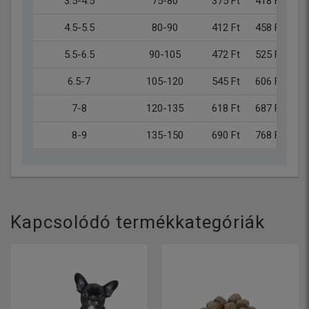
3.5-4.5
75-80
375 Ft
418 Ft
4.5-5.5
80-90
412 Ft
458 Ft
5.5-6.5
90-105
472 Ft
525 Ft
6.5-7
105-120
545 Ft
606 Ft
7-8
120-135
618 Ft
687 Ft
8-9
135-150
690 Ft
768 Ft
Kapcsolódó termékkategóriák