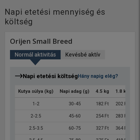
Napi etetési mennyiség és
költség
Orijen Small Breed
Normál aktivitás
Kevésbé aktív
Napi etetési költség
Hány napig elég?
Kutya súlya (kg)
Napi adag (g)
4.5 kg
1.8 kg
1-2
30-45
182 Ft
202 Ft
2-2.5
45-60
254 Ft
283 Ft
2.5-3.5
60-75
327 Ft
364 Ft