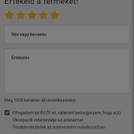
Értékeld a terméket!
Név vagy becenév
Értékelés
Még
1000
karakter áll rendelkezésére
Elfogadom az
ÁSZF
-et, valamint beleegyezem, hogy a(z)
Okosgazdi oldal kezelje az adataimat.
További részletek az
adatvédelmi nyilatkozatban
.