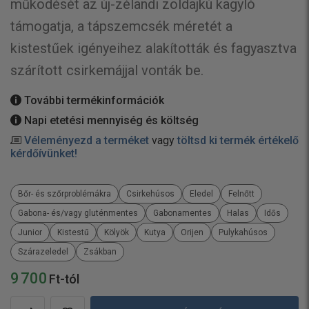
működését az új-zélandi zöldajkú kagyló
támogatja, a tápszemcsék méretét a
kistestűek igényeihez alakították és fagyasztva
szárított csirkemájjal vonták be.
További termékinformációk
Napi etetési mennyiség és költség
Véleményezd a terméket
vagy
töltsd ki termék értékelő
kérdőívünket!
Bőr- és szőrproblémákra
Csirkehúsos
Eledel
Felnőtt
Gabona- és/vagy gluténmentes
Gabonamentes
Halas
Idős
Junior
Kistestű
Kölyök
Kutya
Orijen
Pulykahúsos
Szárazeledel
Zsákban
9 700
Ft-tól