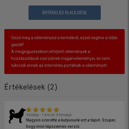
ÉRTÉKELÉS ELKÜLDÉSE
Oszd meg a véleményed a termékről, ezzel segítve a többi
gazdit!
A megjegyzésekben kifejtett vélemények a
hozzászólások szerzőinek magánvéleményei, és nem
tükrözik ennek az internetes portálnak a véleményét.
Értékelések (
2
)
Vendég - 1 éve és 5 hónapja
Nagyon szerette a kutyusunk ezt a tápot. Szuper,
hogy mini tápszemes verzió.