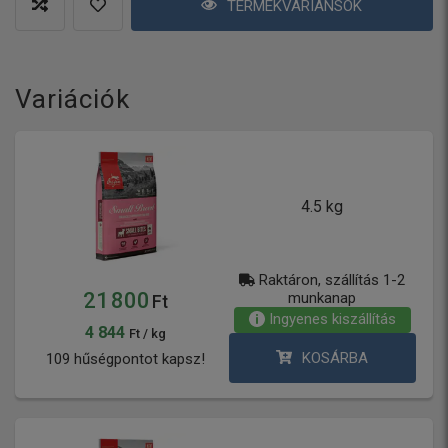
TERMÉKVARIÁNSOK
Variációk
4.5 kg
Raktáron, szállítás 1-2
21 800
munkanap
Ft
Ingyenes kiszállítás
4 844
Ft / kg
KOSÁRBA
109 hűségpontot kapsz!