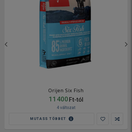
Orijen Six Fish
11 400
Ft-tól
4 változat
MUTASS TÖBBET