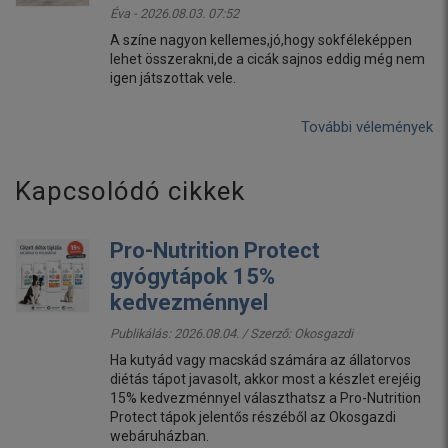
Éva - 2026.08.03. 07:52
A színe nagyon kellemes,jó,hogy sokféleképpen
lehet összerakni,de a cicák sajnos eddig még nem
igen játszottak vele.
További vélemények
Kapcsolódó cikkek
Pro-Nutrition Protect
gyógytápok 15%
kedvezménnyel
Publikálás: 2026.08.04. / Szerző:
Okosgazdi
Ha kutyád vagy macskád számára az állatorvos
diétás tápot javasolt, akkor most a készlet erejéig
15% kedvezménnyel választhatsz a Pro-Nutrition
Protect tápok jelentős részéből az Okosgazdi
webáruházban.