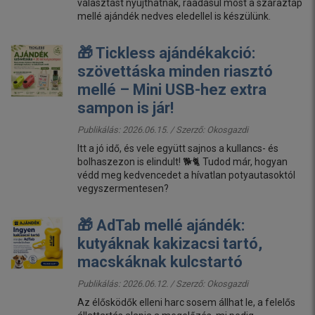
választást nyújthatnak, ráadásul most a száraztáp
mellé ajándék nedves eledellel is készülünk.
🎁 Tickless ajándékakció:
szövettáska minden riasztó
mellé – Mini USB-hez extra
sampon is jár!
Publikálás: 2026.06.15. / Szerző:
Okosgazdi
Itt a jó idő, és vele együtt sajnos a kullancs- és
bolhaszezon is elindult! 🐕🐈 Tudod már, hogyan
védd meg kedvencedet a hívatlan potyautasoktól
vegyszermentesen?
🎁 AdTab mellé ajándék:
kutyáknak kakizacsi tartó,
macskáknak kulcstartó
Publikálás: 2026.06.12. / Szerző:
Okosgazdi
Az élősködők elleni harc sosem állhat le, a felelős