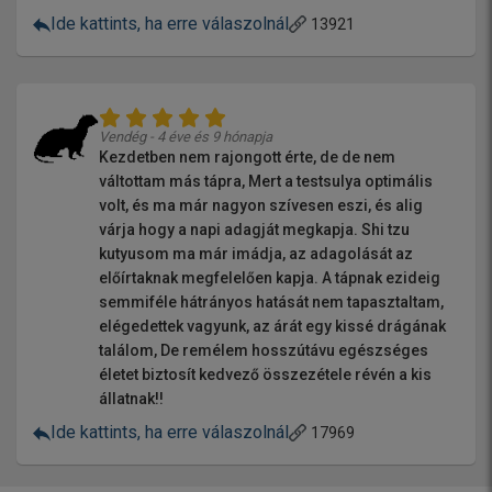
Ide kattints, ha erre válaszolnál
13921
Vendég - 4 éve és 9 hónapja
Kezdetben nem rajongott érte, de de nem
váltottam más tápra, Mert a testsulya optimális
volt, és ma már nagyon szívesen eszi, és alig
várja hogy a napi adagját megkapja. Shi tzu
kutyusom ma már imádja, az adagolását az
előírtaknak megfelelően kapja. A tápnak ezideig
semmiféle hátrányos hatását nem tapasztaltam,
elégedettek vagyunk, az árát egy kissé drágának
találom, De remélem hosszútávu egészséges
életet biztosít kedvező összezétele révén a kis
állatnak!!
Ide kattints, ha erre válaszolnál
17969