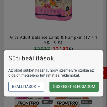
Alice Adult Balance Lamb & Pumpkin (17 + 1
kg) 18 kg
12 917
12 190
Ft
2 változat
Süti beállítások
KOSÁRBA
Az oldal sütiket használ, hogy személyre szabja az
oldalon megjelenő tartalmat és reklámokat..
BEÁLLÍTÁSOK
ÖSSZESET ELFOGADOM