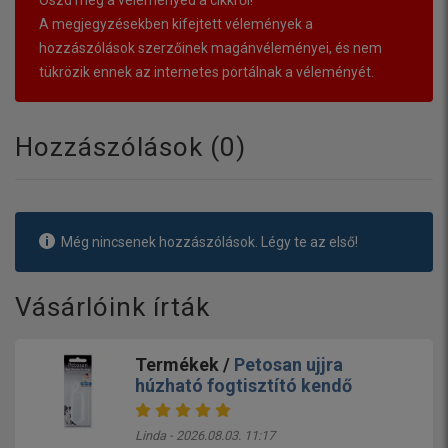
Oszd meg a véleményed a cikkről!
A megjegyzésekben kifejtett vélemények a
hozzászólások szerzőinek magánvéleményei, és nem
tükrözik ennek az internetes portálnak a véleményét.
Hozzászólások (
0
)
Még nincsenek hozzászólások. Légy te az első!
Vásárlóink írták
Termékek /
Petosan ujjra
húzható fogtisztító kendő
Linda - 2026.08.03. 11:17