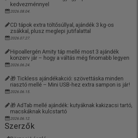
kedvezménnyel
2026.08.04.
CD tápok extra töltősúllyal, ajándék 3 kg-os
zsákkal, plusz meglepi jutifalattal
2026.07.27.
Hipoallergén Amity táp mellé most 3 ajándék
konzerv jár – hogy a váltás még finomabb legyen
2026.06.24.
🎁 Tickless ajándékakció: szövettáska minden
riasztó mellé – Mini USB-hez extra sampon is jár!
2026.06.15.
🎁 AdTab mellé ajándék: kutyáknak kakizacsi tartó,
macskáknak kulcstartó
2026.06.12.
Szerzők