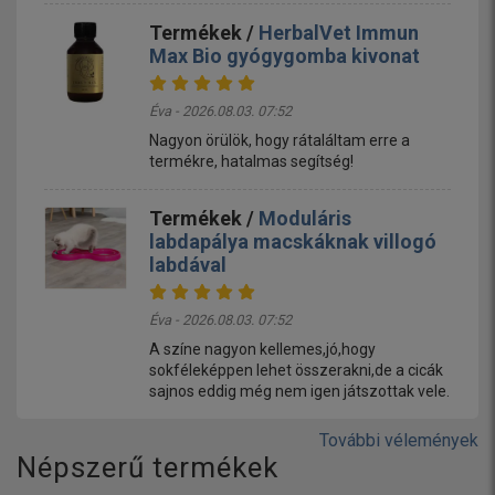
Termékek /
HerbalVet Immun
Max Bio gyógygomba kivonat
Éva - 2026.08.03. 07:52
Nagyon örülök, hogy rátaláltam erre a
termékre, hatalmas segítség!
Termékek /
Moduláris
labdapálya macskáknak villogó
labdával
Éva - 2026.08.03. 07:52
A színe nagyon kellemes,jó,hogy
sokféleképpen lehet összerakni,de a cicák
sajnos eddig még nem igen játszottak vele.
További vélemények
Népszerű termékek