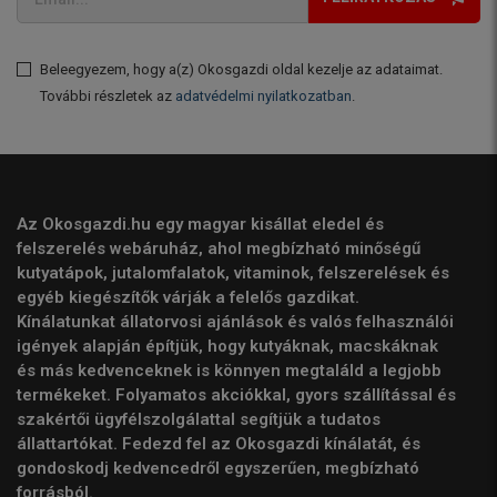
Beleegyezem, hogy a(z) Okosgazdi oldal kezelje az adataimat.
További részletek az
adatvédelmi nyilatkozatban
.
Az Okosgazdi.hu egy magyar kisállat eledel és
felszerelés webáruház, ahol megbízható minőségű
kutyatápok, jutalomfalatok, vitaminok, felszerelések és
egyéb kiegészítők várják a felelős gazdikat.
Kínálatunkat állatorvosi ajánlások és valós felhasználói
igények alapján építjük, hogy kutyáknak, macskáknak
és más kedvenceknek is könnyen megtaláld a legjobb
termékeket. Folyamatos akciókkal, gyors szállítással és
szakértői ügyfélszolgálattal segítjük a tudatos
állattartókat. Fedezd fel az Okosgazdi kínálatát, és
gondoskodj kedvencedről egyszerűen, megbízható
forrásból.