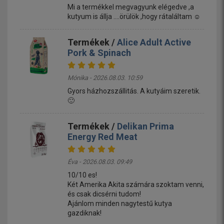
Mi a termékkel megvagyunk elégedve ,a
kutyum is állja ....örülök ,hogy rátaláltam ☺️
Termékek /
Alice Adult Active
Pork & Spinach
Mónika - 2026.08.03. 10:59
Gyors házhozszállitás. A kutyáim szeretik.
🙂
Termékek /
Delikan Prima
Energy Red Meat
Éva - 2026.08.03. 09:49
10/10 es!
Két Amerika Akita számára szoktam venni,
és csak dicsérni tudom!
Ajánlom minden nagytestű kutya
gazdiknak!