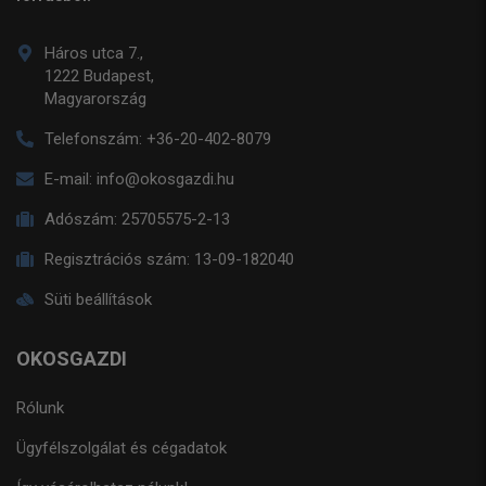
Háros utca 7.,
1222 Budapest,
Magyarország
Telefonszám:
+36-20-402-8079
E-mail:
info@okosgazdi.hu
Adószám:
25705575-2-13
Regisztrációs szám:
13-09-182040
Süti beállítások
OKOSGAZDI
Rólunk
Ügyfélszolgálat és cégadatok