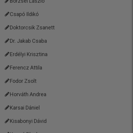
Börzsei László
Csapó Ildikó
Doktorcsik Zsanett
Dr. Jakab Csaba
Erdélyi Krisztina
Ferencz Attila
Fodor Zsolt
Horváth Andrea
Karsai Dániel
Kisabonyi Dávid