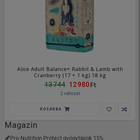
Alice Adult Balance+ Rabbit & Lamb with
Cranberry (17 + 1 kg) 18 kg
13 744
12 980
Ft
2 változat
KOSÁRBA
Magazin
Pro-Nutrition Protect gyógytápok 15%