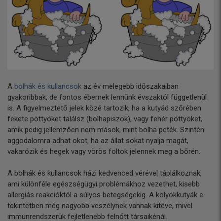
A
bolhák és kullancsok
az év melegebb időszakaiban
gyakoribbak, de fontos ébernek lennünk évszaktól függetlenül
is. A figyelmeztető jelek közé tartozik, ha a kutyád szőrében
fekete pöttyöket találsz (bolhapiszok), vagy fehér pöttyöket,
amik pedig jellemzően nem mások, mint bolha peték. Szintén
aggodalomra adhat okot, ha az állat sokat nyalja magát,
vakarózik és hegek vagy vörös foltok jelennek meg a bőrén.
A bolhák és kullancsok házi kedvenced vérével táplálkoznak,
ami különféle egészségügyi problémákhoz vezethet, kisebb
allergiás reakcióktól a súlyos betegségekig. A kölyökkutyák e
tekintetben még nagyobb veszélynek vannak kitéve, mivel
immunrendszerük fejletlenebb felnőtt társaikénál.