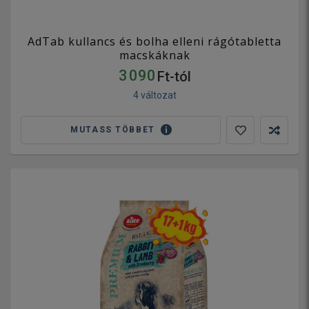
AdTab kullancs és bolha elleni rágótabletta
macskáknak
3 090
Ft-tól
4 változat
MUTASS TÖBBET