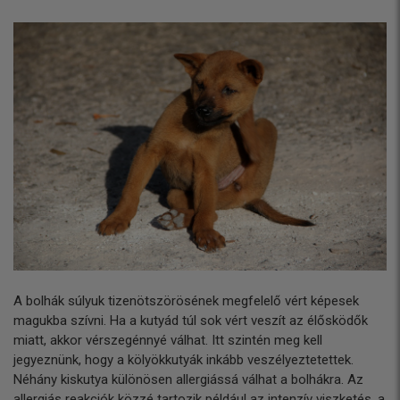
A bolhák súlyuk tizenötszörösének megfelelő vért képesek
magukba szívni. Ha a kutyád túl sok vért veszít az élősködők
miatt, akkor vérszegénnyé válhat. Itt szintén meg kell
jegyeznünk, hogy a kölyökkutyák inkább veszélyeztetettek.
Néhány kiskutya különösen allergiássá válhat a bolhákra. Az
allergiás reakciók közzé tartozik például az intenzív viszketés, a