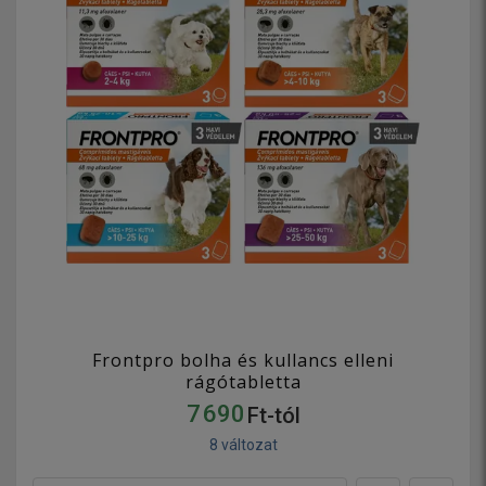
Frontpro bolha és kullancs elleni
rágótabletta
7 690
Ft-tól
8 változat