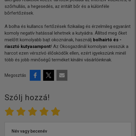
szőrhullás, a hegesedés, az irritált bőr és a különféle
bőrfertőzések.
A bolha és kullancs fertőzések fizikailag és érzelmileg egyaránt
komoly negatív hatással lehetnek a kutyádra. Állítsd meg őket
mielőtt komolyabb bajt okoznának, használj
bolhairtó és -
riasztó kutyasampont
! Az Okosgazdinál komolyan vesszük a
harcot ezen vérszívó élősködők ellen, ezért igyekszünk minél
több és jobb minőségű terméket kínálni vásárlóinknak.
Megosztás
Szólj hozzá!
Név vagy becenév