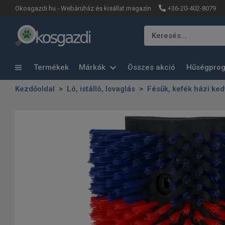
+36-20-402-8079
Okosgazdi.hu - Webáruház és kisállat magazin
Keresés…
Termékek
Márkák
Összes akció
Hűségpro
Kezdőoldal
Ló, istálló, lovaglás
Fésűk, kefék házi ke