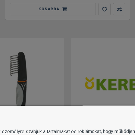
KOSÁRBA
 KEFÉK HÁZI KEDVENCEKHEZ
KERBL
gy személyre szabjuk a tartalmakat és reklámokat, hogy működj