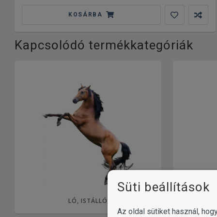
KOSÁRBA
Kapcsolódó termékkategóriák
Süti beállítások
LÓ, ISTÁLLÓ
FÉSŰK,
Az oldal sütiket használ, ho