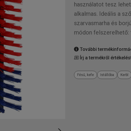
használatot tesz lehet
alkalmas. Ideális a sz
szarvasmarha és borjú
módon felszerelhető: f
További termékinformá
Írj a termékről értékelés
Fésű, kefe
Istállóba
Kerbl