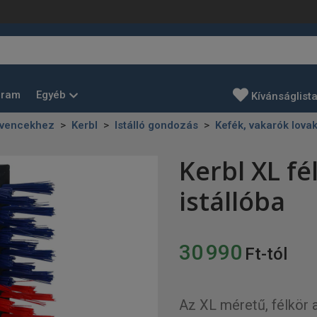
Egyéb
gram
Kívánságlist
dvencekhez
Kerbl
Istálló gondozás
Kefék, vakarók lova
Kerbl XL fé
istállóba
30 990
Ft-tól
Az XL méretű, félkör a