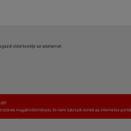
sgazdi oldal kezelje az adataimat.
dit!
rzőinek magánvéleményei, és nem tükrözik ennek az internetes portá