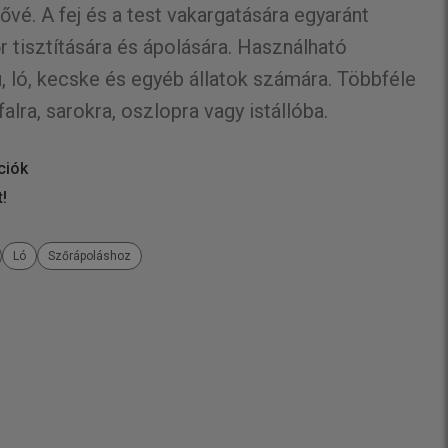
ővé. A fej és a test vakargatására egyaránt
őr tisztítására és ápolására. Használható
, ló, kecske és egyéb állatok számára. Többféle
alra, sarokra, oszlopra vagy istállóba.
ciók
t!
Ló
Szőrápoláshoz