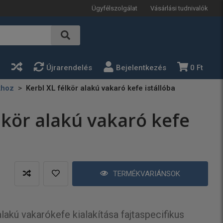
Ügyfélszolgálat
Vásárlási tudnivalók
a
Újrarendelés
Bejelentkezés
0 Ft
khoz
Kerbl XL félkör alakú vakaró kefe istállóba
lkör alakú vakaró kefe
TERMÉKVARIÁNSOK
lakú vakarókefe kialakítása fajtaspecifikus