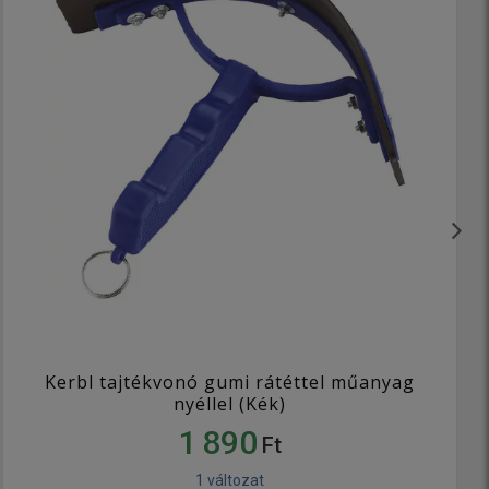
Kerbl tajtékvonó gumi rátéttel műanyag
nyéllel (Kék)
1 890
Ft
1 változat