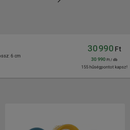
30 990
Ft
ossz: 6 cm
30 990
Ft / db
155 hűségpontot kapsz!