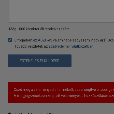
Még
1000
karakter áll rendelkezésére
Elfogadom az
ÁSZF
-et, valamint beleegyezem, hogy a(z) Oko
További részletek az
adatvédelmi nyilatkozatban
.
ÉRTÉKELÉS ELKÜLDÉSE
Oszd meg a véleményed a termékről, ezzel segítve a többi gaz
A megjegyzésekben kifejtett vélemények a hozzászólások sze