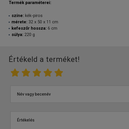
Termék paraméterei:
színe:
kék-piros
mérete:
32 x 50 x 11 cm
kefeszőr hossza:
6 cm
súlya:
220 g
Értékeld a terméket!
Név vagy becenév
Értékelés