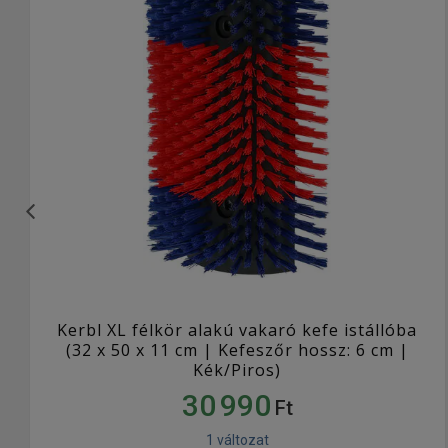
Kerbl XL félkör alakú vakaró kefe istállóba
(32 x 50 x 11 cm | Kefeszőr hossz: 6 cm |
Kék/Piros)
30 990
Ft
1 változat