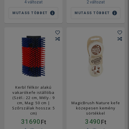
4 változat
2 változat
MUTASS TÖBBET
MUTASS TÖBBET
Kerbl félkör alakú
vakarókefe istállóba
(Szél.: 22 cm, Mély.: 9
cm, Mag: 50 cm |
MagicBrush Nature kefe
Szőrszálak hossza: 5
közepesen kemény
cm)
sörtékkel
31 690
3 490
Ft
Ft