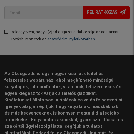
FELIRATKOZÁS
Beleegyezem, hogy a(z) Okosgazdi oldal kezelje az adataimat.
További részletek az
adatvédelmi nyilatkozatban
.
Az Okosgazdi.hu egy magyar kisállat eledel és
felszerelés webáruház, ahol megbízható minőségű
kutyatápok, jutalomfalatok, vitaminok, felszerelések és
egyéb kiegészítők várják a felelős gazdikat.
Kínálatunkat állatorvosi ajánlások és valós felhasználói
igények alapján építjük, hogy kutyáknak, macskáknak
és más kedvenceknek is könnyen megtaláld a legjobb
termékeket. Folyamatos akciókkal, gyors szállítással és
szakértői ügyfélszolgálattal segítjük a tudatos
állattartókat. Fedezd fel az Okosgazdi kínálatát, és