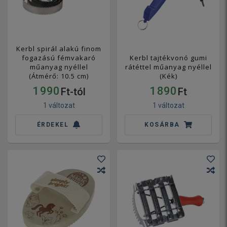
Kerbl spirál alakú finom
fogazású fémvakaró
Kerbl tajtékvonó gumi
műanyag nyéllel
rátéttel műanyag nyéllel
(Átmérő: 10.5 cm)
(Kék)
1 990
1 890
Ft-tól
Ft
1 változat
1 változat
ÉRDEKEL
KOSÁRBA