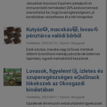
Januárban bizonyos Equimins pataápoló és
immunerősítő termékeket 20% kedvezménnyel
szerezhetsz be, hogy lovad egészségesen, jó
kondícióban vészelhesse át a téli hónapokat.
Kutyás🐶, macskás🐱, lovas🐴
pénztárca valódi bőrből
Publikálás: 2025.05.10. / Szerző:
Okosgazdi
Ezek a kutya, macska vagy ló/lovas mintával
ellátott GreenDeed márkájú pénztárcák kellemes
tapintású, egyedi marhabőrből készülnek.
Lovasok, figyelem! Új, ízletes és
szuperegészséges eQuiSnack
lókekszek az Okosgazdi
kínálatában
Publikálás: 2023.08.07. / Szerző:
Okosgazdi
Gazdiknak létrehozott webáruházként igyekszünk