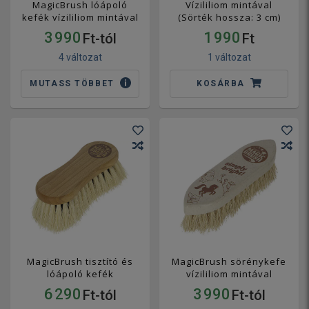
MagicBrush lóápoló
Vízililiom mintával
kefék vízililiom mintával
(Sörték hossza: 3 cm)
3 990
1 990
Ft-tól
Ft
4 változat
1 változat
MUTASS TÖBBET
KOSÁRBA
MagicBrush tisztító és
MagicBrush sörénykefe
lóápoló kefék
vízililiom mintával
6 290
3 990
Ft-tól
Ft-tól