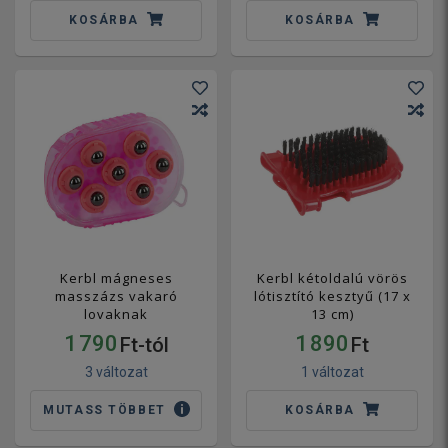
KOSÁRBA
KOSÁRBA
Kerbl mágneses
Kerbl kétoldalú vörös
masszázs vakaró
lótisztító kesztyű (17 x
lovaknak
13 cm)
1 790
1 890
Ft-tól
Ft
3 változat
1 változat
MUTASS TÖBBET
KOSÁRBA