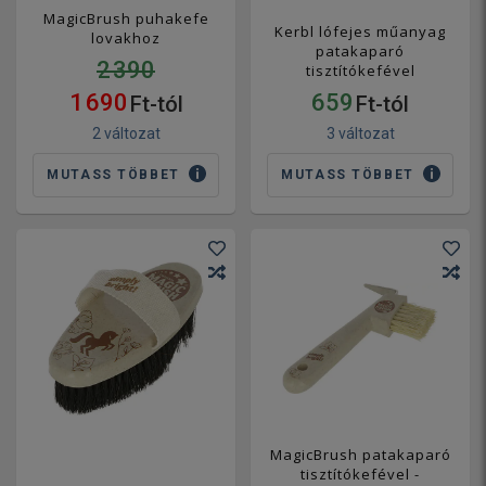
MagicBrush puhakefe
Kerbl lófejes műanyag
lovakhoz
patakaparó
2 390
tisztítókefével
1 690
659
Ft-tól
Ft-tól
2 változat
3 változat
MUTASS TÖBBET
MUTASS TÖBBET
MagicBrush patakaparó
tisztítókefével -