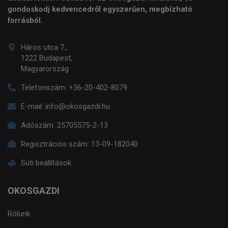
gondoskodj kedvencedről egyszerűen, megbízható
forrásból.
Háros utca 7.,
1222 Budapest,
Magyarország
Telefonszám:
+36-20-402-8079
E-mail:
info@okosgazdi.hu
Adószám:
25705575-2-13
Regisztrációs szám:
13-09-182040
Süti beállítások
OKOSGAZDI
Rólunk