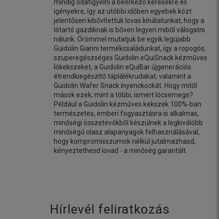
mindig odafigyelni a beérkező kérésekre és
igényekre, így az utóbbi időben egyebek közt
jelentősen kibővítettük lovas kínálatunkat, hogy a
lótartó gazdiknak is bőven legyen miből válogatni
nálunk. Örömmel mutatjuk be egyik legújabb
Guidolin Gianni termékcsaládunkat, így a ropogós,
szuperegészséges Guidolin eQuiSnack kézműves
lókekszeket, a Guidolin eQuiBar újgenerációs
étrendkiegészítő táplálékrudakat, valamint a
Guidolin Wafer Snack ínyenckockát. Hogy mitől
mások ezek, mint a többi, ismert lócsemege?
Például a Guidolin kézműves kekszek 100%-ban
természetes, emberi fogyasztásra is alkalmas,
minőségi összetevőkből készülnek a legkiválóbb
minőségű olasz alapanyagok felhasználásával,
hogy kompromisszumok nélkül jutalmazhasd,
kényeztethesd lovad - a minőség garantált.
Hírlevél feliratkozás