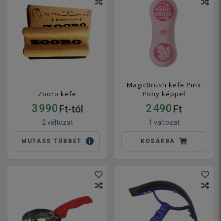
MagicBrush kefe Pink
Zooro kefe
Pony képpel
3 990
2 490
Ft-tól
Ft
2 változat
1 változat
MUTASS TÖBBET
KOSÁRBA