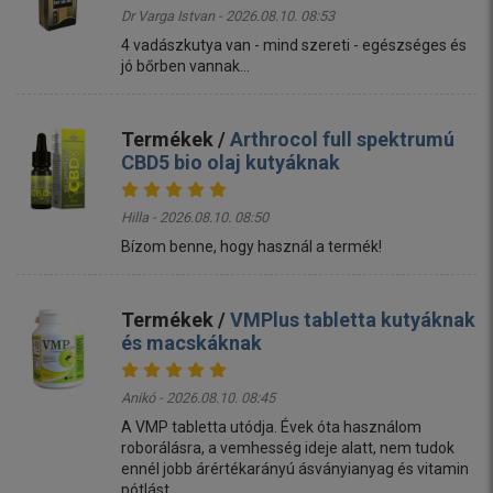
Dr Varga Istvan - 2026.08.10. 08:53
4 vadászkutya van - mind szereti - egészséges és
jó bőrben vannak...
Termékek /
Arthrocol full spektrumú
CBD5 bio olaj kutyáknak
Hilla - 2026.08.10. 08:50
Bízom benne, hogy használ a termék!
Termékek /
VMPlus tabletta kutyáknak
és macskáknak
Anikó - 2026.08.10. 08:45
A VMP tabletta utódja. Évek óta használom
roborálásra, a vemhesség ideje alatt, nem tudok
ennél jobb árértékarányú ásványianyag és vitamin
pótlást.