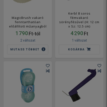
Kerbl 8 soros
MagicBrush vakaró
fémvakaró
fenntarthatóan
sörényfésűvel (H: 12 cm
előállított műanyagból
x Sz: 12.5 cm)
1 790
4 290
Ft-tól
Ft
2 változat
1 változat
MUTASS TÖBBET
KOSÁRBA