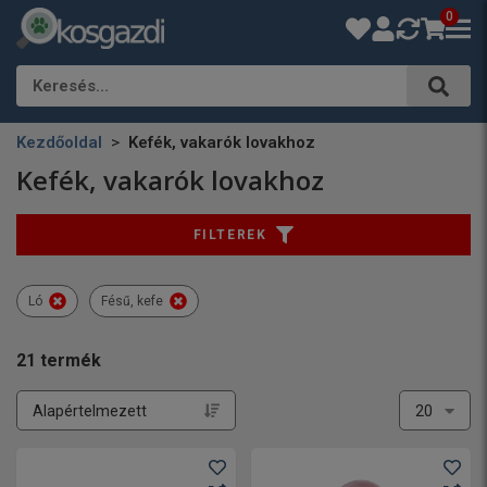
0
Keresés…
Kezdőoldal
Kefék, vakarók lovakhoz
Kefék, vakarók lovakhoz
FILTEREK
Ló
Fésű, kefe
21
termék