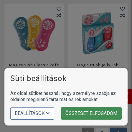
MagicBrush Classic kefe
MagicBrush JellyFish
szett lovaknak
kefe szett lovaknak
Süti beállítások
5 890
5 890
Ft
Ft
1 változat
1 változat
Az oldal sütiket használ, hogy személyre szabja az
KOSÁRBA
KOSÁRBA
oldalon megjelenő tartalmat és reklámokat..
BEÁLLÍTÁSOK
ÖSSZESET ELFOGADOM
21
termék