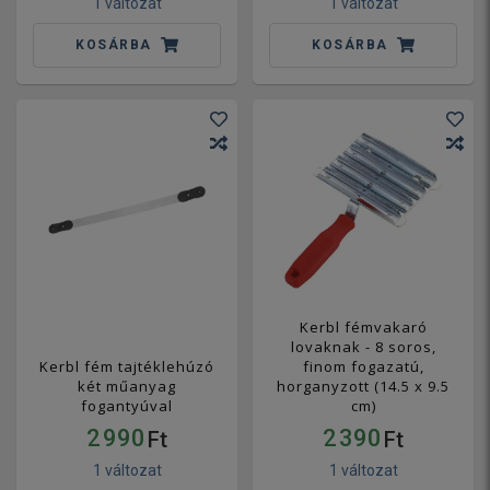
1 változat
1 változat
KOSÁRBA
KOSÁRBA
Kerbl fémvakaró
lovaknak - 8 soros,
Kerbl fém tajtéklehúzó
finom fogazatú,
két műanyag
horganyzott (14.5 x 9.5
fogantyúval
cm)
2 990
2 390
Ft
Ft
1 változat
1 változat