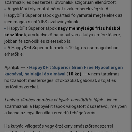
származik, és beszerzési útvonaluk szigorúan ellenőrzött.
A gyártási folyamatot német szakemberek végzik. A
Happy&Fit Superior tápok gyártási folyamatai megfelelnek az
igen magas szintű IFS szabványoknak.
Happy&Fit Superior tápok
nagy mennyiségű friss húsból
készülnek
, ami kedvező hatással van a kutya emésztésére,
jobban felszívódik és ízletesebb is.
A Happy&Fit Superior termékek 10 kg-os csomagolásban
érhetők el.
Ajánljuk --->
Happy&Fit Superior Grain Free Hypoallergen
kacsával, halolajjal és almával
(
10 kg) --->
nem tartalmaz
hozzáadott mesterséges ízfokozókat, gabonát, szóját és
tartósítószereket.
Lankás, dimbes-dombos völgyek, napsütötte tájak
- innen
származnak a Happy&Fit tápok válogatott összetevői, melyben
a kacsa az egyetlen állati eredetű fehérjeforrás.
Ha kutyád válogatós vagy érzékeny emésztőrendszerrel