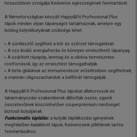
hosszútávon szolgálja Kedvence egészségének fenntartását.
A Németországban készült Happy&Fit Professional Plus
tápok minden olyan tápanyagot tartalmaznak, amelyre egy
boldog kölyökkutyának szüksége lehet.
A sörélesztő segítheti a bőr és szőrzet támogatását.
A rizs kiváló energiaforrás és könnyen emészthető tápanyag.
A szárított répapép, lenmag és a cikória természetes
rostforrások, így az emésztést támogathatják.
A beta-glükánok az immunrendszer erősítésében segíthetnek,
a mannán-oligoszacharidok a bélflórát támogatják.
A Happy&Fit Professional Plus tápokat állatorvosok és
takarmányozási szakemberek állították össze, egyedi
összetevőinek köszönhetően szuperprémium minőséget
biztosít kutyájának.
Funkcionális táplálás:
a kutyák táplálkozási igényeinek
megfelelően kialakított tápok, Kedvenceink jóllétének tartós
fenntartásához.