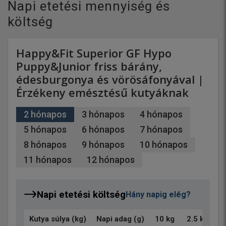
Napi etetési mennyiség és
költség
Happy&Fit Superior GF Hypo
Puppy&Junior friss bárány,
édesburgonya és vörösáfonyával |
Érzékeny emésztésű kutyáknak
2 hónapos
3 hónapos
4 hónapos
5 hónapos
6 hónapos
7 hónapos
8 hónapos
9 hónapos
10 hónapos
11 hónapos
12 hónapos
Napi etetési költség
Hány napig elég?
Kutya súlya (kg)
Napi adag (g)
10 kg
2.5 kg
2