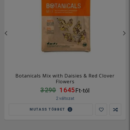
Botanicals Mix with Daisies & Red Clover
Flowers
3 290
1 645
Ft-tól
2 változat
MUTASS TÖBBET