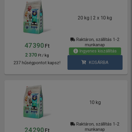
20 kg | 2 x 10 kg
Raktáron, szállítás 1-2
47 390
munkanap
Ft
Ingyenes kiszállítás
2 370
Ft / kg
KOSÁRBA
237 hűségpontot kapsz!
10 kg
Raktáron, szállítás 1-2
24 290
munkanap
Ft