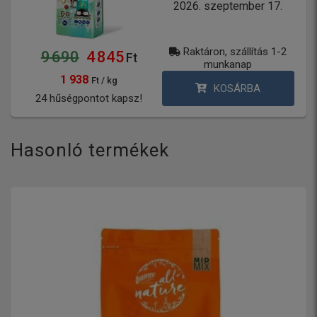
2026. szeptember 17.
Raktáron, szállítás 1-2
9 690
4 845
Ft
munkanap
1 938
Ft / kg
KOSÁRBA
24 hűségpontot kapsz!
Hasonló termékek