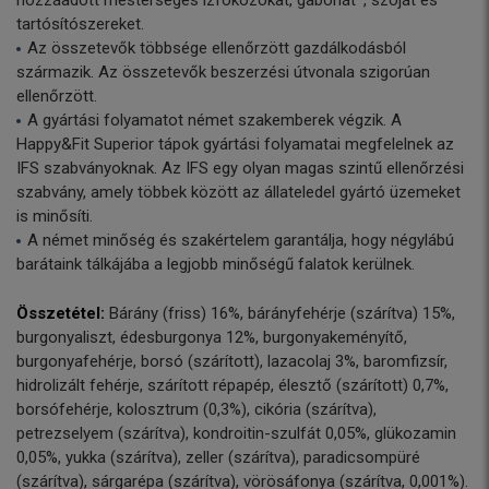
hozzáadott mesterséges ízfokozókat, gabonát*, szóját és
tartósítószereket.
Az összetevők többsége ellenőrzött gazdálkodásból
származik. Az összetevők beszerzési útvonala szigorúan
ellenőrzött.
A gyártási folyamatot német szakemberek végzik. A
Happy&Fit Superior tápok gyártási folyamatai megfelelnek az
IFS szabványoknak. Az IFS egy olyan magas szintű ellenőrzési
szabvány, amely többek között az állateledel gyártó üzemeket
is minősíti.
A német minőség és szakértelem garantálja, hogy négylábú
barátaink tálkájába a legjobb minőségű falatok kerülnek.
Összetétel:
Bárány (friss) 16%, bárányfehérje (szárítva) 15%,
burgonyaliszt, édesburgonya 12%, burgonyakeményítő,
burgonyafehérje, borsó (szárított), lazacolaj 3%, baromfizsír,
hidrolizált fehérje, szárított répapép, élesztő (szárított) 0,7%,
borsófehérje, kolosztrum (0,3%), cikória (szárítva),
petrezselyem (szárítva), kondroitin-szulfát 0,05%, glükozamin
0,05%, yukka (szárítva), zeller (szárítva), paradicsompüré
(szárítva), sárgarépa (szárítva), vörösáfonya (szárítva, 0,001%).