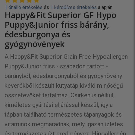
1 önálló értékelés
és
1 kérdőíves értékelés
alapján
Happy&Fit Superior GF Hypo
Puppy&Junior friss bárány,
édesburgonya és
gyógynövények
A Happy&Fit Superior Grain Free Hypoallergen
Puppy&Junior friss - szabadon tartott -
bárányból, édesburgonyából és gyógynövény
keverékből készült kutyatáp kiváló minőségű
összetevőket tartalmaz. Csirkehús nélkül,
kíméletes gyártási eljárással készül, így a
tápban található természetes tápanyagok és
vitaminok megmaradnak, mely igazán ízletes
és természetes ízt eredményez. Hipoallergén,