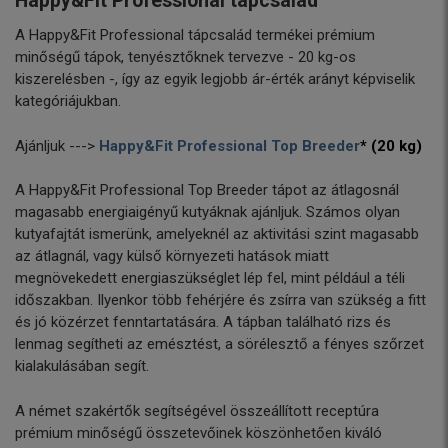
Happy&Fit Professional tápcsalád
A Happy&Fit Professional tápcsalád
termékei prémium
minőségű tápok, tenyésztőknek tervezve - 20 kg-os
kiszerelésben -, így az egyik legjobb ár-érték arányt képviselik
kategóriájukban.
Ajánljuk --->
Happy&Fit Professional Top Breeder
* (20 kg)
A Happy&Fit Professional Top Breeder tápot az átlagosnál
magasabb energiaigényű kutyáknak ajánljuk. Számos olyan
kutyafajtát ismerünk, amelyeknél az aktivitási szint magasabb
az átlagnál, vagy külső környezeti hatások miatt
megnövekedett energiaszükséglet lép fel, mint például a téli
időszakban. Ilyenkor több fehérjére és zsírra van szükség a fitt
és jó közérzet fenntartatására. A tápban található rizs és
lenmag segítheti az emésztést, a sörélesztő a fényes szőrzet
kialakulásában segít.
A német szakértők segítségével összeállított receptúra
prémium minőségű összetevőinek köszönhetően kiváló