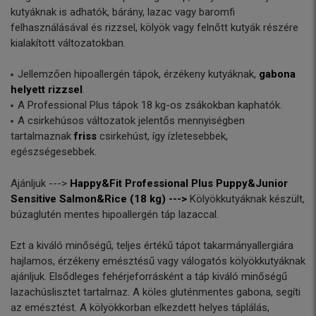
kutyáknak is adhatók, bárány, lazac vagy baromfi
felhasználásával és rizzsel, kölyök vagy felnőtt kutyák részére
kialakított változatokban.
Jellemzően hipoallergén tápok, érzékeny kutyáknak,
gabona
helyett rizzsel
.
A Professional Plus tápok 18 kg-os zsákokban kaphatók.
A csirkehúsos változatok jelentős mennyiségben
tartalmaznak
friss
csirkehúst, így ízletesebbek,
egészségesebbek.
Ajánljuk --->
Happy&Fit Professional Plus Puppy&Junior
Sensitive Salmon&Rice (18 kg) --->
Kölyökkutyáknak készült,
búzaglutén mentes hipoallergén táp lazaccal.
Ezt a kiváló minőségű, teljes értékű tápot takarmányallergiára
hajlamos, érzékeny emésztésű vagy válogatós kölyökkutyáknak
ajánljuk. Elsődleges fehérjeforrásként a táp kiváló minőségű
lazachúslisztet tartalmaz. A köles gluténmentes gabona, segíti
az emésztést. A kölyökkorban elkezdett helyes táplálás,