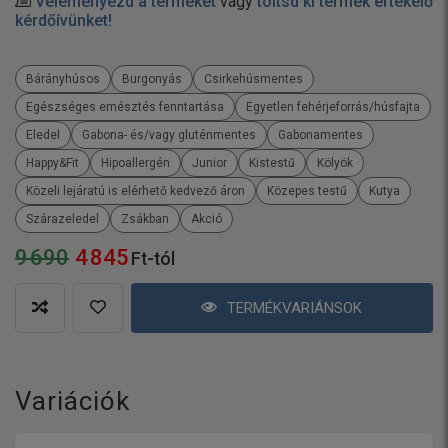
Véleményezd a terméket
vagy
töltsd ki termék értékelő
kérdőívünket!
Bárányhúsos
Burgonyás
Csirkehúsmentes
Egészséges emésztés fenntartása
Egyetlen fehérjeforrás/húsfajta
Eledel
Gabona- és/vagy gluténmentes
Gabonamentes
Happy&Fit
Hipoallergén
Junior
Kistestű
Kölyök
Közeli lejáratú is elérhető kedvező áron
Közepes testű
Kutya
Szárazeledel
Zsákban
Akció
9 690
4 845
Ft-tól
TERMÉKVARIÁNSOK
Variációk