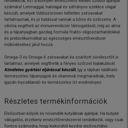
rendelkezik, ezt a könnyen emészthető eledelt szívből ajánljuk
számára! Lenmaggal, halolajjal és sáfrányos szeklice olajjal
készült, amelyek többszörösen telítetlen zsírsavakat
tartalmaznak, és jó hatással vannak a bőrre és szőrzetre. A
cikória segítheti az immunrendszer támogatását, míg az alma
és a tápanyagban gazdag formula frukto-oligoszacharidokkal
és prebiotikumokkal az egészséges emésztőrendszer
működéséhez járul hozzá.
Omega-3 és Omega-6 zsírsavakat és szárított sörélesztőt is
tartalmaz, amelyek segíthetik a fényes szőrzet kialakulását.
Kíméletes gyártási eljárással készült
, így a tápban található
természetes tápanyagok és vitaminok megmaradnak, mely
igazán ínycsiklandó és természetes ízt eredményez.
Részletes termékinformációk
Elsősorban kölyök és növendék kutyáknak ajánljuk. Ha kutyád
válogatós, érzékeny emésztőrendszerrel rendelkezik, vagy csak
fontos számodra, hogy kiskorától kezdve elsőosztályú