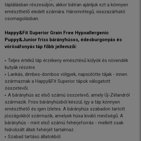
táplálásban részesüljön, akkor bátran ajánljuk ezt a könnyen
emészthető eledelt számára. Háromrétegű, visszazárható
csomagolásban.
Happy&Fit Superior Grain Free Hypoallergenic
Puppy&Junior friss bárányhúsos, édesburgonyás és
vörösáfonyás táp főbb jellemzői:
Teljes értékű táp érzékeny emésztésű kölyök és növendék
kutyák részére.
Lankás, dimbes-dombos völgyek, napsütötte tájak - innen
származnak a Happy&Fit Superior tápok válogatott
összetevői.
A bárányhús az első számú összetevő, amely Új-Zélandról
származik. Friss bárányhúsból készül, így a táp könnyen
emészthető és igen ízletes. A bárányhús szabadon tartott
jószágokból származik, amelyek húsa kiváló minőségű. A
bárányhús - mint első számú fehérjeforrás - mellett csak
hidrolizált állati fehérjét tartalmaz.
Szabad tartású állatokból.