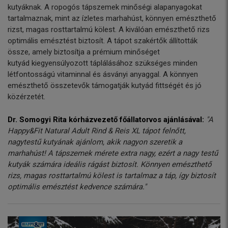
kutyáknak. A ropogós tápszemek minőségi alapanyagokat
tartalmaznak, mint az ízletes marhahúst, könnyen emészthető
rizst, magas rosttartalmú kölest. A kiválóan emészthető rizs
optimális emésztést biztosít. A tápot szakértők állították
össze, amely biztosítja a prémium minőséget
kutyád kiegyensúlyozott táplálásához szükséges minden
létfontosságú vitaminnal és ásványi anyaggal. A könnyen
emészthető összetevők támogatják kutyád fittségét és jó
közérzetét.
Dr. Somogyi Rita kórházvezető főállatorvos ajánlásával:
"A
Happy&Fit Natural Adult Rind & Reis XL tápot felnőtt,
nagytestű kutyának ajánlom, akik nagyon szeretik a
marhahúst! A tápszemek mérete extra nagy, ezért a nagy testű
kutyák számára ideális rágást biztosít. Könnyen emészthető
rizs, magas rosttartalmú kölest is tartalmaz a táp, így biztosít
optimális emésztést kedvence számára."