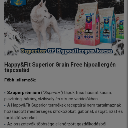
Happy&Fit Superior Grain Free hipoallergén
tápcsalád
Főbb jellemzők:
Szuperprémium
(
"Superior"
) tápok friss hússal; kacsa,
pisztráng, bárány, vízibivaly és strucc variációkban.
A Happy&Fit Superior termékek receptúrái nem tartalmaznak
hozzáadott mesterséges ízfokozókat, gabonát, szóját, rizst és
tartósítószereket.
Az összetevők többsége ellenőrzött gazdálkodásból