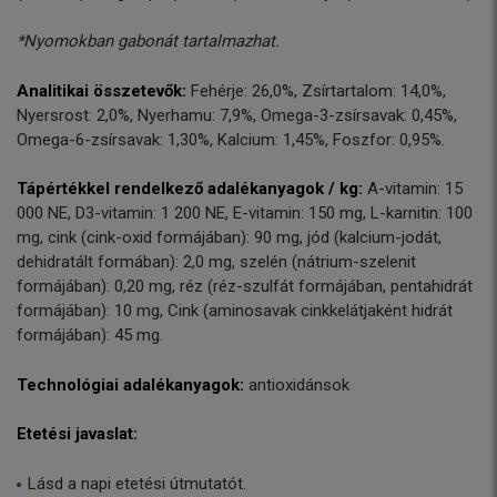
*Nyomokban gabonát tartalmazhat.
Analitikai összetevők:
Fehérje: 26,0%, Zsírtartalom: 14,0%,
Nyersrost: 2,0%, Nyerhamu: 7,9%, Omega-3-zsírsavak: 0,45%,
Omega-6-zsírsavak: 1,30%, Kalcium: 1,45%, Foszfor: 0,95%.
Tápértékkel rendelkező adalékanyagok / kg:
A-vitamin: 15
000 NE, D3-vitamin: 1 200 NE, E-vitamin: 150 mg, L-karnitin: 100
mg, cink (cink-oxid formájában): 90 mg, jód (kalcium-jodát,
dehidratált formában): 2,0 mg, szelén (nátrium-szelenit
formájában): 0,20 mg, réz (réz-szulfát formájában, pentahidrát
formájában): 10 mg, Cink (aminosavak cinkkelátjaként hidrát
formájában): 45 mg.
Technológiai adalékanyagok:
antioxidánsok
Etetési javaslat:
Lásd a napi etetési útmutatót.