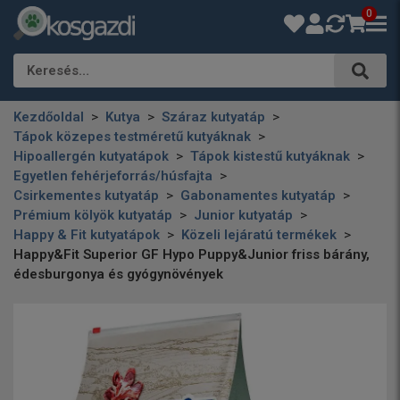
0
Keresés…
Kezdőoldal
Kutya
Száraz kutyatáp
Tápok közepes testméretű kutyáknak
Hipoallergén kutyatápok
Tápok kistestű kutyáknak
Egyetlen fehérjeforrás/húsfajta
Csirkementes kutyatáp
Gabonamentes kutyatáp
Prémium kölyök kutyatáp
Junior kutyatáp
Happy & Fit kutyatápok
Közeli lejáratú termékek
Happy&Fit Superior GF Hypo Puppy&Junior friss bárány,
édesburgonya és gyógynövények