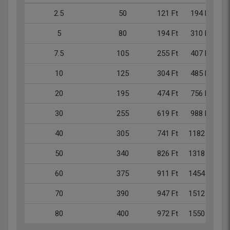
2.5
50
121 Ft
194 Ft
9
5
80
194 Ft
310 Ft
1
7.5
105
255 Ft
407 Ft
2
10
125
304 Ft
485 Ft
2
20
195
474 Ft
756 Ft
3
30
255
619 Ft
988 Ft
4
40
305
741 Ft
1182 Ft
5
50
340
826 Ft
1318 Ft
6
60
375
911 Ft
1454 Ft
7
70
390
947 Ft
1512 Ft
7
80
400
972 Ft
1550 Ft
7