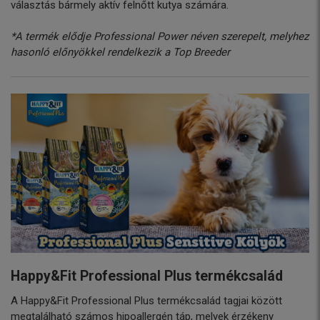
választás bármely aktív felnőtt kutya számára.
*A termék elődje Professional Power néven szerepelt, melyhez
hasonló előnyökkel rendelkezik a Top Breeder
Happy&Fit Professional Plus termékcsalád
A Happy&Fit Professional Plus termékcsalád tagjai között
megtalálható számos hipoallergén táp, melyek érzékeny