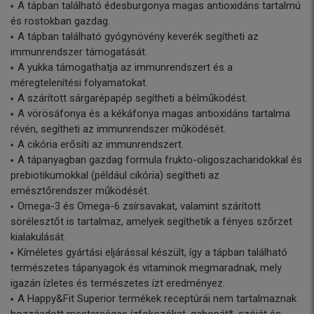
A tápban található édesburgonya magas antioxidáns tartalmú
és rostokban gazdag.
A tápban található gyógynövény keverék segítheti az
immunrendszer támogatását.
A yukka támogathatja az immunrendszert és a
méregtelenítési folyamatokat.
A szárított sárgarépapép segítheti a bélműködést.
A vörösáfonya és a kékáfonya magas antioxidáns tartalma
révén, segítheti az immunrendszer működését.
A cikória erősíti az immunrendszert.
A tápanyagban gazdag formula frukto-oligoszacharidokkal és
prebiotikumokkal (például cikória) segítheti az
emésztőrendszer működését.
Omega-3 és Omega-6 zsírsavakat, valamint szárított
sörélesztőt is tartalmaz, amelyek segíthetik a fényes szőrzet
kialakulását.
Kíméletes gyártási eljárással készült, így a tápban található
természetes tápanyagok és vitaminok megmaradnak, mely
igazán ízletes és természetes ízt eredményez.
A Happy&Fit Superior termékek receptúrái nem tartalmaznak