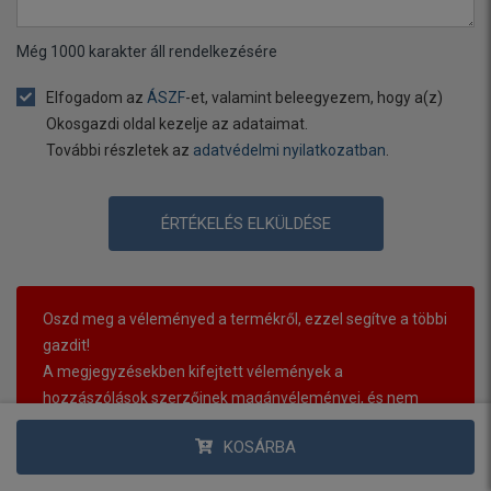
Még
1000
karakter áll rendelkezésére
Elfogadom az
ÁSZF
-et, valamint beleegyezem, hogy a(z)
Okosgazdi oldal kezelje az adataimat.
További részletek az
adatvédelmi nyilatkozatban
.
ÉRTÉKELÉS ELKÜLDÉSE
Oszd meg a véleményed a termékről, ezzel segítve a többi
gazdit!
A megjegyzésekben kifejtett vélemények a
hozzászólások szerzőinek magánvéleményei, és nem
tükrözik ennek az internetes portálnak a véleményét.
KOSÁRBA