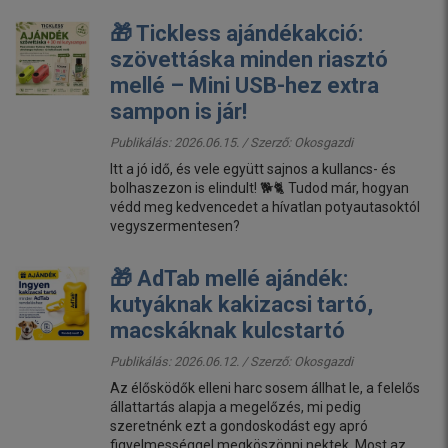
🎁 Tickless ajándékakció:
szövettáska minden riasztó
mellé – Mini USB-hez extra
sampon is jár!
Publikálás: 2026.06.15. / Szerző:
Okosgazdi
Itt a jó idő, és vele együtt sajnos a kullancs- és
bolhaszezon is elindult! 🐕🐈 Tudod már, hogyan
védd meg kedvencedet a hívatlan potyautasoktól
vegyszermentesen?
🎁 AdTab mellé ajándék:
kutyáknak kakizacsi tartó,
macskáknak kulcstartó
Publikálás: 2026.06.12. / Szerző:
Okosgazdi
Az élősködők elleni harc sosem állhat le, a felelős
állattartás alapja a megelőzés, mi pedig
szeretnénk ezt a gondoskodást egy apró
figyelmességgel megköszönni nektek. Most az