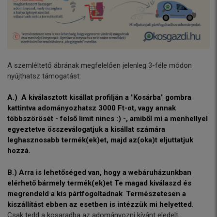
A szemléltető ábrának megfelelően jelenleg 3-féle módon
nyújthatsz támogatást:
A.)
A kiválasztott kisállat profilján a "Kosárba" gombra
kattintva adományozhatsz 3000 Ft-ot, vagy annak
többszörösét - felső limit nincs :) -, amiből mi a menhellyel
egyeztetve összeválogatjuk a kisállat számára
leghasznosabb termék(ek)et, majd az(oka)t eljuttatjuk
hozzá.
B.) Arra is lehetőséged van, hogy a webáruházunkban
elérhető bármely termék(ek)et Te magad kiválaszd és
megrendeld a kis pártfogoltadnak
.
Természetesen a
kiszállítást ebben az esetben is intézzük mi helyetted.
Csak tedd a kosaradba az adományozni kívánt eledelt,