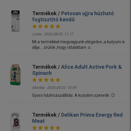
Termékek /
Petosan ujjra húzható
fogtisztító kendő
Linda - 2026.08.03. 11:17
Mi a termékkel megvagyunk elégedve ,a kutyum is
állja ....örülök ,hogy rátaláltam ☺️
Termékek /
Alice Adult Active Pork &
Spinach
Mónika - 2026.08.03. 10:59
Gyors házhozszállitás. A kutyáim szeretik. 🙂
Termékek /
Delikan Prima Energy Red
Meat