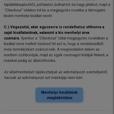
táplálékkiegészítőt, jutifalatot, bolhairtót és/vagy játékot, majd a
"Checkout"
oldalon írd be a megjegyzés rovatba a támogatni
kívánt menhelyi kisállat nevét.
C.) Végezetül, akár e
gyszerre is rendelhetsz otthonra a
saját kisállataidnak, valamint a kis menhelyi árva
számára.
Ilyenkor a
"Checkout"
oldal megjegyzés rovatában a
kisállat neve mellett tüntesd fel azt is, hogy a rendelésedből
mely termék(ek)et szánod neki. A megrendelést ebben az
esetben szétbontjuk, majd az egyik csomagot küldjük Neked, a
másikat pedig az állatotthonba.
Az állatmenhelyet tájékoztatjuk az adományozó személyéről,
hacsak az adományozó ezt másképp nem kéri.