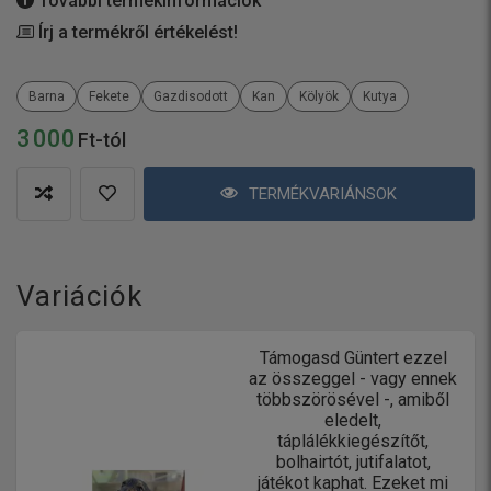
További termékinformációk
Írj a termékről értékelést!
Barna
Fekete
Gazdisodott
Kan
Kölyök
Kutya
3 000
Ft-tól
TERMÉKVARIÁNSOK
Variációk
Támogasd Güntert ezzel
az összeggel - vagy ennek
többszörösével -, amiből
eledelt,
táplálékkiegészítőt,
bolhairtót, jutifalatot,
játékot kaphat. Ezeket mi