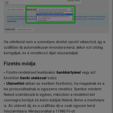
Ha véletlenül nem a személyes átvétel opciót választod, így a
szállítási díj automatikusan levonásra kerül, akkor ezt utólag
korrigáljuk, és a vonatkozó díjat visszautaljuk.
Fizetés módja
Fizetni rendelésed leadásakor
bankkártyával
vagy azt
követően
banki utalással
tudsz.
Utánvéttel
abban az esetben fizethetsz, ha magadnak és a
kis protezsáltadnak is egyszerre rendelsz. Ilyenkor mindent
Neked számlázunk ki egyben, miközben a rendelést két
csomagra bontjuk és külön küldjük Neked, illetve a menhelyre
is. Az utánvét díj, és a szállítási díj is csak egyszer kerül
felszámításra. Mindazonáltal a 11980 Ft-ot