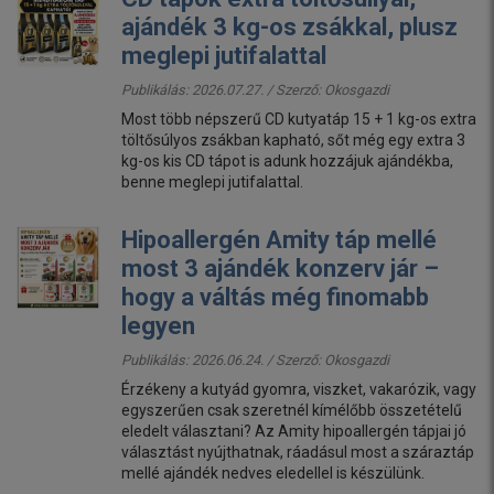
ajándék 3 kg-os zsákkal, plusz
meglepi jutifalattal
Publikálás: 2026.07.27. / Szerző:
Okosgazdi
Most több népszerű CD kutyatáp 15 + 1 kg-os extra
töltősúlyos zsákban kapható, sőt még egy extra 3
kg-os kis CD tápot is adunk hozzájuk ajándékba,
benne meglepi jutifalattal.
Hipoallergén Amity táp mellé
most 3 ajándék konzerv jár –
hogy a váltás még finomabb
legyen
Publikálás: 2026.06.24. / Szerző:
Okosgazdi
Érzékeny a kutyád gyomra, viszket, vakarózik, vagy
egyszerűen csak szeretnél kímélőbb összetételű
eledelt választani? Az Amity hipoallergén tápjai jó
választást nyújthatnak, ráadásul most a száraztáp
mellé ajándék nedves eledellel is készülünk.