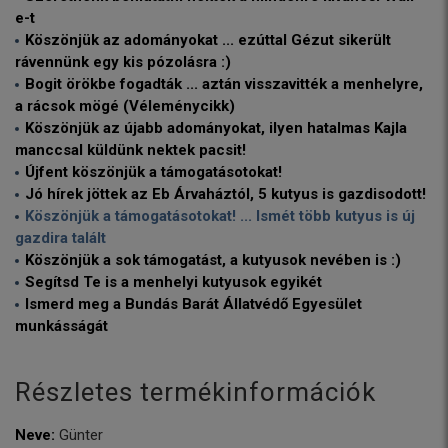
e-t
Köszönjük az adományokat ... ezúttal Gézut sikerült
rávennünk egy kis pózolásra :)
Bogit örökbe fogadták ... aztán visszavitték a menhelyre,
a rácsok mögé (Véleménycikk)
Köszönjük az újabb adományokat, ilyen hatalmas Kajla
manccsal küldünk nektek pacsit!
Újfent köszönjük a támogatásotokat!
Jó hírek jöttek az Eb Árvaháztól, 5 kutyus is gazdisodott!
Köszönjük a támogatásotokat! ... Ismét több kutyus is új
gazdira talált
Köszönjük a sok támogatást, a kutyusok nevében is :)
Segítsd Te is a menhelyi kutyusok egyikét
Ismerd meg a Bundás Barát Állatvédő Egyesület
munkásságát
Részletes termékinformációk
Neve:
Günter