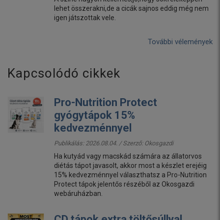
lehet összerakni,de a cicák sajnos eddig még nem
igen játszottak vele.
További vélemények
Kapcsolódó cikkek
Pro-Nutrition Protect
gyógytápok 15%
kedvezménnyel
Publikálás: 2026.08.04. / Szerző:
Okosgazdi
Ha kutyád vagy macskád számára az állatorvos
diétás tápot javasolt, akkor most a készlet erejéig
15% kedvezménnyel választhatsz a Pro-Nutrition
Protect tápok jelentős részéből az Okosgazdi
webáruházban.
CD tápok extra töltősúllyal,