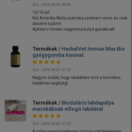
Éva - 2026.08.03. 09:49
10/10 es!
Két Amerika Akita számára szoktam venni, és csak
dicsérni tudom!
Ajánlom minden nagytestű kutya gazdiknak!
Termékek /
HerbalVet Immun Max Bio
gyógygomba kivonat
Éva - 2026.08.03. 07:52
Nagyon örülök, hogy rátaláltam erre a termékre,
hatalmas segítség!
Termékek /
Moduláris labdapálya
macskáknak villogó labdával
Éva - 2026.08.03. 07:52
A színe nagyon kellemes,jó,hogy sokféleképpen