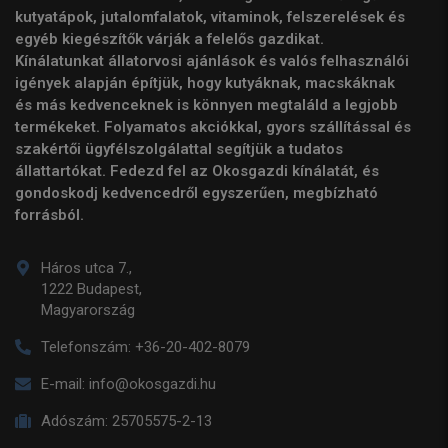
kutyatápok, jutalomfalatok, vitaminok, felszerelések és
egyéb kiegészítők várják a felelős gazdikat.
Kínálatunkat állatorvosi ajánlások és valós felhasználói
igények alapján építjük, hogy kutyáknak, macskáknak
és más kedvenceknek is könnyen megtaláld a legjobb
termékeket. Folyamatos akciókkal, gyors szállítással és
szakértői ügyfélszolgálattal segítjük a tudatos
állattartókat. Fedezd fel az Okosgazdi kínálatát, és
gondoskodj kedvencedről egyszerűen, megbízható
forrásból.
Háros utca 7.,
1222 Budapest,
Magyarország
Telefonszám:
+36-20-402-8079
E-mail:
info@okosgazdi.hu
Adószám:
25705575-2-13