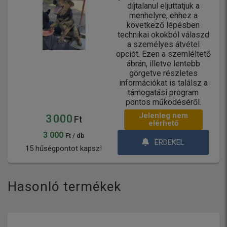
díjtalanul eljuttatjuk a
menhelyre, ehhez a
következő lépésben
technikai okokból válaszd
a személyes átvétel
opciót. Ezen a szemléltető
ábrán, illetve lentebb
görgetve részletes
információkat is találsz a
támogatási program
pontos működéséről.
Jelenleg nem
3 000
Ft
elérhető
3 000
Ft / db
ÉRDEKEL
15 hűségpontot kapsz!
Hasonló termékek