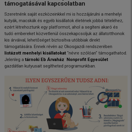
támogatásával kapcsolatban
Szeretnénk saját eszközeinkkel mi is hozzájárulni a menhelyi
kutyák, macskák és egyéb kisállatok életének jobbá tételéhez,
ezért létrehoztunk egy platformot, ahol a segíteni akaró és
tudó embereket közvetlenül összekapcsoljuk az állatotthonok
kis árváival, lehetőséget biztosítva utóbbiak direkt
támogatására. Ennek révén az Okosgazdi rendszerében
listázott menhelyi kisállatokat
"névre szólóan" támogathatod.
Jelenleg a
tárnoki Eb Árvaház Nonprofit Egyesület
gazdátlan kutyusait segítheted programunkban.