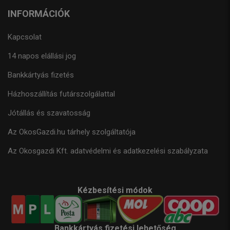
INFORMÁCIÓK
Kapcsolat
14 napos elállási jog
Bankkártyás fizetés
Házhoszállítás futárszolgálattal
Jótállás és szavatosság
Az OkosGazdi.hu tárhely szolgáltatója
Az Okosgazdi Kft. adatvédelmi és adatkezelési szabályzata
Kézbesítési módok
Bankkártyás fizetési lehetőség