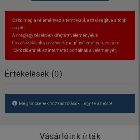
Oszd meg a véleményed a termékről, ezzel segítve a többi
gazdit!
A megjegyzésekben kifejtett vélemények a
hozzászólások szerzőinek magánvéleményei, és nem
tükrözik ennek az internetes portálnak a véleményét.
Értékelések (
0
)
Még nincsenek hozzászólások. Légy te az első!
Vásárlóink írták