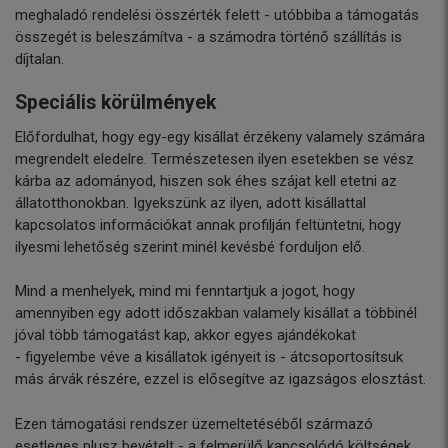
meghaladó rendelési összérték felett - utóbbiba a támogatás
összegét is beleszámítva - a számodra történő szállítás is
díjtalan.
Speciális körülmények
Előfordulhat, hogy egy-egy kisállat érzékeny valamely számára
megrendelt eledelre. Természetesen ilyen esetekben se vész
kárba az adományod, hiszen sok éhes szájat kell etetni az
állatotthonokban. Igyekszünk az ilyen, adott kisállattal
kapcsolatos információkat annak profilján feltüntetni, hogy
ilyesmi lehetőség szerint minél kevésbé forduljon elő.
Mind a menhelyek, mind mi fenntartjuk a jogot, hogy
amennyiben egy adott időszakban valamely kisállat a többinél
jóval több támogatást kap, akkor egyes ajándékokat
- figyelembe véve a kisállatok igényeit is - átcsoportosítsuk
más árvák részére, ezzel is elősegítve az igazságos elosztást.
Ezen támogatási rendszer üzemeltetéséből származó
esetleges plusz bevételt - a felmerülő kapcsolódó költségek