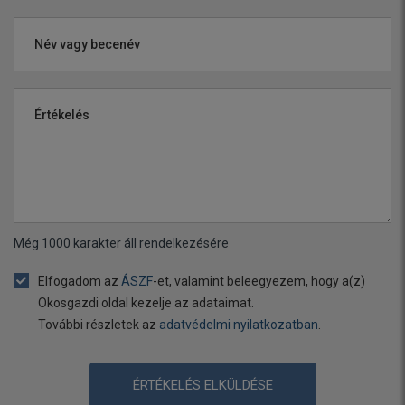
Név vagy becenév
Értékelés
Még
1000
karakter áll rendelkezésére
Elfogadom az
ÁSZF
-et, valamint beleegyezem, hogy a(z)
Okosgazdi oldal kezelje az adataimat.
További részletek az
adatvédelmi nyilatkozatban
.
ÉRTÉKELÉS ELKÜLDÉSE