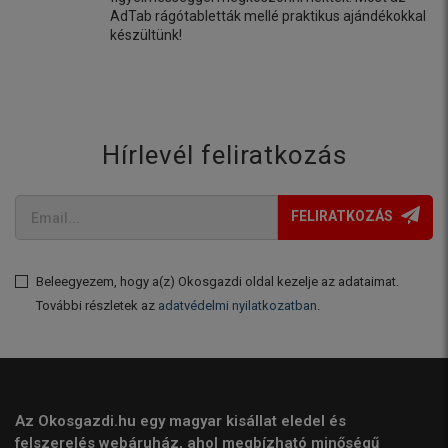
AdTab rágótabletták mellé praktikus ajándékokkal
készültünk!
Hírlevél feliratkozás
FELIRATKOZÁS
Beleegyezem, hogy a(z) Okosgazdi oldal kezelje az adataimat.
További részletek az
adatvédelmi nyilatkozatban
.
Az Okosgazdi.hu egy magyar kisállat eledel és
felszerelés webáruház, ahol megbízható minőségű