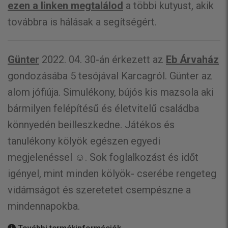
ezen a linken megtalálod
a többi kutyust, akik
továbbra is hálásak a segítségért.
Günter
2022. 04. 30-án érkezett az
Eb Árvaház
gondozásába 5 tesójával Karcagról. Günter az
alom jófiúja. Simulékony, bújós kis mazsola aki
bármilyen felépítésű és életvitelű családba
könnyedén beilleszkedne. Játékos és
tanulékony kölyök egészen egyedi
megjelenéssel ☺️. Sok foglalkozást és időt
igényel, mint minden kölyök- cserébe rengeteg
vidámságot és szeretetet csempészne a
mindennapokba.