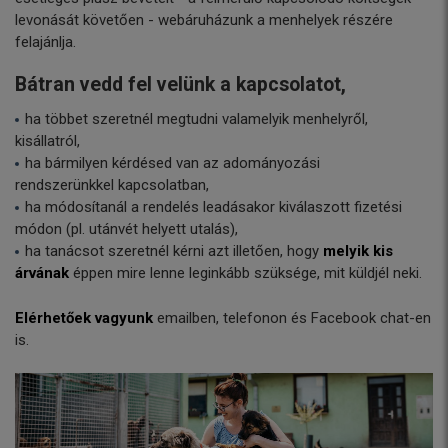
levonását követően - webáruházunk a menhelyek részére
felajánlja.
Bátran vedd fel velünk a kapcsolatot,
ha többet szeretnél megtudni valamelyik menhelyről,
kisállatról,
ha bármilyen kérdésed van az adományozási
rendszerünkkel kapcsolatban,
ha módosítanál a rendelés leadásakor kiválaszott fizetési
módon (pl. utánvét helyett utalás),
ha tanácsot szeretnél kérni azt illetően, hogy
melyik kis
árvának
éppen mire lenne leginkább szüksége, mit küldjél neki.
Elérhetőek vagyunk
emailben, telefonon és Facebook chat-en
is.