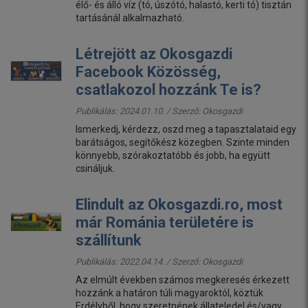
élő- és álló víz (tó, úszótó, halastó, kerti tó) tisztán
tartásánál alkalmazható.
Létrejött az Okosgazdi
Facebook Közösség,
csatlakozol hozzánk Te is?
Publikálás: 2024.01.10. / Szerző:
Okosgazdi
Ismerkedj, kérdezz, oszd meg a tapasztalataid egy
barátságos, segítőkész közegben. Szinte minden
könnyebb, szórakoztatóbb és jobb, ha együtt
csináljuk.
Elindult az Okosgazdi.ro, most
már Románia területére is
szállítunk
Publikálás: 2022.04.14. / Szerző:
Okosgazdi
Az elmúlt években számos megkeresés érkezett
hozzánk a határon túli magyaroktól, köztük
Erdélyből, hogy szeretnének állateledel és/vagy