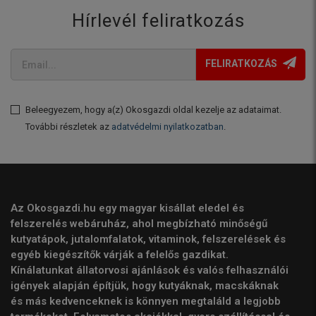
Hírlevél feliratkozás
FELIRATKOZÁS
Beleegyezem, hogy a(z) Okosgazdi oldal kezelje az adataimat.
További részletek az
adatvédelmi nyilatkozatban
.
Az Okosgazdi.hu egy magyar kisállat eledel és
felszerelés webáruház, ahol megbízható minőségű
kutyatápok, jutalomfalatok, vitaminok, felszerelések és
egyéb kiegészítők várják a felelős gazdikat.
Kínálatunkat állatorvosi ajánlások és valós felhasználói
igények alapján építjük, hogy kutyáknak, macskáknak
és más kedvenceknek is könnyen megtaláld a legjobb