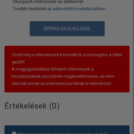
Okosgazdi oldal kezelje az adataimat.
További részletek az
adatvédelmi nyilatkozatban
.
ÉRTÉKELÉS ELKÜLDÉSE
Oszd meg a véleményed a termékről, ezzel segítve a többi
gazdit!
A megjegyzésekben kifejtett vélemények a
hozzászólások szerzőinek magánvéleményei, és nem
tükrözik ennek az internetes portálnak a véleményét.
Értékelések (
0
)