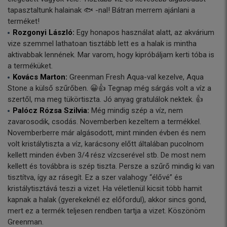
tapasztaltunk halainak 🐟 -nal! Bátran merrem ajánlani a
terméket!
Rozgonyi László:
Egy honapos használat alatt, az akvárium
vize szemmel lathatoan tisztább lett es a halak is mintha
aktivabbak lennének. Mar varom, hogy kipróbáljam kerti tóba is
a terméküket.
Kovács Marton:
Greenman Fresh Aqua-val kezelve, Aqua
Stone a külső szűrőben. 😀👍 Tegnap még sárgás volt a víz a
szertől, ma meg tükörtiszta. Jó anyag gratulálok nektek. 👍
Palócz Rózsa Szilvia:
Még mindig szép a víz, nem
zavarosodik, csodás. Novemberben kezeltem a termékkel.
Novemberberre már algásodott, mint minden évben és nem
volt kristálytiszta a víz, karácsony előtt általában pucolnom
kellett minden évben 3/4 rész vízcserével stb. De most nem
kellett és továbbra is szép tiszta. Persze a szűrő mindig ki van
tisztítva, így az rásegít. Ez a szer valahogy “élővé” és
kristálytisztává teszi a vizet. Ha véletlenül kicsit több hamit
kapnak a halak (gyerekeknél ez előfordul), akkor sincs gond,
mert ez a termék teljesen rendben tartja a vizet. Köszönöm
Greenman.