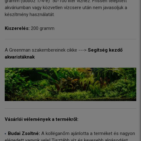
gramm (doboz 1/4-e) 50-100 liter vízhez. Frissen telepített
akváriumban vagy közvetlen vízcsere után nem javasoljuk a
készítmény használatát.
Kiszerelés:
200 gramm
A Greenman szakembereinek cikke --->
Segítség kezdő
akvaristáknak
Vásárlói vélemények a termékről:
Budai Zsoltné:
A kolléganőm ajánlotta a terméket és nagyon
elégedett vagyok vele! Tisztább víz és kevesebb algásodást