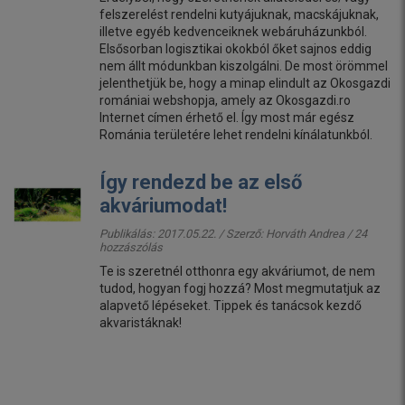
felszerelést rendelni kutyájuknak, macskájuknak,
illetve egyéb kedvenceiknek webáruházunkból.
Elsősorban logisztikai okokból őket sajnos eddig
nem állt módunkban kiszolgálni. De most örömmel
jelenthetjük be, hogy a minap elindult az Okosgazdi
romániai webshopja, amely az Okosgazdi.ro
Internet címen érhető el. Így most már egész
Románia területére lehet rendelni kínálatunkból.
Így rendezd be az első
akváriumodat!
Publikálás: 2017.05.22. / Szerző:
Horváth Andrea
/ 24
hozzászólás
Te is szeretnél otthonra egy akváriumot, de nem
tudod, hogyan fogj hozzá? Most megmutatjuk az
alapvető lépéseket. Tippek és tanácsok kezdő
akvaristáknak!