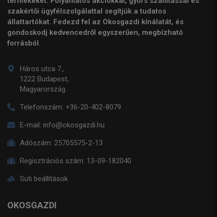
termékeket. Folyamatos akciókkal, gyors szállítással és
szakértői ügyfélszolgálattal segítjük a tudatos
állattartókat. Fedezd fel az Okosgazdi kínálatát, és
gondoskodj kedvencedről egyszerűen, megbízható
forrásból.
Háros utca 7.,
1222 Budapest,
Magyarország
Telefonszám:
+36-20-402-8079
E-mail:
info@okosgazdi.hu
Adószám:
25705575-2-13
Regisztrációs szám:
13-09-182040
Süti beállítások
OKOSGAZDI