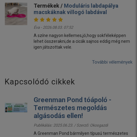
Termékek /
Moduláris labdapálya
macskáknak villogó labdával
Éva - 2026.08.03. 07:52
A színe nagyon kellemes,jó,hogy sokféleképpen
lehet összerakni,de a cicák sajnos eddig még nem
igen játszottak vele.
További vélemények
Kapcsolódó cikkek
Greenman Pond tóápoló -
Természetes megoldás
algásodás ellen!
Publikálás: 2025.06.23. / Szerző:
Okosgazdi
A Greenman Pond bármilyen típusú természetes