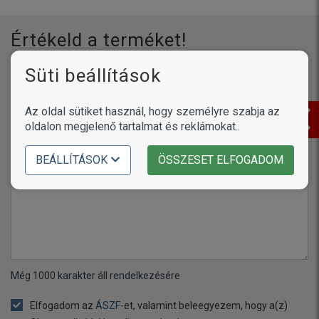
Értékeld a terméket!
Süti beállítások
Az oldal sütiket használ, hogy személyre szabja az
Név vagy becenév
oldalon megjelenő tartalmat és reklámokat..
BEÁLLÍTÁSOK
ÖSSZESET ELFOGADOM
Értékelés
Még
1000
karakter áll rendelkezésére
Elfogadom az
ÁSZF
-et, valamint beleegyezem, hogy a(z)