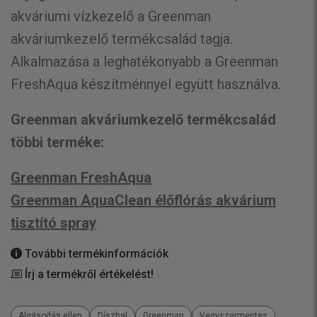
akváriumi vízkezelő a Greenman
akváriumkezelő termékcsalád tagja.
Alkalmazása a leghatékonyabb a Greenman
FreshAqua készítménnyel együtt használva.
Greenman akváriumkezelő termékcsalád
többi terméke:
Greenman FreshAqua
Greenman AquaClean élőflórás akvárium
tisztító spray
További termékinformációk
Írj a termékről értékelést!
Algásodás ellen
Díszhal
Greenman
Vegyszermentes