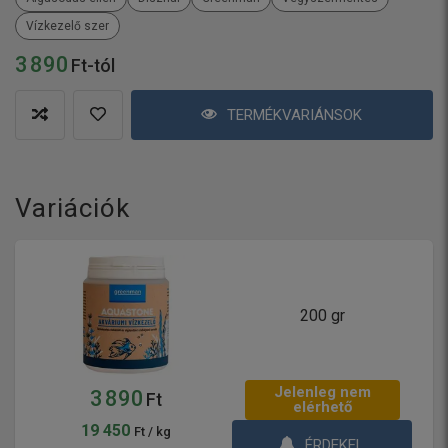
Vízkezelő szer
3 890
Ft-tól
TERMÉKVARIÁNSOK
Variációk
200 gr
Jelenleg nem
3 890
Ft
elérhető
19 450
Ft / kg
ÉRDEKEL