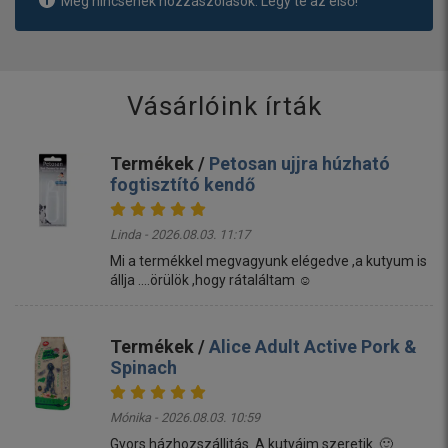
Még nincsenek hozzászólások. Légy te az első!
Vásárlóink írták
Termékek /
Petosan ujjra húzható
fogtisztító kendő
Linda - 2026.08.03. 11:17
Mi a termékkel megvagyunk elégedve ,a kutyum is
állja ....örülök ,hogy rátaláltam ☺️
Termékek /
Alice Adult Active Pork &
Spinach
Mónika - 2026.08.03. 10:59
Gyors házhozszállitás. A kutyáim szeretik. 🙂