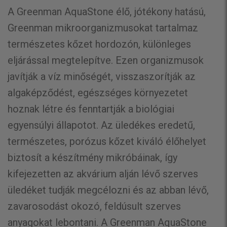
A Greenman AquaStone élő, jótékony hatású,
Greenman mikroorganizmusokat tartalmaz
természetes kőzet hordozón, különleges
eljárással megtelepítve. Ezen organizmusok
javítják a víz minőségét, visszaszorítják az
algaképződést, egészséges környezetet
hoznak létre és fenntartják a biológiai
egyensúlyi állapotot. Az üledékes eredetű,
természetes, porózus kőzet kiváló élőhelyet
biztosít a készítmény mikróbáinak, így
kifejezetten az akvárium alján lévő szerves
üledéket tudják megcélozni és az abban lévő,
zavarosodást okozó, feldúsult szerves
anyagokat lebontani. A Greenman AquaStone