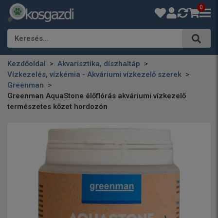
0
Keresés…
Kezdőoldal
Akvarisztika, díszhaltáp
Vízkezelés, vízkémia - Akváriumi vízkezelő szerek
Greenman
Greenman AquaStone élőflórás akváriumi vízkezelő
természetes kőzet hordozón