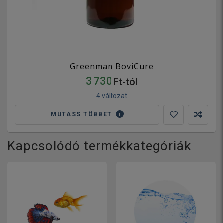
Greenman BoviCure
3 730
Ft-tól
4 változat
MUTASS TÖBBET
Kapcsolódó termékkategóriák