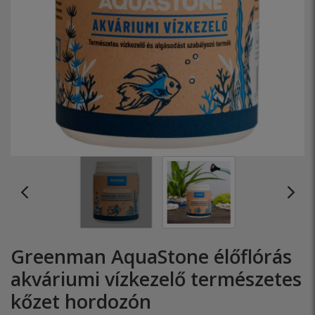
Greenman AquaStone élőflórás
akváriumi vízkezelő természetes
kőzet hordozón