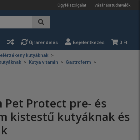
Ügyfélszolgálat
Vásárlási tudnivalók
a
Újrarendelés
Bejelentkezés
0 Ft
telérzékeny kutyáknak
kutyáknak
Kutya vitamin
Gastroferm
 Pet Protect pre- és
m kistestű kutyáknak és
ak