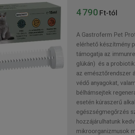
4 790
Ft-tól
A Gastroferm Pet Pro
elérhető készítmény 
támogatja az immunren
glükán) és a probioti
az emésztőrendszer ál
védő anyagokat, valami
bélhámsejtek regener
esetén kúraszerű alka
egészségmegőrzés sze
hozzájárulhatunk kedv
mikroorganizmusok me