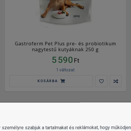
Gastroferm Pet Plus pre- és probiotikum
nagytestű kutyáknak 250 g
5 590
Ft
1 változat
KOSÁRBA
gy személyre szabjuk a tartalmakat és reklámokat, hogy működj