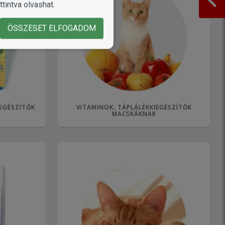
tintva olvashat.
ÖSSZESET ELFOGADOM
IEGÉSZÍTŐK
VITAMINOK, TÁPLÁLÉKKIEGÉSZÍTŐK
MACSKÁKNAK