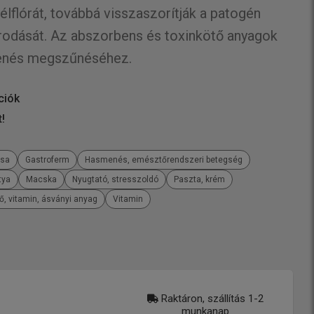
lflórát, továbbá visszaszorítják a patogén
rodását. Az abszorbens és toxinkötő anyagok
menés megszűnéséhez.
ciók
t!
ása
Gastroferm
Hasmenés, emésztőrendszeri betegség
tya
Macska
Nyugtató, stresszoldó
Paszta, krém
ő, vitamin, ásványi anyag
Vitamin
Raktáron, szállítás 1-2
munkanap