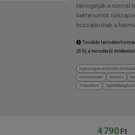
támogatják a normál bé
baktériumok túlszapo
hozzájárulnak a has
További termékinformá
Írj a termékről értékelés
Egészséges emésztés fenntart
Immunerősítő
Kistestű
Ku
Probiotikum
Táplálékkiegészít
4 790
Ft