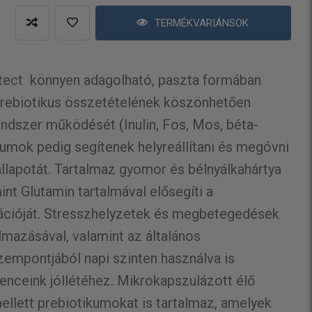
TERMÉKVARIÁNSOK
tect könnyen adagolható, paszta formában
prebiotikus összetételének köszönhetően
dszer működését (Inulin, Fos, Mos, béta-
kumok pedig segítenek helyreállítani és megóvni
lapotát. Tartalmaz gyomor és bélnyálkahártya
nt Glutamin tartalmával elősegíti a
ációját. Stresszhelyzetek és megbetegedések
lmazásával, valamint az általános
mpontjából napi szinten használva is
enceink jóllétéhez. Mikrokapszulázott élő
llett prebiotikumokat is tartalmaz, amelyek