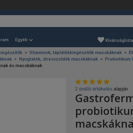
Egyéb
gram
Kívánságlist
kiegészítők
Vitaminok, táplálékkiegészítők macskáknak
É
cáknak
Nyugtatók, stresszoldók macskáknak
Probiotikum 
yáknak és macskáknak
2 önálló értékelés
alapján
Gastroferm
probiotiku
macskákn