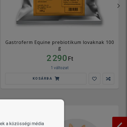
Gastroferm Equine prebiotikum lovaknak 100
g
2 290
Ft
1 változat
KOSÁRBA
enek a közösségi média