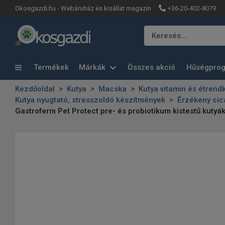
+36-20-402-8079
Okosgazdi.hu - Webáruház és kisállat magazin
Keresés…
Termékek
Márkák
Összes akció
Hűségpro
Kezdőoldal
Kutya
Macska
Kutya vitamin és étrend
Kutya nyugtató, stresszoldó készítmények
Érzékeny ci
Gastroferm Pet Protect pre- és probiotikum kistestű kut