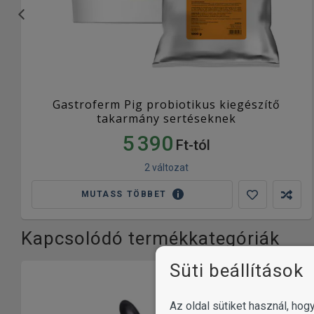
Gastroferm Pig probiotikus kiegészítő
takarmány sertéseknek
5 390
Ft-tól
2 változat
MUTASS TÖBBET
Kapcsolódó termékkategóriák
Süti beállítások
Az oldal sütiket használ, ho