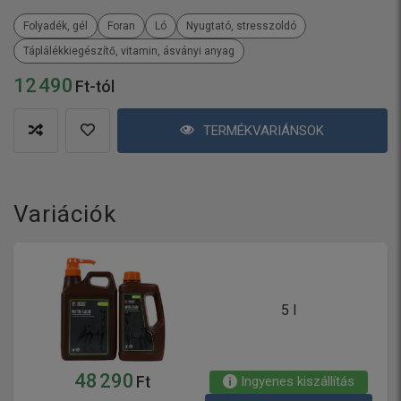
Folyadék, gél
Foran
Ló
Nyugtató, stresszoldó
Táplálékkiegészítő, vitamin, ásványi anyag
12 490
Ft-tól
TERMÉKVARIÁNSOK
Variációk
5 l
48 290
Ingyenes kiszállítás
Ft