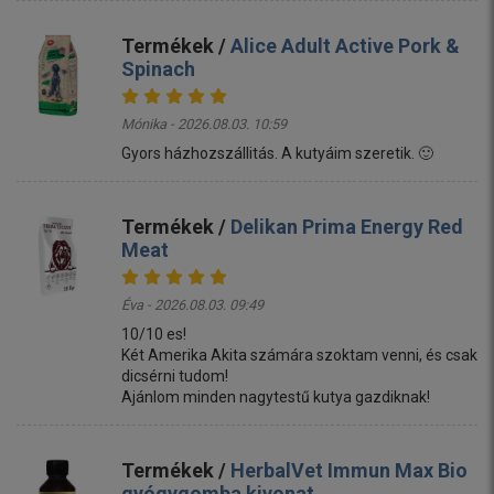
Termékek /
Alice Adult Active Pork &
Spinach
Mónika - 2026.08.03. 10:59
Gyors házhozszállitás. A kutyáim szeretik. 🙂
Termékek /
Delikan Prima Energy Red
Meat
Éva - 2026.08.03. 09:49
10/10 es!
Két Amerika Akita számára szoktam venni, és csak
dicsérni tudom!
Ajánlom minden nagytestű kutya gazdiknak!
Termékek /
HerbalVet Immun Max Bio
gyógygomba kivonat