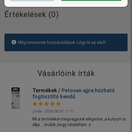
Értékelések (
0
)
Még nincsenek hozzászólások. Légy te az első!
Vásárlóink írták
Termékek /
Petosan ujjra húzható
fogtisztító kendő
Linda - 2026.08.03. 11:17
Mi a termékkel megvagyunk elégedve ,a kutyum is
állja ....örülök ,hogy rátaláltam ☺️