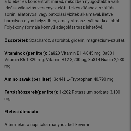
a ló éber és koncentrált marad, miközben nyugodtabbá válik.
Ideális választás versenyek előtti felkészítéshez, szállítás
során, állatorvosi vagy patkolási vizitek alkalmával, illetve
bármilyen olyan helyzetben, amely stresszt válthat ki a lóból.
Folyékony formája könnyű adagolást tesz lehetővé.
Összetétel:
Szacharóz, szorbitol, glicerin, magnézium-szulfát.
Vitaminok (per liter):
3a820 Vitamin B1 4,045 mg, 3a831
Vitamin B6 1,320 mg, Vitamin B12 3,200 µg, 3a314 Niacin 2,230
mg
Amino savak (per liter):
3c441 L-Tryptophan 40,790 mg
Tartósítószerek(per liter):
1k202 Potassium sorbate 3,130
mg
Etetési útmutató:
A terméket a napi takarmányhoz kell keverni.