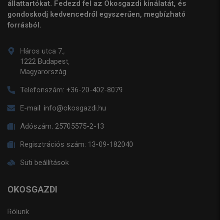
állattartókat. Fedezd fel az Okosgazdi kínálatát, és
gondoskodj kedvencedről egyszerűen, megbízható
forrásból.
Háros utca 7.,
1222 Budapest,
Magyarország
Telefonszám:
+36-20-402-8079
E-mail:
info@okosgazdi.hu
Adószám:
25705575-2-13
Regisztrációs szám:
13-09-182040
Süti beállítások
OKOSGAZDI
Rólunk