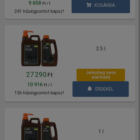
9 658
Ft / l
KOSÁRBA
241 hűségpontot kapsz!
2.5 l
Jelenleg nem
27 290
Ft
elérhető
10 916
Ft / l
ÉRDEKEL
136 hűségpontot kapsz!
1 l