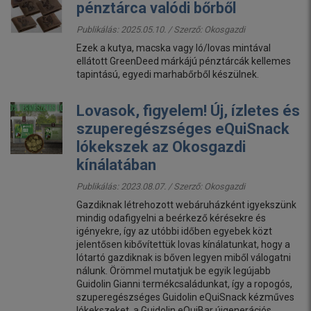
pénztárca valódi bőrből
Publikálás: 2025.05.10. / Szerző:
Okosgazdi
Ezek a kutya, macska vagy ló/lovas mintával
ellátott GreenDeed márkájú pénztárcák kellemes
tapintású, egyedi marhabőrből készülnek.
Lovasok, figyelem! Új, ízletes és
szuperegészséges eQuiSnack
lókekszek az Okosgazdi
kínálatában
Publikálás: 2023.08.07. / Szerző:
Okosgazdi
Gazdiknak létrehozott webáruházként igyekszünk
mindig odafigyelni a beérkező kérésekre és
igényekre, így az utóbbi időben egyebek közt
jelentősen kibővítettük lovas kínálatunkat, hogy a
lótartó gazdiknak is bőven legyen miből válogatni
nálunk. Örömmel mutatjuk be egyik legújabb
Guidolin Gianni termékcsaládunkat, így a ropogós,
szuperegészséges Guidolin eQuiSnack kézműves
lókekszeket, a Guidolin eQuiBar újgenerációs