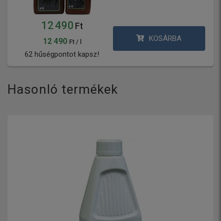
12 490
Ft
KOSÁRBA
12 490
Ft / l
62 hűségpontot kapsz!
Hasonló termékek