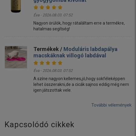
Éva - 2026.08.03. 07:52
Nagyon örülök, hogy rátaláltam erre a termékre,
hatalmas segítség!
Termékek /
Moduláris labdapálya
macskáknak villogó labdával
Éva - 2026.08.03. 07:52
A színe nagyon kellemes,jó,hogy sokféleképpen
lehet összerakni,de a cicák sajnos eddig még nem
igen játszottak vele.
További vélemények
Kapcsolódó cikkek