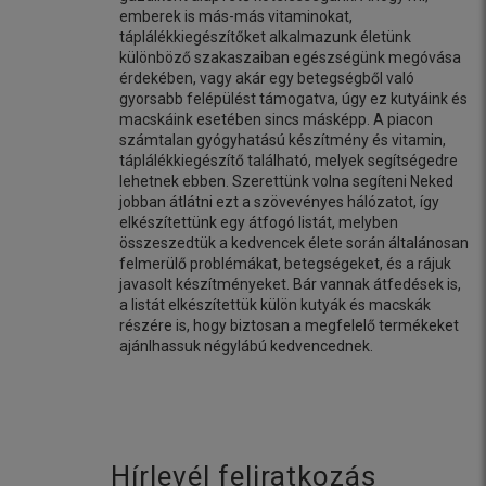
emberek is más-más vitaminokat,
táplálékkiegészítőket alkalmazunk életünk
különböző szakaszaiban egészségünk megóvása
érdekében, vagy akár egy betegségből való
gyorsabb felépülést támogatva, úgy ez kutyáink és
macskáink esetében sincs másképp. A piacon
számtalan gyógyhatású készítmény és vitamin,
táplálékkiegészítő található, melyek segítségedre
lehetnek ebben. Szerettünk volna segíteni Neked
jobban átlátni ezt a szövevényes hálózatot, így
elkészítettünk egy átfogó listát, melyben
összeszedtük a kedvencek élete során általánosan
felmerülő problémákat, betegségeket, és a rájuk
javasolt készítményeket. Bár vannak átfedések is,
a listát elkészítettük külön kutyák és macskák
részére is, hogy biztosan a megfelelő termékeket
ajánlhassuk négylábú kedvencednek.
Hírlevél feliratkozás