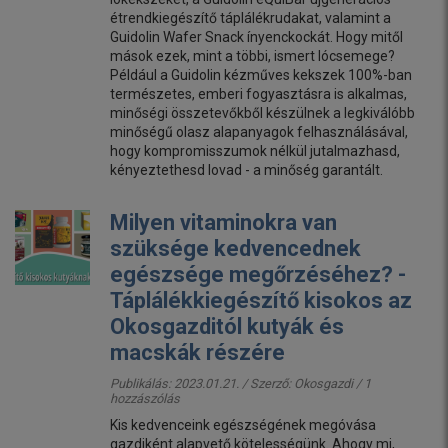
étrendkiegészítő táplálékrudakat, valamint a
Guidolin Wafer Snack ínyenckockát. Hogy mitől
mások ezek, mint a többi, ismert lócsemege?
Például a Guidolin kézműves kekszek 100%-ban
természetes, emberi fogyasztásra is alkalmas,
minőségi összetevőkből készülnek a legkiválóbb
minőségű olasz alapanyagok felhasználásával,
hogy kompromisszumok nélkül jutalmazhasd,
kényeztethesd lovad - a minőség garantált.
Milyen vitaminokra van
szüksége kedvencednek
egészsége megőrzéséhez? -
Táplálékkiegészítő kisokos az
Okosgazditól kutyák és
macskák részére
Publikálás: 2023.01.21. / Szerző:
Okosgazdi
/ 1
hozzászólás
Kis kedvenceink egészségének megóvása
gazdiként alapvető kötelességünk. Ahogy mi,