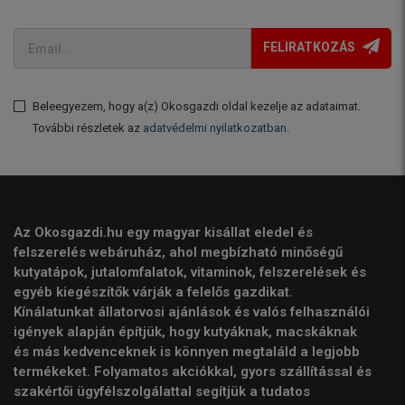
FELIRATKOZÁS
Beleegyezem, hogy a(z) Okosgazdi oldal kezelje az adataimat.
További részletek az
adatvédelmi nyilatkozatban
.
Az Okosgazdi.hu egy magyar kisállat eledel és
felszerelés webáruház, ahol megbízható minőségű
kutyatápok, jutalomfalatok, vitaminok, felszerelések és
egyéb kiegészítők várják a felelős gazdikat.
Kínálatunkat állatorvosi ajánlások és valós felhasználói
igények alapján építjük, hogy kutyáknak, macskáknak
és más kedvenceknek is könnyen megtaláld a legjobb
termékeket. Folyamatos akciókkal, gyors szállítással és
szakértői ügyfélszolgálattal segítjük a tudatos