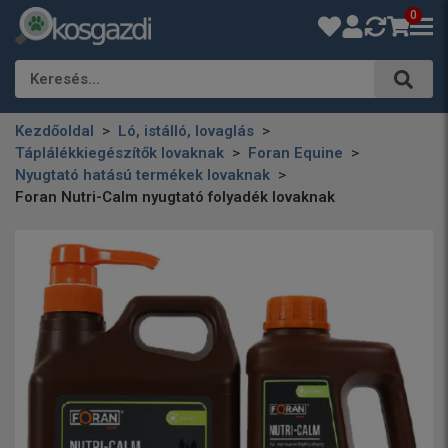
0
Keresés…
Kezdőoldal
Ló, istálló, lovaglás
Táplálékkiegészítők lovaknak
Foran Equine
Nyugtató hatású termékek lovaknak
Foran Nutri-Calm nyugtató folyadék lovaknak