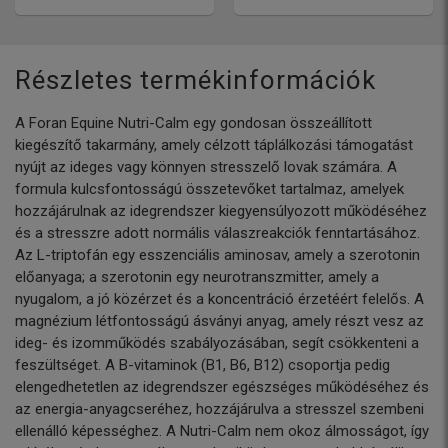
Részletes termékinformációk
A Foran Equine Nutri-Calm egy gondosan összeállított
kiegészítő takarmány, amely célzott táplálkozási támogatást
nyújt az ideges vagy könnyen stresszelő lovak számára. A
formula kulcsfontosságú összetevőket tartalmaz, amelyek
hozzájárulnak az idegrendszer kiegyensúlyozott működéséhez
és a stresszre adott normális válaszreakciók fenntartásához.
Az L-triptofán egy esszenciális aminosav, amely a szerotonin
előanyaga; a szerotonin egy neurotranszmitter, amely a
nyugalom, a jó közérzet és a koncentráció érzetéért felelős. A
magnézium létfontosságú ásványi anyag, amely részt vesz az
ideg- és izomműködés szabályozásában, segít csökkenteni a
feszültséget. A B-vitaminok (B1, B6, B12) csoportja pedig
elengedhetetlen az idegrendszer egészséges működéséhez és
az energia-anyagcseréhez, hozzájárulva a stresszel szembeni
ellenálló képességhez. A Nutri-Calm nem okoz álmosságot, így