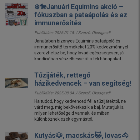
❄️🐎Januári Equimins akció –
fókuszban a pataápolás és az
immunerősítés
Publikálás: 2026.01.15. / Szerző:
Okosgazdi
Januárban bizonyos Equimins pataápoló és
immunerősítő termékeket 20% kedvezménnyel
szerezhetsz be, hogy lovad egészségesen, jó
kondícióban vészelhesse át a téli hónapokat.
Tűzijáték, rettegő
házikedvencek – van segítség!
Publikálás: 2025.08.04. / Szerző:
Okosgazdi
Ha tudod, hogy kedvenced fél a tűzijátéktól, ne
várd meg, míg bekövetkezik a baj. Mutatjuk is,
milyen lehetőségeid vannak, és miben
különböznek ezek egymástól.
Kutyás🐶, macskás🐱, lovas🐴