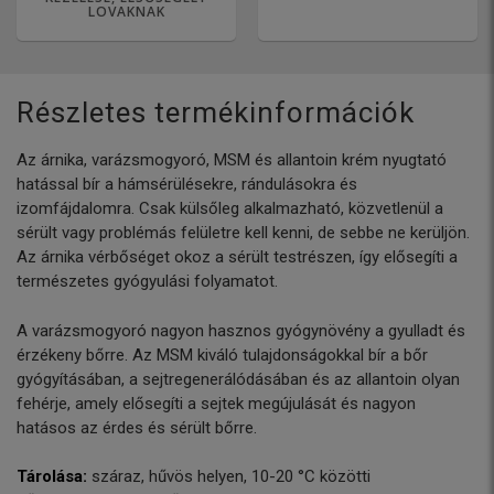
LOVAKNAK
Részletes termékinformációk
Az árnika, varázsmogyoró, MSM és allantoin krém nyugtató
hatással bír a hámsérülésekre, rándulásokra és
izomfájdalomra. Csak külsőleg alkalmazható, közvetlenül a
sérült vagy problémás felületre kell kenni, de sebbe ne kerüljön.
Az árnika vérbőséget okoz a sérült testrészen, így elősegíti a
természetes gyógyulási folyamatot.
A varázsmogyoró nagyon hasznos gyógynövény a gyulladt és
érzékeny bőrre. Az MSM kiváló tulajdonságokkal bír a bőr
gyógyításában, a sejtregenerálódásában és az allantoin olyan
fehérje, amely elősegíti a sejtek megújulását és nagyon
hatásos az érdes és sérült bőrre.
Tárolása:
száraz, hűvös helyen, 10-20 °C közötti