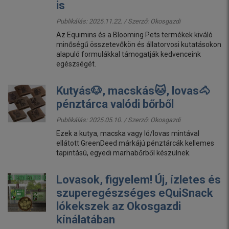
is
Publikálás: 2025.11.22. / Szerző:
Okosgazdi
Az Equimins és a Blooming Pets termékek kiváló
minőségű összetevőkön és állatorvosi kutatásokon
alapuló formulákkal támogatják kedvenceink
egészségét.
Kutyás🐶, macskás🐱, lovas🐴
pénztárca valódi bőrből
Publikálás: 2025.05.10. / Szerző:
Okosgazdi
Ezek a kutya, macska vagy ló/lovas mintával
ellátott GreenDeed márkájú pénztárcák kellemes
tapintású, egyedi marhabőrből készülnek.
Lovasok, figyelem! Új, ízletes és
szuperegészséges eQuiSnack
lókekszek az Okosgazdi
kínálatában