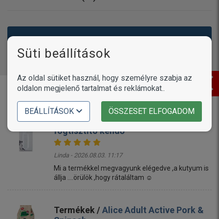
Még nincsenek hozzászólások. Légy te az első!
Süti beállítások
Az oldal sütiket használ, hogy személyre szabja az
oldalon megjelenő tartalmat és reklámokat..
Vásárlóink írták
BEÁLLÍTÁSOK
ÖSSZESET ELFOGADOM
Termékek /
Petosan ujjra húzható
fogtisztító kendő
Linda - 2026.08.03. 11:17
Mi a termékkel megvagyunk elégedve ,a kutyum is
állja ....örülök ,hogy rátaláltam ☺️
Termékek /
Alice Adult Active Pork &