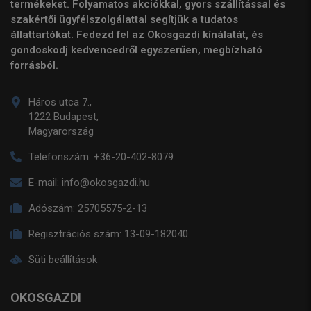
termékeket. Folyamatos akciókkal, gyors szállítással és
szakértői ügyfélszolgálattal segítjük a tudatos
állattartókat. Fedezd fel az Okosgazdi kínálatát, és
gondoskodj kedvencedről egyszerűen, megbízható
forrásból.
Háros utca 7.,
1222 Budapest,
Magyarország
Telefonszám:
+36-20-402-8079
E-mail:
info@okosgazdi.hu
Adószám:
25705575-2-13
Regisztrációs szám:
13-09-182040
Süti beállítások
OKOSGAZDI