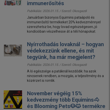
immunerősítés
Publikálás: 2026.01.15. / Szerző:
Okosgazdi
Januárban bizonyos Equimins pataápoló és
immunerősítő termékeket 20% kedvezménnyel
szerezhetsz be, hogy lovad egészségesen, jó
kondícióban vészelhesse át a téli hónapokat.
Nyírrothadás lovaknál – hogyan
védekezzünk ellene, és mit
tegyünk, ha már megjelent?
Publikálás: 2026.01.15. / Szerző:
Okosgazdi
A ló egészsége a patáknál kezdődik: ha azok
nincsenek rendben, a mozgás, a teljesítmény és a
közérzet is romlik.
November végéig 15%
kedvezmény több Equimins🐴
és Blooming Pets🐶🐱 termékre