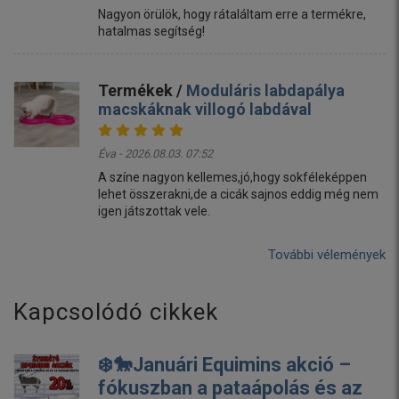
Nagyon örülök, hogy rátaláltam erre a termékre,
hatalmas segítség!
Termékek /
Moduláris labdapálya
macskáknak villogó labdával
Éva - 2026.08.03. 07:52
A színe nagyon kellemes,jó,hogy sokféleképpen
lehet összerakni,de a cicák sajnos eddig még nem
igen játszottak vele.
További vélemények
Kapcsolódó cikkek
❄️🐎Januári Equimins akció –
fókuszban a pataápolás és az