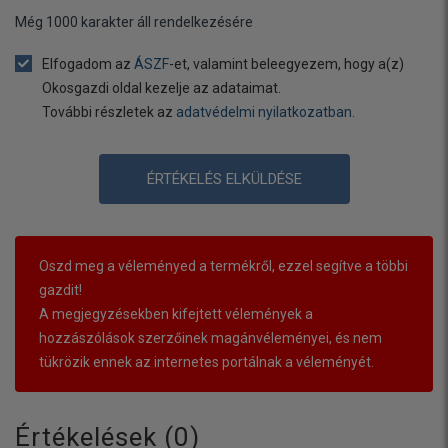
Még
1000
karakter áll rendelkezésére
Elfogadom az
ÁSZF
-et, valamint beleegyezem, hogy a(z)
Okosgazdi oldal kezelje az adataimat.
További részletek az
adatvédelmi nyilatkozatban
.
ÉRTÉKELÉS ELKÜLDÉSE
Oszd meg a véleményed a termékről, ezzel segítve a többi
gazdit!
A megjegyzésekben kifejtett vélemények a
hozzászólások szerzőinek magánvéleményei, és nem
tükrözik ennek az internetes portálnak a véleményét.
Értékelések (
0
)