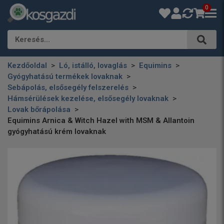
0
Keresés…
Kezdőoldal
Ló, istálló, lovaglás
Equimins
Gyógyhatású termékek lovaknak
Sebápolás, elsősegély felszerelés
Hámsérülések kezelése, elsősegély lovaknak
Lovak bőrápolása
Equimins Arnica & Witch Hazel with MSM & Allantoin
gyógyhatású krém lovaknak