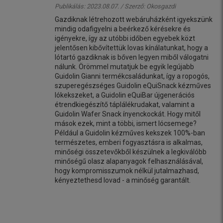
Publikálás: 2023.08.07. / Szerző:
Okosgazdi
Gazdiknak létrehozott webáruházként igyekszünk
mindig odafigyelni a beérkező kérésekre és
igényekre, így az utóbbi időben egyebek közt
jelentősen kibővítettük lovas kínálatunkat, hogy a
lótartó gazdiknak is bőven legyen miből válogatni
nálunk. Örömmel mutatjuk be egyik legújabb
Guidolin Gianni termékcsaládunkat, így a ropogós,
szuperegészséges Guidolin eQuiSnack kézműves
lókekszeket, a Guidolin eQuiBar újgenerációs
étrendkiegészítő táplálékrudakat, valamint a
Guidolin Wafer Snack ínyenckockát. Hogy mitől
mások ezek, mint a többi, ismert lócsemege?
Például a Guidolin kézműves kekszek 100%-ban
természetes, emberi fogyasztásra is alkalmas,
minőségi összetevőkből készülnek a legkiválóbb
minőségű olasz alapanyagok felhasználásával,
hogy kompromisszumok nélkül jutalmazhasd,
kényeztethesd lovad - a minőség garantált.