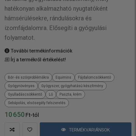
hatékonyan alkalmazható nyugtatóként
hámsérülésekre, rándulásokra és
izomfájdalomra. Elősegíti a gyógyulási
folyamatot.
További termékinformációk
Írj a termékről értékelést!
Bőr- és szőrproblémákra
Equimins
Fájdalomcsökkentő
Gyógynövényes
Gyógyszer, gyógyhatású készítmény
Gyulladáscsökkentő
Ló
Paszta, krém
Sebápolás, elsősegély felszerelés
10 650
Ft-tól
TERMÉKVARIÁNSOK