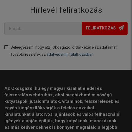
Hírlevél feliratkozás
FELIRATKOZÁS
Beleegyezem, hogy a(z) Okosgazdi oldal kezelje az adataimat.
További részletek az
adatvédelmi nyilatkozatban
.
Az Okosgazdi.hu egy magyar kisállat eledel és
felszerelés webáruház, ahol megbízható minőségű
kutyatápok, jutalomfalatok, vitaminok, felszerelések és
egyéb kiegészítők várják a felelős gazdikat.
Kínálatunkat állatorvosi ajánlások és valós felhasználói
igények alapján építjük, hogy kutyáknak, macskáknak
és más kedvenceknek is könnyen megtaláld a legjobb