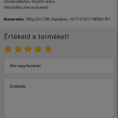
hőmérsékleten, fénytől védve.
Használat után lezárandó.
Kiszerelés:
500g (EH 138) tégelyben, 1077/2/2017 NÉBIH ÁTI
Értékeld a terméket!
Név vagy becenév
Értékelés