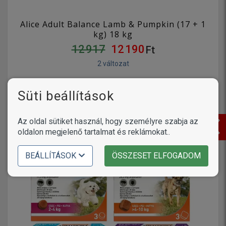
Alice Adult Balance Lamb & Pumpkin (17 + 1
kg) 18 kg
12 917
12 190
Ft
2 változat
KOSÁRBA
Süti beállítások
Az oldal sütiket használ, hogy személyre szabja az
oldalon megjelenő tartalmat és reklámokat..
BEÁLLÍTÁSOK
ÖSSZESET ELFOGADOM