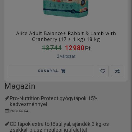
Alice Adult Balance+ Rabbit & Lamb with
Cranberry (17 + 1 kg) 18 kg
13 744
12 980
Ft
2 változat
KOSÁRBA
Magazin
Pro-Nutrition Protect gyógytápok 15%
kedvezménnyel
2026.08.04.
CD tápok extra töltősúllyal, ajándék 3 kg-os
zsákkal, plusz meglepi jutifalattal