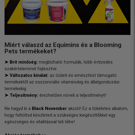
Miért válaszd az Equimins és a Blooming
Pets termékeket?
➤ Brit minőség:
megbízható formulák, több évtizedes
szakértelemmel fejlesztve
➤ Változatos kínálat:
az ízületi és emésztést támogató
termékektől az esszenciális vitaminokig és állatgondozási
termékekig
➤ Teljesítmény:
érezhetően növeli a teljesítményt!
Ne hagyd ki a
Black November
akciót! Ez a tökéletes alkalom,
hogy feltöltsd készleted a szükséges kiegészítőkkel egy
egészséges és vitalitással teli télre!