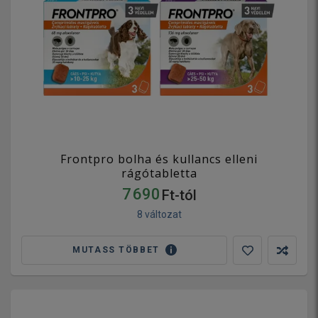
Frontpro bolha és kullancs elleni
rágótabletta
7 690
Ft-tól
8 változat
MUTASS TÖBBET