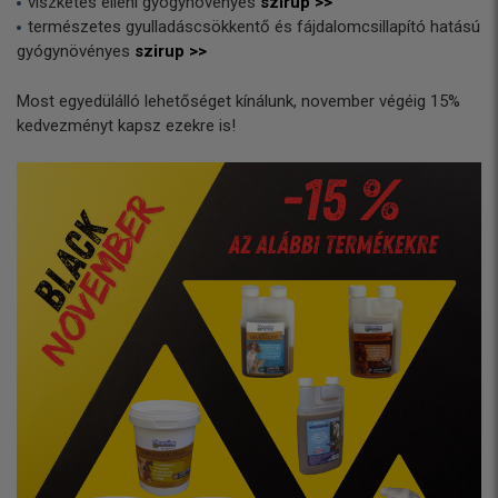
viszketés elleni gyógynövényes
szirup >>
természetes gyulladáscsökkentő és fájdalomcsillapító hatású
gyógynövényes
szirup >>
Most egyedülálló lehetőséget kínálunk, november végéig 15%
kedvezményt kapsz ezekre is!