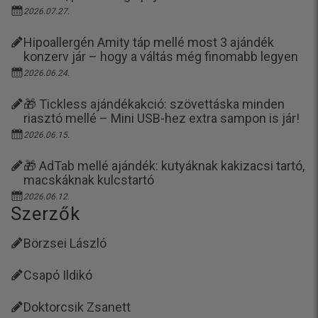
2026.07.27.
Hipoallergén Amity táp mellé most 3 ajándék
konzerv jár – hogy a váltás még finomabb legyen
2026.06.24.
🎁 Tickless ajándékakció: szövettáska minden
riasztó mellé – Mini USB-hez extra sampon is jár!
2026.06.15.
🎁 AdTab mellé ajándék: kutyáknak kakizacsi tartó,
macskáknak kulcstartó
2026.06.12.
Szerzők
Börzsei László
Csapó Ildikó
Doktorcsik Zsanett