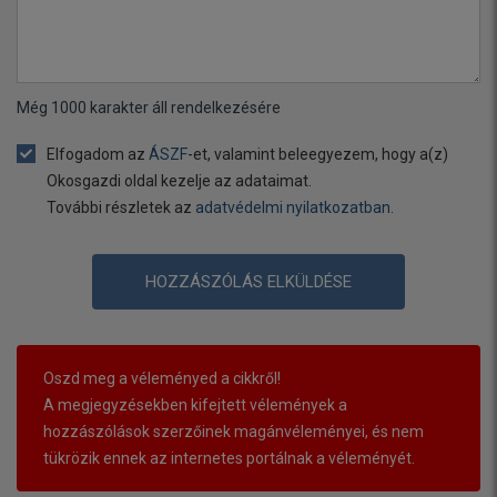
Még
1000
karakter áll rendelkezésére
Elfogadom az
ÁSZF
-et, valamint beleegyezem, hogy a(z)
Okosgazdi oldal kezelje az adataimat.
További részletek az
adatvédelmi nyilatkozatban
.
HOZZÁSZÓLÁS ELKÜLDÉSE
Oszd meg a véleményed a cikkről!
A megjegyzésekben kifejtett vélemények a
hozzászólások szerzőinek magánvéleményei, és nem
tükrözik ennek az internetes portálnak a véleményét.