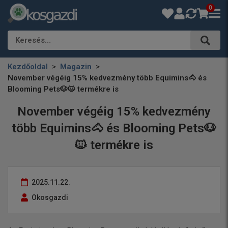
0
Keresés…
Kezdőoldal
Magazin
November végéig 15% kedvezmény több Equimins🐴 és
Blooming Pets🐶🐱 termékre is
November végéig 15% kedvezmény
több Equimins🐴 és Blooming Pets🐶
🐱 termékre is
2025.11.22.
Okosgazdi