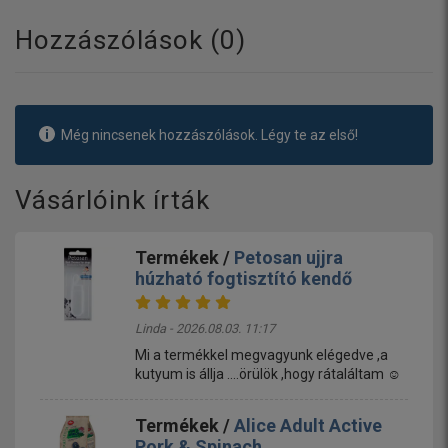
Hozzászólások (
0
)
Még nincsenek hozzászólások. Légy te az első!
Vásárlóink írták
Termékek /
Petosan ujjra
húzható fogtisztító kendő
Linda - 2026.08.03. 11:17
Mi a termékkel megvagyunk elégedve ,a
kutyum is állja ....örülök ,hogy rátaláltam ☺️
Termékek /
Alice Adult Active
Pork & Spinach