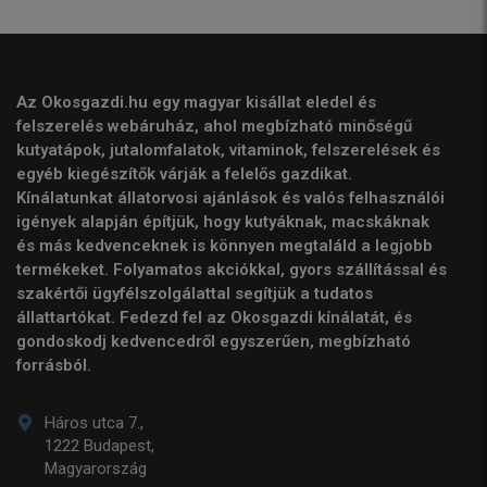
Az Okosgazdi.hu egy magyar kisállat eledel és
felszerelés webáruház, ahol megbízható minőségű
kutyatápok, jutalomfalatok, vitaminok, felszerelések és
egyéb kiegészítők várják a felelős gazdikat.
Kínálatunkat állatorvosi ajánlások és valós felhasználói
igények alapján építjük, hogy kutyáknak, macskáknak
és más kedvenceknek is könnyen megtaláld a legjobb
termékeket. Folyamatos akciókkal, gyors szállítással és
szakértői ügyfélszolgálattal segítjük a tudatos
állattartókat. Fedezd fel az Okosgazdi kínálatát, és
gondoskodj kedvencedről egyszerűen, megbízható
forrásból.
Háros utca 7.,
1222 Budapest,
Magyarország