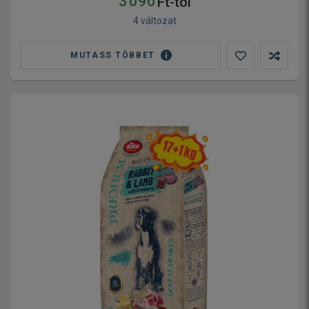
3 090
Ft-tól
4 változat
MUTASS TÖBBET