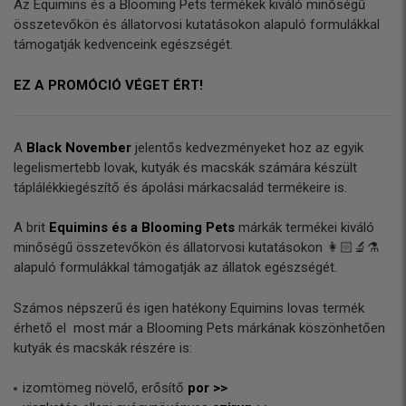
Az Equimins és a Blooming Pets termékek kiváló minőségű
összetevőkön és állatorvosi kutatásokon alapuló formulákkal
támogatják kedvenceink egészségét.
EZ A PROMÓCIÓ VÉGET ÉRT!
A
Black November
jelentős kedvezményeket hoz az egyik
legelismertebb lovak, kutyák és macskák számára készült
táplálékkiegészítő és ápolási márkacsalád termékeire is.
A brit
Equimins és a Blooming Pets
márkák termékei kiváló
minőségű összetevőkön és állatorvosi kutatásokon 👩🏻‍🔬⚗️
alapuló formulákkal támogatják az állatok egészségét.
Számos népszerű és igen hatékony Equimins lovas termék
érhető el most már a Blooming Pets márkának köszönhetően
kutyák és macskák részére is:
izomtömeg növelő, erősítő
por >>