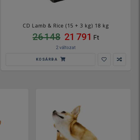
CD Lamb & Rice (15 + 3 kg) 18 kg
26 148
21 791
Ft
2 változat
KOSÁRBA