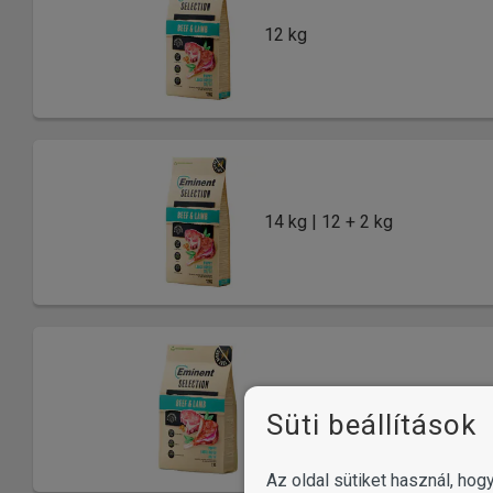
12 kg
14 kg | 12 + 2 kg
2 kg
Süti beállítások
Az oldal sütiket használ, ho