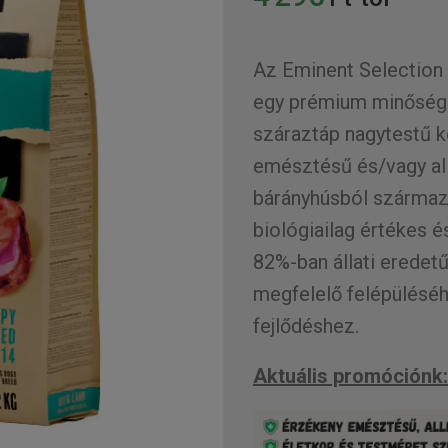
Az Eminent Selection
egy prémium minőségű
száraztáp nagytestű k
emésztésű és/vagy all
bárányhúsból származó 
biológiailag értékes 
82%-ban állati eredet
megfelelő felépüléséh
fejlődéshez.
Aktuális promóciónk