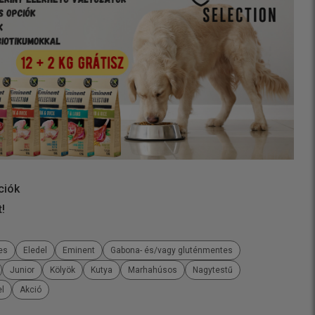
ciók
t!
es
Eledel
Eminent
Gabona- és/vagy gluténmentes
Junior
Kölyök
Kutya
Marhahúsos
Nagytestű
l
Akció