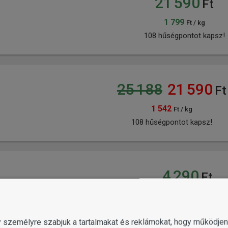
21 590
Ft
1 799
Ft / kg
108 hűségpontot kapsz!
25 188
21 590
Ft
1 542
Ft / kg
108 hűségpontot kapsz!
4 290
Ft
2 145
Ft / kg
21 hűségpontot kapsz!
gy személyre szabjuk a tartalmakat és reklámokat, hogy működj