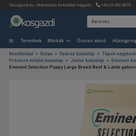
+36-20-402-8079
Okosgazdi.hu - Webáruház és kisállat magazin
Keresés…
Termékek
Márkák
Összes akció
Hűségpro
Kezdőoldal
Kutya
Száraz kutyatáp
Tápok nagytest
Prémium kölyök kutyatáp
Junior kutyatáp
Eminent ku
Eminent Selection Puppy Large Breed Beef & Lamb gabon