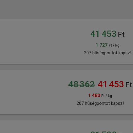
41 453
Ft
1 727
Ft / kg
207 hűségpontot kapsz!
48 362
41 453
Ft
1 480
Ft / kg
207 hűségpontot kapsz!