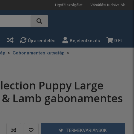
Ügyfélszolgálat
Vásárlási tudnivalók
a
Újrarendelés
Bejelentkezés
0 Ft
táp
Gabonamentes kutyatáp
lection Puppy Large
f & Lamb gabonamentes
TERMÉKVARIÁNSOK