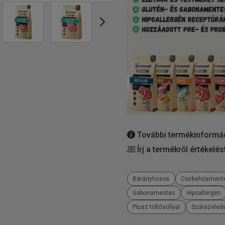
További termékinformá
Írj a termékről értékelés
Bárányhúsos
Csirkehúsment
Gabonamentes
Hipoallergén
Plusz töltősúllyal
Szárazelede