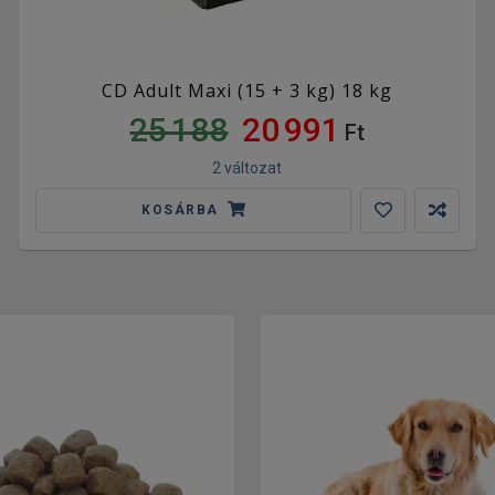
CD Adult Maxi (15 + 3 kg) 18 kg
25 188
20 991
Ft
2 változat
KOSÁRBA