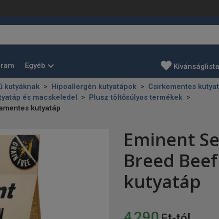
Egyéb
gram
Kívánságlist
ű kutyáknak
Hipoallergén kutyatápok
Csirkementes kutya
tyatáp és macskeledel
Plusz töltősúlyos termékek
amentes kutyatáp
Eminent Se
Breed Bee
kutyatáp
4 290
Ft-tól