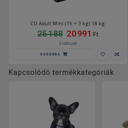
CD Adult Mini (15 + 3 kg) 18 kg
25 188
20 991
Ft
2 változat
KOSÁRBA
Kapcsolódó termékkategóriák