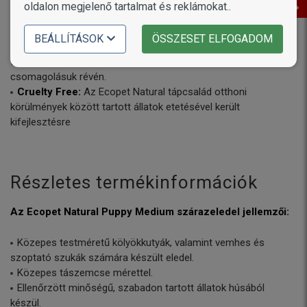
nem tartalmaznak tartósítószert.
oldalon megjelenő tartalmat és reklámokat..
A legfejlettebb gyártási és csomagolási technológiával
készülnek szigorú minőség-ellenőrzés mellett. Olyan
BEÁLLÍTÁSOK
ÖSSZESET ELFOGADOM
technológiával csomagolják, amely a legjobban biztosítja a
tápanyagok megőrzését, a tökéletesen záródó
csomagolásuk révén.
Cruelty Free:
Az Ecopet Natural tápcsalád otthoni
körülmények között tartott állatok etetésével került
kifejlesztésre
Részletes termékinformációk
Az Ecopet Natural Puppy Medium szárazeledel jellemzői:
Közepes testméretű kölyökkutyák, valamint vemhes és
szoptató szukák számára készült eledel.
Közepes tászemcse mérettel.
Ellenőrzött minőségű, szabadon tartott állatok húsából
készül.