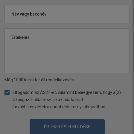
Név vagy becenév
Értékelés
Még
1000
karakter áll rendelkezésére
Elfogadom az
ÁSZF
-et, valamint beleegyezem, hogy a(z)
Okosgazdi oldal kezelje az adataimat.
További részletek az
adatvédelmi nyilatkozatban
.
ÉRTÉKELÉS ELKÜLDÉSE