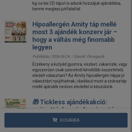
kg-os kis CD tápot is adunk hozzájuk ajándékba,
benne meglepi jutifalattal.
Hipoallergén Amity táp mellé
most 3 ajándék konzerv jár –
hogy a váltás még finomabb
legyen
Publikálás: 2026.06.24. / Szerző:
Okosgazdi
Érzékeny a kutyád gyomra, viszket, vakarózik, vagy
egyszerűen csak szeretnél kímélőbb összetételű
eledelt választani? Az Amity hipoallergén tápjai jó
választást nyújthatnak, ráadásul most a száraztáp
mellé ajándék nedves eledellel is készülünk.
🎁 Tickless ajándékakció:
szövettáska minden riasztó
mellé – Mini USB-hez extra
KOSÁRBA
sampon is jár!