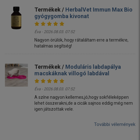
Termékek /
HerbalVet Immun Max Bio
gyógygomba kivonat
Éva - 2026.08.03. 07:52
Nagyon örülök, hogy rátaláltam erre a termékre,
hatalmas segítség!
Termékek /
Moduláris labdapálya
macskáknak villogó labdával
Éva - 2026.08.03. 07:52
A színe nagyon kellemes,jó,hogy sokféleképpen
lehet összerakni,de a cicák sajnos eddig még nem
igen játszottak vele.
További vélemények