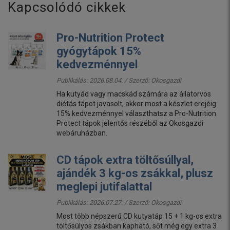
Kapcsolódó cikkek
Pro-Nutrition Protect
gyógytápok 15%
kedvezménnyel
Publikálás: 2026.08.04. / Szerző:
Okosgazdi
Ha kutyád vagy macskád számára az állatorvos
diétás tápot javasolt, akkor most a készlet erejéig
15% kedvezménnyel választhatsz a Pro-Nutrition
Protect tápok jelentős részéből az Okosgazdi
webáruházban.
CD tápok extra töltősúllyal,
ajándék 3 kg-os zsákkal, plusz
meglepi jutifalattal
Publikálás: 2026.07.27. / Szerző:
Okosgazdi
Most több népszerű CD kutyatáp 15 + 1 kg-os extra
töltősúlyos zsákban kapható, sőt még egy extra 3