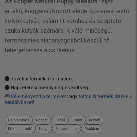
Az Ecopet Natural Puppy Medium
teljes
értékű, kiegyensúlyozott eledel közepes testű
kölyökkutyák, valamint vemhes és szoptató
szuka kutyák számára. Kiváló minőségű,
természetes alapanyagokból készül, fő
fehérjeforrása a csirkehús.
További termékinformációk
Napi etetési mennyiség és költség
Véleményezd a terméket
vagy
töltsd ki termék értékelő
kérdőívünket!
Csirkehúsos
Ecopet
Eledel
Junior
Kölyök
Közepes testű
Kutya
Szárazeledel
Zsákban