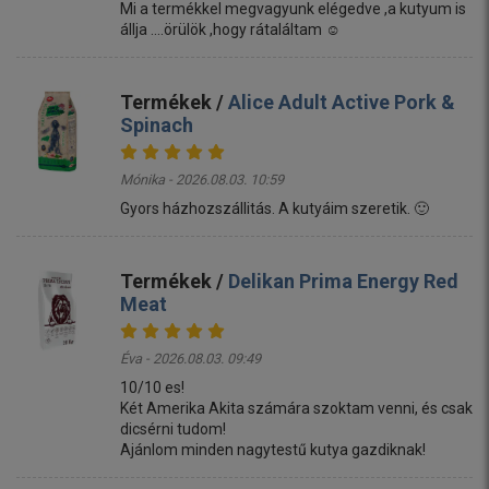
Mi a termékkel megvagyunk elégedve ,a kutyum is
állja ....örülök ,hogy rátaláltam ☺️
Termékek /
Alice Adult Active Pork &
Spinach
Mónika - 2026.08.03. 10:59
Gyors házhozszállitás. A kutyáim szeretik. 🙂
Termékek /
Delikan Prima Energy Red
Meat
Éva - 2026.08.03. 09:49
10/10 es!
Két Amerika Akita számára szoktam venni, és csak
dicsérni tudom!
Ajánlom minden nagytestű kutya gazdiknak!