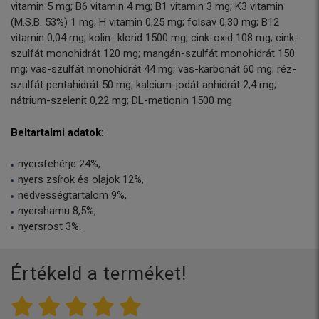
vitamin 5 mg; B6 vitamin 4 mg; B1 vitamin 3 mg; K3 vitamin
(M.S.B. 53%) 1 mg; H vitamin 0,25 mg; folsav 0,30 mg; B12
vitamin 0,04 mg; kolin- klorid 1500 mg; cink-oxid 108 mg; cink-
szulfát monohidrát 120 mg; mangán-szulfát monohidrát 150
mg; vas-szulfát monohidrát 44 mg; vas-karbonát 60 mg; réz-
szulfát pentahidrát 50 mg; kalcium-jodát anhidrát 2,4 mg;
nátrium-szelenit 0,22 mg; DL-metionin 1500 mg
Beltartalmi adatok:
nyersfehérje 24%,
nyers zsírok és olajok 12%,
nedvességtartalom 9%,
nyershamu 8,5%,
nyersrost 3%.
Értékeld a terméket!