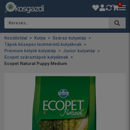
0
Keresés…
Kezdőoldal
Kutya
Száraz kutyatáp
Tápok közepes testméretű kutyáknak
Prémium kölyök kutyatáp
Junior kutyatáp
Ecopet száraztápok kutyáknak
Ecopet Natural Puppy Medium