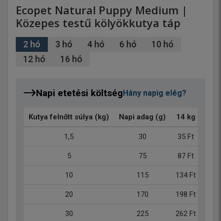
Ecopet Natural Puppy Medium |
Közepes testű kölyökkutya táp
2 hó
3 hó
4 hó
6 hó
10 hó
12 hó
16 hó
Napi etetési költség
Hány napig elég?
Kutya felnőtt súlya (kg)
Napi adag (g)
14 kg
2.5 
1,5
30
35 Ft
61 
5
75
87 Ft
153 
10
115
134 Ft
234 
20
170
198 Ft
346 
30
225
262 Ft
458 