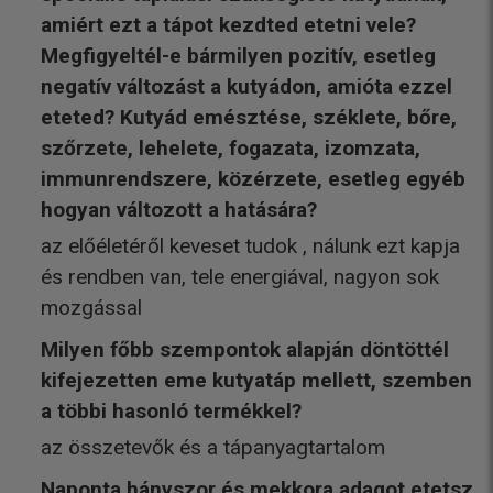
amiért ezt a tápot kezdted etetni vele?
Megfigyeltél-e bármilyen pozitív, esetleg
negatív változást a kutyádon, amióta ezzel
eteted? Kutyád emésztése, széklete, bőre,
szőrzete, lehelete, fogazata, izomzata,
immunrendszere, közérzete, esetleg egyéb
hogyan változott a hatására?
az előéletéről keveset tudok , nálunk ezt kapja
és rendben van, tele energiával, nagyon sok
mozgással
Milyen főbb szempontok alapján döntöttél
kifejezetten eme kutyatáp mellett, szemben
a többi hasonló termékkel?
az összetevők és a tápanyagtartalom
Naponta hányszor és mekkora adagot etetsz