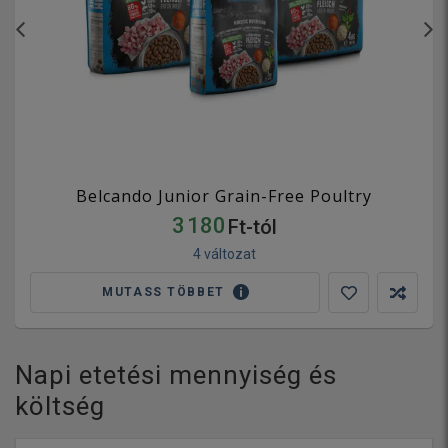
Belcando Junior Grain-Free Poultry
3 180
Ft-tól
4 változat
MUTASS TÖBBET
Napi etetési mennyiség és
költség