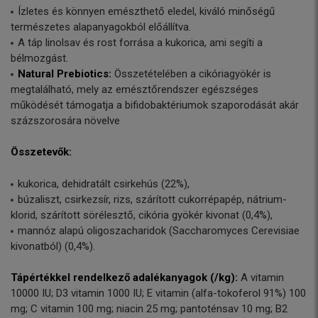
Ízletes és könnyen emészthető eledel, kiváló minőségű
természetes alapanyagokból előállítva.
A táp linolsav és rost forrása a kukorica, ami segíti a
bélmozgást.
Natural Prebiotics:
Összetételében a cikóriagyökér is
megtalálható, mely az emésztőrendszer egészséges
működését támogatja a bifidobaktériumok szaporodását akár
százszorosára növelve
Összetevők:
kukorica, dehidratált csirkehús (22%),
búzaliszt, csirkezsír, rizs, szárított cukorrépapép, nátrium-
klorid, szárított sörélesztő, cikória gyökér kivonat (0,4%),
mannóz alapú oligoszacharidok (Saccharomyces Cerevisiae
kivonatból) (0,4%).
Tápértékkel rendelkező adalékanyagok (/kg):
A vitamin
10000 IU; D3 vitamin 1000 IU; E vitamin (alfa-tokoferol 91%) 100
mg; C vitamin 100 mg; niacin 25 mg; pantoténsav 10 mg; B2