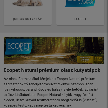
JUNIOR KUTYATÁP
ECOPET
Ecopet Natural prémium olasz kutyatápok
Az olasz Farmina által fémjelzett Ecopet Natural prémium
száraztápok fő fehérjeforrásukat tekintve számos ízben
(csirkehúsos, bárányhúsos és halas) is elérhetőek. Egyaránt
találsz kínálatunkban Ecopet Natural kölyök- vagy felnőtt
eledelt, illetve kutyád testméretének megfelelőt is (kistestű,
közepes testű, vagy nagytestű kedvencnek).