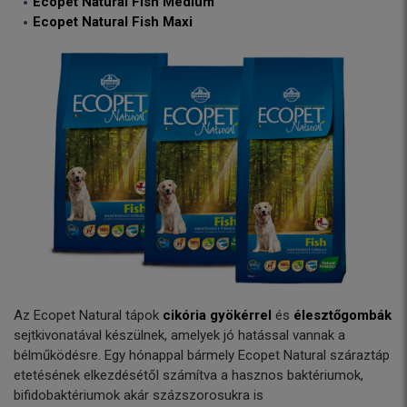
Ecopet Natural Fish Medium
Ecopet Natural Fish Maxi
Az Ecopet Natural tápok
cikória gyökérrel
és
élesztőgombák
sejtkivonatával készülnek, amelyek jó hatással vannak a
bélműködésre. Egy hónappal bármely Ecopet Natural száraztáp
etetésének elkezdésétől számítva a hasznos baktériumok,
bifidobaktériumok akár százszorosukra is