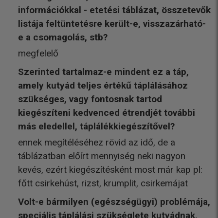
információkkal - etetési táblázat, összetevők
listája feltüntetésre került-e, visszazárható-
e a csomagolás, stb?
megfelelő
Szerinted tartalmaz-e mindent ez a táp,
amely kutyád teljes értékű táplálásához
szükséges, vagy fontosnak tartod
kiegészíteni kedvenced étrendjét további
más eledellel, táplálékkiegészítővel?
ennek megítéléséhez rövid az idő, de a
táblázatban előírt mennyiség neki nagyon
kevés, ezért kiegészítésként most már kap pl:
főtt csirkehúst, rizst, krumplit, csirkemájat
Volt-e bármilyen (egészségügyi) problémája,
speciális táplálási szükséglete kutyádnak,