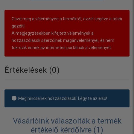
Oszd meg a véleményed a termékről, ezzel segítve a többi
gazdit!
A megjegyzésekben kifejtett vélemények a
hozzászólások szerzőinek magánvéleményei, és nem
tükrözik ennek az internetes portálnak a véleményét.
Értékelések (
0
)
Még nincsenek hozzászólások. Légy te az első!
Vásárlóink válaszolták a termék
értékelő kérdőívre (1)