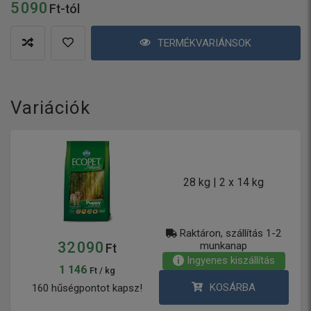
5 090
Ft-tól
TERMÉKVARIÁNSOK
Variációk
28 kg | 2 x 14 kg
Raktáron, szállítás 1-2
32 090
munkanap
Ft
Ingyenes kiszállítás
1 146
Ft / kg
KOSÁRBA
160 hűségpontot kapsz!