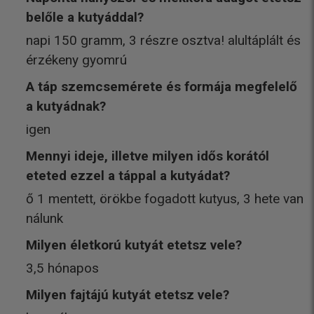
belőle a kutyáddal?
napi 150 gramm, 3 részre osztva! alultáplált és
érzékeny gyomrú
A táp szemcsemérete és formája megfelelő
a kutyádnak?
igen
Mennyi ideje, illetve milyen idős korától
eteted ezzel a táppal a kutyádat?
ő 1 mentett, örökbe fogadott kutyus, 3 hete van
nálunk
Milyen életkorú kutyát etetsz vele?
3,5 hónapos
Milyen fajtájú kutyát etetsz vele?