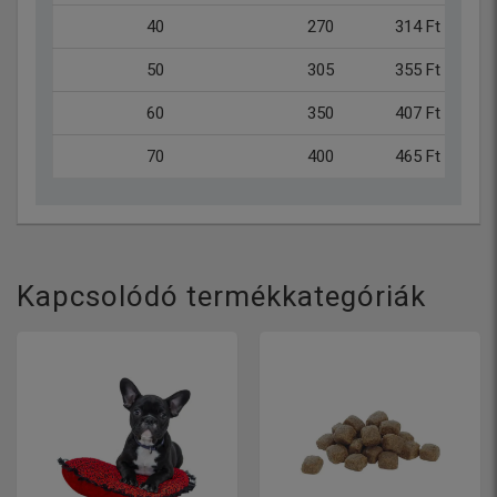
40
270
314 Ft
550 
50
305
355 Ft
621 
60
350
407 Ft
713 
70
400
465 Ft
814 
Kapcsolódó termékkategóriák