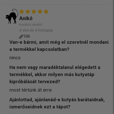
Anikó
Korábbi vásárló
6 éve és 4 hónapja
106
Van-e bármi, amit még el szeretnél mondani
a termékkel kapcsolatban?
nincs
Ha nem vagy maradéktalanul elégedett a
termékkel, akkor milyen más kutyatáp
kipróbálását tervezed?
most tértünk át erre
Ajánlottad, ajánlanád-e kutyás barátaidnak,
ismerőseidnek ezt a tápot?