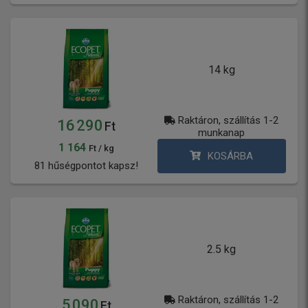
14 kg
Raktáron, szállítás 1-2
16 290
Ft
munkanap
1 164
Ft / kg
KOSÁRBA
81 hűségpontot kapsz!
2.5 kg
Raktáron, szállítás 1-2
5 090
Ft