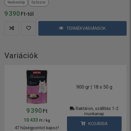
Nedvestáp
Szószos
9 390
Ft-tól
TERMÉKVARIÁNSOK
Variációk
900 gr | 18 x 50 g
Raktáron, szállítás 1-2
9 390
Ft
munkanap
10 433
Ft / kg
KOSÁRBA
47 hűségpontot kapsz!