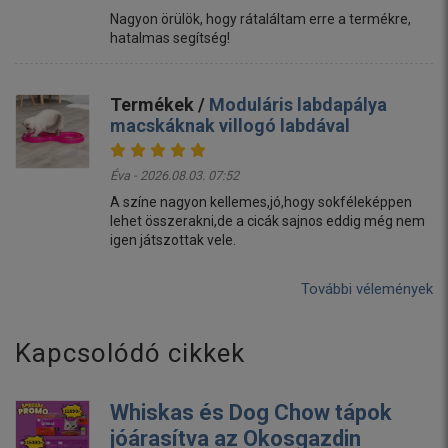
Nagyon örülök, hogy rátaláltam erre a termékre,
hatalmas segítség!
Termékek /
Moduláris labdapálya
macskáknak villogó labdával
Éva - 2026.08.03. 07:52
A színe nagyon kellemes,jó,hogy sokféleképpen
lehet összerakni,de a cicák sajnos eddig még nem
igen játszottak vele.
További vélemények
Kapcsolódó cikkek
Whiskas és Dog Chow tápok
jóárasítva az Okosgazdin