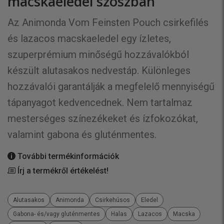
macskaeledel szószban
Az Animonda Vom Feinsten Pouch csirkefilés
és lazacos macskaeledel egy ízletes,
szuperprémium minőségű hozzávalókból
készült alutasakos nedvestáp. Különleges
hozzávalói garantálják a megfelelő mennyiségű
tápanyagot kedvencednek. Nem tartalmaz
mesterséges színezékeket és ízfokozókat,
valamint gabona és gluténmentes.
További termékinformációk
Írj a termékről értékelést!
Alutasakos
Animonda
Csirkehúsos
Eledel
Gabona- és/vagy gluténmentes
Halas
Lazacos
Macska