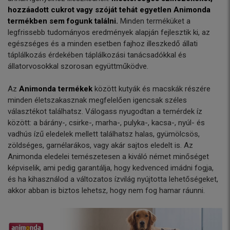
hozzáadott cukrot vagy szóját tehát egyetlen Animonda
termékben sem fogunk találni.
Minden terméküket a
legfrissebb tudományos eredmények alapján fejlesztik ki, az
egészséges és a minden esetben fajhoz illeszkedő állati
táplálkozás érdekében táplálkozási tanácsadókkal és
állatorvosokkal szorosan együttműködve.
Az
Animonda termékek
között kutyák és macskák részére
minden életszakasznak megfelelően igencsak széles
választékot találhatsz. Válogass nyugodtan a temérdek íz
között: a bárány-, csirke-, marha-, pulyka-, kacsa-, nyúl- és
vadhús ízű eledelek mellett találhatsz halas, gyümölcsös,
zöldséges, garnélarákos, vagy akár sajtos eledelt is. Az
Animonda eledelei temészetesen a kiváló német minőséget
képviselik, ami pedig garantálja, hogy kedvenced imádni fogja,
és ha kihasználod a változatos ízvilág nyújtotta lehetőségeket,
akkor abban is biztos lehetsz, hogy nem fog hamar ráunni.