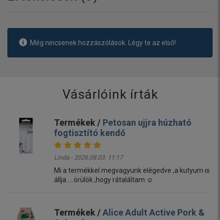
Még nincsenek hozzászólások. Légy te az első!
Vásárlóink írták
Termékek /
Petosan ujjra húzható
fogtisztító kendő
Linda - 2026.08.03. 11:17
Mi a termékkel megvagyunk elégedve ,a kutyum is
állja ....örülök ,hogy rátaláltam ☺️
Termékek /
Alice Adult Active Pork &