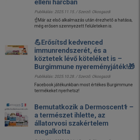
elleni harcban
Publikálás: 2025.11.15. / Szerző:
Okosgazdi
☝️Már az első alkalmazás után érezhető a hatása,
még erősen szennyezett felületeken is.
💪Erősítsd kedvenced
immunrendszerét, és a
köztetek lévő köteléket is –
Burgimmune nyereményjáték!🎁
Publikálás: 2025.10.28. / Szerző:
Okosgazdi
Facebook játékunkban most értékes Burgimmune
termékeket nyerhetsz!
Bemutatkozik a Dermoscent⚕️ –
a természet ihlette, az
állatorvosi szakértelem
megalkotta