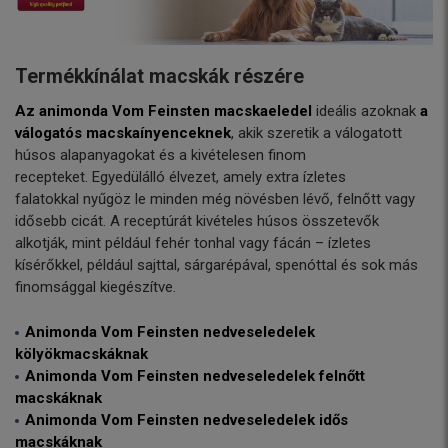
Termékkínálat macskák részére
Az animonda Vom Feinsten macskaeledel
ideális azoknak
a
válogatós macskaínyenceknek
, akik szeretik a válogatott
húsos alapanyagokat és a kivételesen finom
recepteket. Egyedülálló élvezet, amely extra ízletes
falatokkal nyűgöz le minden még növésben lévő, felnőtt vagy
idősebb cicát. A receptúrát kivételes húsos összetevők
alkotják, mint például fehér tonhal vagy fácán – ízletes
kísérőkkel, például sajttal, sárgarépával, spenóttal és sok más
finomsággal kiegészítve.
Animonda Vom Feinsten nedveseledelek
kölyökmacskáknak
Animonda Vom Feinsten nedveseledelek felnőtt
macskáknak
Animonda Vom Feinsten nedveseledelek idős
macskáknak