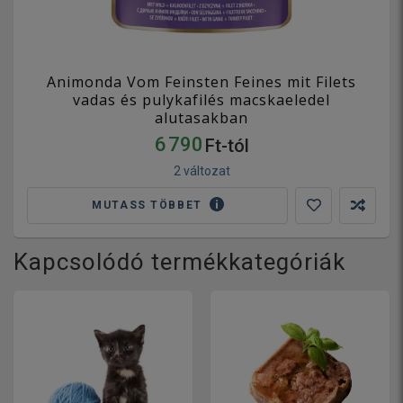
Animonda Vom Feinsten Feines mit Filets
vadas és pulykafilés macskaeledel
alutasakban
6 790
Ft-tól
2 változat
MUTASS TÖBBET
Kapcsolódó termékkategóriák