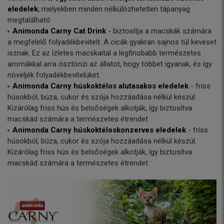
eledelek
, melyekben minden nélkülözhetetlen tápanyag
megtalálható
Animonda Carny Cat Drink
- biztosítja a macskák számára
a megfelelő folyadékbevitelt. A cicák gyakran sajnos túl keveset
isznak. Ez az ízletes macskaital a legfinobabb természetes
aromákkal arra ösztönzi az állatot, hogy többet igyanak, és így
növeljék folyadékbevitelüket.
Animonda Carny húskoktélos alutasakos eledelek
- friss
húsokból, búza, cukor és szója hozzáadása nélkül készül.
Kizárólag friss hús és belsőségek alkotják, így biztosítva
macskád számára a természetes étrendet
Animonda Carny húskoktéloskonzerves eledelek
- friss
húsokból, búza, cukor és szója hozzáadása nélkül készül.
Kizárólag friss hús és belsőségek alkotják, így biztosítva
macskád számára a természetes étrendet