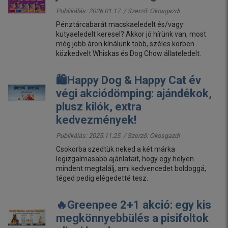
Publikálás: 2026.01.17. / Szerző:
Okosgazdi
Pénztárcabarát macskaeledelt és/vagy
kutyaeledelt keresel? Akkor jó hírünk van, most
még jobb áron kínálunk több, széles körben
közkedvelt Whiskas és Dog Chow állateledelt.
🛍️Happy Dog & Happy Cat év
végi akciódömping: ajándékok,
plusz kilók, extra
kedvezmények!
Publikálás: 2025.11.25. / Szerző:
Okosgazdi
Csokorba szedtük neked a két márka
legizgalmasabb ajánlatait, hogy egy helyen
mindent megtalálj, ami kedvencedet boldoggá,
téged pedig elégedetté tesz.
🔥Greenpee 2+1 akció: egy kis
megkönnyebbülés a pisifoltok