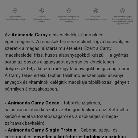
Az
Animonda Carny
nedveseledelek finomak és
egészségesek. A macskák természetüknél fogva húsevők, és
szeretik a magas hústartalmú ételeket. Ezért a Carny
macskaeledel friss, húsos alapanyagokból készül – a gyártás
során az összes alapanyagot gyorsan és kíméletesen
dolgozzák fel, a késztermék így tápanyagokban gazdag marad.
A Carny teljes értékű tápban található esszenciális ásványi
anyagok és vitaminok kielégítik macskája táplálkozási igényeit
bármilyen életszakaszban.
Animonda Carny Ocean
- többféle izgalmas,
halas variációban készül, ezzel is gondoskodva az etetőtálba
kerülő eledel változatosságáról és a szükséges omega-
zsírsavak beviteléről
Animonda Carny Single Protein
- Gabona, szója- és
cukormentes,
egyetlen állati fehérjét tartalmazó
színhús