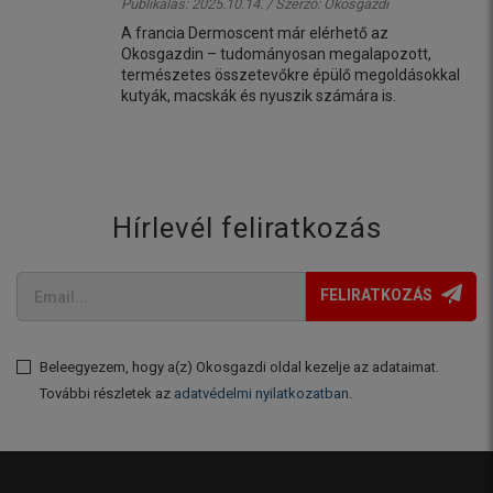
Publikálás: 2025.10.14. / Szerző:
Okosgazdi
A francia Dermoscent már elérhető az
Okosgazdin – tudományosan megalapozott,
természetes összetevőkre épülő megoldásokkal
kutyák, macskák és nyuszik számára is.
Hírlevél feliratkozás
FELIRATKOZÁS
Beleegyezem, hogy a(z) Okosgazdi oldal kezelje az adataimat.
További részletek az
adatvédelmi nyilatkozatban
.