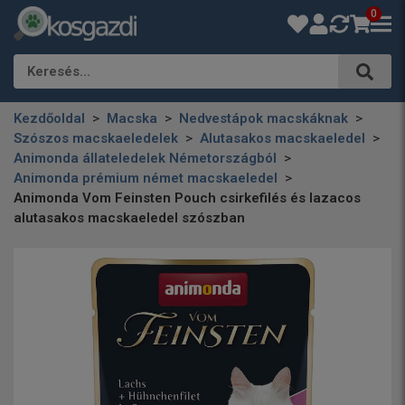
0
Keresés…
Kezdőoldal
Macska
Nedvestápok macskáknak
Szószos macskaeledelek
Alutasakos macskaeledel
Animonda állateledelek Németországból
Animonda prémium német macskaeledel
Animonda Vom Feinsten Pouch csirkefilés és lazacos
alutasakos macskaeledel szószban