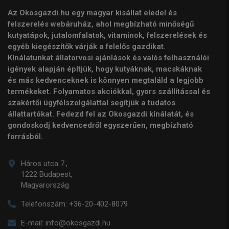
Az Okosgazdi.hu egy magyar kisállat eledel és
felszerelés webáruház, ahol megbízható minőségű
kutyatápok, jutalomfalatok, vitaminok, felszerelések és
egyéb kiegészítők várják a felelős gazdikat.
Kínálatunkat állatorvosi ajánlások és valós felhasználói
igények alapján építjük, hogy kutyáknak, macskáknak
és más kedvenceknek is könnyen megtaláld a legjobb
termékeket. Folyamatos akciókkal, gyors szállítással és
szakértői ügyfélszolgálattal segítjük a tudatos
állattartókat. Fedezd fel az Okosgazdi kínálatát, és
gondoskodj kedvencedről egyszerűen, megbízható
forrásból.
Háros utca 7.,
1222 Budapest,
Magyarország
Telefonszám:
+36-20-402-8079
E-mail:
info@okosgazdi.hu