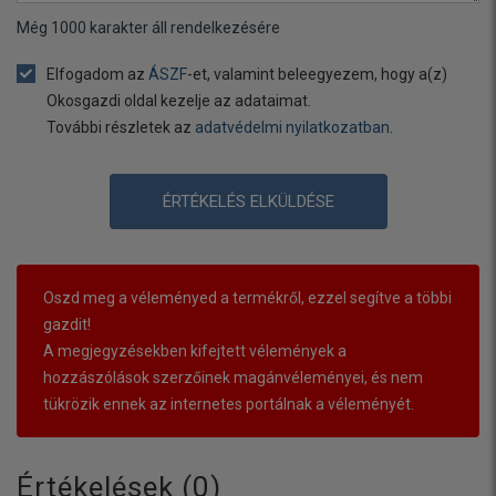
Még
1000
karakter áll rendelkezésére
Elfogadom az
ÁSZF
-et, valamint beleegyezem, hogy a(z)
Okosgazdi oldal kezelje az adataimat.
További részletek az
adatvédelmi nyilatkozatban
.
ÉRTÉKELÉS ELKÜLDÉSE
Oszd meg a véleményed a termékről, ezzel segítve a többi
gazdit!
A megjegyzésekben kifejtett vélemények a
hozzászólások szerzőinek magánvéleményei, és nem
tükrözik ennek az internetes portálnak a véleményét.
Értékelések (
0
)