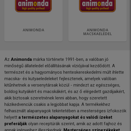
ANIMONDA
ANIMONDA
MACSKAELEDEL
Az
Animonda
márka története 1991-ben, a valóban jó
minőségű állateledel előállításának víziójával kezdődött. A
természet és a hagyományos henteskereskedelmi múlt ihlette
macska- és kutyaeledeleket fejlesztenek, amelyek valóban
kitűnhetnek a versenytársak közül - mindezt az egészséges,
boldog kutyákért és macskákért, és az ő elégedett gazdijaikért,
akik biztosak szeretnének lenni abban, hogy szeretett
házikedvencük csakis a legjobbat kapja. A termékekhez
felhasznált alapanyagok tekintetében a mesterséges ízfokozók
helyett
a természetes alapanyagokat és valódi ízeket
preferálják
olyan receptúrák szerint, amik az adott fajhoz és
annak igényeihez illeszkednek.
Mesterséges színezékeket,