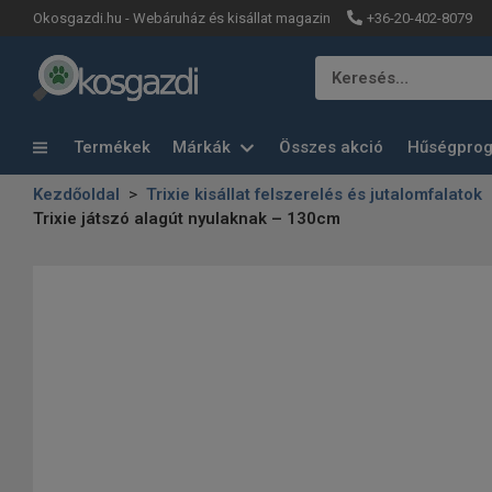
+36-20-402-8079
Okosgazdi.hu - Webáruház és kisállat magazin
Keresés…
Termékek
Márkák
Összes akció
Hűségpro
Kezdőoldal
Trixie kisállat felszerelés és jutalomfalatok
Trixie játszó alagút nyulaknak – 130cm