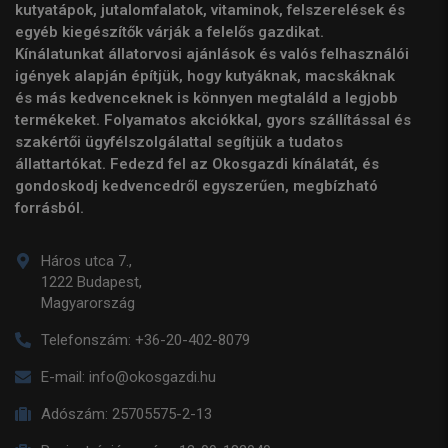
kutyatápok, jutalomfalatok, vitaminok, felszerelések és
egyéb kiegészítők várják a felelős gazdikat.
Kínálatunkat állatorvosi ajánlások és valós felhasználói
igények alapján építjük, hogy kutyáknak, macskáknak
és más kedvenceknek is könnyen megtaláld a legjobb
termékeket. Folyamatos akciókkal, gyors szállítással és
szakértői ügyfélszolgálattal segítjük a tudatos
állattartókat. Fedezd fel az Okosgazdi kínálatát, és
gondoskodj kedvencedről egyszerűen, megbízható
forrásból.
Háros utca 7.,
1222 Budapest,
Magyarország
Telefonszám:
+36-20-402-8079
E-mail:
info@okosgazdi.hu
Adószám:
25705575-2-13