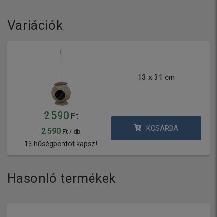
Variációk
13 x 31 cm
2 590
Ft
KOSÁRBA
2 590
Ft / db
13 hűségpontot kapsz!
Hasonló termékek