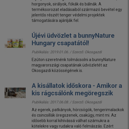
horgonyok, sirályok, fókák és bálnák. A
terméksorozat eladásaiból származó bevétel egy
jelentős részét tenger védelmi projektek
támogatására ajánlják fel.
Újévi üdvözlet a bunnyNature
Hungary csapatától!
Publikálás: 2019.01.06. / Szerző:
Okosgazdi
Ezúton szeretnénk tolmácsolni a bunnyNature
magyarországi csapatának üdvözletét az
Okosgazdi közösségének is.
A kisállatok időskora - Amikor a
kis rágcsálónk megöregszik
Publikálás: 2017.06.08. / Szerző:
Okosgazdi
Az egerek, patkányok, hörcsögök, tengerimalackok
és csincsillák öregszenek, csakúgy, mint mi. Az
idősebb korral kihívássá válhat számukra a
kötelekre vagy rudakra való felmászás. Ezért