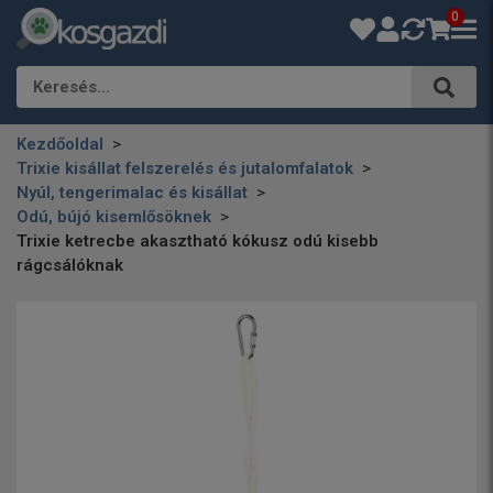
0
Keresés…
Kezdőoldal
Trixie kisállat felszerelés és jutalomfalatok
Nyúl, tengerimalac és kisállat
Odú, bújó kisemlősöknek
Trixie ketrecbe akasztható kókusz odú kisebb
rágcsálóknak