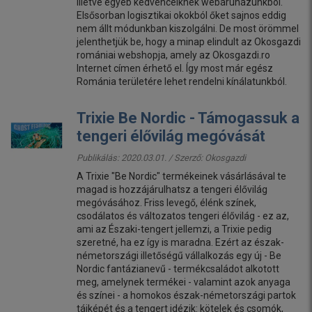
illetve egyéb kedvenceiknek webáruházunkból.
Elsősorban logisztikai okokból őket sajnos eddig
nem állt módunkban kiszolgálni. De most örömmel
jelenthetjük be, hogy a minap elindult az Okosgazdi
romániai webshopja, amely az Okosgazdi.ro
Internet címen érhető el. Így most már egész
Románia területére lehet rendelni kínálatunkból.
Trixie Be Nordic - Támogassuk a
tengeri élővilág megóvását
Publikálás: 2020.03.01. / Szerző:
Okosgazdi
A Trixie "Be Nordic" termékeinek vásárlásával te
magad is hozzájárulhatsz a tengeri élővilág
megóvásához. Friss levegő, élénk színek,
csodálatos és változatos tengeri élővilág - ez az,
ami az Északi-tengert jellemzi, a Trixie pedig
szeretné, ha ez így is maradna. Ezért az észak-
németországi illetőségű vállalkozás egy új - Be
Nordic fantázianevű - termékcsaládot alkotott
meg, amelynek termékei - valamint azok anyaga
és színei - a homokos észak-németországi partok
tájképét és a tengert idézik: kötelek és csomók,