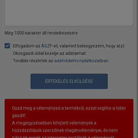
Még
1000
karakter áll rendelkezésére
Elfogadom az
ÁSZF
-et, valamint beleegyezem, hogy a(z)
Okosgazdi oldal kezelje az adataimat.
További részletek az
adatvédelmi nyilatkozatban
.
ÉRTÉKELÉS ELKÜLDÉSE
Oszd meg a véleményed a termékről, ezzel segítve a többi
gazdit!
A megjegyzésekben kifejtett vélemények a
hozzászólások szerzőinek magánvéleményei, és nem
tükrözik ennek az internetes portálnak a véleményét.