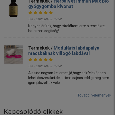
Termékek /
HerbalVet Immun Max Bio
gyógygomba kivonat
Éva - 2026.08.03. 07:52
Nagyon örülök, hogy rátaláltam erre a termékre,
hatalmas segítség!
Termékek /
Moduláris labdapálya
macskáknak villogó labdával
Éva - 2026.08.03. 07:52
A színe nagyon kellemes,jó,hogy sokféleképpen
lehet összerakni,de a cicák sajnos eddig még nem
igen játszottak vele.
További vélemények
Kapcsolódó cikkek