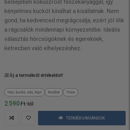
belsejében kókuszrost fészekanyaggal, így
kényelmes kuckót kínálhat a kisállatnak. Nem
gond, ha kedvenced megrágcsálja, ezért jól illik
a rágcsálók mindennapi környezetébe. Ideális
választás hörcsögöknek és egereknek,
ketrecben való elhelyezéshez.
Írj a termékről értékelést!
Ház, kuckó, odú, bújó
Kisállat
Trixie
2 590
Ft-tól
TERMÉKVARIÁNSOK