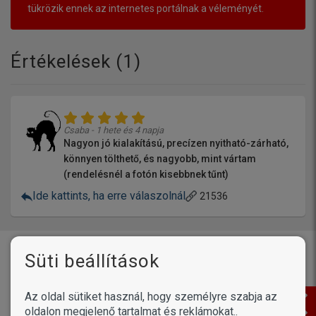
tükrözik ennek az internetes portálnak a véleményét.
Értékelések (
1
)
Csaba - 1 hete és 4 napja
Nagyon jó kialakítású, precízen nyitható-zárható,
könnyen tölthető, és nagyobb, mint vártam
(rendelésnél a fotón kisebbnek tűnt)
Ide kattints, ha erre válaszolnál
21536
Vásárlóink írták
Süti beállítások
Termékek /
Petosan ujjra húzható
Az oldal sütiket használ, hogy személyre szabja az
fogtisztító kendő
oldalon megjelenő tartalmat és reklámokat..