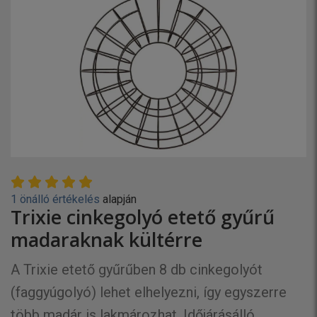
1 önálló értékelés
alapján
Trixie cinkegolyó etető gyűrű
madaraknak kültérre
A Trixie etető gyűrűben 8 db cinkegolyót
(faggyúgolyó) lehet elhelyezni, így egyszerre
több madár is lakmározhat. Időjárásálló,