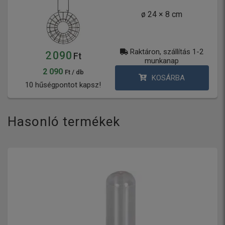
ø 24 × 8 cm
Raktáron, szállítás 1-2
2 090
Ft
munkanap
2 090
Ft / db
KOSÁRBA
10 hűségpontot kapsz!
Hasonló termékek