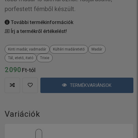
porfestett fémből készült.
További termékinformációk
Írj a termékről értékelést!
Kinti madár, vadmadár
Kültéri madáretető
Madár
Tál, etető, itató
Trixie
2 090
Ft-tól
TERMÉKVARIÁNSOK
Variációk