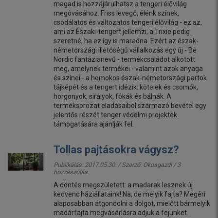
magad is hozzájárulhatsz a tengeri élővilág
megóvásához. Friss levegő, élénk színek,
csodálatos és változatos tengeri élővilág - ez az,
ami az Északi-tengert jellemzi, a Trixie pedig
szeretné, ha ez így is maradna. Ezért az észak-
németországi illetőségű vállalkozás egy új - Be
Nordic fantázianevű - termékcsaládot alkotott
meg, amelynek termékei - valamint azok anyaga
és színei - a homokos észak-németországi partok
tájképét és a tengert idézik: kötelek és csomók,
horgonyok, sirályok, fókák és bálnák. A
terméksorozat eladásaiból származó bevétel egy
jelentős részét tenger védelmi projektek
támogatására ajánlják fel.
Tollas pajtásokra vágysz?
Publikálás: 2017.05.30. / Szerző:
Okosgazdi
/ 3
hozzászólás
A döntés megszületett: a madarak lesznek új
kedvenc háziállataink! Na, de melyik fajta? Megéri
alaposabban átgondolni a dolgot, mielőtt bármelyik
madárfajta megvásárlásra adjuk a fejünket.