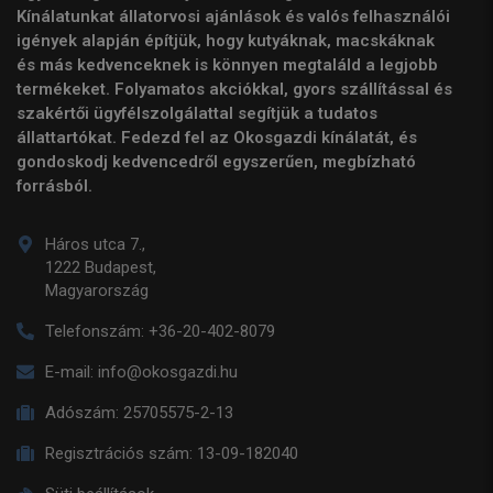
Kínálatunkat állatorvosi ajánlások és valós felhasználói
igények alapján építjük, hogy kutyáknak, macskáknak
és más kedvenceknek is könnyen megtaláld a legjobb
termékeket. Folyamatos akciókkal, gyors szállítással és
szakértői ügyfélszolgálattal segítjük a tudatos
állattartókat. Fedezd fel az Okosgazdi kínálatát, és
gondoskodj kedvencedről egyszerűen, megbízható
forrásból.
Háros utca 7.,
1222 Budapest,
Magyarország
Telefonszám:
+36-20-402-8079
E-mail:
info@okosgazdi.hu
Adószám:
25705575-2-13
Regisztrációs szám:
13-09-182040