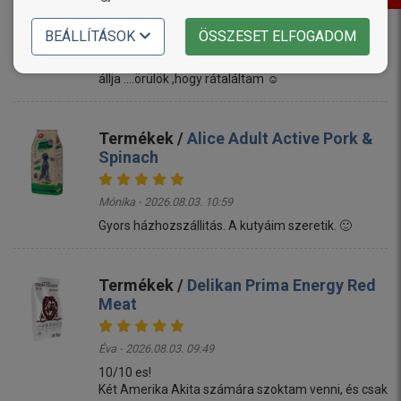
BEÁLLÍTÁSOK
ÖSSZESET ELFOGADOM
Linda - 2026.08.03. 11:17
Mi a termékkel megvagyunk elégedve ,a kutyum is
állja ....örülök ,hogy rátaláltam ☺️
Termékek /
Alice Adult Active Pork &
Spinach
Mónika - 2026.08.03. 10:59
Gyors házhozszállitás. A kutyáim szeretik. 🙂
Termékek /
Delikan Prima Energy Red
Meat
Éva - 2026.08.03. 09:49
10/10 es!
Két Amerika Akita számára szoktam venni, és csak