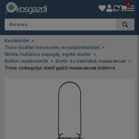
0
Keresés…
Kezdőoldal
Trixie kisállat felszerelés és jutalomfalatok
Nimfa, hullámos papagáj, egyéb madár
Kültéri madáretetők
Etető- és itatótálak madaraknak
Trixie cinkegolyó etető gyűrű madaraknak kültérre