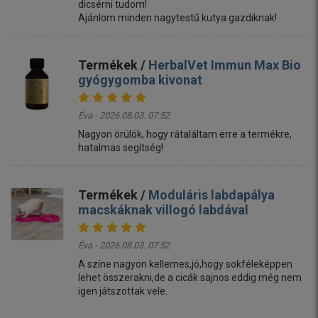
dicsérni tudom!
Ajánlom minden nagytestű kutya gazdiknak!
Termékek /
HerbalVet Immun Max Bio
gyógygomba kivonat
Éva - 2026.08.03. 07:52
Nagyon örülök, hogy rátaláltam erre a termékre,
hatalmas segítség!
Termékek /
Moduláris labdapálya
macskáknak villogó labdával
Éva - 2026.08.03. 07:52
A színe nagyon kellemes,jó,hogy sokféleképpen
lehet összerakni,de a cicák sajnos eddig még nem
igen játszottak vele.