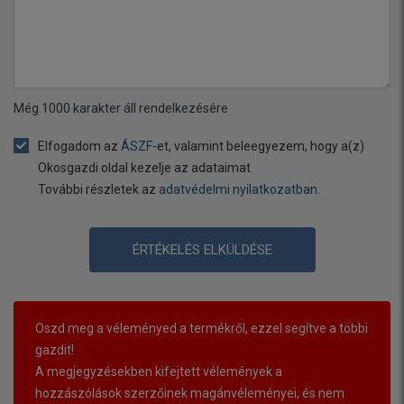
Még
1000
karakter áll rendelkezésére
Elfogadom az
ÁSZF
-et, valamint beleegyezem, hogy a(z)
Okosgazdi oldal kezelje az adataimat.
További részletek az
adatvédelmi nyilatkozatban
.
ÉRTÉKELÉS ELKÜLDÉSE
Oszd meg a véleményed a termékről, ezzel segítve a többi
gazdit!
A megjegyzésekben kifejtett vélemények a
hozzászólások szerzőinek magánvéleményei, és nem