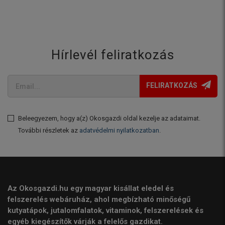
Hírlevél feliratkozás
FELIRATKOZÁS
Beleegyezem, hogy a(z) Okosgazdi oldal kezelje az adataimat.
További részletek az
adatvédelmi nyilatkozatban
.
Az Okosgazdi.hu egy magyar kisállat eledel és
felszerelés webáruház, ahol megbízható minőségű
kutyatápok, jutalomfalatok, vitaminok, felszerelések és
egyéb kiegészítők várják a felelős gazdikat.