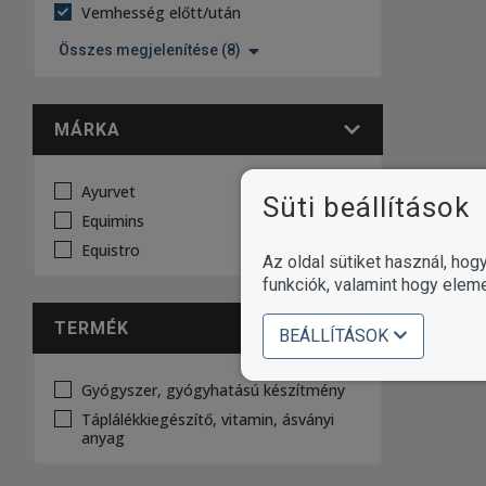
Vemhesség előtt/után
Összes megjelenítése (8)
MÁRKA
Ayurvet
Süti beállítások
Equimins
Equistro
Az oldal sütiket használ, ho
funkciók, valamint hogy elem
TERMÉK
BEÁLLÍTÁSOK
Gyógyszer, gyógyhatású készítmény
Táplálékkiegészítő, vitamin, ásványi
anyag