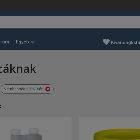
Egyéb
gram
Kívánságlist
cáknak
Vemhesség előtt/után
k