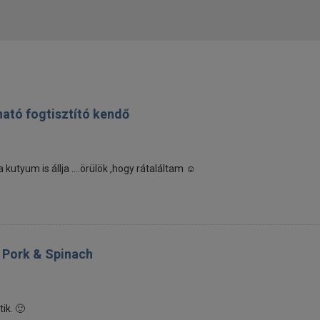
ható fogtisztító kendő
utyum is állja ....örülök ,hogy rátaláltam ☺️
e Pork & Spinach
ik. 🙂