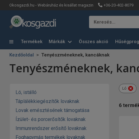
+36-20-402-8079
Okosgazdi.hu - Webáruház és kisállat magazin
Keresés…
Termékek
Márkák
Összes akció
Hűségpro
Kezdőoldal
Tenyészméneknek, kancáknak
Tenyészméneknek, kan
Ló
Ló, istálló
Táplálékkiegészítők lovaknak
6
termé
Lovak emésztésének támogatása
Ízület- és porcerősítők lovaknak
Immunrendszer erősítő lovaknak
Foghagymás termékek lovaknak