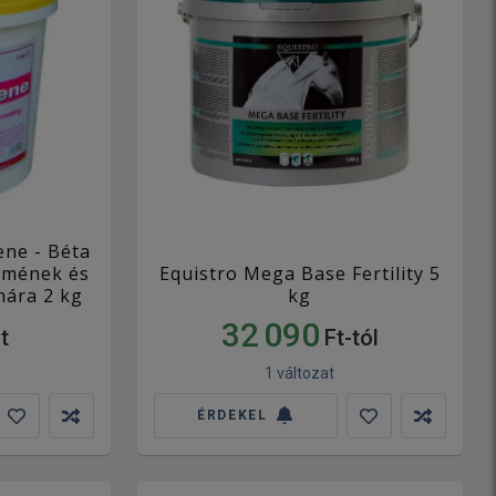
ene - Béta
l mének és
Equistro Mega Base Fertility 5
ára 2 kg
kg
32 090
t
Ft-tól
1 változat
ÉRDEKEL