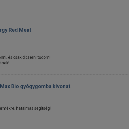
ergy Red Meat
ni, és csak dicsérni tudom!
knak!
 Max Bio gyógygomba kivonat
termékre, hatalmas segítség!