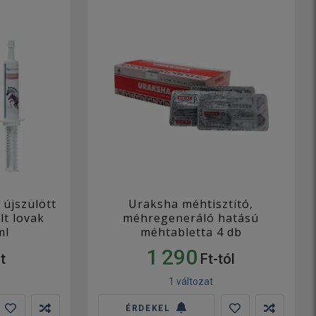
 újszülött
Uraksha méhtisztító,
lt lovak
méhregeneráló hatású
ml
méhtabletta 4 db
1 290
t
Ft-tól
1 változat
ÉRDEKEL