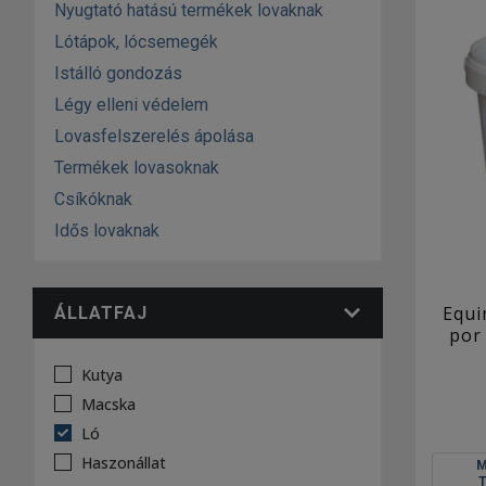
Nyugtató hatású termékek lovaknak
Lótápok, lócsemegék
Istálló gondozás
Légy elleni védelem
Lovasfelszerelés ápolása
Termékek lovasoknak
Csíkóknak
Idős lovaknak
Equi
ÁLLATFAJ
por
Kutya
Macska
Ló
Haszonállat