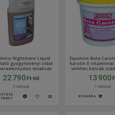
imins Nightmare Liquid
Equimins Beta Carot
tató gyógynövényi oldat
karotin E-vitaminna
peramentumos lovaknak
vemhes kancák szám
22 790
13 900
Ft-tól
F
2 változat
1 változat
MUTASS
KOSÁRBA
TÖBBET