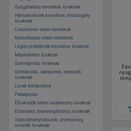
Gyógyhatású termékek lovaknak
Hámsérülések kezelése, elsősegély
lovaknak
Csüdsömör elleni termékek
Nyírrothadás elleni termékek
Légúti problémák kezelése lovaknál
Májvédelem lovaknál
Szemápolás lovaknak
Equ
Szőrápolók, samponok, lemosók
nyug
lovaknak
tem
Lovak bőrápolása
Pataápolás
Élősködők elleni védekezés lovaknál
Edzéshez, bemelegítéshez lovaknak
Teljesítményfokozók, izomtömeg
növelők lovaknak