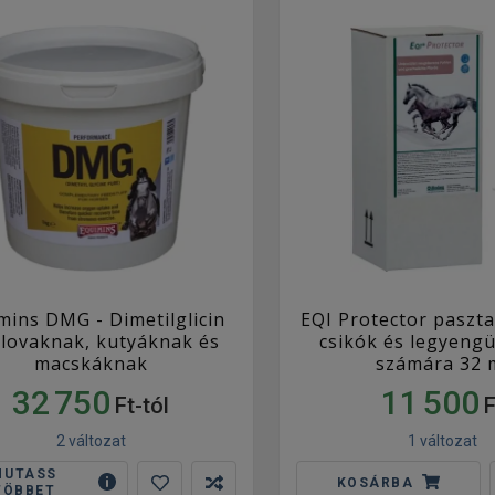
mins DMG - Dimetilglicin
EQI Protector paszta
 lovaknak, kutyáknak és
csikók és legyengü
macskáknak
számára 32 
32 750
11 500
Ft-tól
F
2 változat
1 változat
MUTASS
KOSÁRBA
TÖBBET