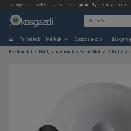
+36-20-402-8079
Okosgazdi.hu - Webáruház és kisállat magazin
Keresés…
Termékek
Márkák
Összes akció
Hűségpro
Kezdőoldal
Nyúl, tengerimalac és kisállat
Odú, bújó 