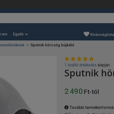
Egyéb
gram
Kívánságlist
kisemlősöknek
Sputnik hörcsög bújkáló
1 önálló értékelés
alapján
Sputnik hö
2 490
Ft-tól
További termékinformá