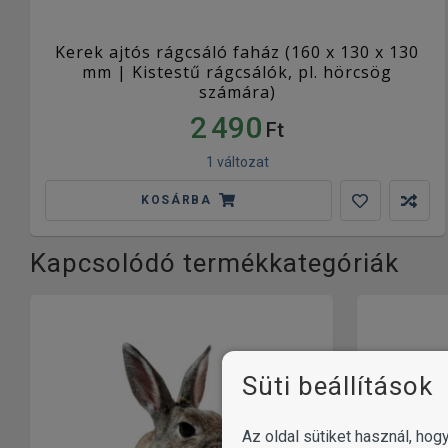
Kerek ajtós rágcsáló faház (160 x 130 x 130
mm | Kistestű rágcsálók, pl. hörcsög
számára)
2 490
Ft
1 változat
KOSÁRBA
Kapcsolódó termékkategóriák
Süti beállítások
Az oldal sütiket használ, ho