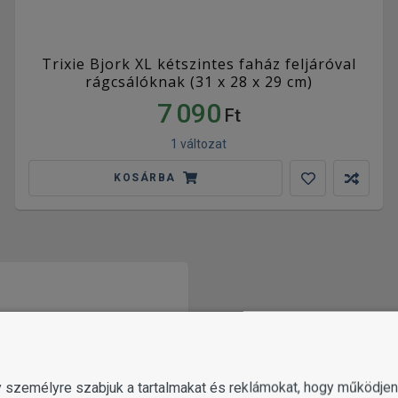
Trixie Bjork XL kétszintes faház feljáróval
rágcsálóknak (31 x 28 x 29 cm)
7 090
Ft
1 változat
KOSÁRBA
gy személyre szabjuk a tartalmakat és reklámokat, hogy működj