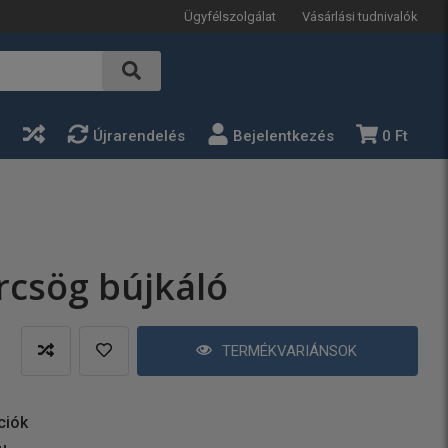
Ügyfélszolgálat
Vásárlási tudnivalók
a
Újrarendelés
Bejelentkezés
0 Ft
rcsög bújkáló
TERMÉKVARIÁNSOK
ciók