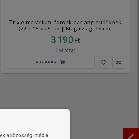
Trixie terráriumi farönk barlang hüllőknek
(22 x 15 x 25 cm | Magasság: 15 cm)
3 190
Ft
1 változat
KOSÁRBA
enek a közösségi média