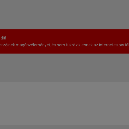
dit!
rzőinek magánvéleményei, és nem tükrözik ennek az internetes portá