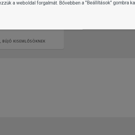
ezzük a weboldal forgalmát. Bővebben a "Beállítások" gombra kat
, BÚJÓ KISEMLŐSÖKNEK