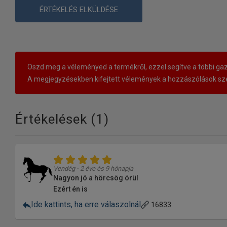
ÉRTÉKELÉS ELKÜLDÉSE
Oszd meg a véleményed a termékről, ezzel segítve a többi gaz
A megjegyzésekben kifejtett vélemények a hozzászólások sze
Értékelések (
1
)
Vendég - 2 éve és 9 hónapja
Nagyon jó a hörcsög örül
Ezért én is
Ide kattints, ha erre válaszolnál
16833