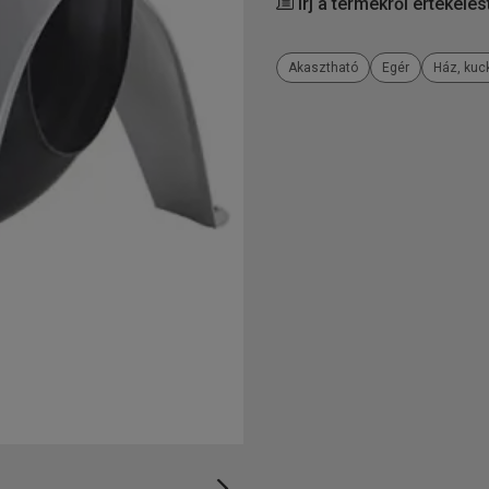
Írj a termékről értékelés
Akasztható
Egér
Ház, kuck