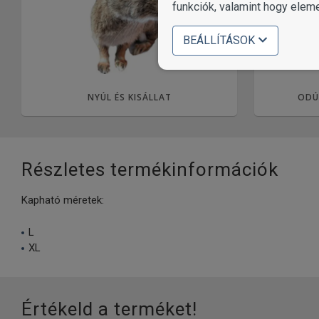
funkciók, valamint hogy elem
BEÁLLÍTÁSOK
NYÚL ÉS KISÁLLAT
ODÚ
Részletes termékinformációk
Kapható méretek:
L
XL
Értékeld a terméket!