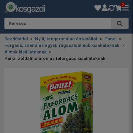
0
Keresés…
Kezdőoldal
Nyúl, tengerimalac és kisállat
Panzi
Forgács, széna és egyéb rágcsálóalmok kisállatoknak
Almok kisállatoknak
Panzi zöldalma aromás faforgács kisállatoknak