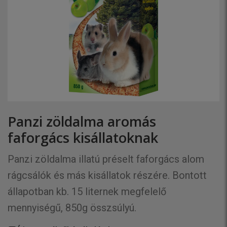
Panzi zöldalma aromás
faforgács kisállatoknak
Panzi zöldalma illatú préselt faforgács alom
rágcsálók és más kisállatok részére. Bontott
állapotban kb. 15 liternek megfelelő
mennyiségű, 850g összsúlyú.