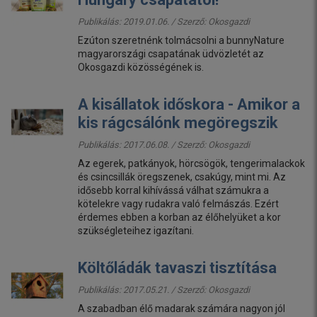
Publikálás: 2019.01.06. / Szerző:
Okosgazdi
Ezúton szeretnénk tolmácsolni a bunnyNature
magyarországi csapatának üdvözletét az
Okosgazdi közösségének is.
A kisállatok időskora - Amikor a
kis rágcsálónk megöregszik
Publikálás: 2017.06.08. / Szerző:
Okosgazdi
Az egerek, patkányok, hörcsögök, tengerimalackok
és csincsillák öregszenek, csakúgy, mint mi. Az
idősebb korral kihívássá válhat számukra a
kötelekre vagy rudakra való felmászás. Ezért
érdemes ebben a korban az élőhelyüket a kor
szükségleteihez igazítani.
Költőládák tavaszi tisztítása
Publikálás: 2017.05.21. / Szerző:
Okosgazdi
A szabadban élő madarak számára nagyon jól