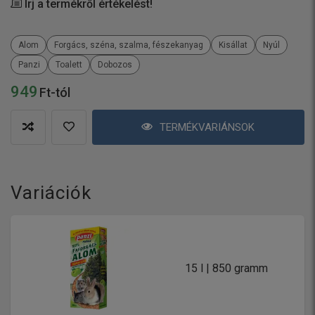
Írj a termékről értékelést!
Alom
Forgács, széna, szalma, fészekanyag
Kisállat
Nyúl
Panzi
Toalett
Dobozos
949
Ft-tól
TERMÉKVARIÁNSOK
Variációk
15 l | 850 gramm