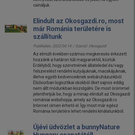
csináljuk.
Elindult az Okosgazdi.ro, most
már Románia területére is
szállítunk
Publikálás: 2022.04.14. / Szerző:
Okosgazdi
Az elmúlt években számos megkeresés érkezett
hozzánk a határon túli magyaroktól, köztük
Erdélyből, hogy szeretnének állateledel és/vagy
felszerelést rendelni kutyájuknak, macskájuknak,
illetve egyéb kedvenceiknek webáruházunkból.
Elsősorban logisztikai okokból őket sajnos eddig
nem állt módunkban kiszolgálni. De most örömmel
jelenthetjük be, hogy a minap elindult az Okosgazdi
romániai webshopja, amely az Okosgazdi.ro
Internet címen érhető el. Így most már egész
Románia területére lehet rendelni kínálatunkból.
Újévi üdvözlet a bunnyNature
Hungary csapatától!