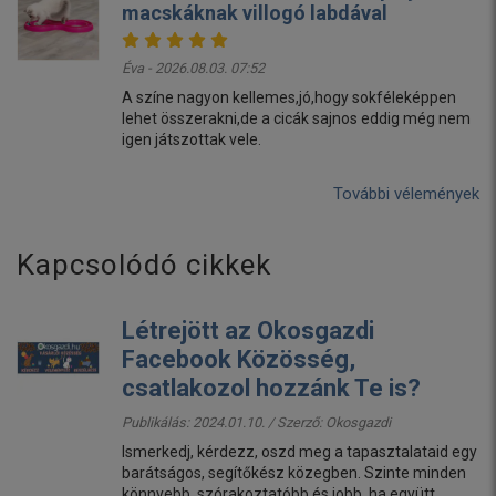
macskáknak villogó labdával
Éva - 2026.08.03. 07:52
A színe nagyon kellemes,jó,hogy sokféleképpen
lehet összerakni,de a cicák sajnos eddig még nem
igen játszottak vele.
További vélemények
Kapcsolódó cikkek
Létrejött az Okosgazdi
Facebook Közösség,
csatlakozol hozzánk Te is?
Publikálás: 2024.01.10. / Szerző:
Okosgazdi
Ismerkedj, kérdezz, oszd meg a tapasztalataid egy
barátságos, segítőkész közegben. Szinte minden
könnyebb, szórakoztatóbb és jobb, ha együtt