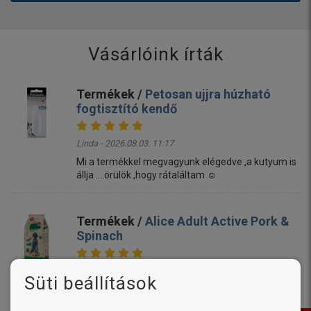
Vásárlóink írták
Termékek /
Petosan ujjra húzható
fogtisztító kendő
Linda - 2026.08.03. 11:17
Mi a termékkel megvagyunk elégedve ,a kutyum is
állja ....örülök ,hogy rátaláltam ☺️
Termékek /
Alice Adult Active Pork &
Spinach
Mónika - 2026.08.03. 10:59
Süti beállítások
Gyors házhozszállitás. A kutyáim szeretik. 🙂