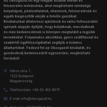
Az Okosgazdi.hu egy magyar kisállat eledel és
felszerelés webáruház, ahol megbízható minőségű
kutyatápok, jutalomfalatok, vitaminok, felszerelések és
egyéb kiegészítők várják a felelős gazdikat.
Kínálatunkat állatorvosi ajánlások és valós felhasználói
igények alapján építjük, hogy kutyáknak, macskáknak
és más kedvenceknek is könnyen megtaláld a legjobb
termékeket. Folyamatos akciókkal, gyors szállítással és
szakértői ügyfélszolgálattal segítjük a tudatos
állattartókat. Fedezd fel az Okosgazdi kínálatát, és
gondoskodj kedvencedről egyszerűen, megbízható
forrásból.
Háros utca 7.,
1222 Budapest,
Magyarország
Telefonszám:
+36-20-402-8079
E-mail:
info@okosgazdi.hu