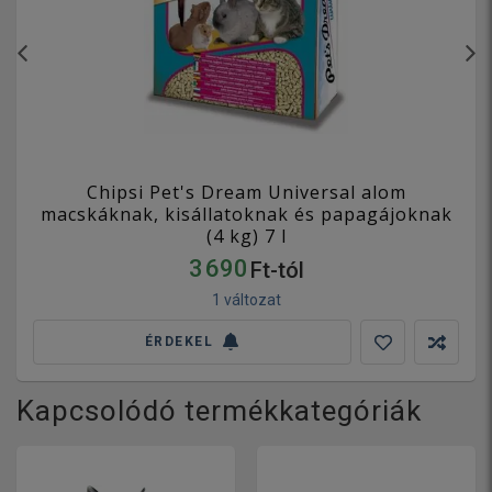
Chipsi Pet's Dream Universal alom
macskáknak, kisállatoknak és papagájoknak
(4 kg) 7 l
3 690
Ft-tól
1 változat
ÉRDEKEL
Kapcsolódó termékkategóriák