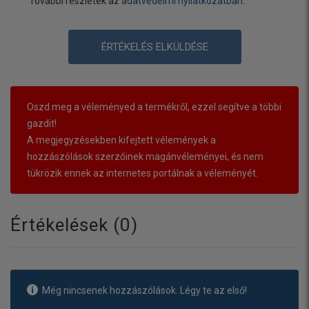
További részletek az
adatvédelmi nyilatkozatban
.
ÉRTÉKELÉS ELKÜLDÉSE
Oszd meg a véleményed a termékről, ezzel segítve a többi
gazdit!
A megjegyzésekben kifejtett vélemények a
hozzászólások szerzőinek magánvéleményei, és nem
tükrözik ennek az internetes portálnak a véleményét.
Értékelések (
0
)
Még nincsenek hozzászólások. Légy te az első!