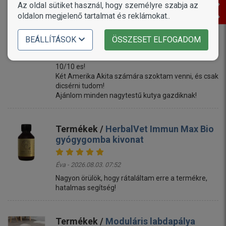
Az oldal sütiket használ, hogy személyre szabja az
oldalon megjelenő tartalmat és reklámokat..
Termékek /
Delikan Prima Energy Red
Meat
BEÁLLÍTÁSOK
ÖSSZESET ELFOGADOM
Éva - 2026.08.03. 09:49
10/10 es!
Két Amerika Akita számára szoktam venni, és csak
dicsérni tudom!
Ajánlom minden nagytestű kutya gazdiknak!
Termékek /
HerbalVet Immun Max Bio
gyógygomba kivonat
Éva - 2026.08.03. 07:52
Nagyon örülök, hogy rátaláltam erre a termékre,
hatalmas segítség!
Termékek /
Moduláris labdapálya